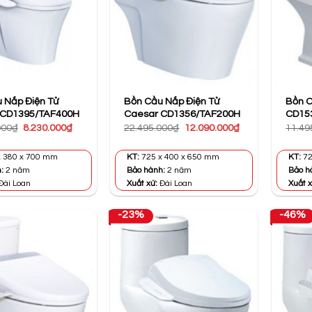
 Nắp Điện Tử
Bồn Cầu Nắp Điện Tử
Bồn C
 CD1395/TAF400H
Caesar CD1356/TAF200H
CD15
Giá
Giá
Giá
Giá
000
₫
8.230.000
₫
22.495.000
₫
12.090.000
₫
11.49
gốc
hiện
gốc
hiện
là:
tại
là:
tại
15.180.000₫.
là:
22.495.000₫.
là:
 380 x 700 mm
KT:
725 x 400 x 650 mm
KT:
72
8.230.000₫.
12.090.000₫.
h:
2 năm
Bảo hành:
2 năm
Bảo h
Đài Loan
Xuất xứ:
Đài Loan
Xuất x
-23%
-46%