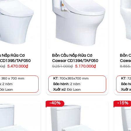
 Nắp Rửa Cơ
Bồn Cầu Nắp Rửa Cơ
Bồn 
 CD1395/TAF050
Caesar CD1394/TAF050
Caes
Giá
Giá
Giá
Giá
00
₫
5.470.000
₫
9.251.000
₫
5.170.000
₫
8.855
gốc
hiện
gốc
hiện
là:
tại
là:
tại
9.812.000₫.
là:
9.251.000₫.
là:
 380 x 700 mm
KT:
700x385x700 mm
KT:
72
5.470.000₫.
5.170.000₫.
h:
2 năm
Bảo hành:
2 năm
Bảo h
Đài Loan
Xuất xứ:
Đài Loan
Xuất x
-40%
-15%