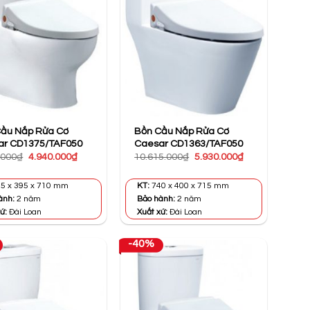
Cầu Nắp Rửa Cơ
Bồn Cầu Nắp Rửa Cơ
ar CD1375/TAF050
Caesar CD1363/TAF050
Giá
Giá
Giá
Giá
.000
₫
4.940.000
₫
10.615.000
₫
5.930.000
₫
gốc
hiện
gốc
hiện
là:
tại
là:
tại
8.855.000₫.
là:
10.615.000₫.
là:
5 x 395 x 710 mm
KT:
740 x 400 x 715 mm
4.940.000₫.
5.930.000₫.
ành:
2 năm
Bảo hành:
2 năm
ứ:
Đài Loan
Xuất xứ:
Đài Loan
-40%