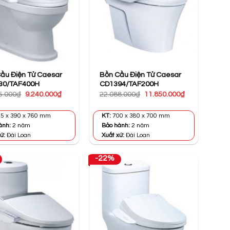
ầu Điện Tử Caesar
Bồn Cầu Điện Tử Caesar
30/TAF400H
CD1394/TAF200H
Giá
Giá
Giá
Giá
5.000
₫
9.240.000
₫
22.088.000
₫
11.850.000
₫
gốc
hiện
gốc
hiện
là:
tại
là:
tại
11.495.000₫.
là:
22.088.000₫.
là:
5 x 390 x 760 mm
KT:
700 x 380 x 700 mm
9.240.000₫.
11.850.000₫.
ành:
2 năm
Bảo hành:
2 năm
ứ:
Đài Loan
Xuất xứ:
Đài Loan
-22%