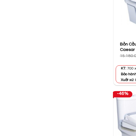
Bồn Cầu
Caesar
15.180.
KT:
700 x
Bảo hàn
Xuất xứ:
-46%