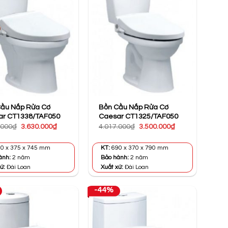
Cầu Nắp Rửa Cơ
Bồn Cầu Nắp Rửa Cơ
ar CT1338/TAF050
Caesar CT1325/TAF050
Giá
Giá
Giá
Giá
.000
₫
3.630.000
₫
4.017.000
₫
3.500.000
₫
gốc
hiện
gốc
hiện
là:
tại
là:
tại
4.676.000₫.
là:
4.017.000₫.
là:
0 x 375 x 745 mm
KT:
690 x 370 x 790 mm
3.630.000₫.
3.500.000₫.
ành:
2 năm
Bảo hành:
2 năm
ứ:
Đài Loan
Xuất xứ:
Đài Loan
-44%