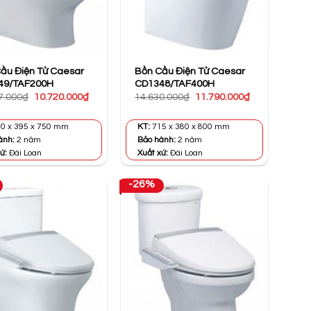
ầu Điện Tử Caesar
Bồn Cầu Điện Tử Caesar
49/TAF200H
CD1348/TAF400H
Giá
Giá
Giá
Giá
7.000
₫
10.720.000
₫
14.630.000
₫
11.790.000
₫
gốc
hiện
gốc
hiện
là:
tại
là:
tại
19.547.000₫.
là:
14.630.000₫.
là:
0 x 395 x 750 mm
KT:
715 x 380 x 800 mm
10.720.000₫.
11.790.000₫.
ành:
2 năm
Bảo hành:
2 năm
ứ:
Đài Loan
Xuất xứ:
Đài Loan
-26%