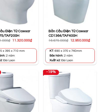
ầu Điện Tử Caesar
Bồn Cầu Điện Tử Caesar
75/TAF200H
CD1364/TAF400H
Giá
Giá
Giá
Giá
1.000
₫
11.320.000
₫
16.675.000
₫
12.950.000
₫
gốc
hiện
gốc
hiện
là:
tại
là:
tại
21.131.000₫.
là:
16.675.000₫.
là:
5 x 395 x 710 mm
KT:
690 x 370 x 740mm
11.320.000₫.
12.950.000₫.
ành:
2 năm
Bảo hành:
2 năm
ứ:
Đài Loan
Xuất xứ:
Đài Loan
-19%