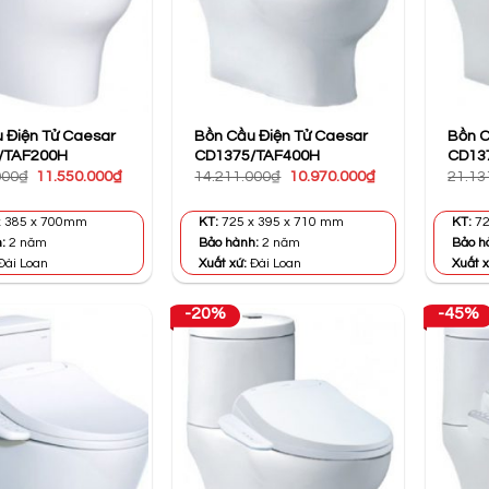
 Điện Tử Caesar
Bồn Cầu Điện Tử Caesar
Bồn C
/TAF200H
CD1375/TAF400H
CD13
Giá
Giá
Giá
Giá
000
₫
11.550.000
₫
14.211.000
₫
10.970.000
₫
21.13
gốc
hiện
gốc
hiện
là:
tại
là:
tại
21.527.000₫.
là:
14.211.000₫.
là:
x 385 x 700mm
KT:
725 x 395 x 710 mm
KT:
72
11.550.000₫.
10.970.000₫.
h:
2 năm
Bảo hành:
2 năm
Bảo h
Đài Loan
Xuất xứ:
Đài Loan
Xuất x
-20%
-45%