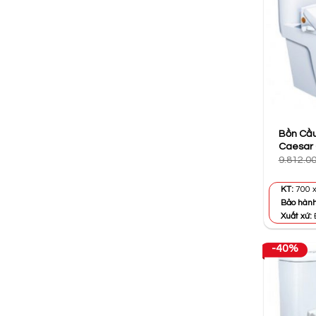
Bồn Cầu
Caesar
9.812.0
KT:
700 x
Bảo hàn
Xuất xứ:
-40%