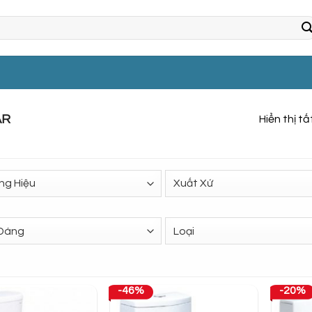
AR
Hiển thị t
-46%
-20%