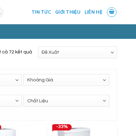
TIN TỨC
GIỚI THIỆU
LIÊN HỆ
ất cả 72 kết quả
-33%