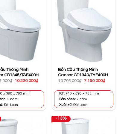
ầu Thông Minh
Bồn Cầu Thông Minh
ar CD1345/TAF400H
Caesar CD1340/TAF400H
Giá
Giá
Giá
Giá
5.000
₫
10.220.000
₫
10.703.000
₫
7.150.000
₫
gốc
hiện
gốc
hiện
là:
tại
là:
tại
12.765.000₫.
là:
10.703.000₫.
là:
0 x 390 x 760 mm
KT:
740 x 390 x 755 mm
10.220.000₫.
7.150.000₫.
ành:
2 năm
Bảo hành:
2 năm
ứ:
Đài Loan
Xuất xứ:
Đài Loan
-13%