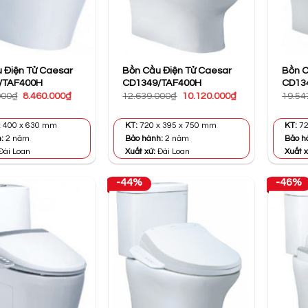
 Điện Tử Caesar
Bồn Cầu Điện Tử Caesar
Bồn C
/TAF400H
CD1349/TAF400H
CD13
Giá
Giá
Giá
Giá
000
₫
8.460.000
₫
12.639.000
₫
10.120.000
₫
19.54
gốc
hiện
gốc
hiện
là:
tại
là:
tại
15.587.000₫.
là:
12.639.000₫.
là:
 400 x 630 mm
KT:
720 x 395 x 750 mm
KT:
72
8.460.000₫.
10.120.000₫.
h:
2 năm
Bảo hành:
2 năm
Bảo h
Đài Loan
Xuất xứ:
Đài Loan
Xuất x
-44%
-46%