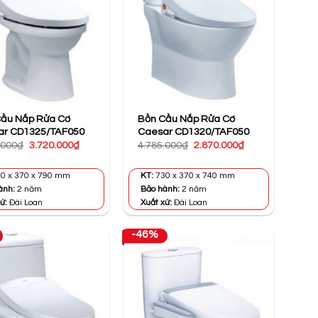
Cầu Nắp Rửa Cơ
Bồn Cầu Nắp Rửa Cơ
ar CD1325/TAF050
Caesar CD1320/TAF050
Giá
Giá
Giá
Giá
.000
₫
3.720.000
₫
4.785.000
₫
2.870.000
₫
gốc
hiện
gốc
hiện
là:
tại
là:
tại
4.355.000₫.
là:
4.785.000₫.
là:
0 x 370 x 790 mm
KT:
730 x 370 x 740 mm
3.720.000₫.
2.870.000₫.
ành:
2 năm
Bảo hành:
2 năm
ứ:
Đài Loan
Xuất xứ:
Đài Loan
-46%