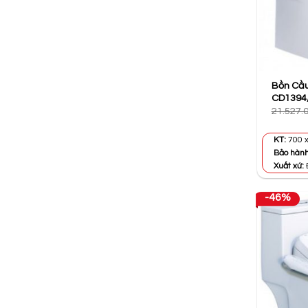
Bồn Cầu
CD1394
21.527.
KT:
700 
Bảo hàn
Xuất xứ:
-46%