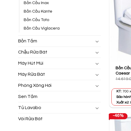
Bồn Cầu Inax
Bồn Cầu Kante
Bồn Cầu Toto
Bồn Cầu Viglacera
Bồn Tắm
Chậu Rửa Bát
Máy Hút Mùi
Bồn Cầu
Caesar
Máy Rửa Bát
14.619.
Phòng Xông Hơi
KT:
700 x
Sen Tắm
Bảo hàn
Xuất xứ:
Tủ Lavabo
-46%
Vòi Rửa Bát