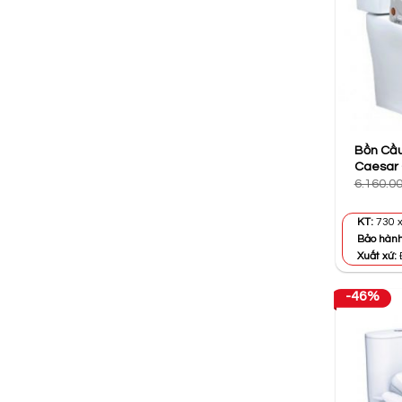
Bồn Cầu
Caesar
6.160.0
KT:
730 x
Bảo hàn
Xuất xứ:
-46%