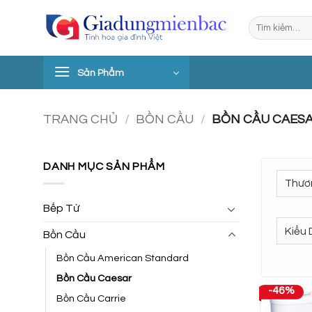
Bỏ
Tìm
qua
kiếm:
nội
dung
Sản Phẩm
TRANG CHỦ
/
BỒN CẦU
/
BỒN CẦU CAES
DANH MỤC SẢN PHẨM
Bếp Từ
Bồn Cầu
Bồn Cầu American Standard
Bồn Cầu Caesar
-46%
Bồn Cầu Carrie