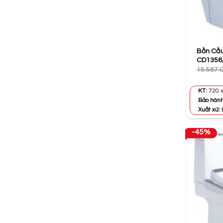
Bồn Cầu
CD1356
15.587.
KT:
720 x
Bảo hàn
Xuất xứ:
-45%