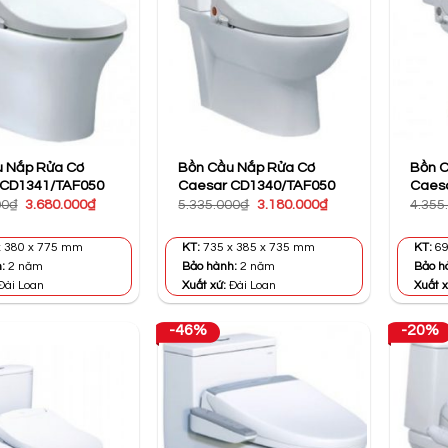
 Nắp Rửa Cơ
Bồn Cầu Nắp Rửa Cơ
Bồn 
 CD1341/TAF050
Caesar CD1340/TAF050
Caes
Giá
Giá
Giá
Giá
00
₫
3.680.000
₫
5.335.000
₫
3.180.000
₫
4.355
gốc
hiện
gốc
hiện
là:
tại
là:
tại
6.160.000₫.
là:
5.335.000₫.
là:
 380 x 775 mm
KT:
735 x 385 x 735 mm
KT:
69
3.680.000₫.
3.180.000₫.
h:
2 năm
Bảo hành:
2 năm
Bảo h
Đài Loan
Xuất xứ:
Đài Loan
Xuất x
-46%
-20%