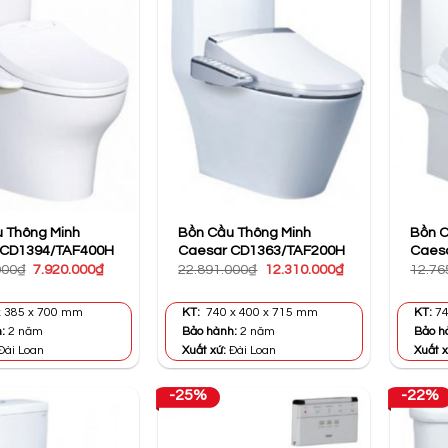
 Thông Minh
Bồn Cầu Thông Minh
Bồn C
 CD1394/TAF400H
Caesar CD1363/TAF200H
Caes
Giá
Giá
Giá
Giá
000
₫
7.920.000
₫
22.891.000
₫
12.310.000
₫
12.76
gốc
hiện
gốc
hiện
là:
tại
là:
tại
14.619.000₫.
là:
22.891.000₫.
là:
 385 x 700 mm
KT:
740 x 400 x 715 mm
KT:
74
7.920.000₫.
12.310.000₫.
h:
2 năm
Bảo hành:
2 năm
Bảo h
Đài Loan
Xuất xứ:
Đài Loan
Xuất x
-25%
-22%