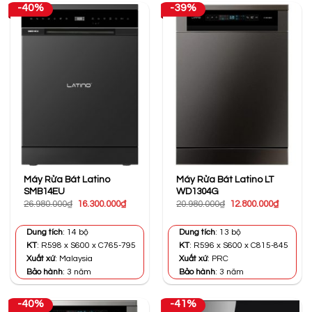
-40%
-39%
Máy Rửa Bát Latino
Máy Rửa Bát Latino LT
SMB14EU
WD1304G
Giá
Giá
Giá
Giá
26.980.000
₫
16.300.000
₫
20.980.000
₫
12.800.000
₫
gốc
hiện
gốc
hiện
là:
tại
là:
tại
26.980.000₫.
là:
20.980.000₫.
là:
Dung tích
: 14 bộ
Dung tích
: 13 bộ
16.300.000₫.
12.800.0
KT
: R598 x S600 x C765-795
KT
: R596 x S600 x C815-845
Xuất xứ
: Malaysia
Xuất xứ
: PRC
Bảo hành
: 3 năm
Bảo hành
: 3 năm
-40%
-41%