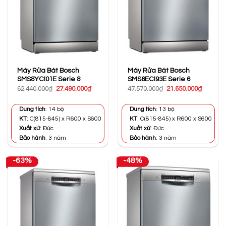
Máy Rửa Bát Bosch
Máy Rửa Bát Bosch
SMS8YCI01E Serie 8
SMS6ECI93E Serie 6
Giá
Giá
Giá
Giá
62.440.000
₫
27.490.000
₫
47.570.000
₫
21.650.000
₫
gốc
hiện
gốc
hiện
là:
tại
là:
tại
62.440.000₫.
là:
47.570.000₫.
là:
Dung tích
: 14 bộ
Dung tích
: 13 bộ
27.490.000₫.
21.650.0
KT
: C(815-845) x R600 x S600
KT
: C(815-845) x R600 x S600
Xuất xứ
: Đức
Xuất xứ
: Đức
Bảo hành
: 3 năm
Bảo hành
: 3 năm
-63%
-48%