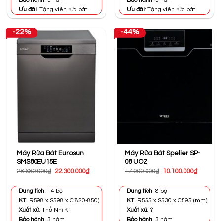
Bảo hành
: 3 năm
Bảo hành
: 3 năm
Ưu đãi
: Tặng viên rửa bát
Ưu đãi
: Tặng viên rửa bát
-22%
-44%
Máy Rửa Bát Eurosun
Máy Rửa Bát Spelier SP-
SMS80EU15E
08 UOZ
Giá
Giá
Giá
Giá
28.680.000
₫
22.300.000
₫
17.900.000
₫
10.100.000
₫
gốc
hiện
gốc
hiện
là:
tại
là:
tại
28.680.000₫.
là:
17.900.000₫.
là:
Dung tích
: 14 bộ
Dung tích
: 8 bộ
22.300.000₫.
10.100.0
KT
: R598 x S598 x C(820-850)
KT
: R555 x S530 x C595 (mm)
Xuất xứ
: Thổ Nhĩ Kì
Xuất xứ
: Ý
Bảo hành
: 3 năm
Bảo hành
: 3 năm