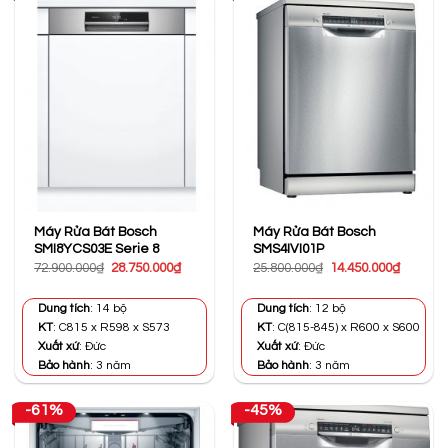
Máy Rửa Bát Bosch
Máy Rửa Bát Bosch
SMI8YCS03E Serie 8
SMS4IVI01P
Giá
Giá
Giá
Giá
72.900.000
₫
28.750.000
₫
25.800.000
₫
14.450.000
₫
gốc
hiện
gốc
hiện
là:
tại
là:
tại
72.900.000₫.
là:
25.800.000₫.
là:
Dung tích
: 14 bộ
Dung tích
: 12 bộ
28.750.000₫.
14.450.0
KT
: C815 x R598 x S573
KT
: C(815-845) x R600 x S600
Xuất xứ
: Đức
Xuất xứ
: Đức
Bảo hành
: 3 năm
Bảo hành
: 3 năm
-61%
-45%