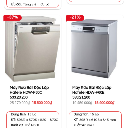
Ưu đãi
: Tặng viên rửa bát
-37%
-21%
Máy Rửa Bát Độc Lập
Máy Rửa Bát Độc Lập
Hafele HDW-F60C
Hafele HDW-F60E
533.23.200
538.21.200
Giá
Giá
Giá
Giá
25.179.000
₫
15.800.000
₫
19.459.000
₫
15.400.000
₫
gốc
hiện
gốc
hiện
là:
tại
là:
tại
25.179.000₫.
là:
19.459.000₫.
là:
Dung tích
: 15 bộ
Dung tích
: 15 bộ
15.800.000₫.
15.400.0
KT
: 596R x 570S x 820 – 870C
KT
: 598R x 610S x 845 mm
Xuất xứ
: Thổ Nhĩ Kì
Xuất xứ
: PRC