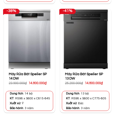
-38%
-41%
Máy Rửa Bát Spelier SP
Máy Rửa Bát Spelier SP
14 DW
13 DW
Giá
Giá
Giá
Giá
23.900.000
₫
14.800.000
₫
25.200.000
₫
14.800.000
₫
gốc
hiện
gốc
hiện
là:
tại
là:
tại
23.900.000₫.
là:
25.200.000₫.
là:
Dung tích
: 14 bộ
Dung tích
: 13 bộ
14.800.000₫.
14.800.0
KT
: R598 x S600 x C815-845
KT
: R598 x S600 x C775-805
Xuất xứ
: Ý
Xuất xứ
: Đức
Bảo hành
: 3 năm
Bảo hành
: 3 năm