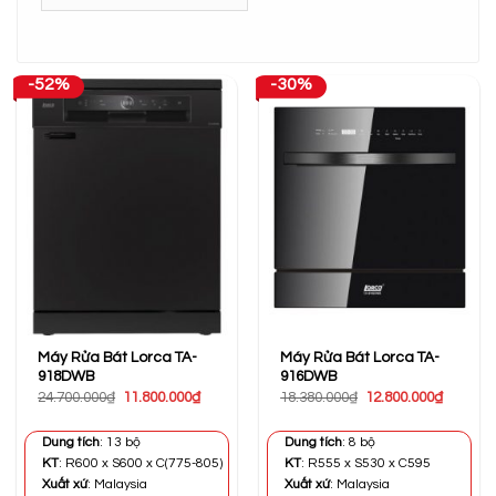
-52%
-30%
Máy Rửa Bát Lorca TA-
Máy Rửa Bát Lorca TA-
918DWB
916DWB
Giá
Giá
Giá
Giá
24.700.000
₫
11.800.000
₫
18.380.000
₫
12.800.000
₫
gốc
hiện
gốc
hiện
là:
tại
là:
tại
24.700.000₫.
là:
18.380.000₫.
là:
Dung tích
: 13 bộ
Dung tích
: 8 bộ
11.800.000₫.
12.800.0
KT
: R600 x S600 x C(775-805)
KT
: R555 x S530 x C595
Xuất xứ
: Malaysia
Xuất xứ
: Malaysia