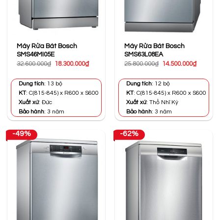
Máy Rửa Bát Bosch
Máy Rửa Bát Bosch
SMS46MI05E
SMS63L08EA
Giá
Giá
Giá
Giá
32.600.000
₫
18.300.000
₫
25.800.000
₫
14.500.000
₫
gốc
hiện
gốc
hiện
là:
tại
là:
tại
32.600.000₫.
là:
25.800.000₫.
là:
Dung tích
: 13 bộ
Dung tích
: 12 bộ
18.300.000₫.
14.500.0
KT
: C(815-845) x R600 x S600
KT
: C(815-845) x R600 x S600
Xuất xứ
: Đức
Xuất xứ
: Thổ Nhĩ Kỳ
Bảo hành
: 3 năm
Bảo hành
: 3 năm
-49%
-62%