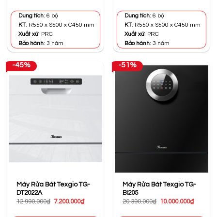
gốc
hiện
gốc
hiện
là:
tại
là:
tại
16.990.000₫.
là:
13.590.000₫.
là:
Dung tích
: 6 bộ
Dung tích
: 6 bộ
9.100.000₫.
7.500.000
KT
: R550 x S500 x C450 mm
KT
: R550 x S500 x C450 mm
Xuất xứ
: PRC
Xuất xứ
: PRC
Bảo hành
: 3 năm
Bảo hành
: 3 năm
-45%
-51%
Máy Rửa Bát Texgio TG-
Máy Rửa Bát Texgio TG-
DT2022A
BI205
Giá
Giá
Giá
Giá
12.990.000
₫
7.200.000
₫
20.390.000
₫
10.000.000
₫
gốc
hiện
gốc
hiện
là:
tại
là:
tại