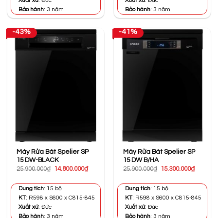
Xuất xứ
: Đức
Xuất xứ
: Đức
Bảo hành
: 3 năm
Bảo hành
: 3 năm
-43%
-41%
Máy Rửa Bát Spelier SP
Máy Rửa Bát Spelier SP
15 DW-BLACK
15 DW B/HA
Giá
Giá
Giá
Giá
25.900.000
₫
14.800.000
₫
25.900.000
₫
15.300.000
₫
gốc
hiện
gốc
hiện
là:
tại
là:
tại
25.900.000₫.
là:
25.900.000₫.
là:
Dung tích
: 15 bộ
Dung tích
: 15 bộ
14.800.000₫.
15.300.0
KT
: R598 x S600 x C815-845
KT
: R598 x S600 x C815-845
Xuất xứ
: Đức
Xuất xứ
: Đức
Bảo hành
: 3 năm
Bảo hành
: 3 năm