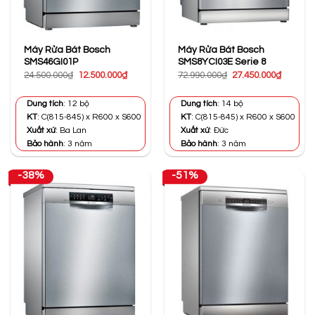
Máy Rửa Bát Bosch
Máy Rửa Bát Bosch
SMS46GI01P
SMS8YCI03E Serie 8
Giá
Giá
Giá
Giá
24.500.000
₫
12.500.000
₫
72.990.000
₫
27.450.000
₫
gốc
hiện
gốc
hiện
là:
tại
là:
tại
24.500.000₫.
là:
72.990.000₫.
là:
Dung tích
: 12 bộ
Dung tích
: 14 bộ
12.500.000₫.
27.450.0
KT
: C(815-845) x R600 x S600
KT
: C(815-845) x R600 x S600
Xuất xứ
: Ba Lan
Xuất xứ
: Đức
Bảo hành
: 3 năm
Bảo hành
: 3 năm
-38%
-51%