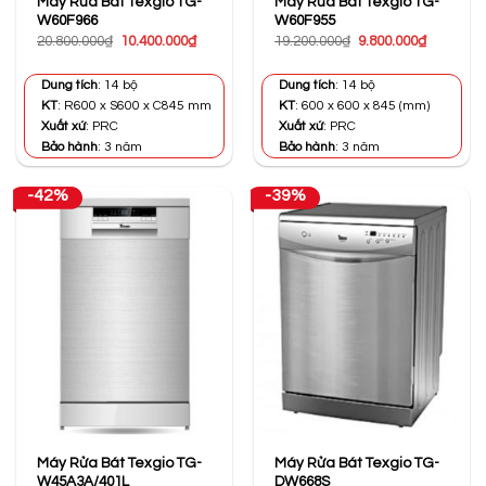
Máy Rửa Bát Texgio TG-
Máy Rửa Bát Texgio TG-
W60F966
W60F955
Giá
Giá
Giá
Giá
20.800.000
₫
10.400.000
₫
19.200.000
₫
9.800.000
₫
gốc
hiện
gốc
hiện
là:
tại
là:
tại
20.800.000₫.
là:
19.200.000₫.
là:
Dung tích
: 14 bộ
Dung tích
: 14 bộ
10.400.000₫.
9.800.000
KT
: R600 x S600 x C845 mm
KT
: 600 x 600 x 845 (mm)
Xuất xứ
: PRC
Xuất xứ
: PRC
Bảo hành
: 3 năm
Bảo hành
: 3 năm
-42%
-39%
Máy Rửa Bát Texgio TG-
Máy Rửa Bát Texgio TG-
W45A3A/401L
DW668S