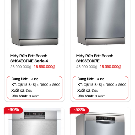
Máy Rửa Bát Bosch
Máy Rửa Bát Bosch
SMS4ECI14E Serie 4
SMS6ECI07E
Giá
Giá
Giá
Giá
36.900.000
₫
16.890.000
₫
48.990.000
₫
18.390.000
₫
gốc
hiện
gốc
hiện
là:
tại
là:
tại
36.900.000₫.
là:
48.990.000₫.
là:
Dung tích
: 13 bộ
Dung tích
: 14 bộ
16.890.000₫.
18.390.0
KT
: C(815-845) x R600 x S600
KT
: C(815-845) x R600 x S600
Xuất xứ
: Đức
Xuất xứ
: Đức
Bảo hành
: 3 năm
Bảo hành
: 3 năm
-60%
-58%