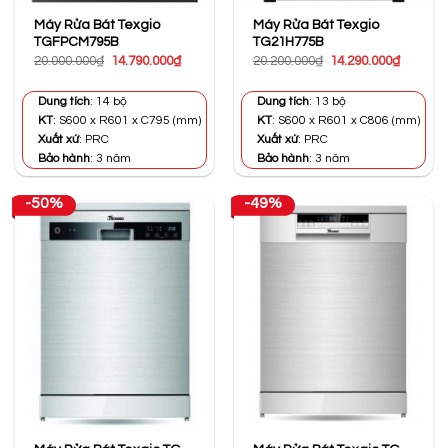
Máy Rửa Bát Texgio
Máy Rửa Bát Texgio
TGFPCM795B
TG21H775B
Giá
Giá
Giá
Giá
20.000.000
₫
14.790.000
₫
20.200.000
₫
14.290.000
₫
gốc
hiện
gốc
hiện
là:
tại
là:
tại
20.000.000₫.
là:
20.200.000₫.
là:
Dung tích
: 14 bộ
Dung tích
: 13 bộ
14.790.000₫.
14.290.0
KT
: S600 x R601 x C795 (mm)
KT
: S600 x R601 x C806 (mm)
Xuất xứ
: PRC
Xuất xứ
: PRC
Bảo hành
: 3 năm
Bảo hành
: 3 năm
-50%
-49%