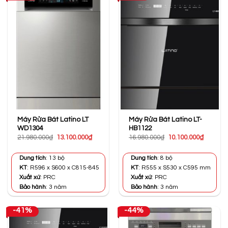
Máy Rửa Bát Latino LT
Máy Rửa Bát Latino LT-
WD1304
HB1122
Giá
Giá
Giá
Giá
21.980.000
₫
13.100.000
₫
16.980.000
₫
10.100.000
₫
gốc
hiện
gốc
hiện
là:
tại
là:
tại
21.980.000₫.
là:
16.980.000₫.
là:
Dung tích
: 13 bộ
Dung tích
: 8 bộ
13.100.000₫.
10.100.0
KT
: R596 x S600 x C815-845
KT
: R555 x S530 x C595 mm
Xuất xứ
: PRC
Xuất xứ
: PRC
Bảo hành
: 3 năm
Bảo hành
: 3 năm
-41%
-44%