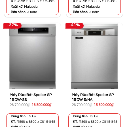
KT
: R598 x S600 x C775-805
KT
: R598 x S600 x C775-805
Xuất xứ
: Malaysia
Xuất xứ
: Malaysia
Bảo hành
: 3 năm
Bảo hành
: 3 năm
-37%
-41%
Máy Rửa Bát Spelier SP
Máy Rửa Bát Spelier SP
15 DW-SS
15 DW S/HA
Giá
Giá
Giá
Giá
26.700.000
₫
16.800.000
₫
26.700.000
₫
15.800.000
₫
gốc
hiện
gốc
hiện
là:
tại
là:
tại
26.700.000₫.
là:
26.700.000₫.
là:
Dung tích
: 15 bộ
Dung tích
: 15 bộ
16.800.000₫.
15.800.0
KT
: R598 x S600 x C815-845
KT
: R598 x S600 x C815-845