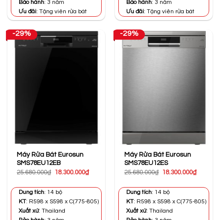
Bảo hành
: 3 năm
Bảo hành
: 3 năm
Ưu đãi
: Tặng viên rửa bát
Ưu đãi
: Tặng viên rửa bát
-29%
-29%
Máy Rửa Bát Eurosun
Máy Rửa Bát Eurosun
SMS78EU12EB
SMS78EU12ES
Giá
Giá
Giá
Giá
25.680.000
₫
18.300.000
₫
25.680.000
₫
18.300.000
₫
gốc
hiện
gốc
hiện
là:
tại
là:
tại
25.680.000₫.
là:
25.680.000₫.
là:
Dung tích
: 14 bộ
Dung tích
: 14 bộ
18.300.000₫.
18.300.0
KT
: R598 x S598 x C(775-805)
KT
: R598 x S598 x C(775-805)
Xuất xứ
: Thailand
Xuất xứ
: Thailand