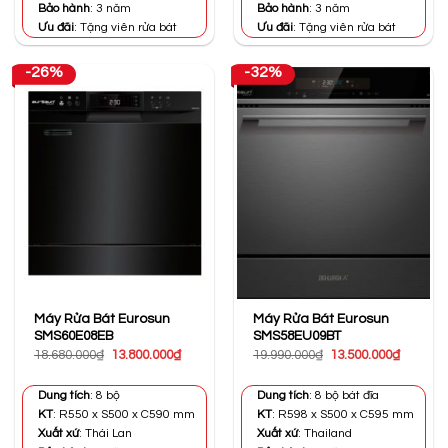
Bảo hành
: 3 năm
Bảo hành
: 3 năm
Ưu đãi
: Tặng viên rửa bát
Ưu đãi
: Tặng viên rửa bát
-26%
-32%
Máy Rửa Bát Eurosun
Máy Rửa Bát Eurosun
SMS60E08EB
SMS58EU09BT
Giá
Giá
Giá
Giá
18.680.000
₫
13.800.000
₫
19.990.000
₫
13.500.000
₫
gốc
hiện
gốc
hiện
là:
tại
là:
tại
18.680.000₫.
là:
19.990.000₫.
là:
Dung tích
: 8 bộ
Dung tích
: 8 bộ bát đĩa
13.800.000₫.
13.500.0
KT
: R550 x S500 x C590 mm
KT
: R598 x S500 x C595 mm
Xuất xứ
: Thái Lan
Xuất xứ
: Thailand