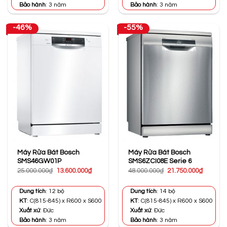
Bảo hành
: 3 năm
Bảo hành
: 3 năm
-46%
-55%
Máy Rửa Bát Bosch
Máy Rửa Bát Bosch
SMS46GW01P
SMS6ZCI08E Serie 6
Giá
Giá
Giá
Giá
25.000.000
₫
13.600.000
₫
48.000.000
₫
21.750.000
₫
gốc
hiện
gốc
hiện
là:
tại
là:
tại
25.000.000₫.
là:
48.000.000₫.
là:
Dung tích
: 12 bộ
Dung tích
: 14 bộ
13.600.000₫.
21.750.0
KT
: C(815-845) x R600 x S600
KT
: C(815-845) x R600 x S600
Xuất xứ
: Đức
Xuất xứ
: Đức
Bảo hành
: 3 năm
Bảo hành
: 3 năm