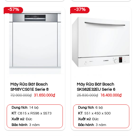
-57%
-37%
Máy Rửa Bát Bosch
Máy Rửa Bát Bosch
SMI8YCS01E Serie 8
SKS62E32EU Serie 6
Giá
Giá
Giá
Giá
72.900.000
₫
31.650.000
₫
25.830.000
₫
16.400.000
₫
gốc
hiện
gốc
hiện
là:
tại
là:
tại
72.900.000₫.
là:
25.830.000₫.
là:
Dung tích
: 14 bộ
Dung tích
: 6 bộ
31.650.000₫.
16.400.0
KT
: C815 x R598 x S573
KT
: 551 x 450 x 500
Xuất xứ
: Đức
Xuất xứ
: Đức
Bảo hành
: 3 năm
Bảo hành
: 3 năm