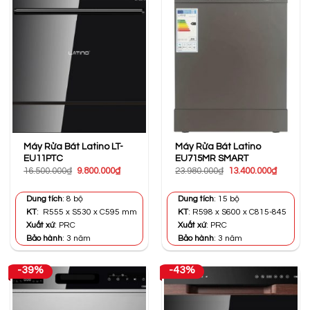
Máy Rửa Bát Latino LT-
Máy Rửa Bát Latino
EU11PTC
EU715MR SMART
Giá
Giá
Giá
Giá
16.500.000
₫
9.800.000
₫
23.980.000
₫
13.400.000
₫
gốc
hiện
gốc
hiện
là:
tại
là:
tại
16.500.000₫.
là:
23.980.000₫.
là:
Dung tích
: 8 bộ
Dung tích
: 15 bộ
9.800.000₫.
13.400.0
KT
: R555 x S530 x C595 mm
KT
: R598 x S600 x C815-845
Xuất xứ
: PRC
Xuất xứ
: PRC
Bảo hành
: 3 năm
Bảo hành
: 3 năm
-39%
-43%