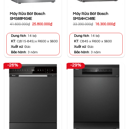
Máy Rửa Bát Bosch
Máy Rửa Bát Bosch
SMS68MI04E
SMS4HCI48E
Giá
Giá
Giá
Giá
41.600.000
₫
25.800.000
₫
33.390.000
₫
16.300.000
₫
gốc
hiện
gốc
hiện
là:
tại
là:
tại
41.600.000₫.
là:
33.390.000₫.
là:
Dung tích
: 14 bộ
Dung tích
: 14 bộ
25.800.000₫.
16.300.0
KT
: C(815-845) x R600 x S600
KT
: C845 x R600 x S600
Xuất xứ
: Đức
Xuất xứ
: Đức
Bảo hành
: 3 năm
Bảo hành
: 3 năm
-26%
-29%