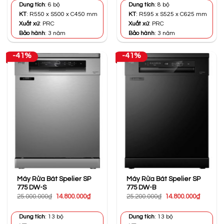
12.990.000₫.
là:
20.390.000₫.
là:
Dung tích
: 6 bộ
Dung tích
: 8 bộ
7.200.000₫.
10.000.0
KT
: R550 x S500 x C450 mm
KT
: R595 x S525 x C625 mm
Xuất xứ
: PRC
Xuất xứ
: PRC
Bảo hành
: 3 năm
Bảo hành
: 3 năm
-41%
-41%
Máy Rửa Bát Spelier SP
Máy Rửa Bát Spelier SP
775 DW-S
775 DW-B
Giá
Giá
Giá
Giá
25.000.000
₫
14.800.000
₫
25.200.000
₫
14.800.000
₫
gốc
hiện
gốc
hiện
là:
tại
là:
tại
25.000.000₫.
là:
25.200.000₫.
là:
Dung tích
: 13 bộ
Dung tích
: 13 bộ
14.800.000₫.
14.800.0