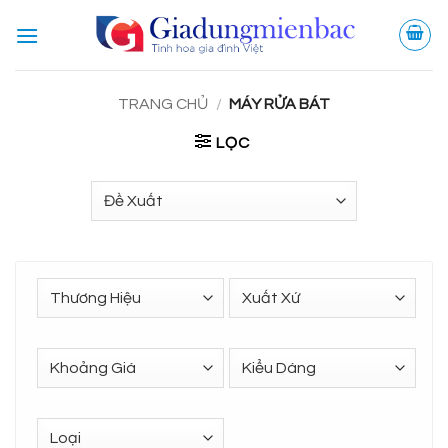
Bỏ
qua
nội
dung
TRANG CHỦ
/
MÁY RỬA BÁT
LỌC