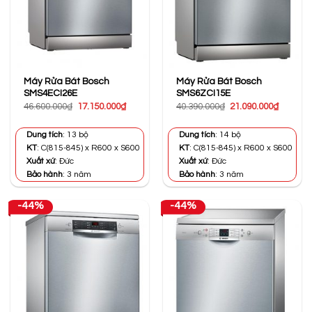
Máy Rửa Bát Bosch
Máy Rửa Bát Bosch
SMS4ECI26E
SMS6ZCI15E
Giá
Giá
Giá
Giá
46.600.000
₫
17.150.000
₫
40.390.000
₫
21.090.000
₫
gốc
hiện
gốc
hiện
là:
tại
là:
tại
46.600.000₫.
là:
40.390.000₫.
là:
Dung tích
: 13 bộ
Dung tích
: 14 bộ
17.150.000₫.
21.090.0
KT
: C(815-845) x R600 x S600
KT
: C(815-845) x R600 x S600
Xuất xứ
: Đức
Xuất xứ
: Đức
Bảo hành
: 3 năm
Bảo hành
: 3 năm
-44%
-44%