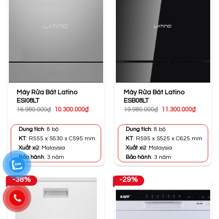
Máy Rửa Bát Latino
Máy Rửa Bát Latino
ESI08LT
ESB08LT
Giá
Giá
Giá
Giá
16.980.000
₫
10.300.000
₫
19.980.000
₫
11.300.000
₫
gốc
hiện
gốc
hiện
là:
tại
là:
tại
16.980.000₫.
là:
19.980.000₫.
là:
Dung tích
: 8 bộ
Dung tích
: 8 bộ
10.300.000₫.
11.300.0
KT
: R555 x S530 x C595 mm
KT
: R595 x S525 x C625 mm
Xuất xứ
: Malaysia
Xuất xứ
: Malaysia
Bảo hành
: 3 năm
Bảo hành
: 3 năm
-38%
-29%