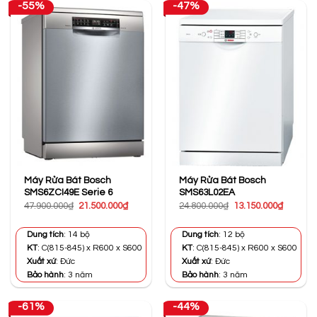
-55%
-47%
Máy Rửa Bát Bosch
Máy Rửa Bát Bosch
SMS6ZCI49E Serie 6
SMS63L02EA
Giá
Giá
Giá
Giá
47.900.000
₫
21.500.000
₫
24.800.000
₫
13.150.000
₫
gốc
hiện
gốc
hiện
là:
tại
là:
tại
47.900.000₫.
là:
24.800.000₫.
là:
Dung tích
: 14 bộ
Dung tích
: 12 bộ
21.500.000₫.
13.150.0
KT
: C(815-845) x R600 x S600
KT
: C(815-845) x R600 x S600
Xuất xứ
: Đức
Xuất xứ
: Đức
Bảo hành
: 3 năm
Bảo hành
: 3 năm
-61%
-44%