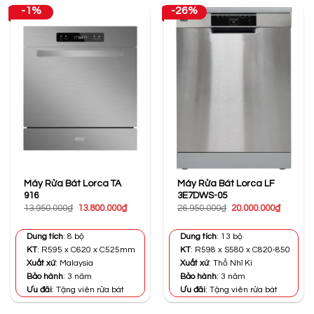
-1%
-26%
Máy Rửa Bát Lorca TA
Máy Rửa Bát Lorca LF
916
3E7DWS-05
Giá
Giá
Giá
Giá
13.950.000
₫
13.800.000
₫
26.950.000
₫
20.000.000
₫
gốc
hiện
gốc
hiện
là:
tại
là:
tại
13.950.000₫.
là:
26.950.000₫.
là:
Dung tích
: 8 bộ
Dung tích
: 13 bộ
13.800.000₫.
20.000.0
KT
: R595 x C620 x C525mm
KT
: R598 x S580 x C820-850
Xuất xứ
: Malaysia
Xuất xứ
: Thổ Nhĩ Kì
Bảo hành
: 3 năm
Bảo hành
: 3 năm
Ưu đãi
: Tặng viên rửa bát
Ưu đãi
: Tặng viên rửa bát