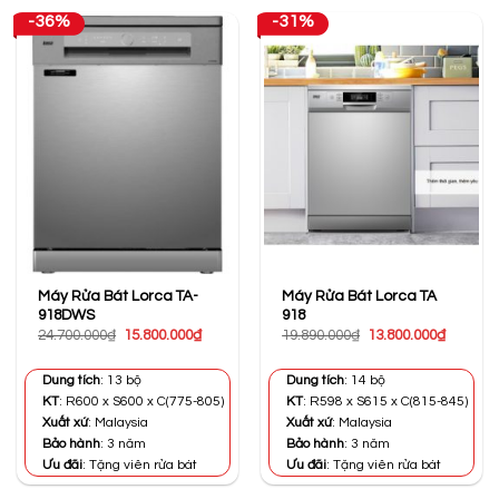
-36%
-31%
Máy Rửa Bát Lorca TA-
Máy Rửa Bát Lorca TA
918DWS
918
Giá
Giá
Giá
Giá
24.700.000
₫
15.800.000
₫
19.890.000
₫
13.800.000
₫
gốc
hiện
gốc
hiện
là:
tại
là:
tại
24.700.000₫.
là:
19.890.000₫.
là:
Dung tích
: 13 bộ
Dung tích
: 14 bộ
15.800.000₫.
13.800.0
KT
: R600 x S600 x C(775-805)
KT
: R598 x S615 x C(815-845)
Xuất xứ
: Malaysia
Xuất xứ
: Malaysia
Bảo hành
: 3 năm
Bảo hành
: 3 năm
Ưu đãi
: Tặng viên rửa bát
Ưu đãi
: Tặng viên rửa bát