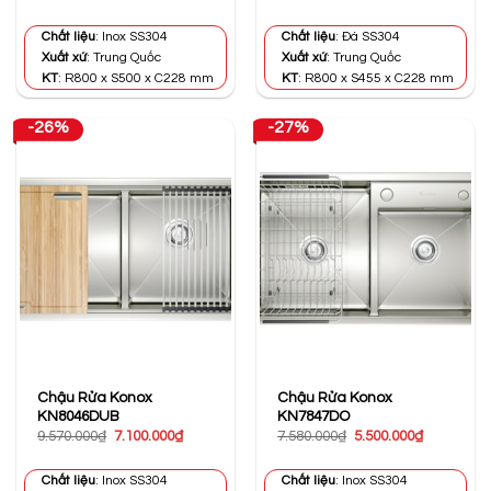
gốc
hiện
gốc
hiện
là:
tại
là:
tại
8.450.000₫.
là:
7.810.000₫.
là:
Chất liệu
: Inox SS304
Chất liệu
: Đá SS304
6.200.000₫.
5.800.000₫
Xuất xứ
: Trung Quốc
Xuất xứ
: Trung Quốc
KT
: R800 x S500 x C228 mm
KT
: R800 x S455 x C228 mm
-26%
-27%
Chậu Rửa Konox
Chậu Rửa Konox
KN8046DUB
KN7847DO
Giá
Giá
Giá
Giá
9.570.000
₫
7.100.000
₫
7.580.000
₫
5.500.000
₫
gốc
hiện
gốc
hiện
là:
tại
là:
tại
9.570.000₫.
là:
7.580.000₫.
là:
Chất liệu
: Inox SS304
Chất liệu
: Inox SS304