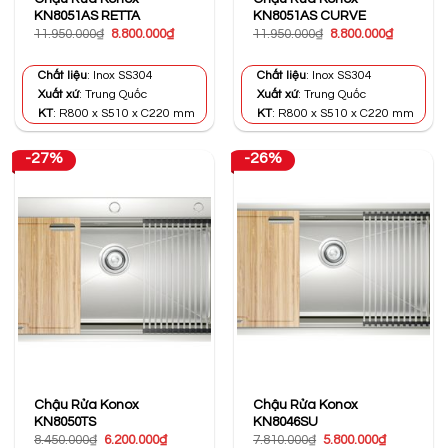
KN8051AS RETTA
KN8051AS CURVE
Giá
Giá
Giá
Giá
11.950.000
₫
8.800.000
₫
11.950.000
₫
8.800.000
₫
gốc
hiện
gốc
hiện
là:
tại
là:
tại
11.950.000₫.
là:
11.950.000₫.
là:
Chất liệu
: Inox SS304
Chất liệu
: Inox SS304
8.800.000₫.
8.800.000
Xuất xứ
: Trung Quốc
Xuất xứ
: Trung Quốc
KT
: R800 x S510 x C220 mm
KT
: R800 x S510 x C220 mm
-27%
-26%
Chậu Rửa Konox
Chậu Rửa Konox
KN8050TS
KN8046SU
Giá
Giá
Giá
Giá
8.450.000
₫
6.200.000
₫
7.810.000
₫
5.800.000
₫