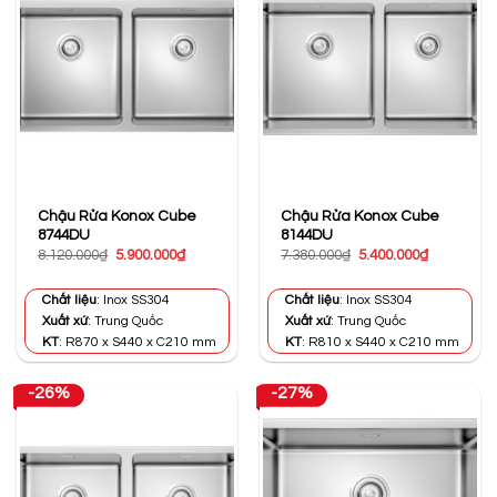
Chậu Rửa Konox Cube
Chậu Rửa Konox Cube
8744DU
8144DU
Giá
Giá
Giá
Giá
8.120.000
₫
5.900.000
₫
7.380.000
₫
5.400.000
₫
gốc
hiện
gốc
hiện
là:
tại
là:
tại
8.120.000₫.
là:
7.380.000₫.
là:
Chất liệu
: Inox SS304
Chất liệu
: Inox SS304
5.900.000₫.
5.400.000₫
Xuất xứ
: Trung Quốc
Xuất xứ
: Trung Quốc
KT
: R870 x S440 x C210 mm
KT
: R810 x S440 x C210 mm
-26%
-27%