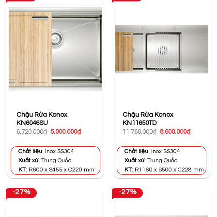
Chậu Rửa Konox
Chậu Rửa Konox
KN6046SU
KN11650TD
Giá
Giá
Giá
Giá
6.720.000
₫
5.000.000
₫
11.760.000
₫
8.600.000
₫
gốc
hiện
gốc
hiện
là:
tại
là:
tại
6.720.000₫.
là:
11.760.000₫.
là:
Chất liệu
: Inox SS304
Chất liệu
: Inox SS304
5.000.000₫.
8.600.000
Xuất xứ
: Trung Quốc
Xuất xứ
: Trung Quốc
KT
: R600 x S455 x C220 mm
KT
: R1160 x S500 x C228 mm
-27%
-27%