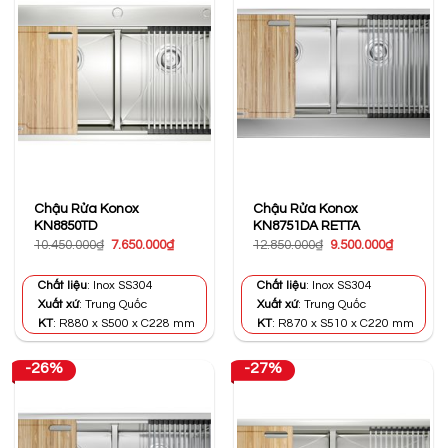
Chậu Rửa Konox
Chậu Rửa Konox
KN8850TD
KN8751DA RETTA
Giá
Giá
Giá
Giá
10.450.000
₫
7.650.000
₫
12.850.000
₫
9.500.000
₫
gốc
hiện
gốc
hiện
là:
tại
là:
tại
10.450.000₫.
là:
12.850.000₫.
là:
Chất liệu
: Inox SS304
Chất liệu
: Inox SS304
7.650.000₫.
9.500.000
Xuất xứ
: Trung Quốc
Xuất xứ
: Trung Quốc
KT
: R880 x S500 x C228 mm
KT
: R870 x S510 x C220 mm
-26%
-27%