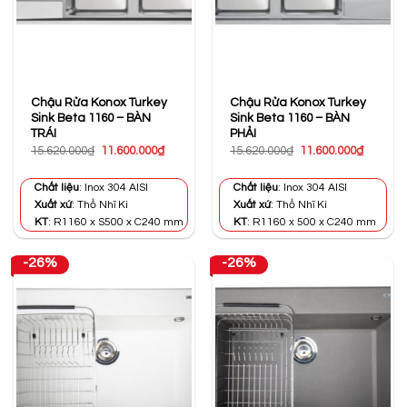
Chậu Rửa Konox Turkey
Chậu Rửa Konox Turkey
Sink Beta 1160 – BÀN
Sink Beta 1160 – BÀN
TRÁI
PHẢI
Giá
Giá
Giá
Giá
15.620.000
₫
11.600.000
₫
15.620.000
₫
11.600.000
₫
gốc
hiện
gốc
hiện
là:
tại
là:
tại
15.620.000₫.
là:
15.620.000₫.
là:
Chất liệu
: Inox 304 AISI
Chất liệu
: Inox 304 AISI
11.600.000₫.
11.600.0
Xuất xứ
: Thổ Nhĩ Kì
Xuất xứ
: Thổ Nhĩ Kì
KT
: R1160 x S500 x C240 mm
KT
: R1160 x 500 x C240 mm
-26%
-26%