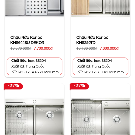
Chậu Rửa Konox
Chậu Rửa Konox
KN8644SU DEKOR
KN8250TD
Giá
Giá
Giá
Giá
10.570.000
₫
7.700.000
₫
10.160.000
₫
7.600.000
₫
gốc
hiện
gốc
hiện
là:
tại
là:
tại
10.570.000₫.
là:
10.160.000₫.
là:
Chất liệu
: Inox SS304
Chất liệu
: Inox SS304
7.700.000₫.
7.600.000
Xuất xứ
: Trung Quốc
Xuất xứ
: Trung Quốc
KT
: R860 x S445 x C220 mm
KT
: R820 x S500x C228 mm
-27%
-27%