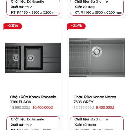
13.990.000₫.
là:
13.990.000₫.
là:
Chất liệu
: Đá Granite
Chất liệu
: Đá Granite
10.400.000₫.
10.400.0
Xuất xứ
: Italia
Xuất xứ
: Italy
KT
: R1160 x S500 x C200 mm
KT
: R1160 x S500 x C200 mm
-26%
-25%
Chậu Rửa Konox Phoenix
Chậu Rửa Konox Naros
1160 BLACK
760S GREY
Giá
Giá
Giá
Giá
13.990.000
₫
10.400.000
₫
12.570.000
₫
9.400.000
₫
gốc
hiện
gốc
hiện
là:
tại
là:
tại
13.990.000₫.
là:
12.570.000₫.
là:
Chất liệu
: Đá Granite
Chất liệu
: Đá Granite
10.400.000₫.
9.400.000
Xuất xứ
: Italia
Xuất xứ
: Italia