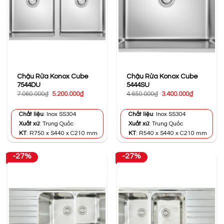
Chậu Rửa Konox Cube
Chậu Rửa Konox Cube
7544DU
5444SU
Giá
Giá
Giá
Giá
7.060.000
₫
5.200.000
₫
4.650.000
₫
3.400.000
₫
gốc
hiện
gốc
hiện
là:
tại
là:
tại
7.060.000₫.
là:
4.650.000₫.
là:
Chất liệu
: Inox SS304
Chất liệu
: Inox SS304
5.200.000₫.
3.400.000₫
Xuất xứ
: Trung Quốc
Xuất xứ
: Trung Quốc
KT
: R750 x S440 x C210 mm
KT
: R540 x S440 x C210 mm
-27%
-27%