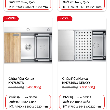
7.100.000₫.
5.500.000₫
Xuất xứ
: Trung Quốc
Xuất xứ
: Trung Quốc
KT
: R800 x S455 x C220 mm
KT
: R780 x S470 x C228 mm
-28%
-26%
Chậu Rửa Konox
Chậu Rửa Konox
KN7650TS
KN7644SU DEKOR
Giá
Giá
Giá
Giá
7.450.000
₫
5.400.000
₫
9.520.000
₫
7.000.000
₫
gốc
hiện
gốc
hiện
là:
tại
là:
tại
7.450.000₫.
là:
9.520.000₫.
là:
Chất liệu
: Inox SS304
Chất liệu
: Inox SS304
5.400.000₫.
7.000.000₫
Xuất xứ
: Trung Quốc
Xuất xứ
: Trung Quốc
KT
: R760 x S500 x C220 mm
KT
: R760 x S445 x C220mm