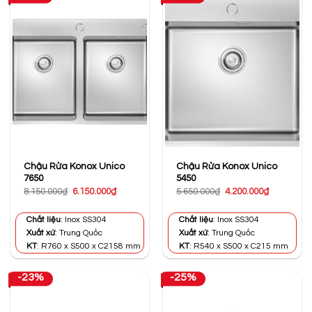
Chậu Rửa Konox Unico
Chậu Rửa Konox Unico
7650
5450
Giá
Giá
Giá
Giá
8.150.000
₫
6.150.000
₫
5.650.000
₫
4.200.000
₫
gốc
hiện
gốc
hiện
là:
tại
là:
tại
8.150.000₫.
là:
5.650.000₫.
là:
Chất liệu
: Inox SS304
Chất liệu
: Inox SS304
6.150.000₫.
4.200.000₫
Xuất xứ
: Trung Quốc
Xuất xứ
: Trung Quốc
KT
: R760 x S500 x C2158 mm
KT
: R540 x S500 x C215 mm
-23%
-25%