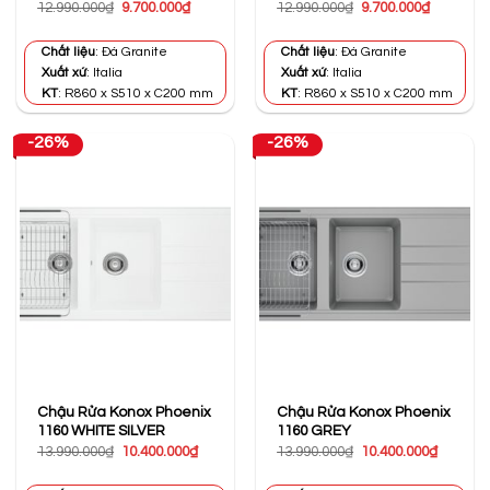
Giá
Giá
Giá
Giá
12.990.000
₫
9.700.000
₫
12.990.000
₫
9.700.000
₫
gốc
hiện
gốc
hiện
là:
tại
là:
tại
12.990.000₫.
là:
12.990.000₫.
là:
Chất liệu
: Đá Granite
Chất liệu
: Đá Granite
9.700.000₫.
9.700.000
Xuất xứ
: Italia
Xuất xứ
: Italia
KT
: R860 x S510 x C200 mm
KT
: R860 x S510 x C200 mm
-26%
-26%
Chậu Rửa Konox Phoenix
Chậu Rửa Konox Phoenix
1160 WHITE SILVER
1160 GREY
Giá
Giá
Giá
Giá
13.990.000
₫
10.400.000
₫
13.990.000
₫
10.400.000
₫
gốc
hiện
gốc
hiện
là:
tại
là:
tại