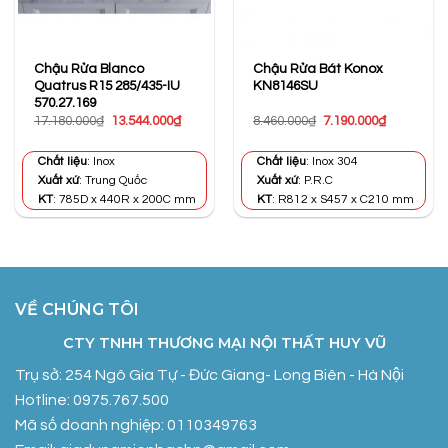
Chậu Rửa Blanco
Chậu Rửa Bát Konox
Quatrus R15 285/435-IU
KN8146SU
570.27.169
Giá
Giá
Giá
Giá
17.180.000
₫
13.544.000
₫
8.460.000
₫
7.190.000
₫
gốc
hiện
gốc
hiện
là:
tại
là:
tại
17.180.000₫.
là:
8.460.000₫.
là:
Chất liệu
: Inox
Chất liệu
: Inox 304
13.544.000₫.
7.190.000₫
Xuất xứ
: Trung Quốc
Xuất xứ
: P.R.C
KT
: 785D x 440R x 200C mm
KT
: R812 x S457 x C210 mm
VỀ CHÚNG TÔI
CTY TNHH THƯƠNG MẠI NỘI THẤT HUY VŨ
Trụ sở: 254 Ngô Gia Tự - Đức Giang- Long Biên - Hà Nội
Hotline: 0975.767.500
Mã số doanh nghiệp: 0110349763