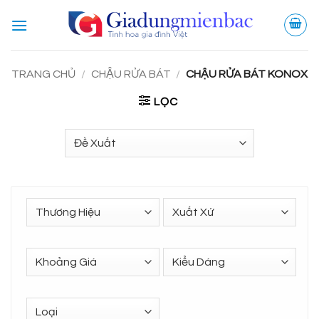
Bỏ
qua
nội
dung
TRANG CHỦ
/
CHẬU RỬA BÁT
/
CHẬU RỬA BÁT KONOX
LỌC