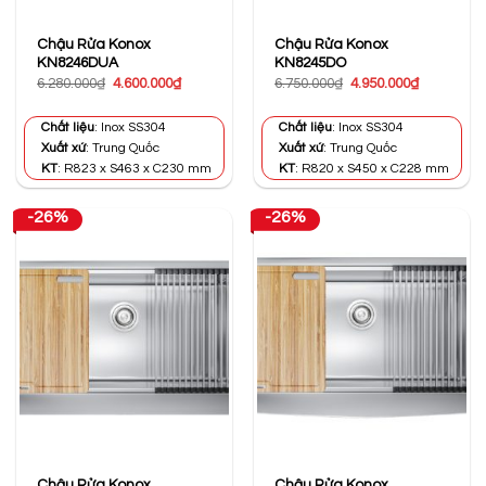
Chậu Rửa Konox
Chậu Rửa Konox
KN8246DUA
KN8245DO
Giá
Giá
Giá
Giá
6.280.000
₫
4.600.000
₫
6.750.000
₫
4.950.000
₫
gốc
hiện
gốc
hiện
là:
tại
là:
tại
6.280.000₫.
là:
6.750.000₫.
là:
Chất liệu
: Inox SS304
Chất liệu
: Inox SS304
4.600.000₫.
4.950.000₫
Xuất xứ
: Trung Quốc
Xuất xứ
: Trung Quốc
KT
: R823 x S463 x C230 mm
KT
: R820 x S450 x C228 mm
-26%
-26%
Chậu Rửa Konox
Chậu Rửa Konox