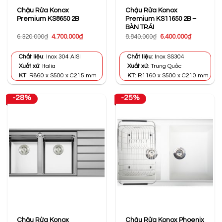
Chậu Rửa Konox
Chậu Rửa Konox
Premium KS8650 2B
Premium KS11650 2B –
BÀN TRÁI
Giá
Giá
Giá
Giá
6.320.000
₫
4.700.000
₫
8.840.000
₫
6.400.000
₫
gốc
hiện
gốc
hiện
là:
tại
là:
tại
6.320.000₫.
là:
8.840.000₫.
là:
Chất liệu
: Inox 304 AISI
Chất liệu
: Inox SS304
4.700.000₫.
6.400.000₫
Xuất xứ
: Italia
Xuất xứ
: Trung Quốc
KT
: R860 x S500 x C215 mm
KT
: R1160 x S500 x C210 mm
-28%
-25%
Chậu Rửa Konox
Chậu Rửa Konox Phoenix