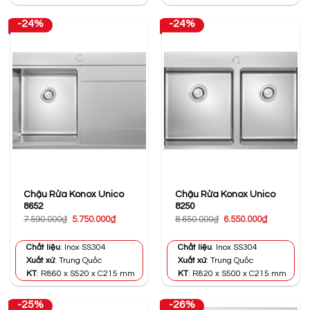
-24%
-24%
Chậu Rửa Konox Unico
Chậu Rửa Konox Unico
8652
8250
Giá
Giá
Giá
Giá
7.590.000
₫
5.750.000
₫
8.650.000
₫
6.550.000
₫
gốc
hiện
gốc
hiện
là:
tại
là:
tại
7.590.000₫.
là:
8.650.000₫.
là:
Chất liệu
: Inox SS304
Chất liệu
: Inox SS304
5.750.000₫.
6.550.000₫
Xuất xứ
: Trung Quốc
Xuất xứ
: Trung Quốc
KT
: R860 x S520 x C215 mm
KT
: R820 x S500 x C215 mm
-25%
-26%