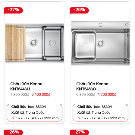
-27%
-26%
Chậu Rửa Konox
Chậu Rửa Konox
KN7644SU
KN7548SO
Giá
Giá
Giá
Giá
7.390.000
₫
5.400.000
₫
6.380.000
₫
4.700.000
₫
gốc
hiện
gốc
hiện
là:
tại
là:
tại
7.390.000₫.
là:
6.380.000₫.
là:
Chất liệu
: Inox SS304
Chất liệu
: Inox SS304
5.400.000₫.
4.700.000₫
Xuất xứ
: Trung Quốc
Xuất xứ
: Trung Quốc
KT
: R760 x S445 x C220 mm
KT
: R750 x S480 x C228 mm
-26%
-27%