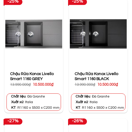
-25%
-25%
Chậu Rửa Konox Livello
Chậu Rửa Konox Livello
Smart 1160 GREY
Smart 1160 BLACK
Giá
Giá
Giá
Giá
13.990.000
₫
10.500.000
₫
13.990.000
₫
10.500.000
₫
gốc
hiện
gốc
hiện
là:
tại
là:
tại
13.990.000₫.
là:
13.990.000₫.
là:
Chất liệu
: Đá Granite
Chất liệu
: Đá Granite
10.500.000₫.
10.500.0
Xuất xứ
: Italia
Xuất xứ
: Italia
KT
: R1160 x S500 x C200 mm
KT
: R1160 x S500 x C200 mm
-27%
-26%