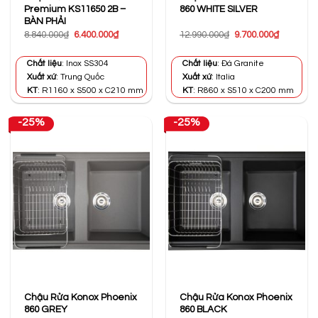
Premium KS11650 2B –
860 WHITE SILVER
BÀN PHẢI
Giá
Giá
Giá
Giá
8.840.000
₫
6.400.000
₫
12.990.000
₫
9.700.000
₫
gốc
hiện
gốc
hiện
là:
tại
là:
tại
8.840.000₫.
là:
12.990.000₫.
là:
Chất liệu
: Inox SS304
Chất liệu
: Đá Granite
6.400.000₫.
9.700.000
Xuất xứ
: Trung Quốc
Xuất xứ
: Italia
KT
: R1160 x S500 x C210 mm
KT
: R860 x S510 x C200 mm
-25%
-25%
Chậu Rửa Konox Phoenix
Chậu Rửa Konox Phoenix
860 GREY
860 BLACK