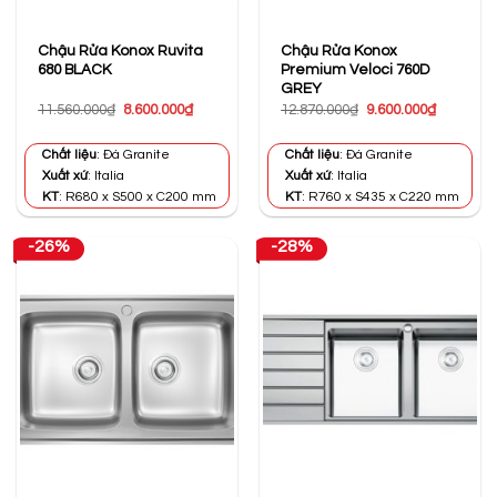
Chậu Rửa Konox Ruvita
Chậu Rửa Konox
680 BLACK
Premium Veloci 760D
GREY
Giá
Giá
Giá
Giá
11.560.000
₫
8.600.000
₫
12.870.000
₫
9.600.000
₫
gốc
hiện
gốc
hiện
là:
tại
là:
tại
11.560.000₫.
là:
12.870.000₫.
là:
Chất liệu
: Đá Granite
Chất liệu
: Đá Granite
8.600.000₫.
9.600.000
Xuất xứ
: Italia
Xuất xứ
: Italia
KT
: R680 x S500 x C200 mm
KT
: R760 x S435 x C220 mm
-26%
-28%