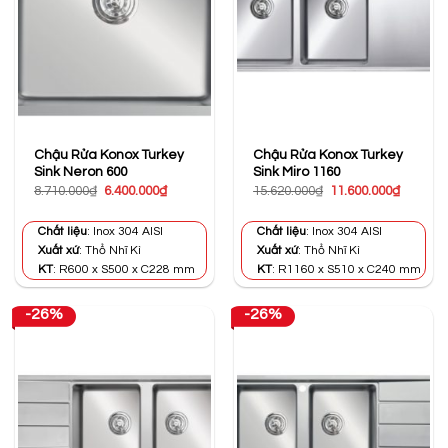
Chậu Rửa Konox Turkey
Chậu Rửa Konox Turkey
Sink Neron 600
Sink Miro 1160
Giá
Giá
Giá
Giá
8.710.000
₫
6.400.000
₫
15.620.000
₫
11.600.000
₫
gốc
hiện
gốc
hiện
là:
tại
là:
tại
8.710.000₫.
là:
15.620.000₫.
là:
Chất liệu
: Inox 304 AISI
Chất liệu
: Inox 304 AISI
6.400.000₫.
11.600.0
Xuất xứ
: Thổ Nhĩ Kì
Xuất xứ
: Thổ Nhĩ Kì
KT
: R600 x S500 x C228 mm
KT
: R1160 x S510 x C240 mm
-26%
-26%