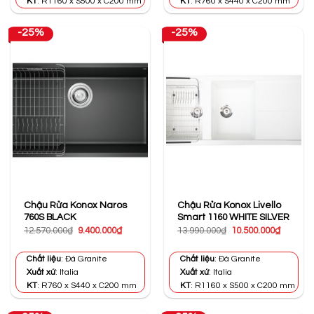
KT
: R1160 x S500 x C200 mm
KT
: R760 x S440 x C200 mm
-25%
-25%
Chậu Rửa Konox Naros
Chậu Rửa Konox Livello
760S BLACK
Smart 1160 WHITE SILVER
Giá
Giá
Giá
Giá
12.570.000
₫
9.400.000
₫
13.990.000
₫
10.500.000
₫
gốc
hiện
gốc
hiện
là:
tại
là:
tại
12.570.000₫.
là:
13.990.000₫.
là:
Chất liệu
: Đá Granite
Chất liệu
: Đá Granite
9.400.000₫.
10.500.0
Xuất xứ
: Italia
Xuất xứ
: Italia
KT
: R760 x S440 x C200 mm
KT
: R1160 x S500 x C200 mm