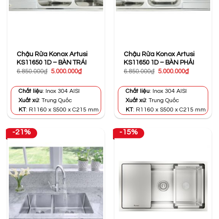
Chậu Rửa Konox Artusi
Chậu Rửa Konox Artusi
KS11650 1D – BÀN TRÁI
KS11650 1D – BÀN PHẢI
Giá
Giá
Giá
Giá
6.850.000
₫
5.000.000
₫
6.850.000
₫
5.000.000
₫
gốc
hiện
gốc
hiện
là:
tại
là:
tại
6.850.000₫.
là:
6.850.000₫.
là:
Chất liệu
: Inox 304 AISI
Chất liệu
: Inox 304 AISI
5.000.000₫.
5.000.000₫
Xuất xứ
: Trung Quốc
Xuất xứ
: Trung Quốc
KT
: R1160 x S500 x C215 mm
KT
: R1160 x S500 x C215 mm
-21%
-15%