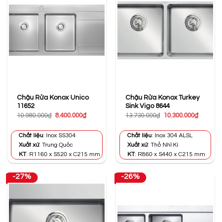
Chậu Rửa Konox Unico
Chậu Rửa Konox Turkey
11652
Sink Vigo 8644
Giá
Giá
Giá
Giá
10.980.000
₫
8.400.000
₫
13.730.000
₫
10.300.000
₫
gốc
hiện
gốc
hiện
là:
tại
là:
tại
10.980.000₫.
là:
13.730.000₫.
là:
Chất liệu
: Inox SS304
Chất liệu
: Inox 304 ALSL
8.400.000₫.
10.300.0
Xuất xứ
: Trung Quốc
Xuất xứ
: Thổ Nhĩ Kì
KT
: R1160 x S520 x C215 mm
KT
: R860 x S440 x C215 mm
-27%
-26%