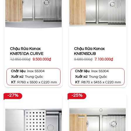
Chậu Rửa Konox
Chậu Rửa Konox
KN8751DA CURVE
KN8745DUB
Giá
Giá
Giá
Giá
12.850.000
₫
9.500.000
₫
9.680.000
₫
7.100.000
₫
gốc
hiện
gốc
hiện
là:
tại
là:
tại
12.850.000₫.
là:
9.680.000₫.
là:
Chất liệu
: Inox SS304
Chất liệu
: Inox SS304
9.500.000₫.
7.100.000₫
Xuất xứ
: Trung Quốc
Xuất xứ
: Trung Quốc
KT
: R760 x S500 x C220 mm
KT
: R870 x S455 x C220 mm
-27%
-25%