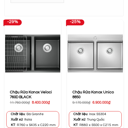
-29%
-25%
Chậu Rửa Konox Veloci
Chậu Rửa Konox Unico
760D BLACK
8850
Giá
Giá
Giá
Giá
11.760.000
₫
8.400.000
₫
9.170.000
₫
6.900.000
₫
gốc
hiện
gốc
hiện
là:
tại
là:
tại
11.760.000₫.
là:
9.170.000₫.
là:
Chất liệu
: Đá Granite
Chất liệu
: Inox SS304
8.400.000₫.
6.900.000₫
Xuất xứ
: Italia
Xuất xứ
: Trung Quốc
KT
: R760 x S435 x C220 mm
KT
: R880 x S500 x C215 mm