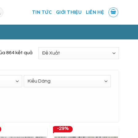
TIN TỨC
GIỚI THIỆU
LIÊN HỆ
của 864 kết quả
-29%