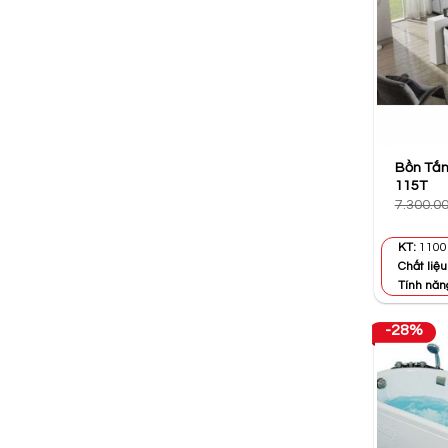
Bồn Tắm
115T
7.300.0
KT:
1100 
Chất liệu
Tính năn
-28%