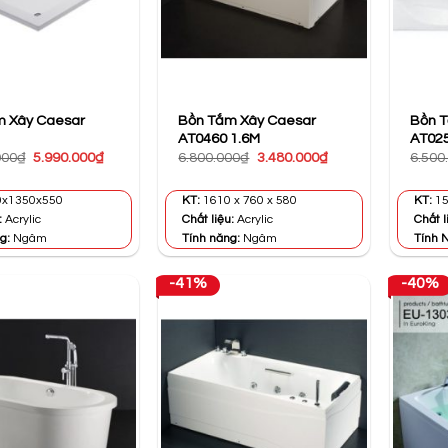
m Xây Caesar
Bồn Tắm Xây Caesar
Bồn 
AT0460 1.6M
AT025
Giá
Giá
Giá
Giá
000
₫
5.990.000
₫
6.800.000
₫
3.480.000
₫
6.500
gốc
hiện
gốc
hiện
là:
tại
là:
tại
11.167.000₫.
là:
6.800.000₫.
là:
x1350x550
KT:
1610 x 760 x 580
KT:
15
5.990.000₫.
3.480.000₫.
:
Acrylic
Chất liệu:
Acrylic
Chất l
g:
Ngâm
Tính năng:
Ngâm
Tính 
-41%
-40%