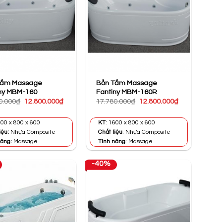
Tắm Massage
Bồn Tắm Massage
ny MBM-160
Fantiny MBM-160R
Giá
Giá
Giá
Giá
0.000
₫
12.800.000
₫
17.780.000
₫
12.800.000
₫
gốc
hiện
gốc
hiện
là:
tại
là:
tại
17.780.000₫.
là:
17.780.000₫.
là:
00 x 800 x 600
KT
: 1600 x 800 x 600
12.800.000₫.
12.800.000₫.
iệu:
Nhựa Composite
Chất liệu
: Nhựa Composite
năng:
Massage
Tính năng
: Massage
-40%