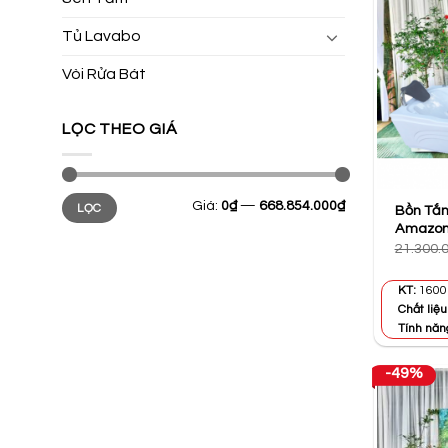
Tủ Lavabo
Vòi Rửa Bát
LỌC THEO GIÁ
Giá
Giá
Giá:
0₫
—
668.854.000₫
LỌC
tối
tối
Bồn Tắ
thiểu
đa
Amazon
21.300.
KT:
1600 
Chất liệu
Tính năn
-49%