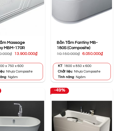
Tắm Massage
Bồn Tắm Fantiny MB-
iny MBM-170R
180S (Composite)
Giá
Giá
Giá
Giá
0.000
₫
13.900.000
₫
10.150.000
₫
6.050.000
₫
gốc
hiện
gốc
hiện
là:
tại
là:
tại
17.580.000₫.
là:
10.150.000₫.
là:
700 x 750 x 600
KT
: 1800 x 850 x 600
13.900.000₫.
6.050.000₫.
iệu
: Nhựa Composite
Chất liệu
: Nhựa Composite
năng
: Ngâm
Tính năng
: Ngâm
-49%