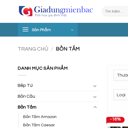
Bỏ
Tìm
qua
kiếm:
nội
dung
Sản Phẩm
TRANG CHỦ
/
BỒN TẮM
DANH MỤC SẢN PHẨM
Bếp Từ
Bồn Cầu
Bồn Tắm
Bồn Tắm Amazon
-16%
Bồn Tắm Caesar