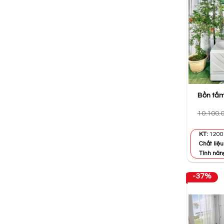
Bồn tắ
10.100.
KT:
1200 
Chất liệu
Tính năn
-37%