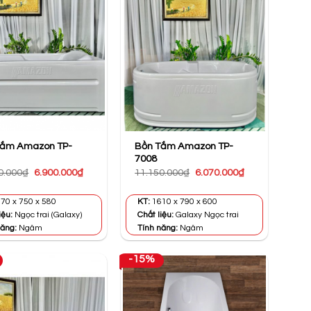
Tắm Amazon TP-
Bồn Tắm Amazon TP-
7008
Giá
Giá
Giá
Giá
0.000
₫
6.900.000
₫
11.150.000
₫
6.070.000
₫
gốc
hiện
gốc
hiện
là:
tại
là:
tại
12.000.000₫.
là:
11.150.000₫.
là:
70 x 750 x 580
KT:
1610 x 790 x 600
6.900.000₫.
6.070.000₫.
iệu:
Ngọc trai (Galaxy)
Chất liệu:
Galaxy Ngọc trai
năng:
Ngâm
Tính năng:
Ngâm
-15%