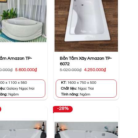
Tắm Amazon TP-
Bồn Tắm Xây Amazon TP-
6072
Giá
Giá
Giá
Giá
0.000
₫
5.600.000
₫
5.020.000
₫
4.250.000
₫
gốc
hiện
gốc
hiện
là:
tại
là:
tại
10.600.000₫.
là:
5.020.000₫.
là:
00 x 1100 x 560
KT:
1600 x 750 x 500
5.600.000₫.
4.250.000₫.
iệu:
Galaxy Ngọc trai
Chất liệu:
Ngọc Trai
năng:
Ngâm
Tính năng:
Ngâm
-28%