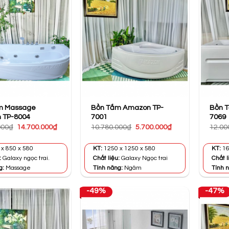
m Massage
Bồn Tắm Amazon TP-
Bồn 
 TP-8004
7001
7069
Giá
Giá
Giá
Giá
000
₫
14.700.000
₫
10.780.000
₫
5.700.000
₫
12.00
gốc
hiện
gốc
hiện
là:
tại
là:
tại
21.300.000₫.
là:
10.780.000₫.
là:
x 850 x 580
KT:
1250 x 1250 x 580
KT:
16
14.700.000₫.
5.700.000₫.
:
Galaxy ngọc trai.
Chất liệu:
Galaxy Ngọc trai
Chất l
g:
Massage
Tính năng:
Ngâm
Tính 
-49%
-47%