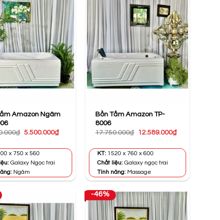
Tắm Amazon Ngâm
Bồn Tắm Amazon TP-
006
8006
Giá
Giá
Giá
Giá
0.000
₫
5.500.000
₫
17.750.000
₫
12.589.000
₫
gốc
hiện
gốc
hiện
là:
tại
là:
tại
10.500.000₫.
là:
17.750.000₫.
là:
00 x 750 x 560
KT:
1520 x 760 x 600
5.500.000₫.
12.589.000₫.
iệu:
Galaxy Ngọc trai
Chất liệu:
Galaxy ngọc trai
năng:
Ngâm
Tính năng:
Massage
-46%