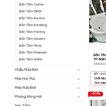
Bồn Tắm Carrie
Bồn Tắm DRW
Bồn Tắm Euroca
Bồn Tắm Euroking
Bồn Tắm Fantiny
Bồn Tắm Govern
Bồn Tắm Micio
Bồn Tắm Mowoen
Bồn Tắ
TP-806
Bồn Tắm Nofer
18.500.
Chậu Rửa Bát
KT:
1800 
Máy Hút Mùi
Chất liệu
Tính năn
Máy Rửa Bát
-31%
Phòng Xông Hơi
Sen Tắm