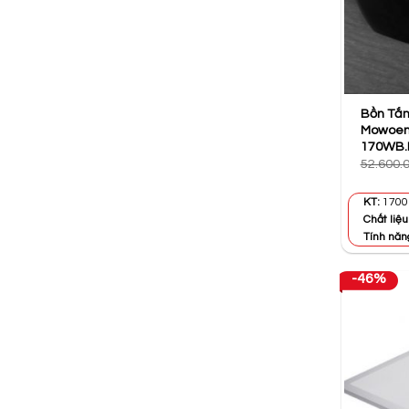
Bồn Tắ
Mowoen
170WB.
52.600.
KT:
1700 
Chất liệu
Tính năn
-46%