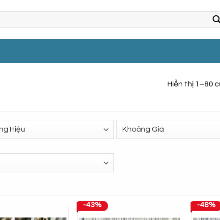
Hiển thị 1–80 
-43%
-48%