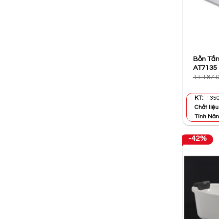
Bồn Tắ
AT7135
11.167.
KT:
1350
Chất liệu
Tính Năn
-42%