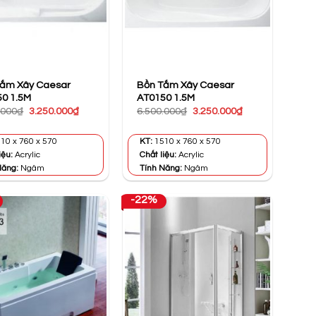
Tắm Xây Caesar
Bồn Tắm Xây Caesar
0 1.5M
AT0150 1.5M
Giá
Giá
Giá
Giá
.000
₫
3.250.000
₫
6.500.000
₫
3.250.000
₫
gốc
hiện
gốc
hiện
là:
tại
là:
tại
6.500.000₫.
là:
6.500.000₫.
là:
10 x 760 x 570
KT:
1510 x 760 x 570
3.250.000₫.
3.250.000₫.
iệu:
Acrylic
Chất liệu:
Acrylic
Năng:
Ngâm
Tính Năng:
Ngâm
-22%