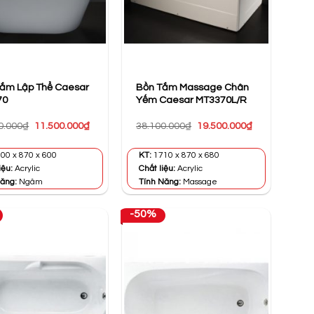
ắm Lập Thể Caesar
Bồn Tắm Massage Chân
70
Yếm Caesar MT3370L/R
Giá
Giá
Giá
Giá
0.000
₫
11.500.000
₫
38.100.000
₫
19.500.000
₫
gốc
hiện
gốc
hiện
là:
tại
là:
tại
22.000.000₫.
là:
38.100.000₫.
là:
00 x 870 x 600
KT:
1710 x 870 x 680
11.500.000₫.
19.500.000₫.
iệu:
Acrylic
Chất liệu:
Acrylic
năng:
Ngâm
Tính Năng:
Massage
-50%