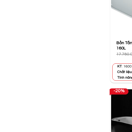
Bồn Tắm
160L
17.780.
KT
: 1600
Chất liệu
Tính năn
-20%