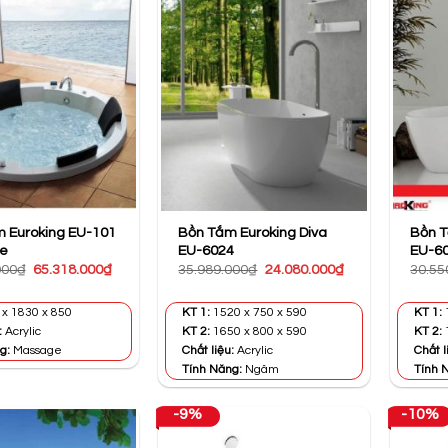
 Euroking EU-101
Bồn Tắm Euroking Diva
Bồn T
e
EU-6024
EU-6
Giá
Giá
Giá
Giá
000
₫
65.318.000
₫
35.989.000
₫
24.080.000
₫
30.55
gốc
hiện
gốc
hiện
là:
tại
là:
tại
79.900.000₫.
là:
35.989.000₫.
là:
x 1830 x 850
KT 1:
1520 x 750 x 590
KT 1:
1
65.318.000₫.
24.080.000₫.
:
Acrylic
KT 2:
1650 x 800 x 590
KT 2:
g:
Massage
Chất liệu:
Acrylic
Chất l
Tính Năng:
Ngâm
Tính 
-9%
-10%