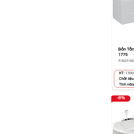
Bồn Tắm
1775
7.427.0
KT:
1700
Chất liệu
Tính năn
-8%