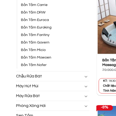
Bồn Tắm Carrie
Bồn Tắm DRW
Bồn Tắm Euroca
Bồn Tắm Euroking
Bồn Tắm Fantiny
Bồn Tắm Govern
Bồn Tắm Micio
Bồn Tắm Mowoen
Bồn Tắm
Massag
Bồn Tắm Nofer
79.900.
Chậu Rửa Bát
KT:
1830 
Máy Hút Mùi
Chất liệu
Tính Năn
Máy Rửa Bát
Phòng Xông Hơi
-8%
Sen Tắm