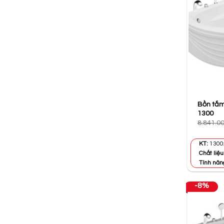
Bồn tắm
1300
8.841.0
KT:
130
Chất liệu
Tính năn
-8%