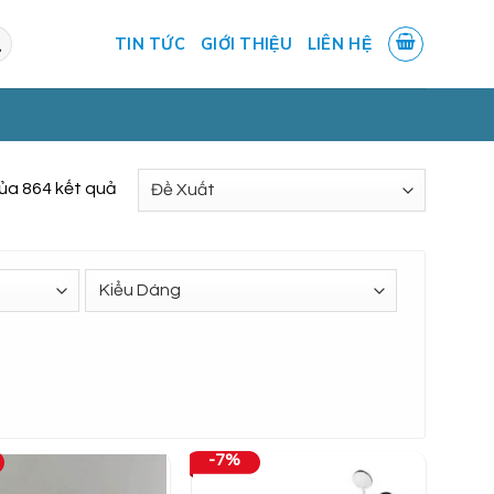
TIN TỨC
GIỚI THIỆU
LIÊN HỆ
của 864 kết quả
-7%