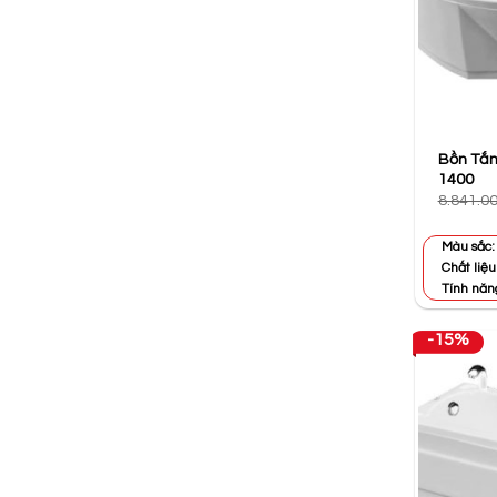
Bồn Tắm
1400
8.841.0
Màu sắc:
Chất liệu
Tính năn
-15%