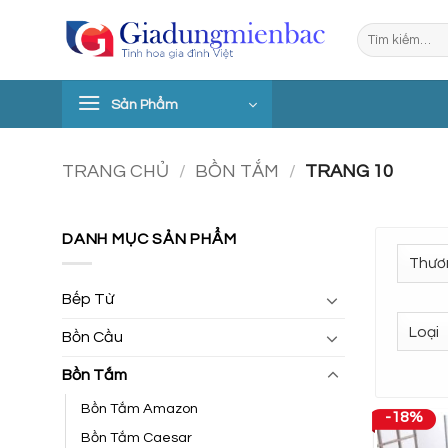
Bỏ
Tìm
qua
kiếm:
nội
dung
Sản Phẩm
TRANG CHỦ
/
BỒN TẮM
/
TRANG 10
DANH MỤC SẢN PHẨM
Bếp Từ
Bồn Cầu
Bồn Tắm
Bồn Tắm Amazon
-18%
Bồn Tắm Caesar