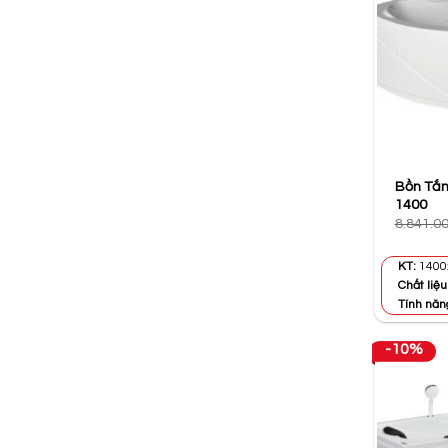
Bồn Tắm
1400
8.841.0
KT:
140
Chất liệu
Tính năn
-10%