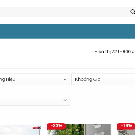
Hiển thị 721–800 
-33%
-19%