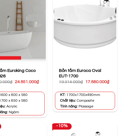
ắm Euroking Coco
Bồn tắm Euroca Oval
026
EUT-1700
Giá
Giá
Giá
Giá
0.000
₫
24.851.000
₫
19.314.000
₫
17.880.000
₫
gốc
hiện
gốc
hiện
là:
tại
là:
tại
30.550.000₫.
là:
19.314.000₫.
là:
600 x 800 x 580
KT:
1700x1700x490mm
24.851.000₫.
17.880.000₫.
1700 x 850 x 580
Chất liệu:
Composite
iệu:
Acrylic
Tính năng:
Massage
Năng:
Ngâm
-10%