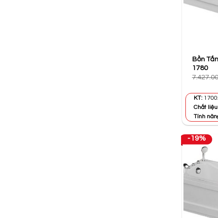
Bồn Tắm
1780
7.427.0
KT:
170
Chất liệu
Tính năn
-19%