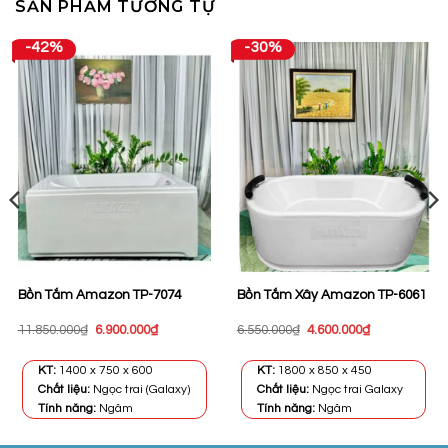
SẢN PHẨM TƯƠNG TỰ
-42%
-30%
Bồn Tắm Amazon TP-7074
Bồn Tắm Xây Amazon TP-6061
Giá
Giá
Giá
Giá
11.850.000
₫
6.900.000
₫
6.550.000
₫
4.600.000
₫
gốc
hiện
gốc
hiện
là:
tại
là:
tại
11.850.000₫.
là:
6.550.000₫.
là:
KT:
1400 x 750 x 600
KT:
1800 x 850 x 450
0₫.
6.900.000₫.
4.600.000₫.
Chất liệu:
Ngọc trai (Galaxy)
Chất liệu:
Ngọc trai Galaxy
Tính năng:
Ngâm
Tính năng:
Ngâm