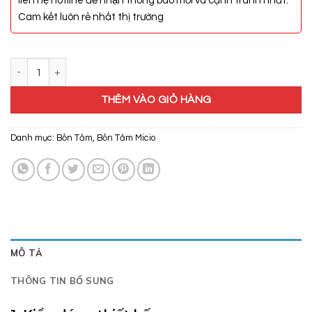
liên hệ hotline để nhận thông báo mới và cạnh tranh nhất.
Cam kết luôn rẻ nhất thị trường
Bồn Tắm Chân Yếm Micio PBN-170L số lượng
THÊM VÀO GIỎ HÀNG
Danh mục:
Bồn Tắm
,
Bồn Tắm Micio
MÔ TẢ
THÔNG TIN BỔ SUNG