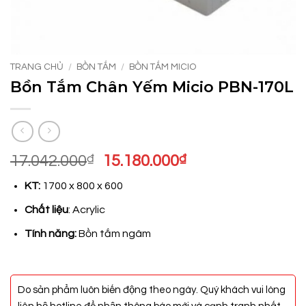
TRANG CHỦ
/
BỒN TẮM
/
BỒN TẮM MICIO
Bồn Tắm Chân Yếm Micio PBN-170L
Giá
Giá
17.042.000
₫
15.180.000
₫
gốc
hiện
KT:
1700 x 800 x 600
là:
tại
17.042.000₫.
là:
Chất liệu
: Acrylic
15.180.000₫.
Tính năng:
Bồn tắm ngâm
Do sản phẩm luôn biến động theo ngày. Quý khách vui lòng