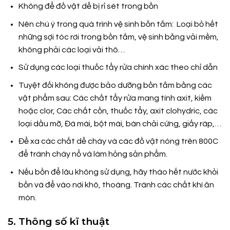
Không để đồ vật dễ bị rỉ sét trong bồn
Nên chú ý trong quá trình vệ sinh bồn tắm: Loại bỏ hết
những sợi tóc rơi trong bồn tắm, vệ sinh bằng vải mềm,
không phải các loại vải thô…
Sử dụng các loại thuốc tẩy rửa chính xác theo chỉ dẫn
Tuyệt đối không được bảo dưỡng bồn tắm bằng các
vật phẩm sau: Các chất tẩy rửa mang tính axit, kiềm
hoặc clor, Các chất cồn, thuốc tẩy, axit clohydric, các
loại dầu mỡ, Đá mài, bột mài, bàn chải cứng, giấy ráp,…
Để xa các chất dễ cháy và các đồ vật nóng trên 800C
để tránh cháy nổ và làm hỏng sản phẩm.
Nếu bồn để lâu không sử dụng, hãy tháo hết nước khỏi
bồn và để vào nơi khô, thoáng. Tránh các chất khí ăn
mòn.
5. Thông số kĩ thuật