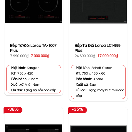
Bếp Từ Đôi Lorca TA-1007
Bếp Từ Đôi Lorca LCI-999
Plus
Plus
Giá
Giá
Giá
Giá
7.990.000
₫
7.000.000
₫
24.690.000
₫
17.000.000
₫
gốc
hiện
gốc
hiện
là:
tại
là:
tại
7.990.000₫.
là:
24.690.000₫.
là:
Mặt kính
: Kanger
Mặt kính
: Schott Ceran
7.000.000₫.
17.000.0
KT
: 730 x 420
KT
: 750 x 450 x 60
Bảo hành
: 3 năm
Bảo hành
: 3 năm
Xuất xứ
: Việt Nam
Xuất xứ
: Đức
Ưu đãi: Tặng bộ nồi cao cấp
Ưu đãi: Tặng máy hút mùi cao
cấp
-38%
-35%