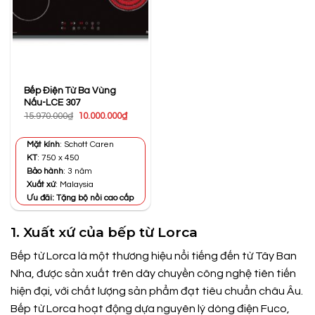
Bếp Điện Từ Ba Vùng
Nấu-LCE 307
Giá
Giá
15.970.000
₫
10.000.000
₫
gốc
hiện
là:
tại
15.970.000₫.
là:
Mặt kính
: Schott Caren
10.000.000₫.
KT
: 750 x 450
Bảo hành
: 3 năm
Xuất xứ
: Malaysia
Ưu đãi: Tặng bộ nồi cao cấp
1. Xuất xứ của bếp từ Lorca
Bếp từ Lorca là một thương hiệu nổi tiếng đến từ Tây Ban
Nha, được sản xuất trên dây chuyền công nghệ tiên tiến
hiện đại, với chất lượng sản phẩm đạt tiêu chuẩn châu Âu.
Bếp từ Lorca hoạt động dựa nguyên lý dòng điện Fuco,