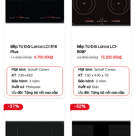
Bếp Từ Đôi Lorca LCI 816
Bếp Từ Đôi Lorca LCI-
Plus
809P
Giá
Giá
Giá
Giá
11.000.000
₫
4.700.000
₫
23.890.000
₫
15.200.000
₫
gốc
hiện
gốc
hiện
là:
tại
là:
tại
11.000.000₫.
là:
23.890.000₫.
là:
Mặt kính
: Schott Caren
Mặt kính
: Schott Ceran
4.700.000₫.
15.200.0
KT
: 730×420
KT
: 730 x 430 x 70
Bảo hành
: 3 năm
Bảo hành
: 3 năm
Xuất xứ
: Malaysia
Xuất xứ
: Đức
Ưu đãi: Tặng bộ nồi cao cấp
Ưu đãi: Tặng bộ nồi cao cấp
-31%
-32%