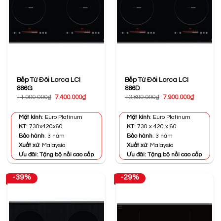
Bếp Từ Đôi Lorca LCI
Bếp Từ Đôi Lorca LCI
886G
886D
Giá
Giá
Giá
Giá
11.000.000
₫
7.400.000
₫
13.890.000
₫
7.900.000
₫
gốc
hiện
gốc
hiện
là:
tại
là:
tại
11.000.000₫.
là:
13.890.000₫.
là:
Mặt kính
: Euro Platinum
Mặt kính
: Euro Platinum
7.400.000₫.
7.900.000
KT
: 730x420x60
KT
: 730 x 420 x 60
Bảo hành
: 3 năm
Bảo hành
: 3 năm
Xuất xứ
: Malaysia
Xuất xứ
: Malaysia
Ưu đãi: Tặng bộ nồi cao cấp
Ưu đãi: Tặng bộ nồi cao cấp
-39%
-29%