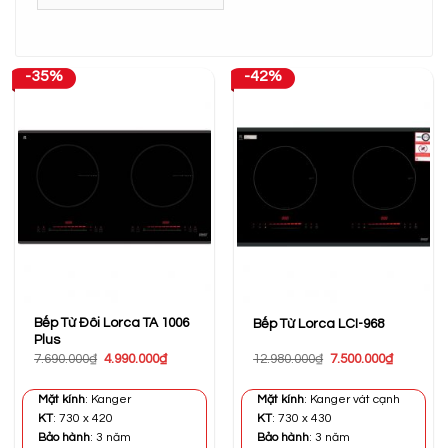
-35%
-42%
Bếp Từ Đôi Lorca TA 1006
Bếp Từ Lorca LCI-968
Plus
Giá
Giá
Giá
Giá
7.690.000
₫
4.990.000
₫
12.980.000
₫
7.500.000
₫
gốc
hiện
gốc
hiện
là:
tại
là:
tại
7.690.000₫.
là:
12.980.000₫.
là:
Mặt kính
: Kanger
Mặt kính
: Kanger vát cạnh
4.990.000₫.
7.500.000
KT
: 730 x 420
KT
: 730 x 430
Bảo hành
: 3 năm
Bảo hành
: 3 năm