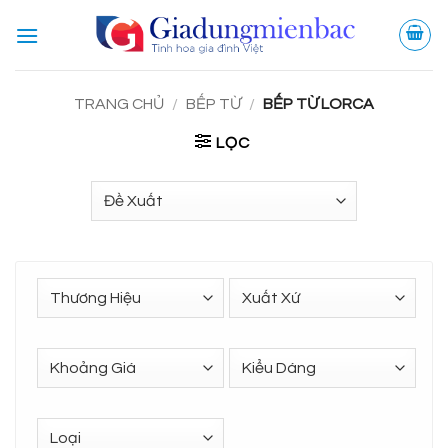
Bỏ
qua
nội
dung
TRANG CHỦ
/
BẾP TỪ
/
BẾP TỪ LORCA
LỌC