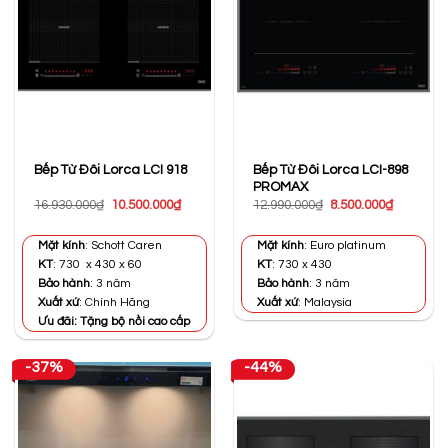
Bếp Từ Đôi Lorca LCI-898
Bếp Từ Đôi Lorca LCI 918
PROMAX
Giá
Giá
Giá
Giá
16.930.000
₫
10.500.000
₫
12.990.000
₫
8.500.000
₫
gốc
hiện
gốc
hiện
là:
tại
là:
tại
16.930.000₫.
là:
12.990.000₫.
là:
Mặt kính
: Schott Caren
Mặt kính
: Euro platinum
10.500.000₫.
8.500.000
KT
: 730 x 430 x 60
KT
: 730 x 430
Bảo hành
: 3 năm
Bảo hành
: 3 năm
Xuất xứ
: Chính Hãng
Xuất xứ
: Malaysia
Ưu đãi: Tặng bộ nồi cao cấp
-37%
-44%