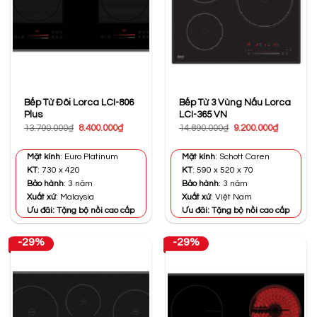
Bếp Từ Đôi Lorca LCI-806
Bếp Từ 3 Vùng Nấu Lorca
Plus
LCI-365 VN
Giá
Giá
Giá
Giá
13.790.000
₫
8.400.000
₫
14.890.000
₫
9.200.000
₫
gốc
hiện
gốc
hiện
là:
tại
là:
tại
13.790.000₫.
là:
14.890.000₫.
là:
Mặt kính
: Euro Platinum
Mặt kính
: Schott Caren
8.400.000₫.
9.200.000
KT
: 730 x 420
KT
: 590 x 520 x 70
Bảo hành
: 3 năm
Bảo hành
: 3 năm
Xuất xứ
: Malaysia
Xuất xứ
: Việt Nam
Ưu đãi: Tặng bộ nồi cao cấp
Ưu đãi: Tặng bộ nồi cao cấp
-29%
-29%