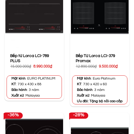
Bếp từ Lorca LCI-789
Bếp Từ Lorca LCI-379
PLUS
Promax
Giá
Giá
Giá
Giá
15.000.000
₫
8.990.000
₫
12.890.000
₫
9.500.000
₫
gốc
hiện
gốc
hiện
là:
tại
là:
tại
15.000.000₫.
là:
12.890.000₫.
là:
Mặt kính
: EURO PLATINUM
Mặt kính
: Euro Platinum
8.990.000₫.
9.500.000
KT
: 730 x 430 x 88
KT
: 730 x 420 x 60
Bảo hành
: 3 năm
Bảo hành
: 3 năm
Xuất xứ
: Malaysia
Xuất xứ
: Malaysia
Ưu đãi: Tặng bộ nồi cao cấp
-36%
-28%