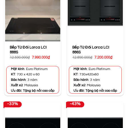
Bếp Từ Đôi Lorca LCI
Bếp Từ Đôi Lorca LCI
888S
886S
Giá
Giá
Giá
Giá
12.590.000
₫
7.990.000
₫
12.890.000
₫
7.200.000
₫
gốc
hiện
gốc
hiện
là:
tại
là:
tại
12.590.000₫.
là:
12.890.000₫.
là:
Mặt kính
: Euro Platinum
Mặt kính
: Euro Platinum
7.990.000₫.
7.200.000
KT
: 730 x 420 x 60
KT
: 730x420x60
Bảo hành
: 3 năm
Bảo hành
: 3 năm
Xuất xứ
: Malaysia
Xuất xứ
: Malaysia
Ưu đãi: Tặng bộ nồi cao cấp
Ưu đãi: Tặng bộ nồi cao cấp
-33%
-43%