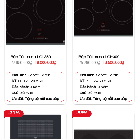
Bếp Từ Lorca LCI 360
Bếp Từ Lorca LCI-309
Giá
Giá
Giá
Giá
27.950.000
₫
18.000.000
₫
25.780.000
₫
18.500.000
₫
gốc
hiện
gốc
hiện
là:
tại
là:
tại
27.950.000₫.
là:
25.780.000₫.
là:
Mặt kính
: Schott Caren
Mặt kính
: Schott Ceran
18.000.000₫.
18.500.0
KT
: 600 x 520 x 60
KT
: 750 x 450 x 60
Bảo hành
: 3 năm
Bảo hành
: 3 năm
Xuất xứ
: Đức
Xuất xứ
: Đức
Ưu đãi: Tặng bộ nồi cao cấp
Ưu đãi: Tặng bộ nồi cao cấp
-31%
-65%