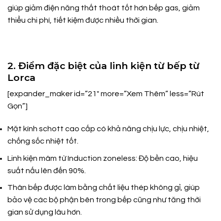
giúp giảm điện năng thất thoát tốt hơn bếp gas, giảm
thiểu chi phí, tiết kiệm được nhiều thời gian.
2. Điểm đặc biệt của linh kiện từ bếp từ
Lorca
[expander_maker id=”21″ more=”Xem Thêm” less=”Rút
Gọn”]
Mặt kính schott cao cấp có khả năng chịu lực, chịu nhiệt,
chống sốc nhiệt tốt.
Linh kiện mâm từ Induction zoneless: Độ bền cao, hiệu
suất nấu lên đến 90%.
Thân bếp được làm bằng chất liệu thép không gỉ, giúp
bảo vệ các bộ phận bên trong bếp cũng như tăng thời
gian sử dụng lâu hơn.