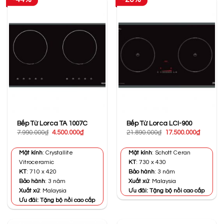
Bếp Từ Lorca TA 1007C
Bếp Từ Lorca LCI-900
Giá
Giá
Giá
Giá
7.990.000
₫
4.500.000
₫
21.890.000
₫
17.500.000
₫
gốc
hiện
gốc
hiện
là:
tại
là:
tại
7.990.000₫.
là:
21.890.000₫.
là:
Mặt kính
: Crystallite
Mặt kính
: Schott Ceran
4.500.000₫.
17.500.0
Vitroceramic
KT
: 730 x 430
KT
: 710 x 420
Bảo hành
: 3 năm
Bảo hành
: 3 năm
Xuất xứ
: Malaysia
Xuất xứ
: Malaysia
Ưu đãi: Tặng bộ nồi cao cấp
Ưu đãi: Tặng bộ nồi cao cấp