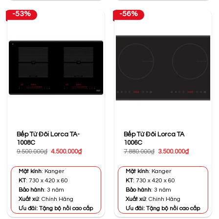
-53%
-56%
Bếp Từ Đôi Lorca TA-
Bếp Từ Đôi Lorca TA
1008C
1006C
Giá
Giá
Giá
Giá
9.500.000
₫
4.500.000
₫
7.880.000
₫
3.500.000
₫
gốc
hiện
gốc
hiện
là:
tại
là:
tại
9.500.000₫.
là:
7.880.000₫.
là:
Mặt kính
: Kanger
Mặt kính
: Kanger
4.500.000₫.
3.500.000₫
KT
: 730 x 420 x 60
KT
: 730 x 420 x 60
Bảo hành
: 3 năm
Bảo hành
: 3 năm
Xuất xứ
: Chính Hãng
Xuất xứ
: Chính Hãng
Ưu đãi: Tặng bộ nồi cao cấp
Ưu đãi: Tặng bộ nồi cao cấp