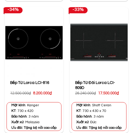
-34%
-33%
Bếp Từ Đôi Lorca LCI-
Bếp Từ Lorca LCI-816
809D
Giá
Giá
Giá
Giá
12.500.000
₫
8.200.000
₫
26.240.000
₫
17.500.000
₫
gốc
hiện
gốc
hiện
là:
tại
là:
tại
12.500.000₫.
là:
26.240.000₫.
là:
Mặt kính
: Kanger
Mặt kính
: Shott Ceran
8.200.000₫.
17.500.0
KT
: 730 x 420
KT
: 730 x 430 x 70
Bảo hành
: 3 năm
Bảo hành
: 3 năm
Xuất xứ
: Malaysia
Xuất xứ
: Đức
Ưu đãi: Tặng bộ nồi cao cấp
Ưu đãi: Tặng bộ nồi cao cấp