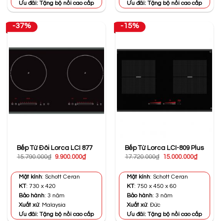
Ưu đãi: Tặng bộ nồi cao cấp
Ưu đãi: Tặng bộ nồi cao cấp
-37%
-15%
Bếp Từ Đôi Lorca LCI 877
Bếp Từ Lorca LCI-809 Plus
Giá
Giá
Giá
Giá
15.790.000
₫
9.900.000
₫
17.720.000
₫
15.000.000
₫
gốc
hiện
gốc
hiện
là:
tại
là:
tại
15.790.000₫.
là:
17.720.000₫.
là:
Mặt kính
: Schott Ceran
Mặt kính
: Schott Ceran
9.900.000₫.
15.000.0
KT
: 730 x 420
KT
: 750 x 450 x 60
Bảo hành
: 3 năm
Bảo hành
: 3 năm
Xuất xứ
: Malaysia
Xuất xứ
: Đức
Ưu đãi: Tặng bộ nồi cao cấp
Ưu đãi: Tặng bộ nồi cao cấp