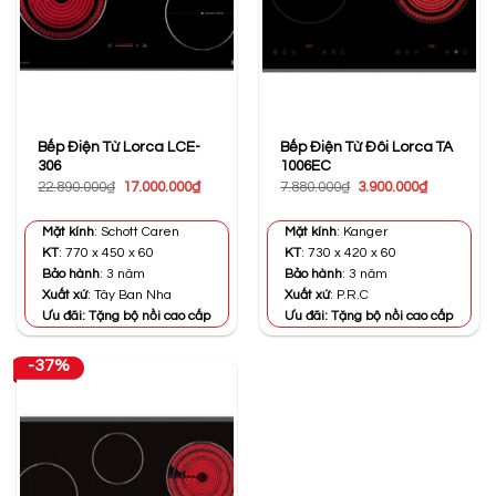
Bếp Điện Từ Lorca LCE-
Bếp Điện Từ Đôi Lorca TA
306
1006EC
Giá
Giá
Giá
Giá
22.890.000
₫
17.000.000
₫
7.880.000
₫
3.900.000
₫
gốc
hiện
gốc
hiện
là:
tại
là:
tại
22.890.000₫.
là:
7.880.000₫.
là:
Mặt kính
: Schott Caren
Mặt kính
: Kanger
17.000.000₫.
3.900.000₫
KT
: 770 x 450 x 60
KT
: 730 x 420 x 60
Bảo hành
: 3 năm
Bảo hành
: 3 năm
Xuất xứ
: Tây Ban Nha
Xuất xứ
: P.R.C
Ưu đãi: Tặng bộ nồi cao cấp
Ưu đãi: Tặng bộ nồi cao cấp
-37%