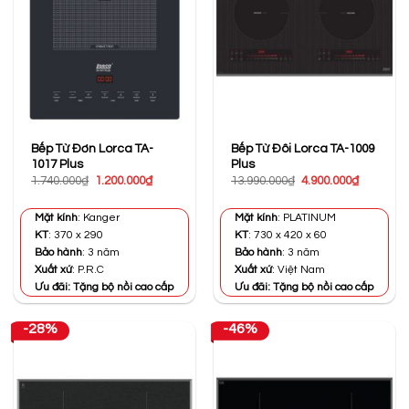
Bếp Từ Đơn Lorca TA-
Bếp Từ Đôi Lorca TA-1009
1017 Plus
Plus
Giá
Giá
Giá
Giá
1.740.000
₫
1.200.000
₫
13.990.000
₫
4.900.000
₫
gốc
hiện
gốc
hiện
là:
tại
là:
tại
1.740.000₫.
là:
13.990.000₫.
là:
Mặt kính
: Kanger
Mặt kính
: PLATINUM
1.200.000₫.
4.900.000
KT
: 370 x 290
KT
: 730 x 420 x 60
Bảo hành
: 3 năm
Bảo hành
: 3 năm
Xuất xứ
: P.R.C
Xuất xứ
: Việt Nam
Ưu đãi: Tặng bộ nồi cao cấp
Ưu đãi: Tặng bộ nồi cao cấp
-28%
-46%