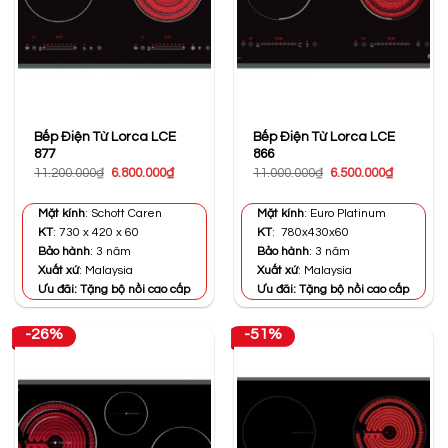
Bếp Điện Từ Lorca LCE
Bếp Điện Từ Lorca LCE
877
866
Giá
Giá
Giá
Giá
11.200.000
₫
6.800.000
₫
11.000.000
₫
6.500.000
₫
gốc
hiện
gốc
hiện
là:
tại
là:
tại
11.200.000₫.
là:
11.000.000₫.
là:
Mặt kính
: Schott Caren
Mặt kính
: Euro Platinum
6.800.000₫.
6.500.000
KT
: 730 x 420 x 60
KT
: 780x430x60
Bảo hành
: 3 năm
Bảo hành
: 3 năm
Xuất xứ
: Malaysia
Xuất xứ
: Malaysia
Ưu đãi: Tặng bộ nồi cao cấp
Ưu đãi: Tặng bộ nồi cao cấp
-26%
-51%