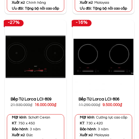
Xuất xứ
: Chính hãng
Xuất xứ
: Malaysia
Ưu đãi: Tặng bộ nồi cao cấp
Ưu đãi: Tặng bộ nồi cao cấp
-27%
-16%
Bếp Từ Lorca LCI-809
Bếp Từ Lorca LCI-806
Giá
Giá
Giá
Giá
21.930.000
₫
16.000.000
₫
11.290.000
₫
9.500.000
₫
gốc
hiện
gốc
hiện
là:
tại
là:
tại
21.930.000₫.
là:
11.290.000₫.
là:
Mặt kính
: Schott Ceran
Mặt kính
: Cường lực cao cấp
16.000.000₫.
9.500.000
KT
: 750 x 450
KT
: 730 x 420
Bảo hành
: 3 năm
Bảo hành
: 3 năm
Xuất xứ
: Đức
Xuất xứ
: Malaysia