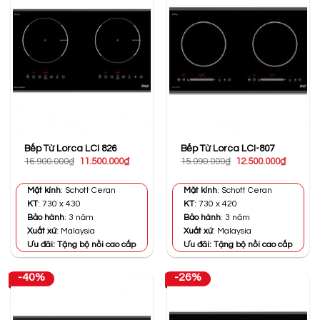
Bếp Từ Lorca LCI 826
Bếp Từ Lorca LCI-807
Giá
Giá
Giá
Giá
16.900.000
₫
11.500.000
₫
15.090.000
₫
12.500.000
₫
gốc
hiện
gốc
hiện
là:
tại
là:
tại
16.900.000₫.
là:
15.090.000₫.
là:
Mặt kính
: Schott Ceran
Mặt kính
: Schott Ceran
11.500.000₫.
12.500.0
KT
: 730 x 430
KT
: 730 x 420
Bảo hành
: 3 năm
Bảo hành
: 3 năm
Xuất xứ
: Malaysia
Xuất xứ
: Malaysia
Ưu đãi: Tặng bộ nồi cao cấp
Ưu đãi: Tặng bộ nồi cao cấp
-40%
-26%