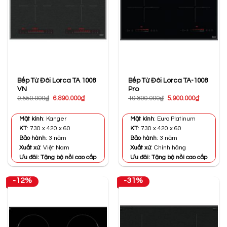
Bếp Từ Đôi Lorca TA 1008
Bếp Từ Đôi Lorca TA-1008
VN
Pro
Giá
Giá
Giá
Giá
9.550.000
₫
6.890.000
₫
10.890.000
₫
5.900.000
₫
gốc
hiện
gốc
hiện
là:
tại
là:
tại
9.550.000₫.
là:
10.890.000₫.
là:
Mặt kính
: Kanger
Mặt kính
: Euro Platinum
6.890.000₫.
5.900.000
KT
: 730 x 420 x 60
KT
: 730 x 420 x 60
Bảo hành
: 3 năm
Bảo hành
: 3 năm
Xuất xứ
: Việt Nam
Xuất xứ
: Chính hãng
Ưu đãi: Tặng bộ nồi cao cấp
Ưu đãi: Tặng bộ nồi cao cấp
-12%
-31%