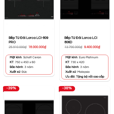
Bếp Từ Đôi Lorca LCI-809
Bếp Từ Đôi Lorca LCI
PRO
806D
Giá
Giá
Giá
Giá
25.910.000
₫
18.000.000
₫
13.790.000
₫
9.400.000
₫
gốc
hiện
gốc
hiện
là:
tại
là:
tại
25.910.000₫.
là:
13.790.000₫.
là:
Mặt kính
: Schott Ceran
Mặt kính
: Euro Platinum
18.000.000₫.
9.400.000
KT
: 750 x 450 x 60
KT
: 730 x 420
Bảo hành
: 3 năm
Bảo hành
: 3 năm
Xuất xứ
: Đức
Xuất xứ
: Malaysia
Ưu đãi: Tặng bộ nồi cao cấp
-39%
-38%