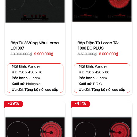
Bếp Từ 3 Vùng Nấu Lorca
Bếp Điện Từ Lorca TA-
LCI 307
1006 EC PLUS
Giá
Giá
Giá
Giá
13.960.000
₫
9.900.000
₫
8.510.000
₫
6.000.000
₫
gốc
hiện
gốc
hiện
là:
tại
là:
tại
13.960.000₫.
là:
8.510.000₫.
là:
Mặt kính
: Kanger
Mặt kính
: Kanger
9.900.000₫.
6.000.000₫
KT
: 750 x 450 x 70
KT
: 730 x 420 x 60
Bảo hành
: 3 năm
Bảo hành
: 3 năm
Xuất xứ
: Malaysia
Xuất xứ
: P.R.C
Ưu đãi: Tặng bộ nồi cao cấp
Ưu đãi: Tặng bộ nồi cao cấp
-39%
-41%