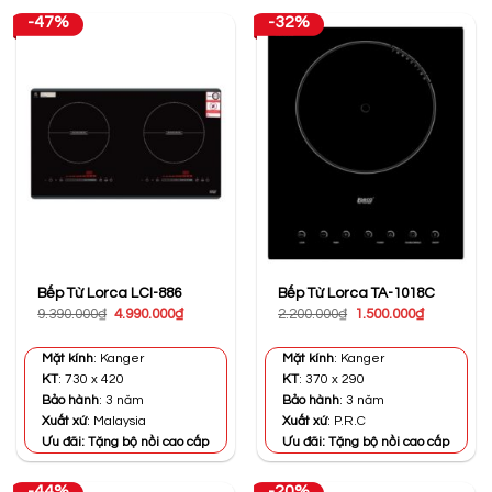
-47%
-32%
Bếp Từ Lorca LCI-886
Bếp Từ Lorca TA-1018C
Giá
Giá
Giá
Giá
9.390.000
₫
4.990.000
₫
2.200.000
₫
1.500.000
₫
gốc
hiện
gốc
hiện
là:
tại
là:
tại
9.390.000₫.
là:
2.200.000₫.
là:
Mặt kính
: Kanger
Mặt kính
: Kanger
4.990.000₫.
1.500.000₫
KT
: 730 x 420
KT
: 370 x 290
Bảo hành
: 3 năm
Bảo hành
: 3 năm
Xuất xứ
: Malaysia
Xuất xứ
: P.R.C
Ưu đãi: Tặng bộ nồi cao cấp
Ưu đãi: Tặng bộ nồi cao cấp
-44%
-20%