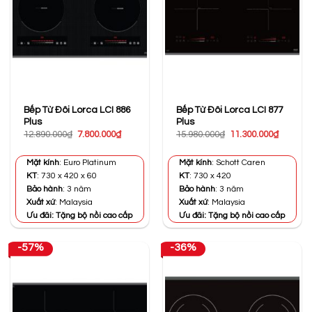
Bếp Từ Đôi Lorca LCI 886
Bếp Từ Đôi Lorca LCI 877
Plus
Plus
Giá
Giá
Giá
Giá
12.890.000
₫
7.800.000
₫
15.980.000
₫
11.300.000
₫
gốc
hiện
gốc
hiện
là:
tại
là:
tại
12.890.000₫.
là:
15.980.000₫.
là:
Mặt kính
: Euro Platinum
Mặt kính
: Schott Caren
7.800.000₫.
11.300.0
KT
: 730 x 420 x 60
KT
: 730 x 420
Bảo hành
: 3 năm
Bảo hành
: 3 năm
Xuất xứ
: Malaysia
Xuất xứ
: Malaysia
Ưu đãi: Tặng bộ nồi cao cấp
Ưu đãi: Tặng bộ nồi cao cấp
-57%
-36%