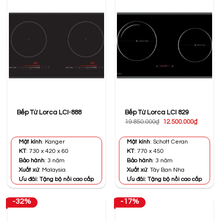
Bếp Từ Lorca LCI-888
Bếp Từ Lorca LCI 829
Giá
Giá
19.850.000
₫
12.500.000
₫
gốc
hiện
là:
tại
19.850.000₫.
là:
Mặt kính
: Kanger
Mặt kính
: Schott Ceran
12.500.0
KT
: 730 x 420 x 60
KT
: 770 x 450
Bảo hành
: 3 năm
Bảo hành
: 3 năm
Xuất xứ
: Malaysia
Xuất xứ
: Tây Ban Nha
Ưu đãi: Tặng bộ nồi cao cấp
Ưu đãi: Tặng bộ nồi cao cấp
-32%
-17%