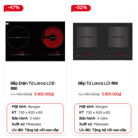
-47%
-52%
Bếp Điện Từ Lorca LCE-
Bếp Từ Lorca LCI 866
886
Giá
Giá
Giá
Giá
11.100.000
₫
5.900.000
₫
12.180.000
₫
5.800.000
₫
gốc
hiện
gốc
hiện
là:
tại
là:
tại
11.100.000₫.
là:
12.180.000₫.
là:
Mặt kính
: Kanger
Mặt kính
: Kanger
5.900.000₫.
5.800.000
KT
: 730 x 420 x 60
KT
: 730 x 420 x 60
Bảo hành
: 3 năm
Bảo hành
: 3 năm
Xuất xứ
: Malaysia
Xuất xứ
: Malaysia
Ưu đãi: Tặng bộ nồi cao cấp
Ưu đãi: Tặng bộ nồi cao cấp