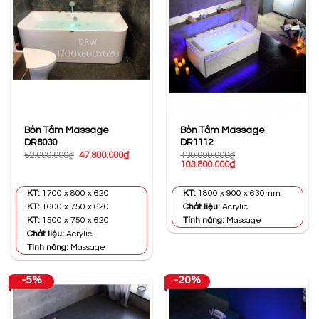
Bồn Tắm Massage
Bồn Tắm Massage
DR8030
DR1112
Giá
Giá
52.000.000
₫
47.800.000
₫
130.000.000
₫
gốc
hiện
Giá
Giá
103.800.000
₫
là:
tại
gốc
hiện
52.000.000₫.
là:
là:
tại
47.800.000₫.
130.000.000₫.
là:
KT:
1700 x 800 x 620
KT:
1800 x 900 x 630mm
103.800.000₫.
KT:
1600 x 750 x 620
Chất liệu:
Acrylic
KT:
1500 x 750 x 620
Tính năng:
Massage
Chất liệu:
Acrylic
Tính năng:
Massage
-5%
-20%