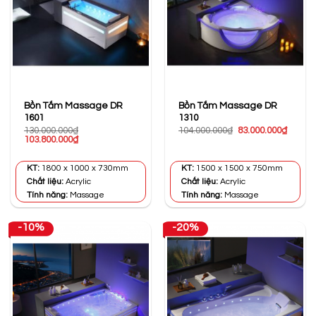
Bồn Tắm Massage DR
Bồn Tắm Massage DR
1601
1310
Giá
Giá
130.000.000
₫
104.000.000
₫
83.000.000
₫
Giá
Giá
gốc
hiện
103.800.000
₫
gốc
hiện
là:
tại
là:
tại
104.000.000₫.
là:
130.000.000₫.
là:
83.000
KT:
1800 x 1000 x 730mm
KT:
1500 x 1500 x 750mm
103.800.000₫.
Chất liệu:
Acrylic
Chất liệu:
Acrylic
Tính năng:
Massage
Tính năng:
Massage
-10%
-20%