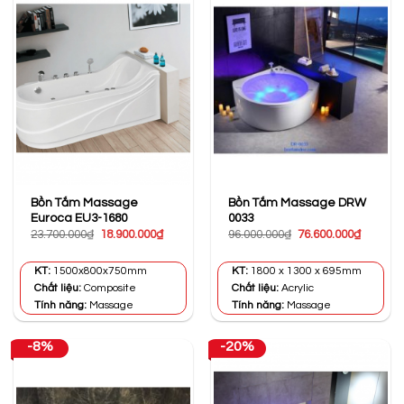
Bồn Tắm Massage
Bồn Tắm Massage DRW
Euroca EU3-1680
0033
Giá
Giá
Giá
Giá
23.700.000
₫
18.900.000
₫
96.000.000
₫
76.600.000
₫
gốc
hiện
gốc
hiện
là:
tại
là:
tại
23.700.000₫.
là:
96.000.000₫.
là:
KT:
1500x800x750mm
KT:
1800 x 1300 x 695mm
18.900.000₫.
76.600.0
Chất liệu:
Composite
Chất liệu:
Acrylic
Tính năng:
Massage
Tính năng:
Massage
-8%
-20%