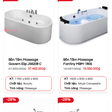
Bồn Tắm Massage
Bồn Tắm Massage
Govern Elip JS6208 C
Fantiny MBM-180S
Giá
Giá
Giá
Giá
61.650.000
₫
37.492.000
₫
19.047.000
₫
16.580.000
₫
gốc
hiện
gốc
hiện
là:
tại
là:
tại
61.650.000₫.
là:
19.047.000₫.
là:
KT:
1700 x 800 x 600
KT
: 1800 x 850 x 600
37.492.000₫.
16.580.0
Chất liệu:
Acrylic
Chất liệu
: Nhựa Composite
Tính năng:
Massage
Tính năng
: Massage
-28%
-28%