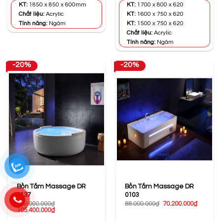
57.000.000₫.
là:
52.000.000₫.
là:
KT:
1850 x 850 x 600mm
KT:
1700 x 800 x 620
45.400.000₫.
41.400.0
Chất liệu:
Acrylic
KT:
1600 x 750 x 620
Tính năng:
Ngâm
KT:
1500 x 750 x 620
Chất liệu:
Acrylic
Tính năng:
Ngâm
-20%
-20%
Bồn Tắm Massage DR
Bồn Tắm Massage DR
0137
0103
Giá
Giá
132.000.000
₫
88.000.000
₫
70.200.000
₫
Giá
Giá
gốc
hiện
105.400.000
₫
gốc
hiện
là:
tại