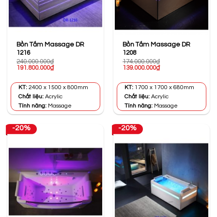
Bồn Tắm Massage DR
Bồn Tắm Massage DR
1216
1208
240.000.000
₫
174.000.000
₫
Giá
Giá
Giá
Giá
191.800.000
₫
139.000.000
₫
gốc
hiện
gốc
hiện
là:
tại
là:
tại
240.000.000₫.
là:
174.000.000₫.
là:
KT:
2400 x 1500 x 800mm
KT:
1700 x 1700 x 680mm
191.800.000₫.
139.000.000₫.
Chất liệu:
Acrylic
Chất liệu:
Acrylic
Tính năng:
Massage
Tính năng:
Massage
-20%
-20%