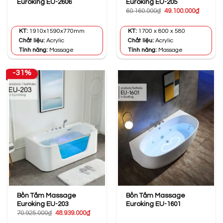
Euroking EU-2606
Euroking EU-205
Giá
Giá
60.160.000
₫
49.100.000
₫
gốc
hiện
là:
tại
60.160.000₫.
là:
KT:
1910x1590x770mm
KT:
1700 x 800 x 580
49.100.0
Chất liệu:
Acrylic
Chất liệu:
Acrylic
Tính năng:
Massage
Tính năng:
Massage
-31%
Bồn Tắm Massage
Bồn Tắm Massage
Euroking EU-203
Euroking EU-1601
Giá
Giá
70.925.000
₫
48.939.000
₫
gốc
hiện