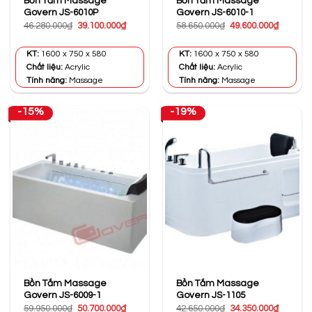
Bồn Tắm Massage
Bồn Tắm Massage
Govern JS-6010P
Govern JS-6010-1
Giá
Giá
Giá
Giá
46.280.000
₫
39.100.000
₫
58.650.000
₫
49.600.000
₫
gốc
hiện
gốc
hiện
là:
tại
là:
tại
46.280.000₫.
là:
58.650.000₫.
là:
KT:
1600 x 750 x 580
KT:
1600 x 750 x 580
39.100.000₫.
49.600.0
Chất liệu:
Acrylic
Chất liệu:
Acrylic
Tính năng:
Massage
Tính năng:
Massage
-15%
-19%
Bồn Tắm Massage
Bồn Tắm Massage
Govern JS-6009-1
Govern JS-1105
Giá
Giá
Giá
Giá
59.950.000
₫
50.700.000
₫
42.650.000
₫
34.350.000
₫