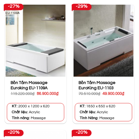
-27%
-29%
Bồn Tắm Massage
Bồn Tắm Massage
Euroking EU-1109A
EuroKing EU-1103
Giá
Giá
Giá
Giá
119.220.000
₫
86.900.000
₫
70.510.000
₫
49.900.000
₫
gốc
hiện
gốc
hiện
là:
tại
là:
tại
119.220.000₫.
là:
70.510.000₫.
là:
KT:
2000 x 1200 x 620
KT:
1850 x 850 x 620
86.900.000₫.
49.900.0
Chất liệu:
Acrylic
Chất liệu:
Acrylic
Tính năng:
Massage
Tính Năng:
Massage
-20%
-20%