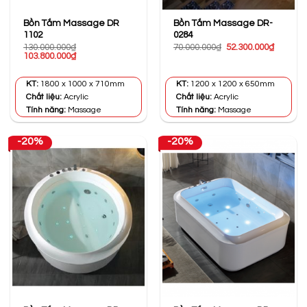
Bồn Tắm Massage DR
Bồn Tắm Massage DR-
1102
0284
Giá
Giá
130.000.000
₫
70.000.000
₫
52.300.000
₫
Giá
Giá
gốc
hiện
103.800.000
₫
gốc
hiện
là:
tại
là:
tại
70.000.000₫.
là:
130.000.000₫.
là:
52.300.0
KT:
1800 x 1000 x 710mm
KT:
1200 x 1200 x 650mm
103.800.000₫.
Chất liệu:
Acrylic
Chất liệu:
Acrylic
Tính năng:
Massage
Tính năng:
Massage
-20%
-20%