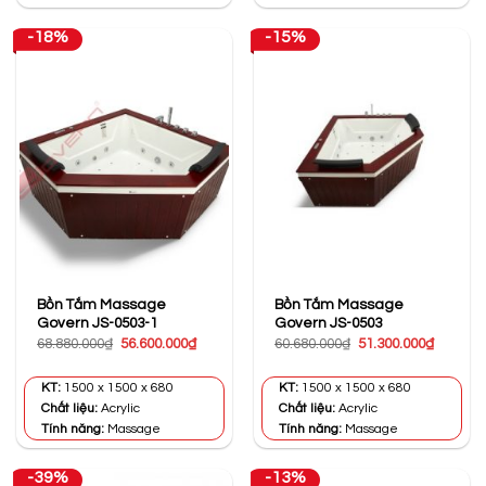
-18%
-15%
Bồn Tắm Massage
Bồn Tắm Massage
Govern JS-0503-1
Govern JS-0503
Giá
Giá
Giá
Giá
68.880.000
₫
56.600.000
₫
60.680.000
₫
51.300.000
₫
gốc
hiện
gốc
hiện
là:
tại
là:
tại
68.880.000₫.
là:
60.680.000₫.
là:
KT:
1500 x 1500 x 680
KT:
1500 x 1500 x 680
56.600.000₫.
51.300.0
Chất liệu:
Acrylic
Chất liệu:
Acrylic
Tính năng:
Massage
Tính năng:
Massage
-39%
-13%