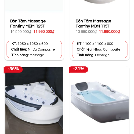
Bồn Tắm Massage
Bồn Tắm Massage
Fantiny MBM-125T
Fantiny MBM 115T
Giá
Giá
Giá
Giá
14.990.000
₫
11.990.000
₫
13.880.000
₫
11.990.000
₫
gốc
hiện
gốc
hiện
là:
tại
là:
tại
14.990.000₫.
là:
13.880.000₫.
là:
KT:
1250 x 1250 x 600
KT
: 1100 x 1100 x 600
11.990.000₫.
11.990.0
Chất liệu:
Nhựa Composite
Chất liệu
: Nhựa Composite
Tính năng:
Massage
Tính năng
: Massage
-36%
-31%