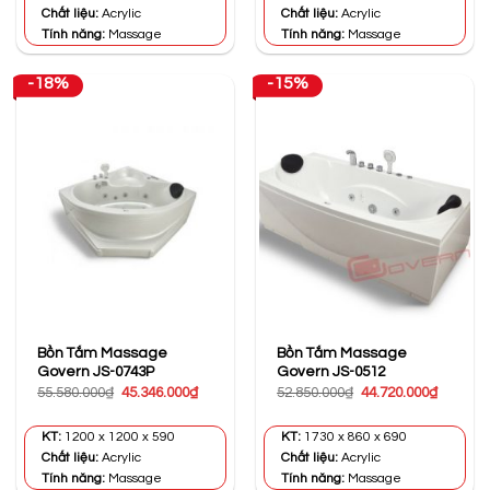
44.400.000₫.
32.452.0
Chất liệu:
Acrylic
Chất liệu:
Acrylic
Tính năng:
Massage
Tính năng:
Massage
-18%
-15%
Bồn Tắm Massage
Bồn Tắm Massage
Govern JS-0743P
Govern JS-0512
Giá
Giá
Giá
Giá
55.580.000
₫
45.346.000
₫
52.850.000
₫
44.720.000
₫
gốc
hiện
gốc
hiện
là:
tại
là:
tại
55.580.000₫.
là:
52.850.000₫.
là:
KT:
1200 x 1200 x 590
KT:
1730 x 860 x 690
45.346.000₫.
44.720.0
Chất liệu:
Acrylic
Chất liệu:
Acrylic
Tính năng:
Massage
Tính năng:
Massage