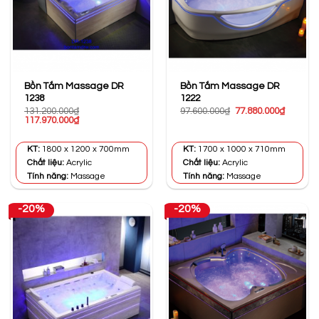
Bồn Tắm Massage DR
Bồn Tắm Massage DR
1238
1222
Giá
Giá
131.200.000
₫
97.600.000
₫
77.880.000
₫
Giá
Giá
gốc
hiện
117.970.000
₫
gốc
hiện
là:
tại
là:
tại
97.600.000₫.
là:
131.200.000₫.
là:
77.880.0
KT:
1800 x 1200 x 700mm
KT:
1700 x 1000 x 710mm
117.970.000₫.
Chất liệu:
Acrylic
Chất liệu:
Acrylic
Tính năng:
Massage
Tính năng:
Massage
-20%
-20%