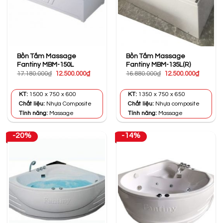
Bồn Tắm Massage
Bồn Tắm Massage
Fantiny MBM-150L
Fantiny MBM-135L(R)
Giá
Giá
Giá
Giá
17.180.000
₫
12.500.000
₫
16.880.000
₫
12.500.000
₫
gốc
hiện
gốc
hiện
là:
tại
là:
tại
17.180.000₫.
là:
16.880.000₫.
là:
KT:
1500 x 750 x 600
KT:
1350 x 750 x 650
12.500.000₫.
12.500.0
Chất liệu:
Nhựa Composite
Chất liệu:
Nhựa composite
Tính năng:
Massage
Tính năng:
Massage
-20%
-14%