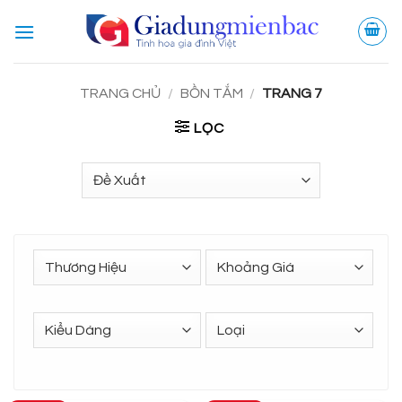
Bỏ
qua
nội
dung
TRANG CHỦ
/
BỒN TẮM
/
TRANG 7
LỌC