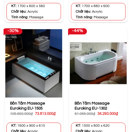
là:
tại
70.925.000₫.
là:
KT:
1700 x 800 x 580
KT:
1700 x 880 x 600
48.939.000₫.
Chất liệu:
Acrylic
Chất liệu:
Acrylic
Tính năng:
Massage
Tính năng:
Massage
-30%
-44%
Bồn Tắm Massage
Bồn Tắm Massage
Euroking EU-1505
Euroking EU-1302
Giá
Giá
Giá
Giá
105.650.000
₫
73.813.000
₫
61.065.000
₫
34.293.000
₫
gốc
hiện
gốc
hiện
là:
tại
là:
tại
105.650.000₫.
là:
61.065.000₫.
là:
KT:
1800 x 900 x 610
KT:
1500 x 800 x 620
73.813.000₫.
34.293.0
Chất liệu:
Acrylic
Chất liệu:
Acrylic