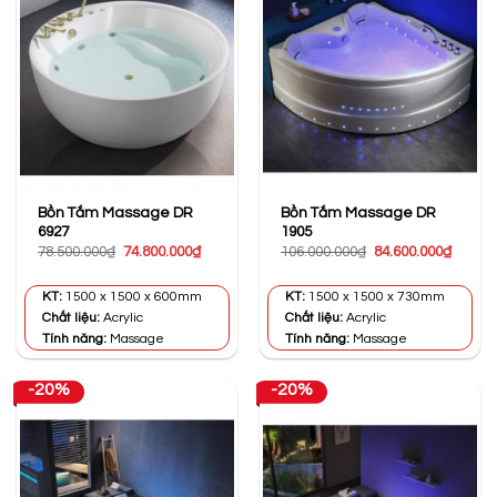
Bồn Tắm Massage DR
Bồn Tắm Massage DR
6927
1905
Giá
Giá
Giá
Giá
78.500.000
₫
74.800.000
₫
106.000.000
₫
84.600.000
₫
gốc
hiện
gốc
hiện
là:
tại
là:
tại
78.500.000₫.
là:
106.000.000₫.
là:
KT:
1500 x 1500 x 600mm
KT:
1500 x 1500 x 730mm
74.800.000₫.
84.600
Chất liệu:
Acrylic
Chất liệu:
Acrylic
Tính năng:
Massage
Tính năng:
Massage
-20%
-20%