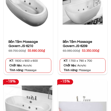
Bồn Tắm Massage
Bồn Tắm Massage
Govern JS-6210
Govern JS-6209
Giá
Giá
Giá
Giá
68.790.000
₫
55.690.000
₫
65.980.000
₫
53.350.000
₫
gốc
hiện
gốc
hiện
là:
tại
là:
tại
68.790.000₫.
là:
65.980.000₫.
là:
KT:
1800 x 900 x 600
KT:
1700 x 790 x 700
55.690.000₫.
53.350.0
Chất liệu:
Acrylic
Chất liệu:
Acrylic
Tính năng:
Massage
Tính năng:
Massage
-19%
-15%