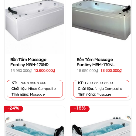
Bồn Tắm Massage
Bồn Tắm Massage
Fantiny MBM-170NR
Fantiny MBM-170NL
Giá
Giá
Giá
Giá
18.980.000
₫
13.600.000
₫
18.980.000
₫
13.600.000
₫
gốc
hiện
gốc
hiện
là:
tại
là:
tại
18.980.000₫.
là:
18.980.000₫.
là:
KT:
1700 x 850 x 600
KT:
1700 x 800 x 600
13.600.000₫.
13.600.0
Chất liệu:
Nhựa Composite
Chất liệu:
Nhựa Composite
Tính năng:
Massage
Tính năng:
Massage
-24%
-18%