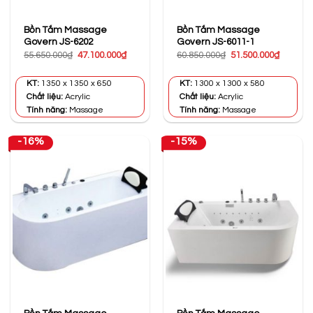
Bồn Tắm Massage
Bồn Tắm Massage
Govern JS-6202
Govern JS-6011-1
Giá
Giá
Giá
Giá
55.650.000
₫
47.100.000
₫
60.850.000
₫
51.500.000
₫
gốc
hiện
gốc
hiện
là:
tại
là:
tại
55.650.000₫.
là:
60.850.000₫.
là:
KT:
1350 x 1350 x 650
KT:
1300 x 1300 x 580
47.100.000₫.
51.500.0
Chất liệu:
Acrylic
Chất liệu:
Acrylic
Tính năng:
Massage
Tính năng:
Massage
-16%
-15%