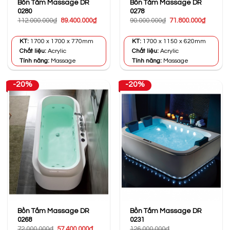
Bồn Tắm Massage DR
Bồn Tắm Massage DR
0280
0278
Giá
Giá
Giá
Giá
112.000.000
₫
89.400.000
₫
90.000.000
₫
71.800.000
₫
gốc
hiện
gốc
hiện
là:
tại
là:
tại
112.000.000₫.
là:
90.000.000₫.
là:
KT:
1700 x 1700 x 770mm
KT:
1700 x 1150 x 620mm
89.400.000₫.
71.800.0
Chất liệu:
Acrylic
Chất liệu:
Acrylic
Tính năng:
Massage
Tính năng:
Massage
-20%
-20%
Bồn Tắm Massage DR
Bồn Tắm Massage DR
0268
0231
Giá
Giá
72.000.000
₫
57.400.000
₫
126.000.000
₫