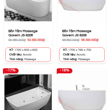
Bồn Tắm Massage
Bồn Tắm Massage
Govern JS-6208
Govern JS-6206
Giá
Giá
Giá
Giá
65.980.000
₫
53.350.000
₫
68.860.000
₫
58.300.000
₫
gốc
hiện
gốc
hiện
là:
tại
là:
tại
65.980.000₫.
là:
68.860.000₫.
là:
KT:
1700 x 800 x 600
KT:
1700 x 790 x 700
53.350.000₫.
58.300.0
Chất liệu:
Acrylic
Chất liệu:
Acrylic
Tính năng:
Massage
Tính năng:
Massage
-17%
-18%