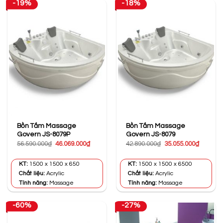
-19%
-18%
Bồn Tắm Massage
Bồn Tắm Massage
Govern JS-8079P
Govern JS-8079
Giá
Giá
Giá
Giá
56.590.000
₫
46.069.000
₫
42.890.000
₫
35.055.000
₫
gốc
hiện
gốc
hiện
là:
tại
là:
tại
56.590.000₫.
là:
42.890.000₫.
là:
KT:
1500 x 1500 x 650
KT:
1500 x 1500 x 6500
46.069.000₫.
35.055.0
Chất liệu:
Acrylic
Chất liệu:
Acrylic
Tính năng:
Massage
Tính năng:
Massage
-60%
-27%