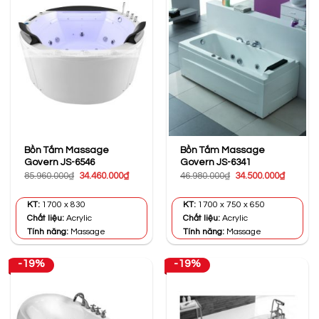
Bồn Tắm Massage
Bồn Tắm Massage
Govern JS-6546
Govern JS-6341
Giá
Giá
Giá
Giá
85.960.000
₫
34.460.000
₫
46.980.000
₫
34.500.000
₫
gốc
hiện
gốc
hiện
là:
tại
là:
tại
85.960.000₫.
là:
46.980.000₫.
là:
KT:
1700 x 830
KT:
1700 x 750 x 650
34.460.000₫.
34.500.0
Chất liệu:
Acrylic
Chất liệu:
Acrylic
Tính năng:
Massage
Tính năng:
Massage
-19%
-19%