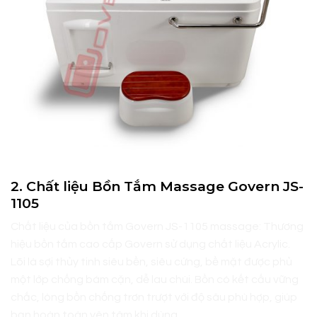
2. Chất liệu Bồn Tắm Massage Govern JS-
1105
Chất liệu của bồn tắm Govern JS-1105 massage: Thương
hiệu bồn tắm cao cấp Govern sử dụng chất liệu Acrylic.
Lõi là sợi thủy tinh siêu bền, siêu cứng, bề mặt được phủ
một lớp chống bám cặn, dễ lau chùi. Bồn có kết cấu vững
chắc, lòng bồn chống trơn trượt với độ sâu phù hợp, giúp
bạn hoàn toàn yên tâm khi dùng.