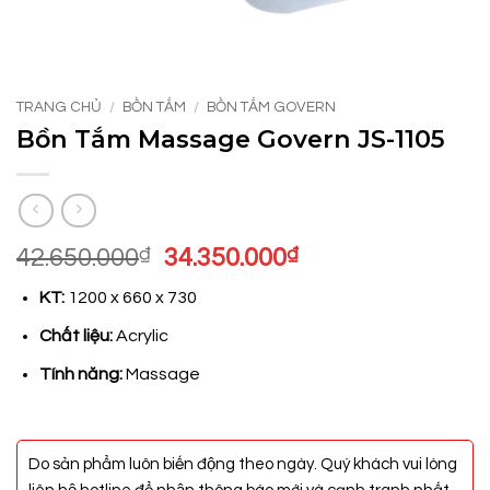
TRANG CHỦ
/
BỒN TẮM
/
BỒN TẮM GOVERN
Bồn Tắm Massage Govern JS-1105
Giá
Giá
42.650.000
₫
34.350.000
₫
gốc
hiện
KT:
1200 x 660 x 730
là:
tại
42.650.000₫.
là:
Chất liệu:
Acrylic
34.350.000₫.
Tính năng:
Massage
Do sản phẩm luôn biến động theo ngày. Quý khách vui lòng