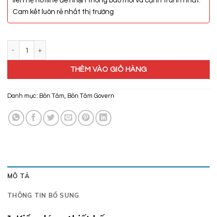
liên hệ hotline để nhận thông báo mới và cạnh tranh nhất.
Cam kết luôn rẻ nhất thị trường
Bồn Tắm Massage Govern JS-1105 số lượng
THÊM VÀO GIỎ HÀNG
Danh mục:
Bồn Tắm
,
Bồn Tắm Govern
MÔ TẢ
THÔNG TIN BỔ SUNG