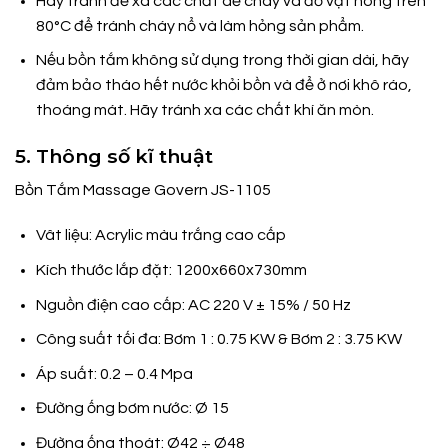
Hãy tránh để xa các chất dễ cháy và đồ vật nóng trên
80°C để tránh cháy nổ và làm hỏng sản phẩm.
Nếu bồn tắm không sử dụng trong thời gian dài, hãy
đảm bảo tháo hết nước khỏi bồn và để ở nơi khô ráo,
thoáng mát. Hãy tránh xa các chất khí ăn mòn.
5. Thông số kĩ thuật
Bồn Tắm Massage Govern JS-1105
Vât liệu: Acrylic màu trắng cao cấp
Kích thước lắp đặt: 1200x660x730mm
Nguồn điện cao cấp: AC 220 V ± 15% / 50 Hz
Công suất tối đa: Bơm 1 : 0.75 KW & Bơm 2 : 3.75 KW
Áp suất: 0.2 – 0.4 Mpa
Đường ống bơm nước: Ø 15
Đường ống thoát: Ø42 ÷ Ø48