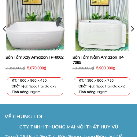
Bồn Tắm Nằm Amazon TP-
Bồn Tắm Xây Amazon TP-6062
7065
Giá
Giá
Giá
Giá
7.050.000
₫
5.070.000
₫
10.950.000
₫
5.900.000
₫
gốc
hiện
gốc
hiện
là:
tại
là:
tại
7.050.000₫.
là:
10.950.000₫.
là:
KT:
1800 x 960 x 450
KT:
1380 x 800 x 750
0₫.
5.070.000₫.
5.900.000₫.
Chất liệu:
Ngọc trai Galaxy
Chất liệu:
Ngọc trai (Galaxy)
Tính năng:
Ngâm
Tính năng:
Ngâm
VỀ CHÚNG TÔI
CTY TNHH THƯƠNG MẠI NỘI THẤT HUY VŨ
Trụ sở: 254 Ngô Gia Tự - Đức Giang- Long Biên - Hà Nội