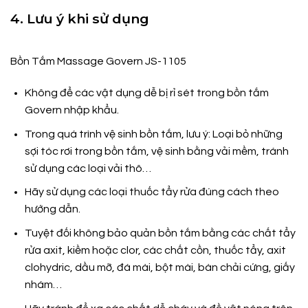
4. Lưu ý khi sử dụng
Bồn Tắm Massage Govern JS-1105
Không để các vật dụng dễ bị rỉ sét trong bồn tắm
Govern nhập khẩu.
Trong quá trình vệ sinh bồn tắm, lưu ý: Loại bỏ những
sợi tóc rơi trong bồn tắm, vệ sinh bằng vải mềm, tránh
sử dụng các loại vải thô…
Hãy sử dụng các loại thuốc tẩy rửa đúng cách theo
hướng dẫn.
Tuyệt đối không bảo quản bồn tắm bằng các chất tẩy
rửa axit, kiềm hoặc clor, các chất cồn, thuốc tẩy, axit
clohydric, dầu mỡ, đá mài, bột mài, bàn chải cứng, giấy
nhám…