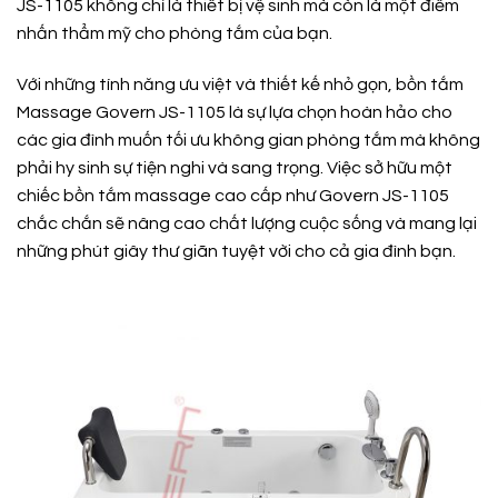
JS-1105 không chỉ là thiết bị vệ sinh mà còn là một điểm
nhấn thẩm mỹ cho phòng tắm của bạn.
Với những tính năng ưu việt và thiết kế nhỏ gọn, bồn tắm
Massage Govern JS-1105 là sự lựa chọn hoàn hảo cho
các gia đình muốn tối ưu không gian phòng tắm mà không
phải hy sinh sự tiện nghi và sang trọng. Việc sở hữu một
chiếc bồn tắm massage cao cấp như Govern JS-1105
chắc chắn sẽ nâng cao chất lượng cuộc sống và mang lại
những phút giây thư giãn tuyệt vời cho cả gia đình bạn.