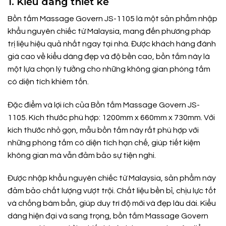
1. Kiểu dáng thiết kế
Bồn tắm Massage Govern JS-1105 là một sản phẩm nhập
khẩu nguyên chiếc từ Malaysia, mang đến phương pháp
trị liệu hiệu quả nhất ngay tại nhà. Được khách hàng đánh
giá cao về kiểu dáng đẹp và độ bền cao, bồn tắm này là
một lựa chọn lý tưởng cho những không gian phòng tắm
có diện tích khiêm tốn.
Đặc điểm và lợi ích của Bồn tắm Massage Govern JS-
1105. Kích thước phù hợp: 1200mm x 660mm x 730mm. Với
kích thước nhỏ gọn, mẫu bồn tắm này rất phù hợp với
những phòng tắm có diện tích hạn chế, giúp tiết kiệm
không gian mà vẫn đảm bảo sự tiện nghi.
Được nhập khẩu nguyên chiếc từ Malaysia, sản phẩm này
đảm bảo chất lượng vượt trội. Chất liệu bền bỉ, chịu lực tốt
và chống bám bẩn, giúp duy trì độ mới và đẹp lâu dài. Kiểu
dáng hiện đại và sang trọng, bồn tắm Massage Govern