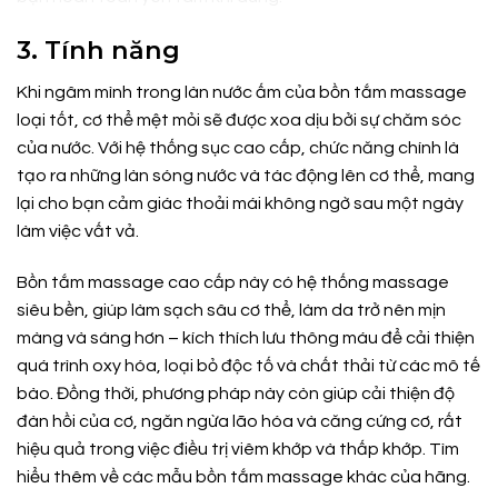
3. Tính năng
Khi ngâm mình trong làn nước ấm của bồn tắm massage
loại tốt, cơ thể mệt mỏi sẽ được xoa dịu bởi sự chăm sóc
của nước. Với hệ thống sục cao cấp, chức năng chính là
tạo ra những làn sóng nước và tác động lên cơ thể, mang
lại cho bạn cảm giác thoải mái không ngờ sau một ngày
làm việc vất vả.
Bồn tắm massage cao cấp này có hệ thống massage
siêu bền, giúp làm sạch sâu cơ thể, làm da trở nên mịn
màng và sáng hơn – kích thích lưu thông máu để cải thiện
quá trình oxy hóa, loại bỏ độc tố và chất thải từ các mô tế
bào. Đồng thời, phương pháp này còn giúp cải thiện độ
đàn hồi của cơ, ngăn ngừa lão hóa và căng cứng cơ, rất
hiệu quả trong việc điều trị viêm khớp và thấp khớp. Tìm
hiểu thêm về các mẫu bồn tắm massage khác của hãng.