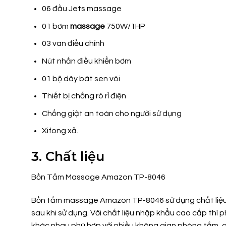
06 đầu Jets massage
01 bơm
massage
750W/1HP
03 van điều chỉnh
Nút nhấn điều khiển bơm
01 bộ dây bát sen vòi
Thiết bị chống rò rỉ điện
Chống giật an toàn cho người sử dụng
Xifong xả.
3. Chất liệu
Bồn Tắm Massage Amazon TP-8046
Bồn tắm massage Amazon TP-8046 sử dụng chất liệu c
sau khi sử dụng. Với chất liệu nhập khẩu cao cấp thì
khác nhau phù hợp với nhiều không gian phòng tắm,