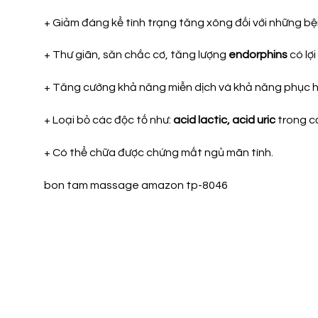
+ Giảm đáng kể tình trạng tăng xông đối với những b
+ Thư giãn, săn chắc cơ, tăng lượng
endorphins
có lợi
+ Tăng cường khả năng miễn dịch và khả năng phục hồ
+ Loại bỏ các độc tố như:
acid lactic, acid uric
trong cơ
+ Có thể chữa được chứng mất ngủ mãn tính.
bon tam massage amazon tp-8046