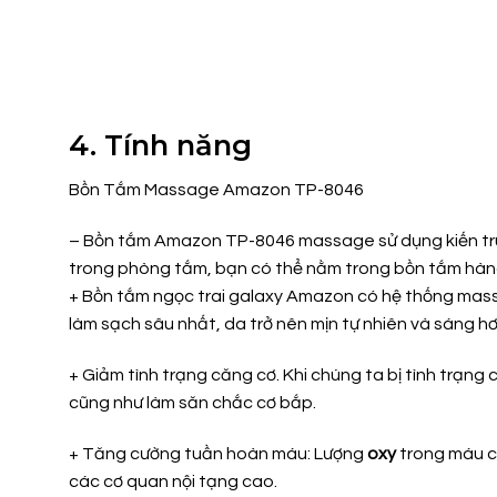
4. Tính năng
Bồn Tắm Massage Amazon TP-8046
– Bồn tắm Amazon TP-8046 massage sử dụng kiến trúc
trong phòng tắm, bạn có thể nằm trong bồn tắm hàng
+ Bồn tắm ngọc trai galaxy Amazon có hệ thống massag
làm sạch sâu nhất, da trở nên mịn tự nhiên và sáng hơ
+ Giảm tình trạng căng cơ. Khi chúng ta bị tình trạn
cũng như làm săn chắc cơ bắp.
+ Tăng cường tuần hoàn máu: Lượng
oxy
trong máu có
các cơ quan nội tạng cao.