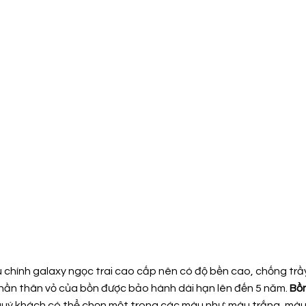
hính galaxy ngọc trai cao cấp nên có độ bền cao, chống trầy 
 phần thân vỏ của bồn được bảo hành dài hạn lên đến 5 năm.
Bồ
 quý khách có thể chọn một trong các màu như: màu trắng, m