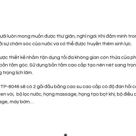
ười luôn mong muốn được thư giãn, nghỉ ngơi. Khi đắm mình t
bởi sự chăm sóc của nước và cơ thể được truyền thêm sinh lực.
ợc thiết kế nhằm tận dụng tối đa không gian còn thừa của p
ới bồn tắm góc. Sử dụng bồn tắm cao cấp tạo nên nét sang trọ
trọng lịch lãm.
p TP-8046 sẽ có 2 gối đầu bằng cao su cao cấp có độ đàn hồi
en vòi, bộ lọc nước, họng massage, họng tạo bọt khí, bộ điều c
ssage, máy bơm…