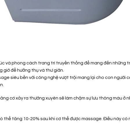
 và phong cách trang trí truyền thống để mang đến những trả
 giờ để hưởng thụ và thư giãn.
e siêu bền với công nghệ vượt trội mang lại cho con người cả
n.
g căng cơ xảy ra thường xuyên sẽ làm chậm sự lưu thông máu ở
 thể tăng 10-20% sau khi cơ thể được massage. Điều này có n