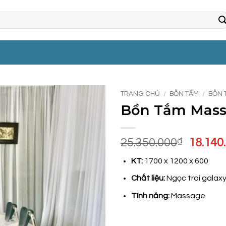
TRANG CHỦ
/
BỒN TẮM
/
BỒN 
Bồn Tắm Mass
Giá
25.350.000
₫
18.140
gốc
KT:
1700 x 1200 x 600
là:
25.350
Chất liệu:
Ngọc trai galaxy
Tính năng:
Massage