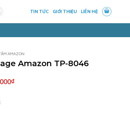
TIN TỨC
GIỚI THIỆU
LIÊN HỆ
TẮM AMAZON
age Amazon TP-8046
Giá
.000
₫
hiện
tại
.000₫.
là:
.
18.140.000₫.