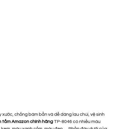
xước, chống bám bẩn và dễ dàng lau chùi, vệ sinh
n tắm Amazon chính hãng
TP-8046 có nhiều màu
àu kem, màu xanh cốm, màu đen,… Phần đáy dưới của