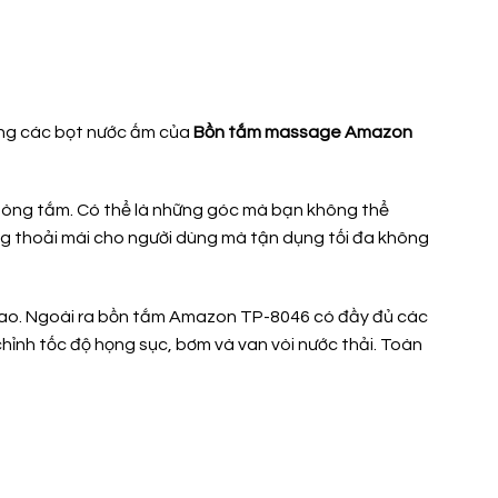
rong các bọt nước ấm của
Bồn tắm massage Amazon
hòng tắm. Có thể là những góc mà bạn không thể
ng thoải mái cho người dùng mà tận dụng tối đa không
 cao. Ngoài ra bồn tắm Amazon TP-8046 có đầy đủ các
hỉnh tốc độ họng sục, bơm và van vòi nước thải. Toàn