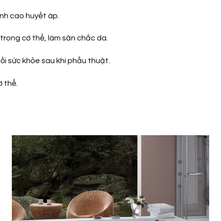
ệnh cao huyết áp.
 trong cơ thể, làm săn chắc da.
i sức khỏe sau khi phẫu thuật.
 thể.