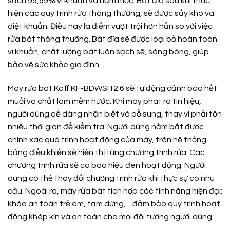
sạch 99,99% vi khuẩn và nấm mốc. Bát đĩa sau khi thực
hiện các quy trình rửa thông thường, sẽ được sấy khô và
diệt khuẩn. Điều này là điểm vượt trội hơn hẳn so với việc
rửa bát thông thường. Bát đĩa sẽ được loại bỏ hoàn toàn
vi khuẩn, chất lượng bát luôn sạch sẽ, sáng bóng, giúp
bảo vệ sức khỏe gia đình.
Máy rửa bát Kaff KF-BDWSI12.6 sẽ tự động cảnh báo hết
muối và chất làm mềm nước. Khi máy phát ra tín hiệu,
người dùng dễ dàng nhận biết và bổ sung, thay vì phải tốn
nhiều thời gian để kiểm tra. Người dùng nắm bắt được
chính xác quá trình hoạt động của máy, trên hệ thống
bảng điều khiển sẽ hiển thị từng chương trình rửa. Các
chương trình rửa sẽ có báo hiệu đèn hoạt động. Người
dùng có thể thay đổi chương trình rửa khi thực sự có nhu
cầu. Ngoài ra, máy rửa bát tích hợp các tính năng hiện đại:
khóa an toàn trẻ em, tạm dừng,…đảm bảo quy trình hoạt
động khép kín và an toàn cho mọi đối tượng người dùng.