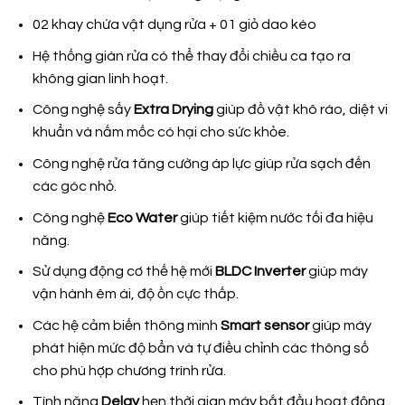
02 khay chứa vật dụng rửa + 01 giỏ dao kéo
Hệ thống giàn rửa có thể thay đổi chiều ca tạo ra
không gian linh hoạt.
Công nghệ sấy
Extra Drying
giúp đồ vật khô ráo, diệt vi
khuẩn và nấm mốc có hại cho sức khỏe.
Công nghệ rửa tăng cường áp lực giúp rửa sạch đến
các góc nhỏ.
Công nghệ
Eco Water
giúp tiết kiệm nước tối đa hiệu
năng.
Sử dụng động cơ thế hệ mới
BLDC Inverter
giúp máy
vận hành êm ái, độ ồn cực thấp.
Các hệ cảm biến thông minh
Smart sensor
giúp máy
phát hiện mức độ bẩn và tự điều chỉnh các thông số
cho phù hợp chương trình rửa.
Tính năng
Delay
hẹn thời gian máy bắt đầu hoạt động