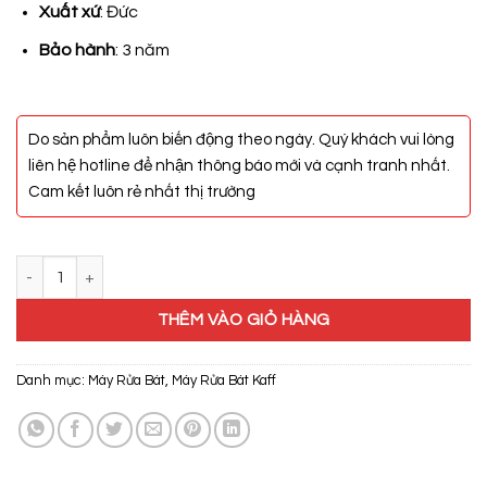
17.800.000₫.
Xuất xứ
: Đức
Bảo hành
: 3 năm
Do sản phẩm luôn biến động theo ngày. Quý khách vui lòng
liên hệ hotline để nhận thông báo mới và cạnh tranh nhất.
Cam kết luôn rẻ nhất thị trường
Máy Rửa Bát Kaff KF-BDWSI12.6 số lượng
THÊM VÀO GIỎ HÀNG
Danh mục:
Máy Rửa Bát
,
Máy Rửa Bát Kaff