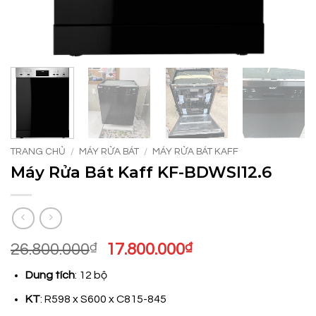
TRANG CHỦ
/
MÁY RỬA BÁT
/
MÁY RỬA BÁT KAFF
Máy Rửa Bát Kaff KF-BDWSI12.6
Giá
Giá
26.800.000
₫
17.800.000
₫
gốc
hiện
Dung tích
: 12 bộ
là:
tại
26.800.000₫.
là:
KT
: R598 x S600 x C815-845