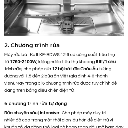
2. Chương trình rửa
Máy rửa bát Kaff KF-BDWSI12.6 có công suất tiêu thụ
từ
1760-2100W
, lượng nước tiêu thụ khoảng
9 lít/1 chu
trình rửa
, cho phép rửa
12 bộ bát đĩa Châu Âu
tương
đương với 1,5 đến 2 bữa ăn Việt (gia đình 4-6 thành
viên). Máy trang bị 6 chương trình rửa được tùy chỉnh dễ
dàng trên bảng điều khiển điện tử.
6 chương trình rửa tự động
Rửa chuyên sâu | Intensive:
Cho phép máy duy trì
nhiệt độ cao trong một thời gian lâu hơn để diệt trừ vi
khuẩn tối đa đồng thời loại bỏ hoàn toàn dầu mỡ bám dày