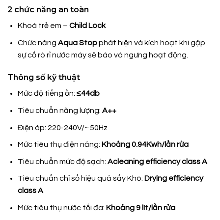
2 chức năng an toàn
Khoá trẻ em –
Child Lock
Chức năng
Aqua Stop
phát hiện và kích hoạt khi gặp
sự cố rò rỉ nước máy sẽ báo và ngưng hoạt động.
Thông số kỹ thuật
Mức độ tiếng ồn:
≤44db
Tiêu chuẩn năng lượng:
A++
Điện áp: 220-240V/~ 50Hz
Mức tiêu thụ điện năng:
Khoảng 0.94Kwh/lần rửa
Tiêu chuẩn mức độ sạch:
Acleaning efficiency class A
Tiêu chuẩn chỉ số hiệu quả sấy Khô:
Drying efficiency
class A
Mức tiêu thụ nước tối đa:
Khoảng 9 lít/lần rửa