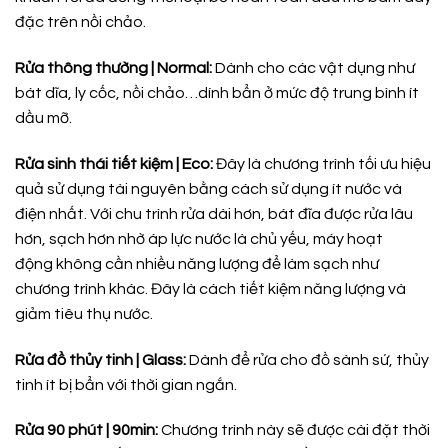
đặc trên nồi chảo.
Rửa thông thường | Normal:
Dành cho các vật dụng như
bát dĩa, ly cốc, nồi chảo…dính bẩn ở mức độ trung bình ít
dầu mỡ.
Rửa sinh thái tiết kiệm | Eco:
Đây là chương trình tối ưu hiệu
quả sử dụng tài nguyên bằng cách sử dụng ít nước và
điện nhất. Với chu trình rửa dài hơn, bát đĩa được rửa lâu
hơn, sạch hơn nhờ áp lực nước là chủ yếu, máy hoạt
động không cần nhiều năng lượng để làm sạch như
chương trình khác. Đây là cách tiết kiệm năng lượng và
giảm tiêu thụ nước.
Rửa đồ thủy tinh | Glass:
Dành để rửa cho đồ sành sứ, thủy
tinh ít bị bẩn với thời gian ngắn.
Rửa 90 phút | 90min:
Chương trình này sẽ được cài đặt thời