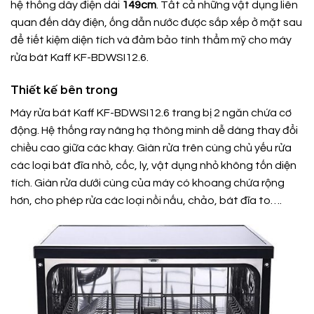
hệ thống dây điện dài
149cm
. Tất cả những vật dụng liên
quan đến dây điện, ống dẫn nước được sắp xếp ở mặt sau
để tiết kiệm diện tích và đảm bảo tính thẩm mỹ cho máy
rửa bát Kaff KF-BDWSI12.6.
Thiết kế bên trong
Máy rửa bát Kaff KF-BDWSI12.6 trang bị 2 ngăn chứa cơ
động. Hệ thống ray nâng hạ thông minh dễ dàng thay đổi
chiều cao giữa các khay. Giàn rửa trên cùng chủ yếu rửa
các loại bát đĩa nhỏ, cốc, ly, vật dụng nhỏ không tốn diện
tích. Giàn rửa dưới cùng của máy có khoang chứa rộng
hơn, cho phép rửa các loại nồi nấu, chảo, bát đĩa to….