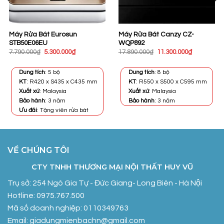
Máy Rửa Bát Eurosun
Máy Rửa Bát Canzy CZ-
STB50E06EU
WQP892
Giá
Giá
Giá
Giá
7.790.000
₫
5.300.000
₫
17.890.000
₫
11.300.000
₫
gốc
hiện
gốc
hiện
là:
tại
là:
tại
7.790.000₫.
là:
17.890.000₫.
là:
Dung tích
: 5 bộ
Dung tích
: 8 bộ
0₫.
5.300.000₫.
11.300.000
KT
: R420 x S435 x C435 mm
KT
: R550 x S500 x C595 mm
Xuất xứ
: Malaysia
Xuất xứ
: Malaysia
Bảo hành
: 3 năm
Bảo hành
: 3 năm
Ưu đãi
: Tặng viên rửa bát
VỀ CHÚNG TÔI
CTY TNHH THƯƠNG MẠI NỘI THẤT HUY VŨ
Trụ sở: 254 Ngô Gia Tự - Đức Giang- Long Biên - Hà Nội
Hotline: 0975.767.500
Mã số doanh nghiệp: 0110349763
Email: giadungmienbachn@gmail.com