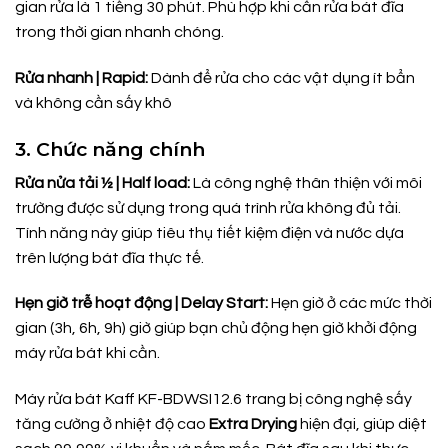
gian rửa là 1 tiếng 30 phút. Phù hợp khi cần rửa bát đĩa
trong thời gian nhanh chóng.
Rửa nhanh | Rapid:
Dành để rửa cho các vật dụng ít bẩn
và không cần sấy khô
3. Chức năng chính
Rửa nửa tải ½ | Half load:
Là công nghệ thân thiện với môi
trường được sử dụng trong quá trình rửa không đủ tải.
Tính năng này giúp tiêu thụ tiết kiệm điện và nước dựa
trên lượng bát đĩa thực tế.
Hẹn giờ trễ hoạt động | Delay Start:
Hẹn giờ ở các mức thời
gian (3h, 6h, 9h) giờ giúp bạn chủ động hẹn giờ khởi động
máy rửa bát khi cần.
Máy rửa bát Kaff KF-BDWSI12.6 trang bị công nghệ sấy
tăng cường ở nhiệt độ cao
Extra Drying
hiện đại, giúp diệt