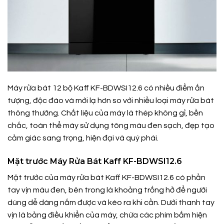
Máy rửa bát 12 bộ Kaff KF-BDWSI12.6 có nhiều điểm ấn
tượng, độc đáo và mới lạ hơn so với nhiều loại máy rửa bát
thông thường. Chất liệu của máy là thép không gỉ, bền
chắc, toàn thể máy sử dụng tông màu đen sạch, đẹp tạo
cảm giác sang trọng, hiện đại và quý phái.
Mặt trước Máy Rửa Bát Kaff KF-BDWSI12.6
Mặt trước của máy rửa bát Kaff KF-BDWSI12.6 có phần
tay vịn màu đen, bên trong là khoảng trống hở để người
dùng dễ dàng nắm được và kéo ra khi cần. Dưới thanh tay
vịn là bảng điều khiển của máy, chứa các phím bấm hiện