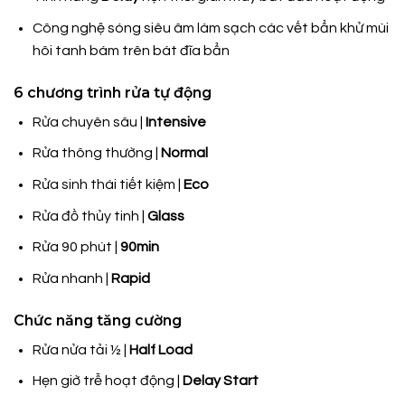
Công nghệ sóng siêu âm
làm sạch các vết bẩn khử mùi
hôi tanh bám trên bát đĩa bẩn
6 chương trình rửa tự động
Rửa chuyên sâu |
Intensive
Rửa thông thường |
Normal
Rửa sinh thái tiết kiệm |
Eco
Rửa đồ thủy tinh |
Glass
Rửa 90 phút |
90min
Rửa nhanh |
Rapid
Chức năng tăng cường
Rửa nửa tải ½ |
Half Load
Hẹn giờ trễ hoạt động |
Delay Start