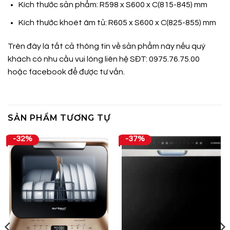
Kích thước sản phẩm: R598 x S600 x C(815-845) mm
Kích thước khoét âm tủ: R605 x S600 x C(825-855) mm
Trên đây là tất cả thông tin về sản phẩm này nếu quý
khách có nhu cầu vui lòng liên hệ SĐT: 0975.76.75.00
hoặc
facebook
để được tư vấn.
SẢN PHẨM TƯƠNG TỰ
-32%
-37%