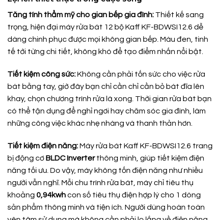
Tăng tính thẩm mỹ cho gian bếp gia đình:
Thiết kế sang
trọng, hiện đại máy rửa bát 12 bộ Kaff KF-BDWSI12.6 dễ
dàng chinh phục được mọi không gian bếp. Màu đen, tinh
tế tới từng chi tiết, không khó để tạo điểm nhấn nổi bật.
Tiết kiệm công sức:
Không cần phải tốn sức cho việc rửa
bát bằng tay, giờ đây bạn chỉ cần chỉ cần bỏ bát đĩa lên
khay, chọn chương trình rửa là xong. Thời gian rửa bát bạn
có thể tận dụng để nghỉ ngơi hay chăm sóc gia đình, làm
những công việc khác nhẹ nhàng và thanh thản hơn.
Tiết kiệm điện năng:
Máy rửa bát Kaff KF-BDWSI12.6 trang
bị động cơ
BLDC Inverter
thông minh, giúp tiết kiệm điện
năng tối ưu. Do vậy, máy không tốn điện năng như nhiều
người vẫn nghĩ. Mỗi chu trình rửa bát, máy chỉ tiêu thụ
khoảng
0,94kwh
con số tiêu thụ điện hợp lý cho 1 dòng
sản phẩm thông minh và tiện ích. Người dùng hoàn toàn
yên tâm sử dụng mà không cần phải lo lắng về điện năng