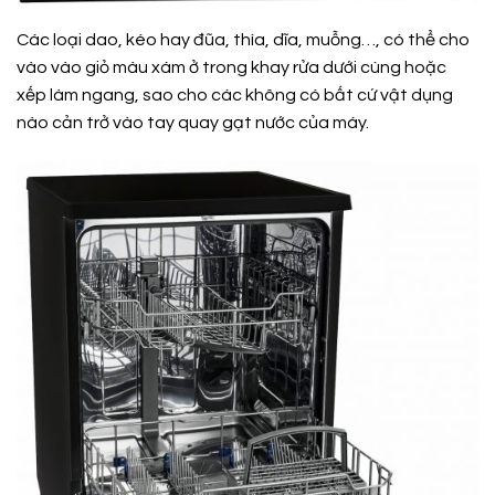
Các loại dao, kéo hay đũa, thìa, dĩa, muỗng…, có thể cho
vào vào giỏ màu xám ở trong khay rửa dưới cùng hoặc
xếp làm ngang, sao cho các không có bất cứ vật dụng
nào cản trở vào tay quay gạt nước của máy.