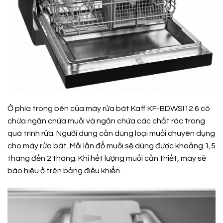
Ở phía trong bên của máy rửa bát Kaff KF-BDWSI12.6 có
chứa ngăn chứa muối và ngăn chứa các chất rác trong
quá trình rửa. Người dùng cần dùng loại muối chuyên dụng
cho máy rửa bát. Mỗi lần đổ muối sẽ dùng được khoảng 1,5
tháng đến 2 tháng. Khi hết lượng muối cần thiết, máy sẽ
báo hiệu ở trên bảng điều khiển.