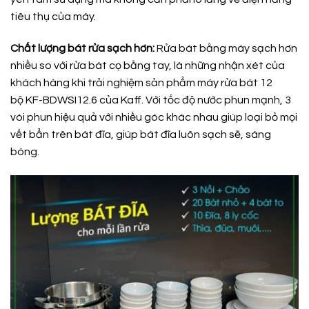
tiêu thụ của máy.
Chất lượng bát rửa sạch hơn:
Rửa bát bằng máy sạch hơn
nhiều so với rửa bát cọ bằng tay, là những nhận xét của
khách hàng khi trải nghiệm sản phẩm máy rửa bát 12
bộ KF-BDWSI12.6 của Kaff. Với tốc độ nước phun mạnh, 3
vòi phun hiệu quả với nhiều góc khác nhau giúp loại bỏ mọi
vết bẩn trên bát đĩa, giúp bát đĩa luôn sạch sẽ, sáng
bóng.