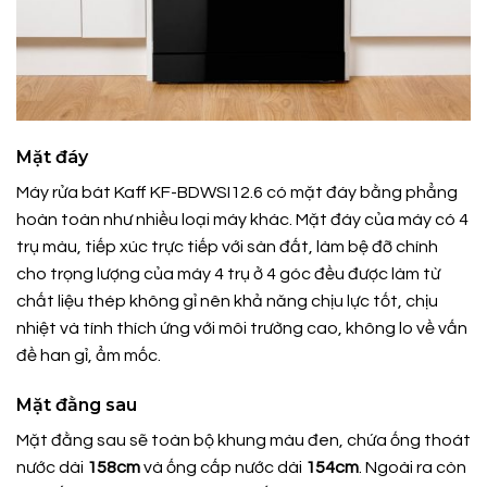
Mặt đáy
Máy rửa bát Kaff KF-BDWSI12.6 có mặt đáy bằng phẳng
hoàn toàn như nhiều loại máy khác. Mặt đáy của máy có 4
trụ màu, tiếp xúc trực tiếp với sàn đất, làm bệ đỡ chính
cho trọng lượng của máy 4 trụ ở 4 góc đều được làm từ
chất liệu thép không gỉ nên khả năng chịu lực tốt, chịu
nhiệt và tính thích ứng với môi trường cao, không lo về vấn
đề han gỉ, ẩm mốc.
Mặt đằng sau
Mặt đằng sau sẽ toàn bộ khung màu đen, chứa ống thoát
nước dài
158cm
và ống cấp nước dài
154cm
. Ngoài ra còn