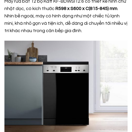
Máy rửa bát 12 bộ Kaff KF-BDWSI12.6 có thiết kế hình chữ
nhật dọc, có kích thước
R598 x S600 x C(815-845) mm
.
Nhìn bề ngoài, máy có hình dạng như một chiếc tủ lạnh
mini, khá nhỏ gọn và tiện ích, dễ dàng di chuyển tới nhiều vị
trí khác nhau trong căn bếp gia đình.