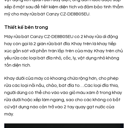
xếp ở mặt sau để tiết kiệm diện tích và đảm bảo tính thẩm
mỹ cho máy rửa bát Canzy CZ-DE8B05EU.
Thiết kế bên trong
Máy rửa bát Canzy CZ-DE8B05EU có 2 khay rửa di động
hay còn gọi là 2 giàn rửa bát đĩa. Khay trên là khay tiếp
xúc gần sát với phần trán lắp trên của máy. Khay trên chủ
yếu rửa các loại bát đĩa nhỏ, cốc, ly, vật dụng nhỏ không
tốn diện tích.
Khay dưới của máy có khoang chứa rộng hơn, cho phép
rửa các loại nồi nấu, chảo, bát đĩa to….Các loại đĩa thìa,
người dùng có thể cho vào vào giỏ màu xám ở trong khay
rửa dưới hoặc xếp làm ngang, sao cho các không có bất
cứ vật dụng nào cản trở vào 2 tay quay gạt nước của
máy.