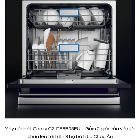
Máy rửa bát Canzy CZ-DE8B05EU – Gồm 2 giàn rửa với sức
chứa lên tới trên 8 bộ bát đĩa Châu Âu