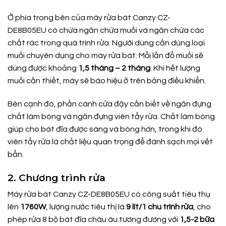
Ở phía trong bên của máy rửa bát Canzy CZ-
DE8B05EU có chứa ngăn chứa muối và ngăn chứa các
chất rác trong quá trình rửa. Người dùng cần dùng loại
muối chuyên dụng cho máy rửa bát. Mỗi lần đổ muối sẽ
dùng được khoảng
1,5 tháng – 2 tháng
. Khi hết lượng
muối cần thiết, máy sẽ báo hiệu ở trên bảng điều khiển.
Bên cạnh đó, phần cánh cửa đậy cần biết về ngăn đựng
chất làm bóng và ngăn đựng viên tẩy rửa. Chất làm bóng
giúp cho bát đĩa được sáng và bóng hơn, trong khi đó
viên tẩy rửa là chất liệu quan trọng để đánh sạch mọi vết
bẩn.
2. Chương trình rửa
Máy rửa bát Canzy CZ-DE8B05EU có công suất tiêu thụ
lên
1760W
, lượng nước tiêu thị là
9 lít/1 chu trình rửa
, cho
phép rửa 8 bộ bát đĩa châu âu tương đương với
1,5-2 bữa