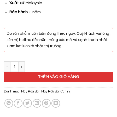
15.100.000₫.
Xuất xứ
: Malaysia
Bảo hành
: 3 năm
Do sản phẩm luôn biến động theo ngày. Quý khách vui lòng
liên hệ hotline để nhận thông báo mới và cạnh tranh nhất.
Cam kết luôn rẻ nhất thị trường
Máy Rửa Bát Canzy CZ-DE8B05EU số lượng
THÊM VÀO GIỎ HÀNG
Danh mục:
Máy Rửa Bát
,
Máy Rửa Bát Canzy