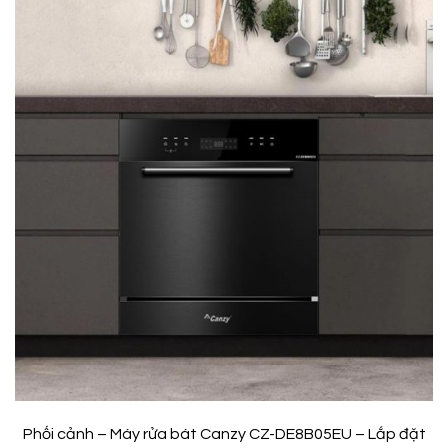
Phối cảnh – Máy rửa bát Canzy CZ-DE8B05EU – Lắp đặt