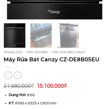
TRANG CHỦ
/
MÁY RỬA BÁT
/
MÁY RỬA BÁT CANZY
Máy Rửa Bát Canzy CZ-DE8B05EU
Giá
Giá
21.980.000
₫
15.100.000
₫
gốc
hiện
Dung tích
: 8 bộ
là:
tại
21.980.000₫.
là:
KT
: R595 x S525 x C620 mm