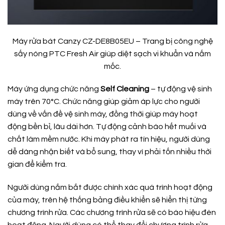
Máy rửa bát Canzy CZ-DE8B05EU – Trang bị công nghệ
sấy nóng PTC Fresh Air giúp diệt sạch vi khuẩn và nấm
mốc.
Máy ứng dụng chức năng
Self Cleaning
– tự động vệ sinh
máy trên 70°C. Chức năng giúp giảm áp lực cho người
dùng về vấn đề vệ sinh máy, đồng thời giúp máy hoạt
động bền bỉ, lâu dài hơn. Tự động cảnh báo hết muối và
chất làm mềm nước. Khi máy phát ra tín hiệu, người dùng
dễ dàng nhận biết và bổ sung, thay vì phải tốn nhiều thời
gian để kiểm tra.
Người dùng nắm bắt được chính xác quá trình hoạt động
của máy, trên hệ thống bảng điều khiển sẽ hiển thị từng
chương trình rửa. Các chương trình rửa sẽ có báo hiệu đèn