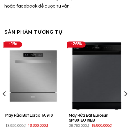
hoặc
facebook
để được tư vấn.
SẢN PHẨM TƯƠNG TỰ
-1%
-26%
Máy Rửa Bát Eurosun
Máy Rửa Bát Lorca TA 916
SMS81EU19EB
Giá
Giá
Giá
Giá
13.950.000
₫
13.800.000
₫
26.760.000
₫
19.800.000
₫
gốc
hiện
gốc
hiện