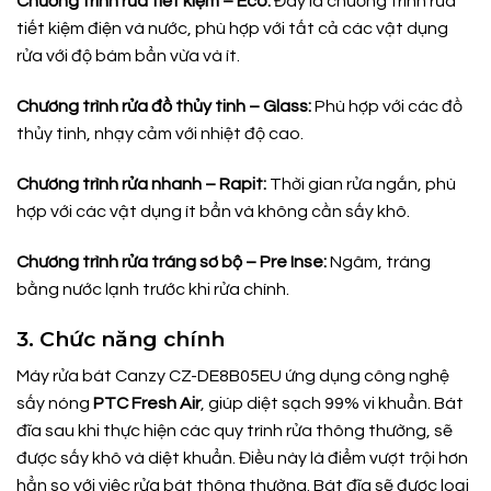
Chương trình rửa tiết kiệm – Eco:
Đây là chương trình rửa
tiết kiệm điện và nước, phù hợp với tất cả các vật dụng
rửa với độ bám bẩn vừa và ít.
Chương trình rửa đồ thủy tinh – Glass:
Phù hợp với các đồ
thủy tinh, nhạy cảm với nhiệt độ cao.
Chương trình rửa nhanh – Rapit:
Thời gian rửa ngắn, phù
hợp với các vật dụng ít bẩn và không cần sấy khô.
Chương trình rửa tráng sơ bộ – Pre Inse:
Ngâm, tráng
bằng nước lạnh trước khi rửa chính.
3. Chức năng chính
Máy rửa bát Canzy CZ-DE8B05EU ứng dụng công nghệ
sấy nóng
PTC Fresh Air
, giúp diệt sạch 99% vi khuẩn. Bát
đĩa sau khi thực hiện các quy trình rửa thông thường, sẽ
được sấy khô và diệt khuẩn. Điều này là điểm vượt trội hơn
hẳn so với việc rửa bát thông thường. Bát đĩa sẽ được loại