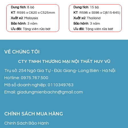
là:
tại
là:
tại
13.950.000₫.
là:
26.760.000₫.
là:
Dung tích
: 8 bộ
Dung tích
: 15 bộ
0₫.
13.800.000₫.
19.800.000
KT
: R595 x C620 x C525mm
KT
: R598 x S598 x C(815-845)
Xuất xứ
: Malaysia
Xuất xứ
: Thailand
Bảo hành
: 3 năm
Bảo hành
: 3 năm
Ưu đãi
: Tặng viên rửa bát
Ưu đãi
: Tặng viên rửa bát
VỀ CHÚNG TÔI
CTY TNHH THƯƠNG MẠI NỘI THẤT HUY VŨ
Trụ sở: 254 Ngô Gia Tự - Đức Giang- Long Biên - Hà Nội
Hotline: 0975.767.500
Mã số doanh nghiệp: 0110349763
Email: giadungmienbachn@gmail.com
CHÍNH SÁCH MUA HÀNG
Chính Sách Bảo Hành