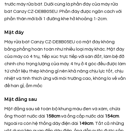
trước máy rửa bát. Dưới cùng là phần đáy của máy rửa
bát Canzy CZ-DE8B05EU. Phần đáy được ngăn cách với
phần thân mới bởi 1 đường khe hở khoảng 1-2cm.
Mặt đáy
Máy rửa bát Canzy CZ-DE8B05EU có mặt đáy không
bằng phẳng hoàn toàn như nhiều loại máy khác. Mặt đáy
của máy có 4 trụ, tiếp xúc trực tiếp với sàn đất, làm bệ đỡ
chính cho trọng lượng của máy. 4 trụ ở 4 góc đều được làm
từ chất liệu thép không gỉ nên khả năng chịu lực tốt, chịu
nhiệt và tính thích ứng với môi trường cao, không lo về vấn
đề han gỉ, ẩm mốc
Mặt đằng sau
Mặt đằng sau sẽ toàn bộ khung màu đen và xám, chứa
ống thoát nước dài
158cm
và ống cấp nước dài
154cm
.
Ngoài ra còn hệ thống dây điện dài
149cm
. Tất cả những
vật dụng liên quan đến dây điện, ống dẫn nước được sắp