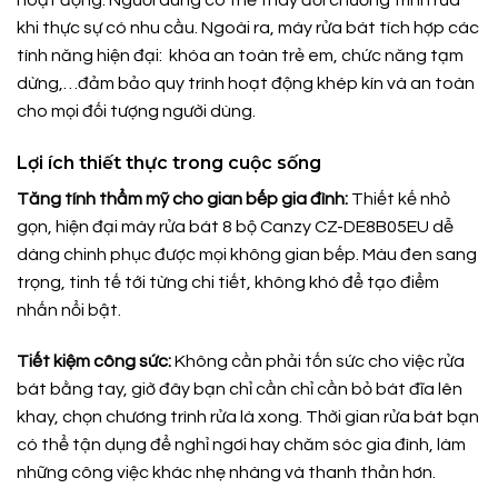
hoạt động. Người dùng có thể thay đổi chương trình rửa
khi thực sự có nhu cầu. Ngoài ra, máy rửa bát tích hợp các
tính năng hiện đại: khóa an toàn trẻ em, chức năng tạm
dừng,…đảm bảo quy trình hoạt động khép kín và an toàn
cho mọi đối tượng người dùng.
Lợi ích thiết thực trong cuộc sống
Tăng tính thẩm mỹ cho gian bếp gia đình:
Thiết kế nhỏ
gọn, hiện đại máy rửa bát 8 bộ Canzy CZ-DE8B05EU dễ
dàng chinh phục được mọi không gian bếp. Màu đen sang
trọng, tinh tế tới từng chi tiết, không khó để tạo điểm
nhấn nổi bật.
Tiết kiệm công sức:
Không cần phải tốn sức cho việc rửa
bát bằng tay, giờ đây bạn chỉ cần chỉ cần bỏ bát đĩa lên
khay, chọn chương trình rửa là xong. Thời gian rửa bát bạn
có thể tận dụng để nghỉ ngơi hay chăm sóc gia đình, làm
những công việc khác nhẹ nhàng và thanh thản hơn.