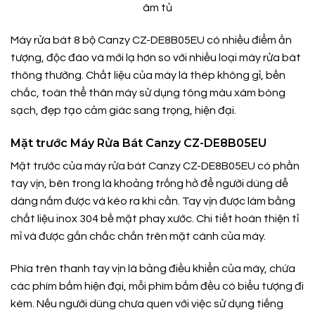
âm tủ
Máy rửa bát 8 bộ Canzy CZ-DE8B05EU có nhiều điểm ấn
tượng, độc đáo và mới lạ hơn so với nhiều loại máy rửa bát
thông thường. Chất liệu của máy là thép không gỉ, bền
chắc, toàn thể thân máy sử dụng tông màu xám bóng
sạch, đẹp tạo cảm giác sang trọng, hiện đại.
Mặt trước Máy Rửa Bát Canzy CZ-DE8B05EU
Mặt trước của máy rửa bát Canzy CZ-DE8B05EU có phần
tay vịn, bên trong là khoảng trống hở để người dùng dễ
dàng nắm được và kéo ra khi cần. Tay vịn được làm bằng
chất liệu inox 304 bề mặt phay xước. Chi tiết hoàn thiện tỉ
mỉ và được gắn chắc chắn trên mặt cánh của máy.
Phía trên thanh tay vịn là bảng điều khiển của máy, chứa
các phím bấm hiện đại, mỗi phím bấm đều có biểu tượng đi
kèm. Nếu người dùng chưa quen với việc sử dụng tiếng