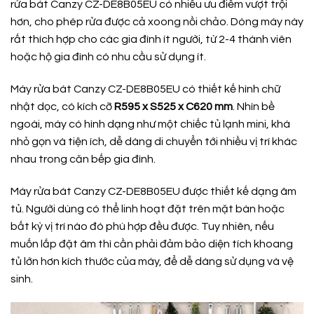
rửa bát Canzy CZ-DE8B05EU có nhiều ưu điểm vượt trội
hơn, cho phép rửa được cả xoong nồi chảo. Dòng máy này
rất thích hợp cho các gia đình ít người, từ 2-4 thành viên
hoặc hộ gia đình có nhu cầu sử dụng ít.
Máy rửa bát Canzy CZ-DE8B05EU có thiết kế hình chữ
nhật dọc, có kích cỡ
R595 x S525 x C620 mm
. Nhìn bề
ngoài, máy có hình dạng như một chiếc tủ lạnh mini, khá
nhỏ gọn và tiện ích, dễ dàng di chuyển tới nhiều vị trí khác
nhau trong căn bếp gia đình.
Máy rửa bát Canzy CZ-DE8B05EU được thiết kế dạng âm
tủ. Người dùng có thể linh hoạt đặt trên mặt bàn hoặc
bất kỳ vị trí nào đó phù hợp đều được. Tuy nhiên, nếu
muốn lắp đặt âm thì cần phải đảm bảo diện tích khoang
tủ lớn hơn kích thước của máy, để dễ dàng sử dụng và vệ
sinh.