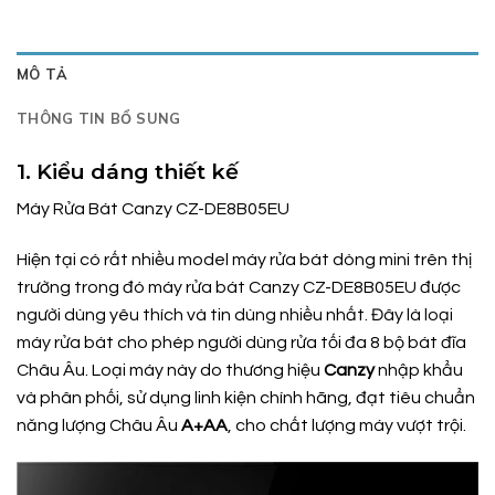
MÔ TẢ
THÔNG TIN BỔ SUNG
1. Kiểu dáng thiết kế
Máy Rửa Bát Canzy CZ-DE8B05EU
Hiện tại có rất nhiều model máy rửa bát dòng mini trên thị
trường trong đó máy rửa bát Canzy CZ-DE8B05EU được
người dùng yêu thích và tin dùng nhiều nhất. Đây là loại
máy rửa bát cho phép người dùng rửa tối đa 8 bộ bát đĩa
Châu Âu. Loại máy này do thương hiệu
Canzy
nhập khẩu
và phân phối, sử dụng linh kiện chính hãng, đạt tiêu chuẩn
năng lượng Châu Âu
A+AA
, cho chất lượng máy vượt trội.