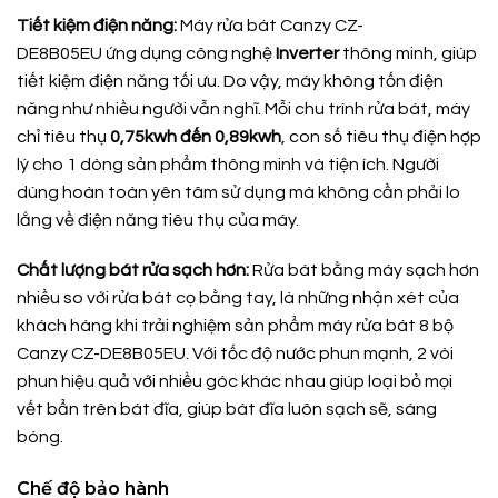
Tiết kiệm điện năng:
Máy rửa bát Canzy CZ-
DE8B05EU ứng dụng công nghệ
Inverter
thông minh, giúp
tiết kiệm điện năng tối ưu. Do vậy, máy không tốn điện
năng như nhiều người vẫn nghĩ. Mỗi chu trình rửa bát, máy
chỉ tiêu thụ
0,75kwh đến 0,89kwh
, con số tiêu thụ điện hợp
lý cho 1 dòng sản phẩm thông minh và tiện ích. Người
dùng hoàn toàn yên tâm sử dụng mà không cần phải lo
lắng về điện năng tiêu thụ của máy.
Chất lượng bát rửa sạch hơn:
Rửa bát bằng máy sạch hơn
nhiều so với rửa bát cọ bằng tay, là những nhận xét của
khách hàng khi trải nghiệm sản phẩm máy rửa bát 8 bộ
Canzy CZ-DE8B05EU. Với tốc độ nước phun mạnh, 2 vòi
phun hiệu quả với nhiều góc khác nhau giúp loại bỏ mọi
vết bẩn trên bát đĩa, giúp bát đĩa luôn sạch sẽ, sáng
bóng.
Chế độ bảo hành