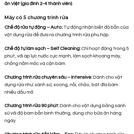
ăn Việt (gia đình 2-4 thành viên)
.
Máy có 5 chương trình rửa
Chế độ rửa tự động – Auto:
Tự động nhận biết độ bẩn của
vật dụng rửa để đưa ra chương trình rửa phù hợp.
Chế độ tự làm sạch – Self Cleaning:
Chỉ hoạt động trong 5
phút, với áp lực nước cực mạnh, làm sạch khoang máy,
chống nấm mốc và cặn bám.
Chương trình rửa chuyên sâu – Intensive:
Dành cho vật
dụng rửa như: sành sứ, xoong, nồi, chảo, bát đĩa bám
nhiều dầu mỡ.
Chương trình rửa 90 phút:
Dành cho vật dụng bằng sành
sứ với độ bám bẩn bình thường, dùng cho bữa ăn hàng
ngày.