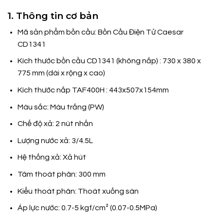
1. Thông tin cơ bản
Mã sản phẩm bồn cầu: Bồn Cầu Điện Tử Caesar
CD1341
Kích thước bồn cầu CD1341 (không nắp) : 730 x 380 x
775 mm (dài x rộng x cao)
Kích thước nắp TAF400H : 443x507x154mm
Màu sắc: Màu trắng (PW)
Chế độ xả: 2 nút nhấn
Lượng nước xả: 3/4.5L
Hệ thống xả: Xả hút
Tâm thoát phân: 300 mm
Kiểu thoát phân: Thoát xuống sàn
Áp lực nước: 0.7-5 kgf/cm² (0.07-0.5MPa)