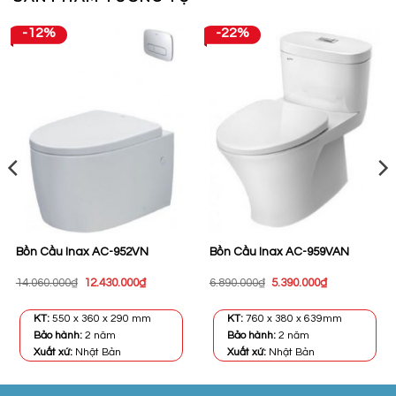
-12%
-22%
Bồn Cầu Inax AC-952VN
Bồn Cầu Inax AC-959VAN
Giá
Giá
Giá
Giá
14.060.000
₫
12.430.000
₫
6.890.000
₫
5.390.000
₫
gốc
hiện
gốc
hiện
là:
tại
là:
tại
14.060.000₫.
là:
6.890.000₫.
là:
KT:
550 x 360 x 290 mm
KT:
760 x 380 x 639mm
0₫.
12.430.000₫.
5.390.000₫.
Bảo hành:
2 năm
Bảo hành:
2 năm
Xuất xứ:
Nhật Bản
Xuất xứ:
Nhật Bản