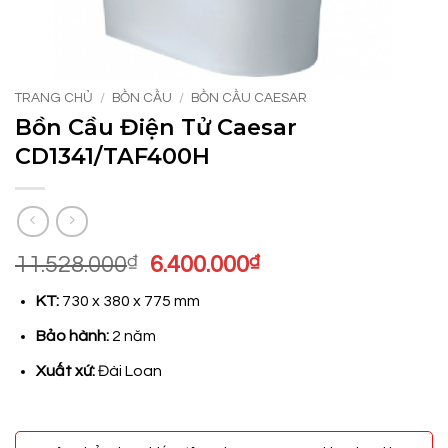
TRANG CHỦ
/
BỒN CẦU
/
BỒN CẦU CAESAR
Bồn Cầu Điện Tử Caesar
CD1341/TAF400H
Giá
Giá
11.528.000
₫
6.400.000
₫
gốc
hiện
KT:
730 x 380 x 775 mm
là:
tại
11.528.000₫.
là:
Bảo hành:
2 năm
6.400.000₫.
Xuất xứ:
Đài Loan