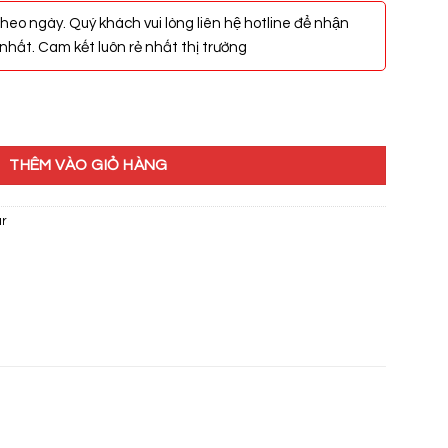
heo ngày. Quý khách vui lòng liên hệ hotline để nhận
hất. Cam kết luôn rẻ nhất thị trường
9/TAF400H số lượng
THÊM VÀO GIỎ HÀNG
ar