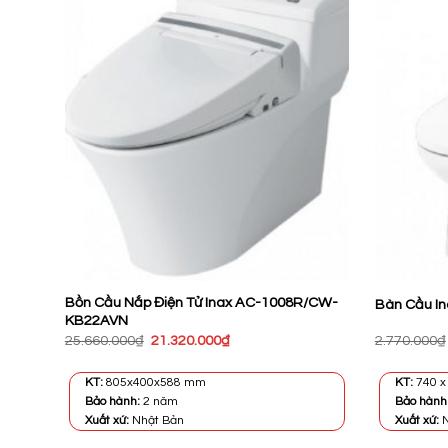
Bồn Cầu Nắp Điện Tử Inax AC-1008R/CW-
Bàn Cầu I
KB22AVN
Giá
Giá
25.660.000
₫
21.320.000
₫
2.770.000
₫
gốc
hiện
là:
tại
25.660.000₫.
là:
KT:
805x400x588 mm
KT:
740 x
21.320.000₫.
Bảo hành:
2 năm
Bảo hành
Xuất xứ:
Nhật Bản
Xuất xứ:
N