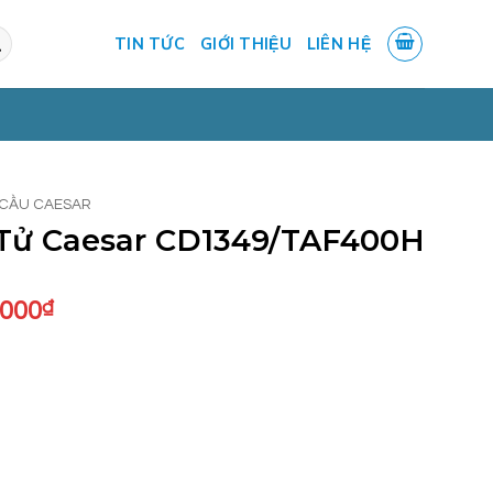
TIN TỨC
GIỚI THIỆU
LIÊN HỆ
 CẦU CAESAR
 Tử Caesar CD1349/TAF400H
Giá
.000
₫
hiện
tại
.000₫.
là:
10.120.000₫.