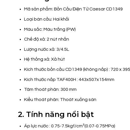
Mã sản phẩm: Bồn Cầu Điện Tử Caesar CD1349
Loại bàn cầu: Hai khối
Màu sắc: Màu trắng (PW)
Chế độ xả: 2 nút nhấn
Lượng nước xả: 3/4.5L
Hệ thống xả: Xả hút
Kích thước bồn cầu CD1349 (không nắp) : 720 x 395 
Kích thước nắp TAF400H : 443x507x154mm
Tâm thoát phân: 300 mm
Kiểu thoát phân: Thoát xuống sàn
2. Tính năng nổi bật
Áp lực nước : 0.75-7.5kgf/cm²(0.07-0.75MPa)