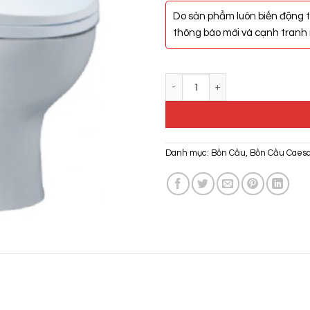
Do sản phẩm luôn biến động t
thông báo mới và cạnh tranh n
Bồn Cầu Điện Tử Caesar CD134
Danh mục:
Bồn Cầu
,
Bồn Cầu Caes