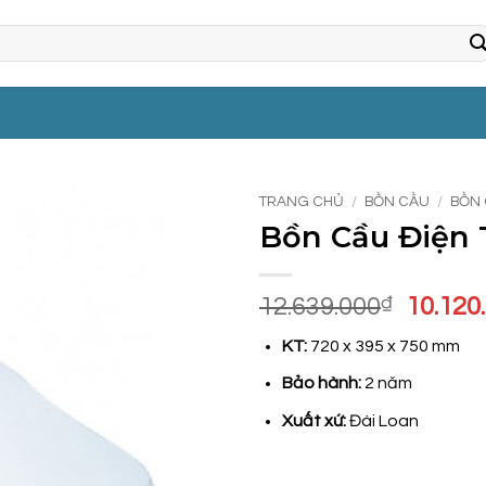
TRANG CHỦ
/
BỒN CẦU
/
BỒN
Bồn Cầu Điện
Giá
12.639.000
₫
10.120
gốc
KT:
720 x 395 x 750 mm
là:
12.639
Bảo hành:
2 năm
Xuất xứ:
Đài Loan