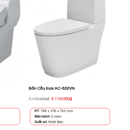
Bồn Cầu Inax AC-832VN
Giá
Giá
7.170.000
₫
5.110.000
₫
gốc
hiện
là:
tại
7.170.000₫.
là:
KT:
746 x 376 x 752 mm
0₫.
5.110.000₫.
Bảo hành:
2 năm
Xuất xứ:
Nhật Bản