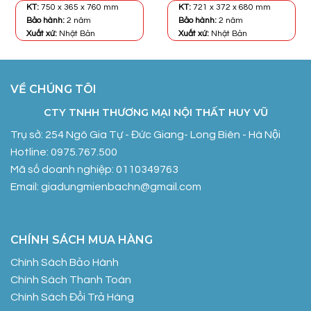
4.380.000₫.
là:
11.200.000₫.
là:
KT:
750 x 365 x 760 mm
KT:
721 x 372 x 680 mm
.
3.980.000₫.
7.150.000₫.
Bảo hành:
2 năm
Bảo hành:
2 năm
Xuất xứ:
Nhật Bản
Xuất xứ:
Nhật Bản
VỀ CHÚNG TÔI
CTY TNHH THƯƠNG MẠI NỘI THẤT HUY VŨ
Trụ sở: 254 Ngô Gia Tự - Đức Giang- Long Biên - Hà Nội
Hotline: 0975.767.500
Mã số doanh nghiệp: 0110349763
Email: giadungmienbachn@gmail.com
CHÍNH SÁCH MUA HÀNG
Chính Sách Bảo Hành
Chính Sách Thanh Toán
Chính Sách Đổi Trả Hàng