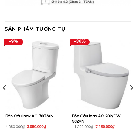
SẢN PHẨM TƯƠNG TỰ
-9%
-36%
Bồn Cầu Inax AC-902/CW-
Bồn Cầu Inax AC-700VAN
S32VN
Giá
Giá
Giá
Giá
4.380.000
₫
3.980.000
₫
11.200.000
₫
7.150.000
₫
gốc
hiện
gốc
hiện
là:
tại
là:
tại