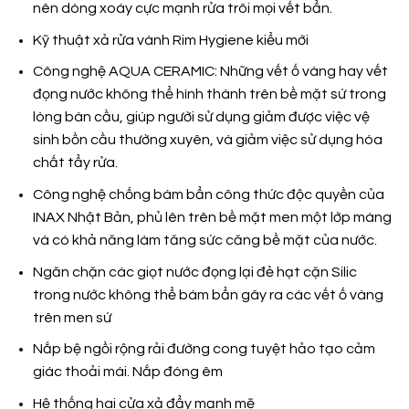
nên dòng xoáy cực mạnh rửa trôi mọi vết bẩn.
Kỹ thuật xả rửa vành Rim Hygiene kiểu mới
Công nghệ AQUA CERAMIC: Những vết ố vàng hay vết
đọng nước không thể hình thành trên bề mặt sứ trong
lòng bàn cầu, giúp người sử dụng giảm được việc vệ
sinh bồn cầu thường xuyên, và giảm việc sử dụng hóa
chất tẩy rửa.
Công nghệ chống bám bẩn công thức độc quyền của
INAX Nhật Bản, phủ lên trên bề mặt men một lớp màng
và có khả năng làm tăng sức căng bề mặt của nước.
Ngăn chặn các giọt nước đọng lại đẻ hạt cặn Silic
trong nước không thể bám bẩn gây ra các vết ố vàng
trên men sứ
Nắp bệ ngồi rộng rải đường cong tuyệt hảo tạo cảm
giác thoải mái. Nắp đóng êm
Hệ thống hai cửa xả đẩy mạnh mẽ