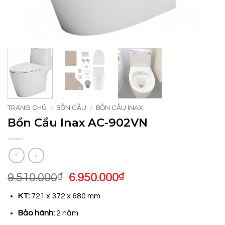
TRANG CHỦ
/
BỒN CẦU
/
BỒN CẦU INAX
Bồn Cầu Inax AC-902VN
Giá
Giá
9.510.000
₫
6.950.000
₫
gốc
hiện
KT:
721 x 372 x 680 mm
là:
tại
9.510.000₫.
là:
Bảo hành:
2 năm