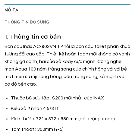
MÔ TẢ
THÔNG TIN BỔ SUNG
1. Thông tin cơ bản
Bồn cầu Inax AC-902VN 1 Khối là bồn cầu toilet phân khúc
tương đối cao cấp. Thiết kế hoàn toàn mới không có vành
không gờ cạnh, hai cửa xả xoáy cực mạnh. Công nghệ
men Aqua 100 năm trắng sáng của chính hãng với với bề
mặt men sứ mịn láng bóng luôn trắng sáng, xả mạnh và
có độ bền cao.
Thuộc bộ sưu tập : S200 mới nhất của INAX
Kiểu xả 2 nhấn 4.5/3 lít
Kích thước: 721 x 372 x 680 mm (dài x rộng x cao)
Tâm thoát : 300mm (+-5)