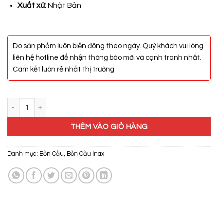
6.950.000₫.
Xuất xứ:
Nhật Bản
Do sản phẩm luôn biến động theo ngày. Quý khách vui lòng
liên hệ hotline để nhận thông báo mới và cạnh tranh nhất.
Cam kết luôn rẻ nhất thị trường
Bồn Cầu Inax AC-902VN số lượng
THÊM VÀO GIỎ HÀNG
Danh mục:
Bồn Cầu
,
Bồn Cầu Inax