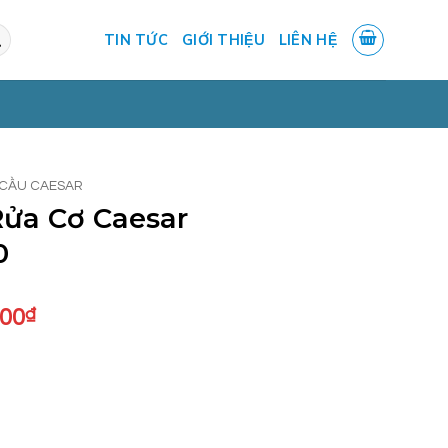
TIN TỨC
GIỚI THIỆU
LIÊN HỆ
 CẦU CAESAR
ửa Cơ Caesar
0
Giá
000
₫
hiện
tại
.000₫.
là:
5.710.000₫.