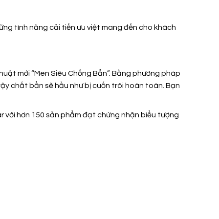
ững tính năng cải tiến ưu việt mang đến cho khách
ỹ thuật mới “Men Siêu Chống Bẩn”. Bằng phương pháp
 vậy chất bẩn sẽ hầu như bị cuốn trôi hoàn toàn. Bạn
sar với hơn 150 sản phẩm đạt chứng nhận biểu tượng