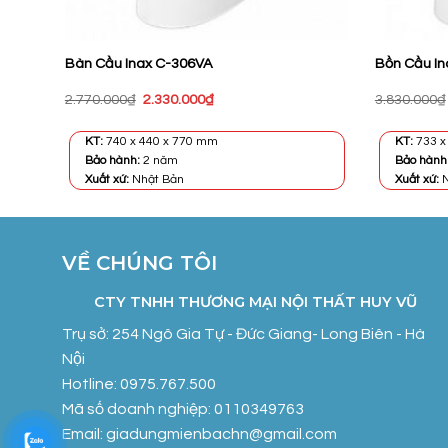
/CW-
Bàn Cầu Inax C-306VA
Bồn Cầu I
Giá
Giá
2.770.000
₫
2.330.000
₫
3.830.000
₫
gốc
hiện
là:
tại
2.770.000₫.
là:
KT:
740 x 440 x 770 mm
KT:
733 x
.
2.330.000₫.
Bảo hành:
2 năm
Bảo hành
Xuất xứ:
Nhật Bản
Xuất xứ:
N
VỀ CHÚNG TÔI
CTY TNHH THƯƠNG MẠI NỘI THẤT HUY VŨ
Trụ sở: 254 Ngô Gia Tự - Đức Giang- Long Biên - Hà
Nội
Hotline: 0975.767.500
Mã số doanh nghiệp: 0110349763
Email: giadungmienbachn@gmail.com