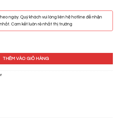
heo ngày. Quý khách vui lòng liên hệ hotline để nhận
hất. Cam kết luôn rẻ nhất thị trường
1356/TAF050 số lượng
THÊM VÀO GIỎ HÀNG
ar