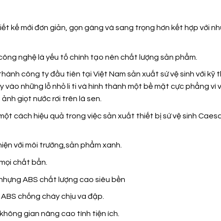
t kế mới đơn giản, gọn gàng và sang trọng hơn kết hợp với nh
ông nghệ là yếu tố chính tạo nên chất lượng sản phẩm.
hành công ty đầu tiên tại Việt Nam sản xuất sứ vệ sinh với k
y vào những lỗ nhỏ li ti và hình thành một bề mặt cực phẳng vì
ảnh giọt nước rơi trên lá sen.
ột cách hiệu quả trong việc sản xuất thiết bị sứ vệ sinh Cae
iện với môi trường,sản phẩm xanh.
mọi chất bẩn.
 nhựng ABS chất lượng cao siêu bền
a ABS chống cháy chịu va đập.
không gian nâng cao tính tiện ích.