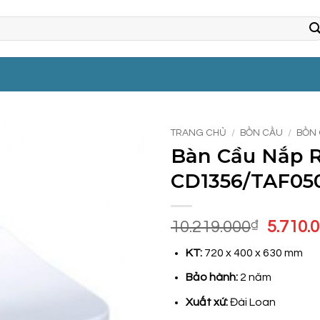
TRANG CHỦ
/
BỒN CẦU
/
BỒN
Bàn Cầu Nắp R
CD1356/TAF05
Giá
10.219.000
₫
5.710.
gốc
KT:
720 x 400 x 630 mm
là:
10.219
Bảo hành:
2 năm
Xuất xứ:
Đài Loan