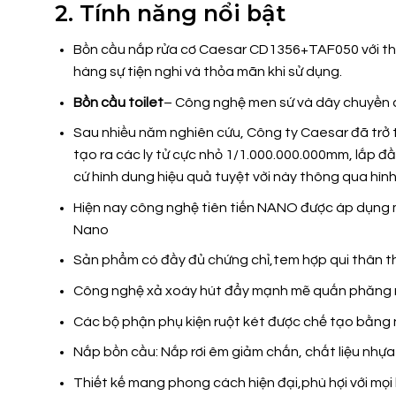
2. Tính năng nổi bật
Bồn cầu nắp rửa cơ Caesar CD1356+TAF050 với thiế
hàng sự tiện nghi và thỏa mãn khi sử dụng.
Bồn cầu toilet
– Công nghệ men sứ và dây chuyền c
Sau nhiều năm nghiên cứu, Công ty Caesar đã trở t
tạo ra các ly tử cực nhỏ 1/1.000.000.000mm, lắp đầ
cứ hình dung hiệu quả tuyệt vời này thông qua hình 
Hiện nay công nghệ tiên tiến NANO được áp dụng m
Nano
Sản phẩm có đầy đủ chứng chỉ,tem hợp qui thân th
Công nghệ xả xoáy hút đẩy mạnh mẽ quấn phăng 
Các bộ phận phụ kiện ruột két được chế tạo bằng
Nắp bồn cầu: Nắp rơi êm giảm chấn, chất liệu nhự
Thiết kế mang phong cách hiện đại,phù hợi với mọi 