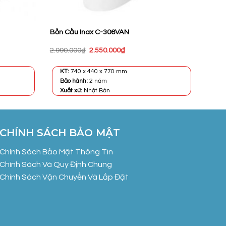
Bồn Cầu Inax C-306VAN
Giá
Giá
2.990.000
₫
2.550.000
₫
gốc
hiện
là:
tại
2.990.000₫.
là:
KT:
740 x 440 x 770 mm
0₫.
2.550.000₫.
Bảo hành:
2 năm
Xuất xứ:
Nhật Bản
CHÍNH SÁCH BẢO MẬT
Chính Sách Bảo Mật Thông Tin
Chính Sách Và Quy Định Chung
Chính Sách Vận Chuyển Và Lắp Đặt