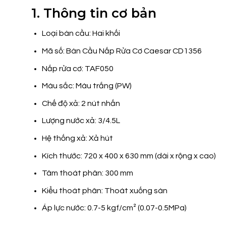
1. Thông tin cơ bản
Loại bàn cầu: Hai khối
Mã số: Bàn Cầu Nắp Rửa Cơ Caesar CD1356
Nắp rửa cơ: TAF050
Màu sắc: Màu trắng (PW)
Chế độ xả: 2 nút nhấn
Lượng nước xả: 3/4.5L
Hệ thống xả: Xả hút
Kích thước: 720 x 400 x 630 mm (dài x rộng x cao)
Tâm thoát phân: 300 mm
Kiểu thoát phân: Thoát xuống sàn
Áp lực nước: 0.7-5 kgf/cm² (0.07-0.5MPa)