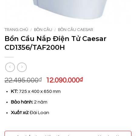
TRANG CHỦ
/
BỒN CẦU
/
BỒN CẦU CAESAR
Bồn Cầu Nắp Điện Tử Caesar
CD1356/TAF200H
Giá
Giá
22.495.000
₫
12.090.000
₫
gốc
hiện
KT:
725 x 400 x 650 mm
là:
tại
22.495.000₫.
là:
Bảo hành:
2 năm
12.090.000₫.
Xuất xứ:
Đài Loan