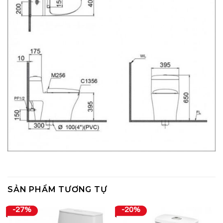
SẢN PHẨM TƯƠNG TỰ
-27%
-20%