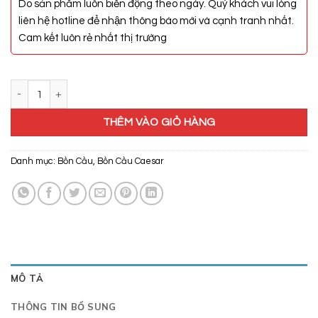
Do sản phẩm luôn biến động theo ngày. Quý khách vui lòng
liên hệ hotline để nhận thông báo mới và cạnh tranh nhất.
Cam kết luôn rẻ nhất thị trường
Bồn Cầu Nắp Điện Tử Caesar CD1356/TAF200H số lượng
THÊM VÀO GIỎ HÀNG
Danh mục:
Bồn Cầu
,
Bồn Cầu Caesar
MÔ TẢ
THÔNG TIN BỔ SUNG