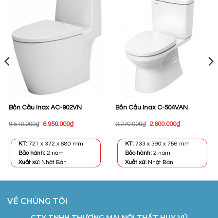
Bồn Cầu Inax AC-902VN
Bồn Cầu Inax C-504VAN
Giá
Giá
Giá
Giá
9.510.000
₫
6.950.000
₫
3.270.000
₫
2.600.000
₫
gốc
hiện
gốc
hiện
là:
tại
là:
tại
9.510.000₫.
là:
3.270.000₫.
là:
KT:
721 x 372 x 680 mm
KT:
733 x 390 x 756 mm
6.950.000₫.
2.600.000₫.
Bảo hành:
2 năm
Bảo hành:
2 năm
Xuất xứ:
Nhật Bản
Xuất xứ:
Nhật Bản
VỀ CHÚNG TÔI
CTY TNHH THƯƠNG MẠI NỘI THẤT HUY VŨ