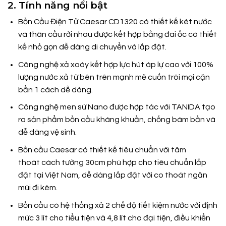
2. Tính năng nổi bật
Bồn Cầu Điện Tử Caesar CD1320 có thiết kế két nước
và thân cầu rời nhau được kết hợp bằng đai ốc có thiết
kế nhỏ gọn dễ dàng di chuyển và lắp đặt.
Công nghệ xả xoáy kết hợp lực hút áp lự cao với 100%
lượng nước xả từ bên trên mạnh mẽ cuốn trôi mọi cặn
bẩn 1 cách dễ dàng.
Công nghệ men sứ Nano được hợp tác với TANIDA tạo
ra sản phẩm bồn cầu kháng khuẩn, chống bám bẩn và
dễ dàng vệ sinh.
Bồn cầu Caesar có thiết kế tiêu chuẩn với tâm
thoát cách tường 30cm phù hợp cho tiêu chuẩn lắp
đặt tại Việt Nam, dễ dàng lắp đặt với co thoát ngăn
mùi đi kèm.
Bồn cầu có hệ thống xả 2 chế độ tiết kiệm nước với định
mức 3 lít cho tiểu tiện và 4,8 lít cho đại tiện, điều khiển