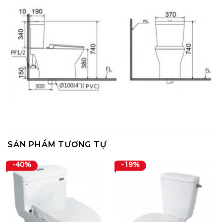
SẢN PHẨM TƯƠNG TỰ
-40%
-19%