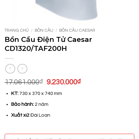
TRANG CHỦ
/
BỒN CẦU
/
BỒN CẦU CAESAR
Bồn Cầu Điện Tử Caesar
CD1320/TAF200H
Giá
Giá
17.061.000
₫
9.230.000
₫
gốc
hiện
KT:
730 x 370 x 740 mm
là:
tại
17.061.000₫.
là:
Bảo hành:
2 năm
9.230.000₫.
Xuất xứ:
Đài Loan