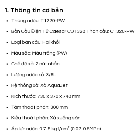
1. Thông tin cơ bản
Thùng nước: T1220-PW
Bồn Cầu Điện Tử Caesar CD1320 Thân cầu: C1320-PW
Loại bàn cầu: Hai khối
Màu sắc: Màu trắng (PW)
Chế độ xả: 2 nút nhấn
Lượng nước xả: 3/6L
Hệ thống xả: Xả AquaJet
Kích thước: 730 x 370 x 740 mm
Tâm thoát phân: 300 mm
Kiểu thoát phân: Xả xuống sàn
Áp lực nước: 0.7-5 kgf/cm² (0.07-0.5MPa)