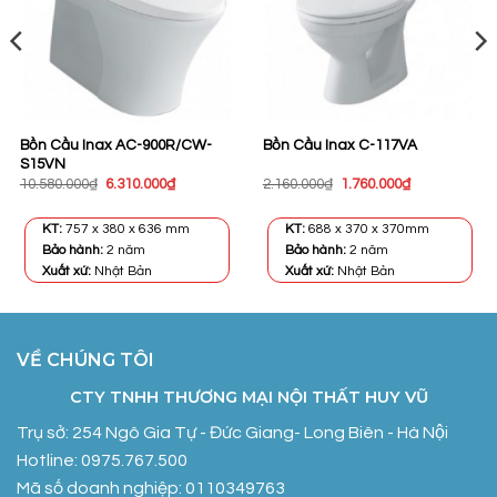
Bồn Cầu Inax AC-900R/CW-
Bồn Cầu Inax C-117VA
S15VN
Giá
Giá
Giá
Giá
10.580.000
₫
6.310.000
₫
2.160.000
₫
1.760.000
₫
gốc
hiện
gốc
hiện
là:
tại
là:
tại
10.580.000₫.
là:
2.160.000₫.
là:
KT:
757 x 380 x 636 mm
KT:
688 x 370 x 370mm
0₫.
6.310.000₫.
1.760.000₫.
Bảo hành:
2 năm
Bảo hành:
2 năm
Xuất xứ:
Nhật Bản
Xuất xứ:
Nhật Bản
VỀ CHÚNG TÔI
CTY TNHH THƯƠNG MẠI NỘI THẤT HUY VŨ
Trụ sở: 254 Ngô Gia Tự - Đức Giang- Long Biên - Hà Nội
Hotline: 0975.767.500
Mã số doanh nghiệp: 0110349763