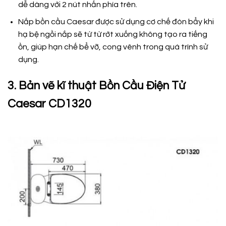
dễ dàng với 2 nút nhấn phía trên.
Nắp bồn cầu Caesar được sử dụng cơ chế đòn bẩy khi
hạ bệ ngồi nắp sẽ từ từ rớt xuống không tạo ra tiếng
ồn, giúp hạn chế bể vỡ, cong vênh trong quá trình sử
dụng.
3. Bản vẽ kĩ thuật Bồn Cầu Điện Tử
Caesar CD1320