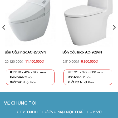
Bồn Cầu Inax AC-2700VN
Bồn Cầu Inax AC-902VN
Giá
Giá
Giá
Giá
20.120.000
₫
11.400.000
₫
9.510.000
₫
6.950.000
₫
gốc
hiện
gốc
hiện
là:
tại
là:
tại
20.120.000₫.
là:
9.510.000₫.
là:
KT:
810 x 424 x 642 mm
KT:
721 x 372 x 680 mm
11.400.000₫.
6.950.000₫.
Bảo hành:
2 năm
Bảo hành:
2 năm
Xuất xứ:
Nhật Bản
Xuất xứ:
Nhật Bản
VỀ CHÚNG TÔI
CTY TNHH THƯƠNG MẠI NỘI THẤT HUY VŨ