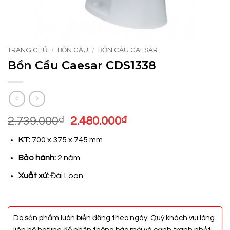
TRANG CHỦ
/
BỒN CẦU
/
BỒN CẦU CAESAR
Bồn Cầu Caesar CDS1338
Giá
Giá
2.739.000
₫
2.480.000
₫
gốc
hiện
KT:
700 x 375 x 745 mm
là:
tại
2.739.000₫.
là:
Bảo hành:
2 năm
2.480.000₫.
Xuất xứ:
Đài Loan
Do sản phẩm luôn biến động theo ngày. Quý khách vui lòng