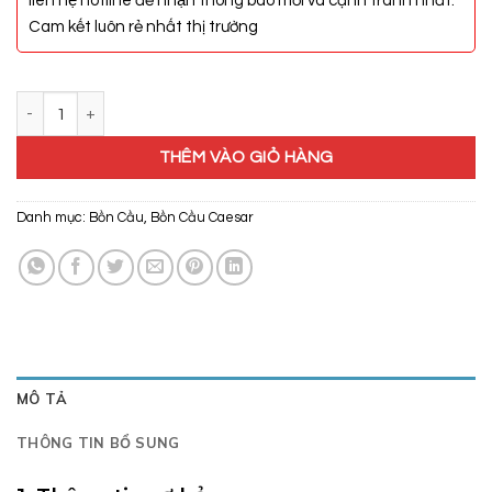
liên hệ hotline để nhận thông báo mới và cạnh tranh nhất.
Cam kết luôn rẻ nhất thị trường
Bồn Cầu Caesar CDS1338 số lượng
THÊM VÀO GIỎ HÀNG
Danh mục:
Bồn Cầu
,
Bồn Cầu Caesar
MÔ TẢ
THÔNG TIN BỔ SUNG