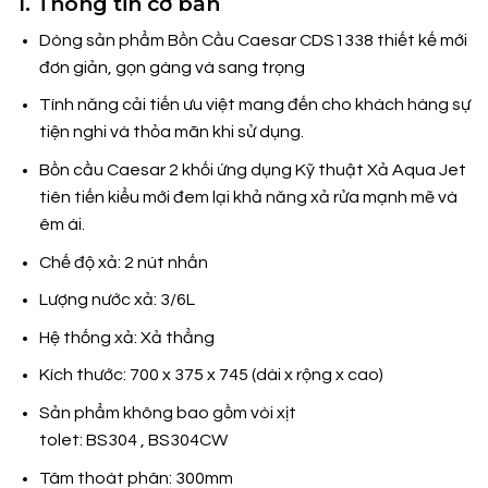
1. Thông tin cơ bản
Dòng sản phẩm Bồn Cầu Caesar CDS1338 thiết kế mới
đơn giản, gọn gàng và sang trọng
Tính năng cải tiến ưu việt mang đến cho khách hàng sự
tiện nghi và thỏa mãn khi sử dụng.
Bồn cầu Caesar 2 khối ứng dụng Kỹ thuật Xả Aqua Jet
tiên tiến kiểu mới đem lại khả năng xả rửa mạnh mẽ và
êm ái.
Chế độ xả: 2 nút nhấn
Lượng nước xả: 3/6L
Hệ thống xả: Xả thẳng
Kích thước: 700 x 375 x 745 (dài x rộng x cao)
Sản phẩm không bao gồm vòi xịt
tolet: BS304 , BS304CW
Tâm thoát phân: 300mm