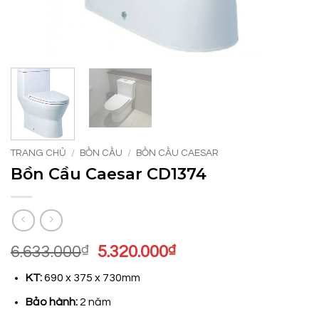
TRANG CHỦ
/
BỒN CẦU
/
BỒN CẦU CAESAR
Bồn Cầu Caesar CD1374
Giá
Giá
6.633.000
₫
5.320.000
₫
gốc
hiện
KT:
690 x 375 x 730mm
là:
tại
6.633.000₫.
là:
Bảo hành:
2 năm