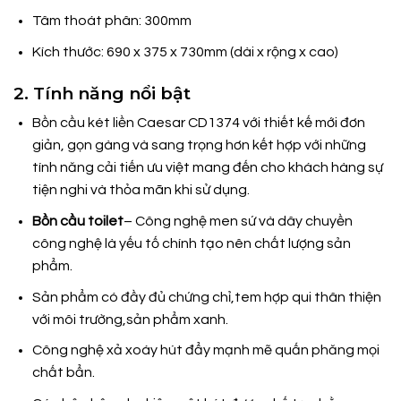
Tâm thoát phân: 300mm
Kích thước: 690 x 375 x 730mm (dài x rộng x cao)
2. Tính năng nổi bật
Bồn cầu két liền Caesar CD1374 với thiết kế mới đơn
giản, gọn gàng và sang trọng hơn kết hợp với những
tính năng cải tiến ưu việt mang đến cho khách hàng sự
tiện nghi và thỏa mãn khi sử dụng.
Bồn cầu toilet
– Công nghệ men sứ và dây chuyền
công nghệ là yếu tố chính tạo nên chất lượng sản
phẩm.
Sản phẩm có đầy đủ chứng chỉ,tem hợp qui thân thiện
với môi trường,sản phẩm xanh.
Công nghệ xả xoáy hút đẩy mạnh mẽ quấn phăng mọi
chất bẩn.