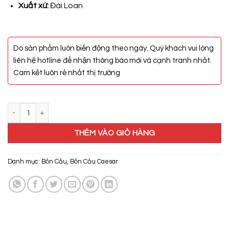
5.320.000₫.
Xuất xứ:
Đài Loan
Do sản phẩm luôn biến động theo ngày. Quý khách vui lòng
liên hệ hotline để nhận thông báo mới và cạnh tranh nhất.
Cam kết luôn rẻ nhất thị trường
Bồn Cầu Caesar CD1374 số lượng
THÊM VÀO GIỎ HÀNG
Danh mục:
Bồn Cầu
,
Bồn Cầu Caesar