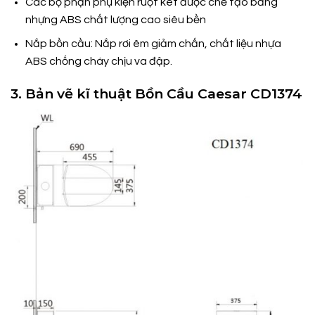
Các bộ phận phụ kiện ruột két được chế tạo bằng
nhựng ABS chất lượng cao siêu bền
Nắp bồn cầu: Nắp rơi êm giảm chấn, chất liệu nhựa
ABS chống cháy chịu va đập.
3. Bản vẽ kĩ thuật Bồn Cầu Caesar CD1374