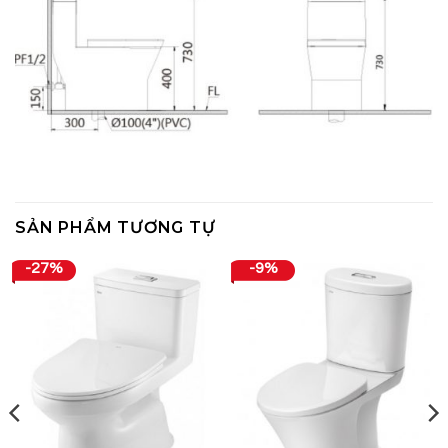
SẢN PHẨM TƯƠNG TỰ
-27%
-9%