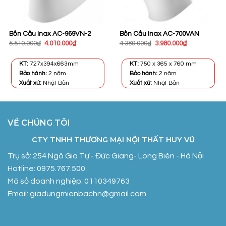
Bồn Cầu Inax AC-969VN-2
Bồn Cầu Inax AC-700VAN
Giá
Giá
Giá
Giá
5.510.000
₫
4.010.000
₫
4.380.000
₫
3.980.000
₫
gốc
hiện
gốc
hiện
là:
tại
là:
tại
5.510.000₫.
là:
4.380.000₫.
là:
KT:
727x394x663mm
KT:
750 x 365 x 760 mm
4.010.000₫.
3.980.000₫.
Bảo hành:
2 năm
Bảo hành:
2 năm
Xuất xứ:
Nhật Bản
Xuất xứ:
Nhật Bản
VỀ CHÚNG TÔI
CTY TNHH THƯƠNG MẠI NỘI THẤT HUY VŨ
Trụ sở: 254 Ngô Gia Tự - Đức Giang- Long Biên - Hà Nội
Hotline: 0975.767.500
Mã số doanh nghiệp: 0110349763
Email: giadungmienbachn@gmail.com