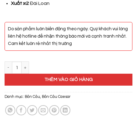
3.090.000₫.
Xuất xứ:
Đài Loan
Do sản phẩm luôn biến động theo ngày. Quý khách vui lòng
liên hệ hotline để nhận thông báo mới và cạnh tranh nhất.
Cam kết luôn rẻ nhất thị trường
Bàn Cầu Caesar C1352 số lượng
THÊM VÀO GIỎ HÀNG
Danh mục:
Bồn Cầu
,
Bồn Cầu Caesar