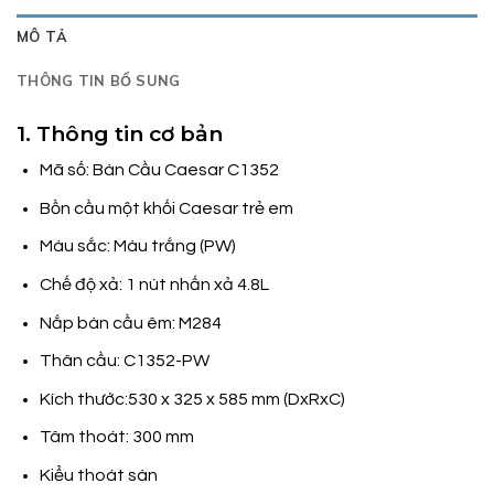
MÔ TẢ
THÔNG TIN BỔ SUNG
1. Thông tin cơ bản
Mã số: Bàn Cầu Caesar C1352
Bồn cầu một khối Caesar trẻ em
Màu sắc: Màu trắng (PW)
Chế độ xả: 1 nút nhấn xả 4.8L
Nắp bàn cầu êm: M284
Thân cầu: C1352-PW
Kích thước:530 x 325 x 585 mm (DxRxC)
Tâm thoát: 300 mm
Kiểu thoát sàn