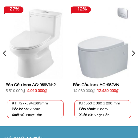
-27%
-12%
Bồn Cầu Inax AC-969VN-2
Bồn Cầu Inax AC-952VN
Giá
Giá
Giá
Giá
5.510.000
₫
4.010.000
₫
14.060.000
₫
12.430.000
₫
gốc
hiện
gốc
hiện
là:
tại
là:
tại
5.510.000₫.
là:
14.060.000₫.
là:
KT:
727x394x663mm
KT:
550 x 360 x 290 mm
4.010.000₫.
12.430.000
Bảo hành:
2 năm
Bảo hành:
2 năm
Xuất xứ:
Nhật Bản
Xuất xứ:
Nhật Bản