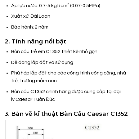
Áp lực nước: 0.7-5 kgf/cm² (0.07-0.5MPa)
Xuất xứ: Đài Loan
Bảo hành: 2 năm
2. Tính năng nổi bật
Bồn cầu trẻ em C1352 thiết kế nhỏ gọn
Dễ dàng lắp đặt và sử dụng
Phù hợp lắp đặt cho các công trình công cộng, nhà
trẻ, trường mầm non..
Bồn cầu C1352 chính hãng được cung cấp tại đại
lý Caesar Tuấn Đức
3. Bản vẽ kĩ thuật Bàn Cầu Caesar C1352