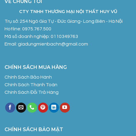
VỀ CHÚNG TÔI
CTY TNHH THƯƠNG MẠI NỘI THẤT HUY VŨ
Trụ sở: 254 Ngô Gia Tự - Đức Giang- Long Biên - Hà Nội
Hotline: 0975.767.500
Mã số doanh nghiệp: 0110349763
Email: giadungmienbachn@gmail.com
CHÍNH SÁCH MUA HÀNG
Chính Sách Bảo Hành
Chính Sách Thanh Toán
Chính Sách Đổi Trả Hàng
CHÍNH SÁCH BẢO MẬT