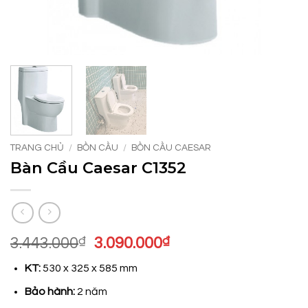
TRANG CHỦ
/
BỒN CẦU
/
BỒN CẦU CAESAR
Bàn Cầu Caesar C1352
Giá
Giá
3.443.000
₫
3.090.000
₫
gốc
hiện
KT:
530 x 325 x 585 mm
là:
tại
3.443.000₫.
là:
Bảo hành:
2 năm