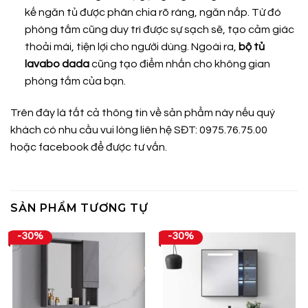
kế ngăn tủ được phân chia rõ ràng, ngăn nắp. Từ đó
phòng tắm cũng duy trì được sự sạch sẽ, tạo cảm giác
thoải mái, tiện lợi cho người dùng. Ngoài ra,
bộ tủ
lavabo dada
cũng tạo điểm nhấn cho không gian
phòng tắm của bạn.
Trên đây là tất cả thông tin về sản phẩm này nếu quý
khách có nhu cầu vui lòng liên hệ SĐT: 0975.76.75.00
hoặc
facebook
để được tư vấn.
SẢN PHẨM TƯƠNG TỰ
-30%
-30%