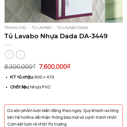
TRANG CHỦ
/
TỦ LAVABO
/
TỦ LAVABO DADA
Tủ Lavabo Nhựa Dada DA-3449
Giá
Giá
8.300.000
₫
7.600.000
₫
gốc
hiện
KT tủ chậu:
600 × 470
là:
tại
8.300.000₫.
là:
Chất liệu:
Nhựa PVC
7.600.000₫.
Do sản phẩm luôn biến động theo ngày. Quý khách vui lòng
liên hệ hotline để nhận thông báo mới và cạnh tranh nhất.
Cam kết luôn rẻ nhất thị trường