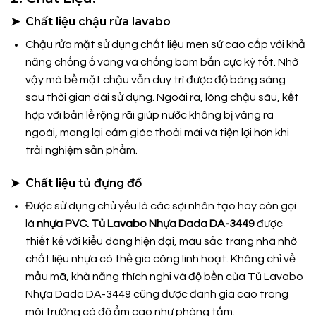
➤ Chất liệu chậu rửa lavabo
Chậu rửa mặt sử dụng chất liệu men sứ cao cấp với khả
năng chống ố vàng và chống bám bẩn cực kỳ tốt. Nhờ
vậy mà bề mặt chậu vẫn duy trì được độ bóng sáng
sau thời gian dài sử dụng. Ngoài ra, lòng chậu sâu, kết
hợp với bản lề rộng rãi giúp nước không bị văng ra
ngoài, mang lại cảm giác thoải mái và tiện lợi hơn khi
trải nghiệm sản phẩm.
➤ Chất liệu tủ đựng đồ
Được sử dụng chủ yếu là các sợi nhân tạo hay còn gọi
là
nhựa PVC. Tủ Lavabo Nhựa Dada DA-3449
được
thiết kế với kiểu dáng hiện đại, màu sắc trang nhã nhờ
chất liệu nhựa có thể gia công linh hoạt. Không chỉ về
mẫu mã, khả năng thích nghi và độ bền của Tủ Lavabo
Nhựa Dada DA-3449
cũng được đánh giá cao trong
môi trường có độ ẩm cao như phòng tắm.