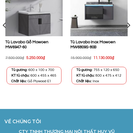
Tủ Lavabo Gỗ Mowoen
Tủ Lavabo Inox Mowoen
MW6947-60
MW6809S-80B
Giá
Giá
Giá
Giá
7.500.000
₫
5.250.000
₫
15.900.000
₫
11.130.000
₫
gốc
hiện
gốc
hiện
là:
tại
là:
tại
7.500.000₫.
là:
15.900.000₫.
là:
Tủ gương:
600 x 100 x 700
Tủ gương:
755 x 120 x 650
5.250.000₫.
11.130.000
KT tủ chậu:
600 x 455 x 465
KT tủ chậu:
800 x 475 x 412
Chất liệu:
Gỗ Plywood E1
Chất liệu:
Inox
VỀ CHÚNG TÔI
CTY TNHH THƯƠNG MẠI NỘI THẤT HUY VŨ