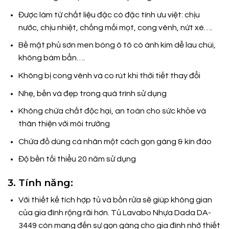
Được làm từ chất liệu đặc có đặc tính ưu việt: chịu
nước, chịu nhiệt, chống mối mọt, cong vênh, nứt xé….
Bề mặt phủ sơn men bóng ô tô có ánh kim dễ lau chùi,
không bám bẩn….
Không bị cong vênh và co rút khi thời tiết thay đổi
Nhẹ, bền và đẹp trong quá trình sử dụng
Không chứa chất độc hại, an toàn cho sức khỏe và
thân thiện với môi trường
Chứa đồ dùng cá nhân một cách gọn gàng & kín đáo
Độ bền tối thiểu 20 năm sử dụng
3. Tính năng:
Với thiết kế tích hợp tủ và bồn rửa sẽ giúp không gian
của gia đình rộng rãi hơn. Tủ Lavabo Nhựa Dada DA-
3449 còn mang đến sự gọn gàng cho gia đình nhờ thiết