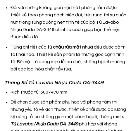
Đối với những không gian nội thất phòng tắm được
thiết kế theo phong cách hiện đại, trẻ trung thì sự cuốn
hút trong từng đường nét tinh tế của bộ Tủ Lavabo
Nhựa Dada DA-3449 chính là cách giúp bạn thể hiện
được điều đó.
Từng chi tiết của
tủ chậu rửa mặt nhựa
đều được bố trí
tất hài hòa. Thiết kế sản phẩm là những góc cạnh tinh
tế. Bề mặt tủ bóng mịn dễ lau chùi, không bị ảnh hưởng
bởi các loại hóa chất tẩy rửa.
Thông Số Tủ Lavabo Nhựa Dada DA-3449
Kích thước tủ: 600×470 mm
Để chọn được sản phẩm phù hợp với phòng tắm thì
những yếu tố về kích thước, thiết kế phải được đo lường
kỹ càng tối ưu không gian một cách hợp lí, thông minh
.
Tủ Lavabo Nhựa Dada DA-3449
phù hợp với không