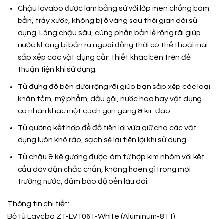
Chậu lavabo được làm bằng sứ với lớp men chống bám
bẩn, trầy xước, không bị ố vàng sau thời gian dài sử
dụng. Lòng chậu sâu, cùng phần bản lề rộng rãi giúp
nước không bị bắn ra ngoài đồng thời có thể thoải mái
sắp xếp các vật dụng cần thiết khác bên trên để
thuận tiện khi sử dụng.
Tủ đựng đồ bên dưới rộng rãi giúp bạn sắp xếp các loại
khăn tắm, mỹ phẩm, dầu gội, nước hoa hay vật dụng
cá nhân khác một cách gọn gàng & kín đáo.
Tủ gương kết hợp để đồ tiện lợi vừa giữ cho các vật
dụng luôn khô ráo, sạch sẽ lại tiện lợi khi sử dụng.
Tủ chậu & kệ gương được làm từ hợp kim nhôm với kết
cấu dày dặn chắc chắn, không hoen gỉ trong môi
trường nước, đảm bảo độ bền lâu dài.
Thông tin chi tiết:
Bộ tủ Lavabo ZT-LV1061-White (Aluminum-811)