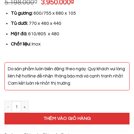
Giá
Giá
5.198.000
₫
3.950.000
₫
gốc
hiện
Tủ gương:
600/755 x 680 x 105
là:
tại
5.198.000₫.
là:
Tủ dưới:
770 x 460 x 440
3.950.000₫.
Mặt đá:
610/805 x 480
Chất liệu:
Inox
Do sản phẩm luôn biến động theo ngày. Quý khách vui lòng
liên hệ hotline để nhận thông báo mới và cạnh tranh nhất.
Cam kết luôn rẻ nhất thị trường
Bộ Tủ Lavabo ZT-LV1061-White (Aluminum-811) số lượng
THÊM VÀO GIỎ HÀNG