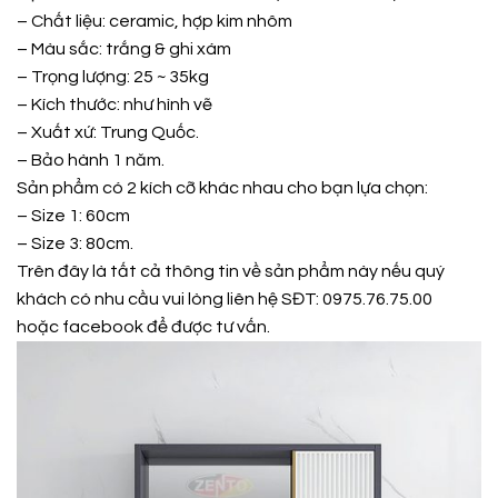
– Chất liệu: ceramic, hợp kim nhôm
– Màu sắc: trắng & ghi xám
– Trọng lượng: 25 ~ 35kg
– Kích thước: như hình vẽ
– Xuất xứ: Trung Quốc.
– Bảo hành 1 năm.
Sản phẩm có 2 kích cỡ khác nhau cho bạn lựa chọn:
– Size 1: 60cm
– Size 3: 80cm.
Trên đây là tất cả thông tin về sản phẩm này nếu quý
khách có nhu cầu vui lòng liên hệ SĐT: 0975.76.75.00
hoặc
facebook
để được tư vấn.