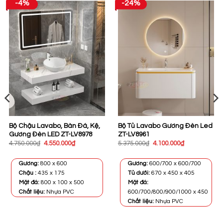
-4%
-24%
Bộ Chậu Lavabo, Bàn Đá, Kệ,
Bộ Tủ Lavabo Gương Đèn Led
Gương Đèn LED ZT-LV8978
ZT-LV8961
Giá
Giá
Giá
Giá
4.750.000
₫
4.550.000
₫
5.375.000
₫
4.100.000
₫
gốc
hiện
gốc
hiện
là:
tại
là:
tại
4.750.000₫.
là:
5.375.000₫.
là:
Gương:
800 x 600
Gương:
600/700 x 600/700
4.550.000₫.
4.100.000₫.
Chậu :
435 x 175
Tủ dưới:
670 x 450 x 405
Mặt đá:
800 x 100 x 500
Mặt đá:
Chất liệu:
Nhựa PVC
600/700/800/900/1000 x 450
Chất liệu:
Nhựa PVC