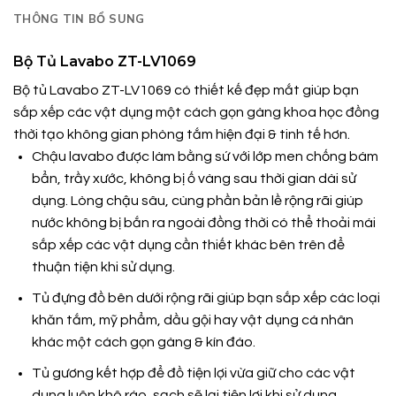
THÔNG TIN BỔ SUNG
Bộ Tủ Lavabo ZT-LV1069
Bộ tủ Lavabo ZT-LV1069 có thiết kế đẹp mắt giúp bạn
sắp xếp các vật dụng một cách gọn gàng khoa học đồng
thời tạo không gian phòng tắm hiện đại & tinh tế hơn.
Chậu lavabo được làm bằng sứ với lớp men chống bám
bẩn, trầy xước, không bị ố vàng sau thời gian dài sử
dụng. Lòng chậu sâu, cùng phần bản lề rộng rãi giúp
nước không bị bắn ra ngoài đồng thời có thể thoải mái
sắp xếp các vật dụng cần thiết khác bên trên để
thuận tiện khi sử dụng.
Tủ đựng đồ bên dưới rộng rãi giúp bạn sắp xếp các loại
khăn tắm, mỹ phẩm, dầu gội hay vật dụng cá nhân
khác một cách gọn gàng & kín đáo.
Tủ gương kết hợp để đồ tiện lợi vừa giữ cho các vật
dụng luôn khô ráo, sạch sẽ lại tiện lợi khi sử dụng.