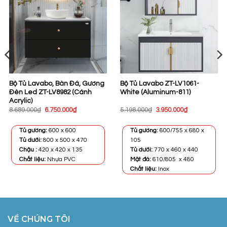
Bộ Tủ Lavabo, Bàn Đá, Gương
Bộ Tủ Lavabo ZT-LV1061-
Đèn Led ZT-LV8982 (Cánh
White (Aluminum-811)
Acrylic)
Giá
Giá
Giá
Giá
8.689.000
₫
6.750.000
₫
5.198.000
₫
3.950.000
₫
gốc
hiện
gốc
hiện
là:
tại
là:
tại
8.689.000₫.
là:
5.198.000₫.
là:
Tủ gương:
600 x 600
Tủ gương:
600/755 x 680 x
6.750.000₫.
3.950.000₫.
Tủ dưới:
800 x 500 x 470
105
Chậu :
420 x 420 x 135
Tủ dưới:
770 x 460 x 440
Chất liệu:
Nhựa PVC
Mặt đá:
610/805 x 480
Chất liệu:
Inox
VỀ CHÚNG TÔI