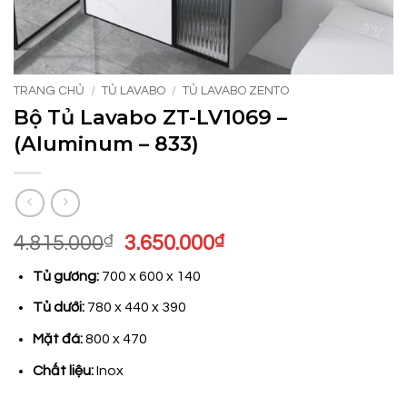
TRANG CHỦ
/
TỦ LAVABO
/
TỦ LAVABO ZENTO
Bộ Tủ Lavabo ZT-LV1069 –
(Aluminum – 833)
Giá
Giá
4.815.000
₫
3.650.000
₫
gốc
hiện
Tủ gương:
700 x 600 x 140
là:
tại
4.815.000₫.
là:
Tủ dưới:
780 x 440 x 390
3.650.000₫.
Mặt đá:
800 x 470
Chất liệu:
Inox