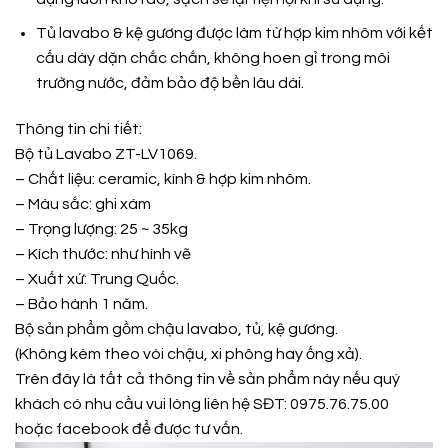
Tủ lavabo & kệ gương được làm từ hợp kim nhôm với kết
cấu dày dặn chắc chắn, không hoen gỉ trong môi
trường nước, đảm bảo độ bền lâu dài.
Thông tin chi tiết:
Bộ tủ Lavabo ZT-LV1069.
– Chất liệu: ceramic, kính & hợp kim nhôm.
– Màu sắc: ghi xám
– Trọng lượng: 25 ~ 35kg
– Kích thước: như hình vẽ
– Xuất xứ: Trung Quốc.
– Bảo hành 1 năm.
Bộ sản phẩm gồm chậu lavabo, tủ, kệ gương.
(Không kèm theo vòi chậu, xi phông hay ống xả).
Trên đây là tất cả thông tin về sản phẩm này nếu quý
khách có nhu cầu vui lòng liên hệ SĐT: 0975.76.75.00
hoặc
facebook
để được tư vấn.