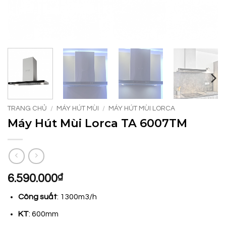
TRANG CHỦ
/
MÁY HÚT MÙI
/
MÁY HÚT MÙI LORCA
Máy Hút Mùi Lorca TA 6007TM
6.590.000
₫
Công suất
: 1300m3/h
KT
: 600mm