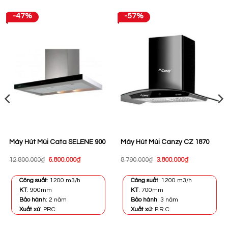
-47%
-57%
Máy Hút Mùi Cata SELENE 900
Máy Hút Mùi Canzy CZ 1870
Giá
Giá
Giá
Giá
12.800.000
₫
6.800.000
₫
8.790.000
₫
3.800.000
₫
gốc
hiện
gốc
hiện
là:
tại
là:
tại
12.800.000₫.
là:
8.790.000₫.
là:
Công suất
: 1200 m3/h
Công suất
: 1200 m3/h
6.800.000₫.
3.800.000₫.
KT
: 900mm
KT
: 700mm
Bảo hành
: 2 năm
Bảo hành
: 3 năm
Xuất xứ
: PRC
Xuất xứ
: P.R.C