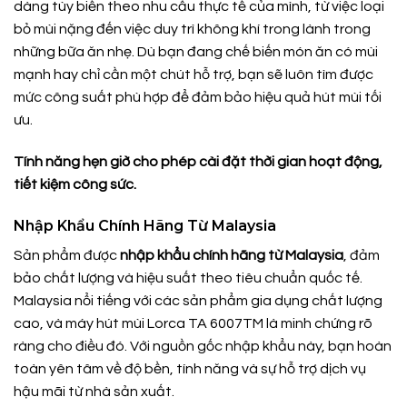
dàng tùy biến theo nhu cầu thực tế của mình, từ việc loại
bỏ mùi nặng đến việc duy trì không khí trong lành trong
những bữa ăn nhẹ. Dù bạn đang chế biến món ăn có mùi
mạnh hay chỉ cần một chút hỗ trợ, bạn sẽ luôn tìm được
mức công suất phù hợp để đảm bảo hiệu quả hút mùi tối
ưu.
Tính năng hẹn giờ cho phép cài đặt thời gian hoạt động,
tiết kiệm công sức.
Nhập Khẩu Chính Hãng Từ Malaysia
Sản phẩm được
nhập khẩu chính hãng từ Malaysia
, đảm
bảo chất lượng và hiệu suất theo tiêu chuẩn quốc tế.
Malaysia nổi tiếng với các sản phẩm gia dụng chất lượng
cao, và máy hút mùi Lorca TA 6007TM là minh chứng rõ
ràng cho điều đó. Với nguồn gốc nhập khẩu này, bạn hoàn
toàn yên tâm về độ bền, tính năng và sự hỗ trợ dịch vụ
hậu mãi từ nhà sản xuất.