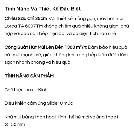
Tính Năng Và Thiết Kế Đặc Biệt
Chiều Sâu Chỉ 35cm
: Với thiết kế mỏng gọn, máy hút mùi
Lorca TA 6007TM không chiếm quá nhiều không gian, phù
hợp với các căn bếp hiện đại và có diện tích hạn chế.
Công Suất Hút Mùi Lên Đến 1300 m³/h
: Đảm bảo hiệu quả
hút mùi mạnh mẽ, giúp không khí trong bếp luôn được làm
sạch nhanh chóng và hiệu quả.
TÍNH NĂNG SẢN PHẨM
Chất liệu inox – Kính
Điều khiển cảm ứng Slider 8 mức
Khử mùi bằng than hoạt tính thế hệ mới và ống thoát
Ø150 mm