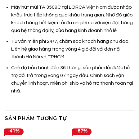
Máy hút mùi TA 3509C tại LORCA Việt Nam được nhập
khẩu trực tiếp không qua khâu trung gian. Nhờ đó giúp
khách hàng tiết kiệm tối đa chi phí so với việc đặt hàng
qua hệ thống đại lý, cửa hàng kinh doanh nhỏ lẻ.
Tư vấn miễn phí 24/7, chăm sóc khách hàng chu đáo.
Liên hệ giao hàng trong vòng 4 giờ đối với đơn nội
thành Hà Nội và TPHCM.
Chế độ bảo hành đến 36 tháng, sản phẩm lỗi được hỗ
trợ đổi trả trong vòng 07 ngày đầu. Chính sách vận
chuyển linh hoạt, miễn phí ship và hỗ trợ thanh toán tại
nhà.
SẢN PHẨM TƯƠNG TỰ
-41%
-67%