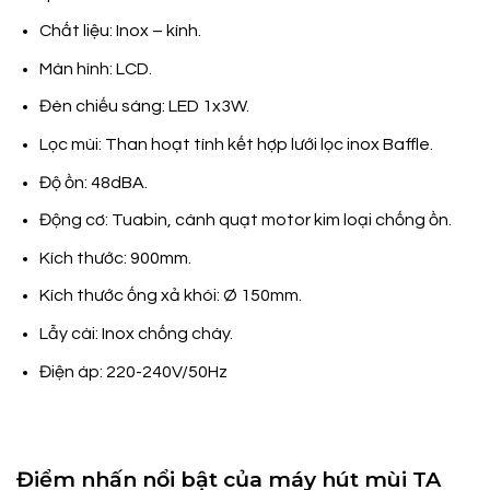
Chất liệu: Inox – kính.
Màn hình: LCD.
Đèn chiếu sáng: LED 1x3W.
Lọc mùi: Than hoạt tính kết hợp lưới lọc inox Baffle.
Độ ồn: 48dBA.
Động cơ: Tuabin, cánh quạt motor kim loại chống ồn.
Kích thước: 900mm.
Kích thước ống xả khói: Ø 150mm.
Lẫy cài: Inox chống cháy.
Điện áp: 220-240V/50Hz
Điểm nhấn nổi bật của máy hút mùi TA