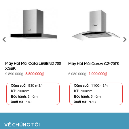
Máy Hút Mùi Cata LEGEND 700
Máy Hút Mùi Canzy CZ-70TS
XGBK
Giá
Giá
Giá
Giá
9.890.000
₫
5.800.000
₫
6.080.000
₫
1.990.000
₫
gốc
hiện
gốc
hiện
là:
tại
là:
tại
9.890.000₫.
là:
6.080.000₫.
là:
Công suất
: 530 m3/h
Công suất
: 1100m3/h
5.800.000₫.
1.990.000₫.
KT
: 700mm
KT
: 700mm
Bảo hành
: 2 năm
Bảo hành
: 3 năm
Xuất xứ
: PRC
Xuất xứ
: P.R.C
VỀ CHÚNG TÔI