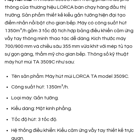
thông của thương hiệu LORCA bán chạy hàng đầu thị
trường. Sản phẩm thiết kế kiểu gắn tường hiện đại tạo
điểm nhấn nổi bật cho gian bếp. Máy có công suất hút
1350m³/h gồm 3 tốc độ tích hợp bảng điều khiển cảm ứng
vẫy tay thông minh thao tác dễ dàng. Kích thước máy
700/900 mm và chiều sâu 355 mm vừa khít với mép tủ tạo
sự gọn gàng, thẩm mỹ cho gian bếp. Thông số kỹ thuật
máy hút mùi TA 3509C như sau:
Tên sản phẩm: Máy hút mùi LORCA TA model 3509C.
Công suất hút: 1350m³/h.
Loại máy: Gắn tường.
Kiểu dáng: Mặt kính phẳng.
Tốc độ hút: 3 tốc độ.
Hệ thống điều khiển: Kiểu cảm ứng vẫy tay thiết kế trực
quan.