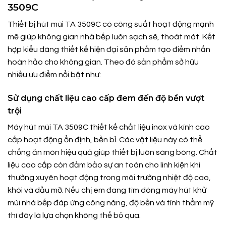
3509C
Thiết bị hút mùi TA 3509C có công suất hoạt động mạnh
mẽ giúp không gian nhà bếp luôn sạch sẽ, thoát mát. Kết
hợp kiểu dáng thiết kế hiện đại sản phẩm tạo điểm nhấn
hoàn hảo cho không gian. Theo đó sản phẩm sở hữu
nhiều ưu điểm nổi bật như:
Sử dụng chất liệu cao cấp đem đến độ bền vượt
trội
Máy hút mùi TA 3509C thiết kế chất liệu inox và kính cao
cấp hoạt động ổn định, bền bỉ. Các vật liệu này có thể
chống ăn mòn hiệu quả giúp thiết bị luôn sáng bóng. Chất
liệu cao cấp còn đảm bảo sự an toàn cho linh kiện khi
thường xuyên hoạt động trong môi trường nhiệt độ cao,
khói và dầu mỡ. Nếu chị em đang tìm dòng máy hút khử
mùi nhà bếp đáp ứng công năng, độ bền và tính thẩm mỹ
thì đây là lựa chọn không thể bỏ qua.