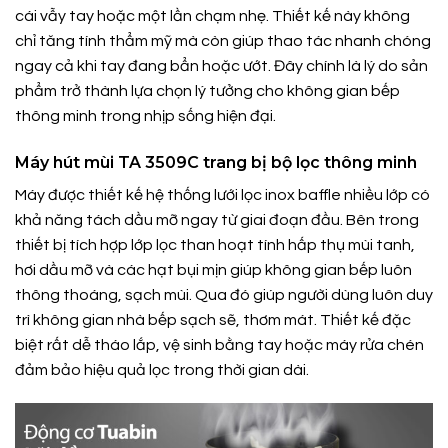
cái vẫy tay hoặc một lần chạm nhẹ. Thiết kế này không
chỉ tăng tính thẩm mỹ mà còn giúp thao tác nhanh chóng
ngay cả khi tay đang bẩn hoặc ướt. Đây chính là lý do sản
phẩm trở thành lựa chọn lý tưởng cho không gian bếp
thông minh trong nhịp sống hiện đại.
Máy hút mùi TA 3509C trang bị bộ lọc thông minh
Máy được thiết kế hệ thống lưới lọc inox baffle nhiều lớp có
khả năng tách dầu mỡ ngay từ giai đoạn đầu. Bên trong
thiết bị tích hợp lớp lọc than hoạt tính hấp thụ mùi tanh,
hơi dầu mỡ và các hạt bụi mịn giúp không gian bếp luôn
thông thoáng, sạch mùi. Qua đó giúp người dùng luôn duy
trì không gian nhà bếp sạch sẽ, thơm mát. Thiết kế đặc
biệt rất dễ tháo lắp, vệ sinh bằng tay hoặc máy rửa chén
đảm bảo hiệu quả lọc trong thời gian dài.