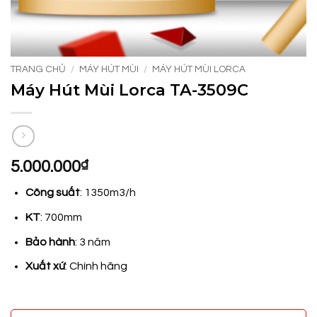
TRANG CHỦ
/
MÁY HÚT MÙI
/
MÁY HÚT MÙI LORCA
Máy Hút Mùi Lorca TA-3509C
5.000.000
₫
Công suất
: 1350m3/h
KT
: 700mm
Bảo hành
: 3 năm
Xuất xứ
: Chính hãng