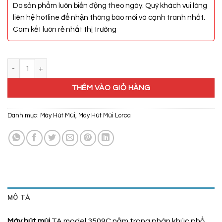
Do sản phẩm luôn biến động theo ngày. Quý khách vui lòng
liên hệ hotline để nhận thông báo mới và cạnh tranh nhất.
Cam kết luôn rẻ nhất thị trường
Máy Hút Mùi Lorca TA-3509C số lượng
THÊM VÀO GIỎ HÀNG
Danh mục:
Máy Hút Mùi
,
Máy Hút Mùi Lorca
MÔ TẢ
Máy hút mùi
TA model 3509C nằm trong phân khúc phổ