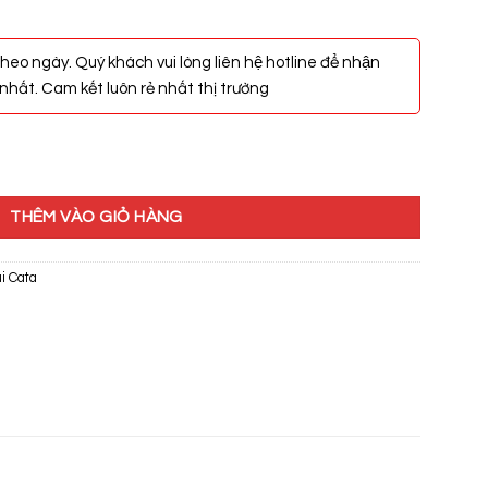
heo ngày. Quý khách vui lòng liên hệ hotline để nhận
hất. Cam kết luôn rẻ nhất thị trường
0 số lượng
THÊM VÀO GIỎ HÀNG
i Cata