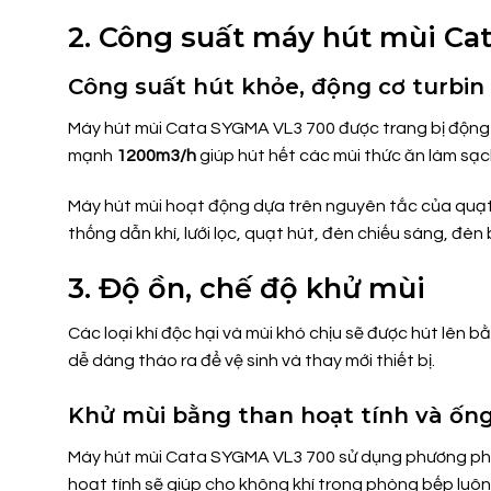
2. Công suất máy hút mùi C
Công suất hút khỏe, động cơ turbin 
Máy hút mùi Cata SYGMA VL3 700 được trang bị động 
mạnh
1200m3/h
giúp hút hết các mùi thức ăn làm sạc
Máy hút mùi hoạt động dựa trên nguyên tắc của quạt 
thống dẫn khí, lưới lọc, quạt hút, đèn chiếu sáng, đè
3. Độ ồn, chế độ khử mùi
Các loại khí độc hại và mùi khó chịu sẽ được hút lên 
dễ dàng tháo ra để vệ sinh và thay mới thiết bị.
Khử mùi bằng than hoạt tính và ống
Máy hút mùi Cata SYGMA VL3 700 sử dụng phương pháp
hoạt tính sẽ giúp cho không khí trong phòng bếp luôn