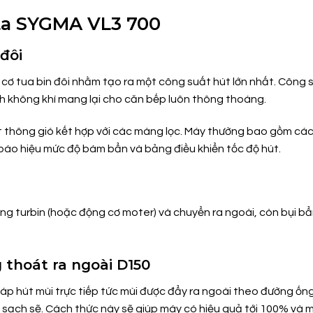
ata SYGMA VL3 700
đôi
cơ tua bin đôi nhằm tạo ra một công suất hút lớn nhất. Công
h không khí mang lại cho căn bếp luôn thông thoáng.
thông gió kết hợp với các màng lọc. Máy thường bao gồm các 
n báo hiệu mức độ bám bẩn và bảng điều khiển tốc độ hút.
bằng turbin (hoặc động cơ moter) và chuyển ra ngoài, còn bụi b
 thoát ra ngoài D150
 hút mùi trực tiếp tức mùi được đẩy ra ngoài theo đường ốn
 sạch sẽ. Cách thức này sẽ giúp máy có hiệu quả tới 100% và mù