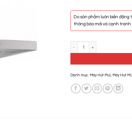
Do sản phẩm luôn biến động t
thông báo mới và cạnh tranh n
Máy Hút Mùi Cata SYGMA VL3 70
Danh mục:
Máy Hút Mùi
,
Máy Hút Mù