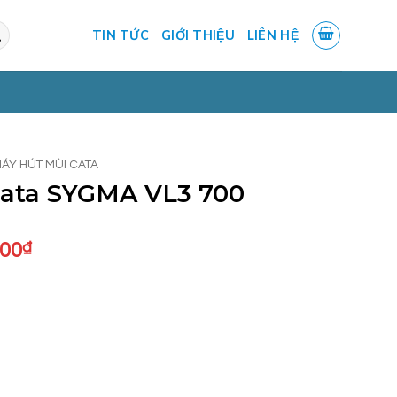
TIN TỨC
GIỚI THIỆU
LIÊN HỆ
ÁY HÚT MÙI CATA
Cata SYGMA VL3 700
Giá
000
₫
hiện
tại
.000₫.
là:
5.800.000₫.