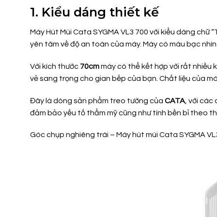
1. Kiểu dáng thiết kế
Máy Hút Mùi Cata SYGMA VL3 700 với kiểu dáng chữ “T”
yên tâm về độ an toàn của máy. Máy có màu bạc nhìn 
Với kích thước
70cm
máy có thể kết hợp với rất nhiều 
vẻ sang trọng cho gian bếp của bạn. Chất liệu của m
Đây là dòng sản phẩm treo tường của
CATA
, với các
đảm bảo yếu tố thẩm mỹ cũng như tính bền bỉ theo th
Góc chụp nghiêng trái – Máy hút mùi Cata SYGMA VL