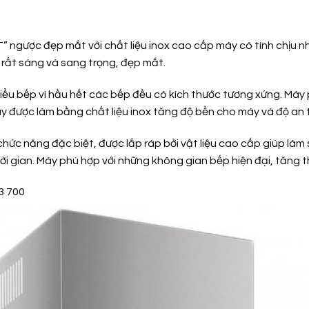
 ngược đẹp mắt với chất liệu inox cao cấp máy có tính chịu nh
rất sáng và sang trọng, đẹp mắt.
kiểu bếp vì hầu hết các bếp đều có kích thước tương xứng. Máy
áy được làm bằng chất liệu inox tăng độ bền cho máy và độ an 
 chức năng đặc biệt, được lắp ráp bởi vật liệu cao cấp giúp là
ời gian. Máy phù hợp với những không gian bếp hiện đại, tăng 
3 700