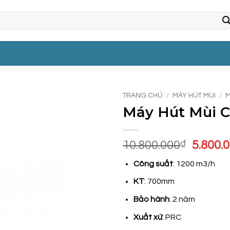
TRANG CHỦ
/
MÁY HÚT MÙI
/
M
Máy Hút Mùi 
Giá
10.800.000
₫
5.800.
gốc
Công suất
: 1200 m3/h
là:
10.800
KT
: 700mm
Bảo hành
: 2 năm
Xuất xứ
: PRC