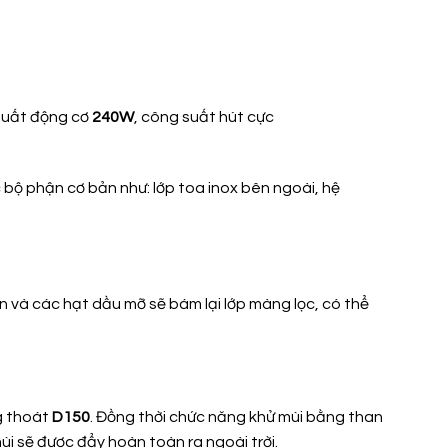
 suất động cơ
240W
, công suất hút cực
bộ phận cơ bản như: lớp toa inox bên ngoài, hệ
ẩn và các hạt dầu mỡ sẽ bám lại lớp màng lọc, có thể
g thoát
D150
. Đồng thời chức năng khử mùi bằng than
i sẽ được đẩy hoàn toàn ra ngoài trời.