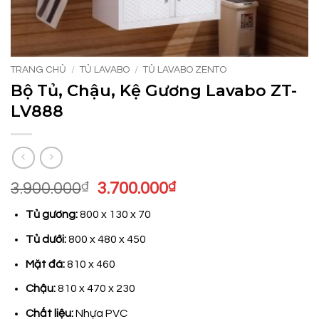
TRANG CHỦ
/
TỦ LAVABO
/
TỦ LAVABO ZENTO
Bộ Tủ, Chậu, Kệ Gương Lavabo ZT-
LV888
Giá
Giá
3.900.000
₫
3.700.000
₫
gốc
hiện
Tủ gương:
800 x 130 x 70
là:
tại
3.900.000₫.
là:
Tủ dưới:
800 x 480 x 450
3.700.000₫.
Mặt đá:
810 x 460
Chậu:
810 x 470 x 230
Chất liệu:
Nhựa PVC