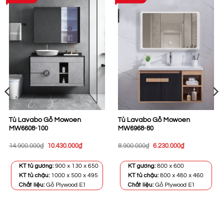
Tủ Lavabo Gỗ Mowoen
Tủ Lavabo Gỗ Mowoen
MW6608-100
MW6968-80
Giá
Giá
Giá
Giá
14.900.000
₫
10.430.000
₫
8.900.000
₫
6.230.000
₫
gốc
hiện
gốc
hiện
là:
tại
là:
tại
14.900.000₫.
là:
8.900.000₫.
là:
KT tủ gương:
900 x 130 x 650
KT gương:
800 x 600
10.430.000₫.
6.230.000₫.
KT tủ chậu:
1000 x 500 x 495
KT tủ chậu:
800 x 480 x 460
Chất liệu:
Gỗ Plywood E1
Chất liệu:
Gỗ Plywood E1