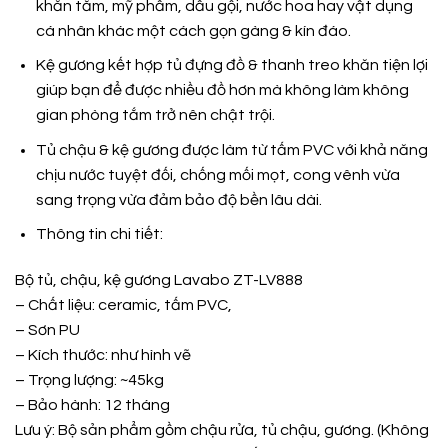
khăn tắm, mỹ phẩm, dầu gội, nước hoa hay vật dụng
cá nhân khác một cách gọn gàng & kín đáo.
Kệ gương kết hợp tủ đựng đồ & thanh treo khăn tiện lợi
giúp bạn để được nhiều đồ hơn mà không làm không
gian phòng tắm trở nên chật trội.
Tủ chậu & kệ gương được làm từ tấm PVC với khả năng
chịu nước tuyệt đối, chống mối mọt, cong vênh vừa
sang trọng vừa đảm bảo độ bền lâu dài.
Thông tin chi tiết:
Bộ tủ, chậu, kệ gương Lavabo ZT-LV888
– Chất liệu: ceramic, tấm PVC,
– Sơn PU
– Kích thước: như hình vẽ
– Trọng lượng: ~45kg
– Bảo hành: 12 tháng
Lưu ý: Bộ sản phẩm gồm chậu rửa, tủ chậu, gương. (Không