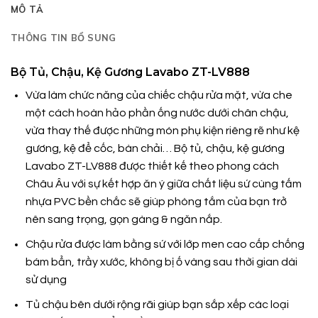
MÔ TẢ
THÔNG TIN BỔ SUNG
Bộ Tủ, Chậu, Kệ Gương Lavabo ZT-LV888
Vừa làm chức năng của chiếc chậu rửa mặt, vừa che
một cách hoàn hảo phần ống nước dưới chân chậu,
vừa thay thế được những món phụ kiện riêng rẽ như kệ
gương, kệ để cốc, bàn chải… Bộ tủ, chậu, kệ gương
Lavabo ZT-LV888 được thiết kế theo phong cách
Châu Âu với sự kết hợp ăn ý giữa chất liệu sứ cùng tấm
nhựa PVC bền chắc sẽ giúp phòng tắm của bạn trở
nên sang trọng, gọn gàng & ngăn nắp.
Chậu rửa được làm bằng sứ với lớp men cao cấp chống
bám bẩn, trầy xước, không bị ố vàng sau thời gian dài
sử dụng
Tủ chậu bên dưới rộng rãi giúp bạn sắp xếp các loại