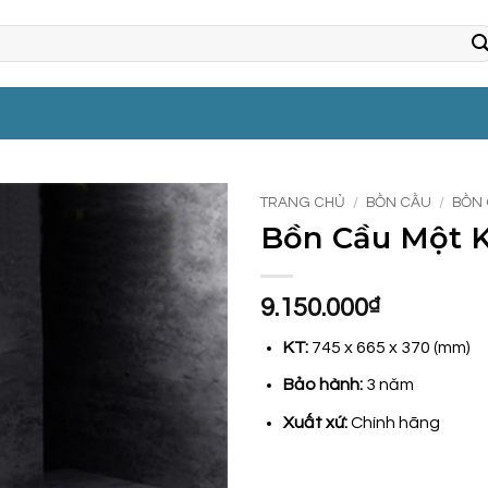
TRANG CHỦ
/
BỒN CẦU
/
BỒN 
Bồn Cầu Một K
9.150.000
₫
KT:
745 x 665 x 370 (mm)
Bảo hành:
3 năm
Xuất xứ:
Chính hãng