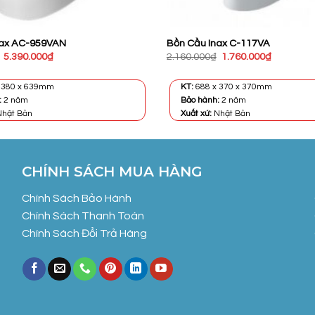
nax AC-959VAN
Bồn Cầu Inax C-117VA
Giá
Giá
Giá
Giá
5.390.000
₫
2.160.000
₫
1.760.000
₫
gốc
hiện
gốc
hiện
là:
tại
là:
tại
6.890.000₫.
là:
2.160.000₫.
là:
x 380 x 639mm
KT:
688 x 370 x 370mm
5.390.000₫.
1.760.000
:
2 năm
Bảo hành:
2 năm
hật Bản
Xuất xứ:
Nhật Bản
CHÍNH SÁCH MUA HÀNG
Chính Sách Bảo Hành
Chính Sách Thanh Toán
Chính Sách Đổi Trả Hàng