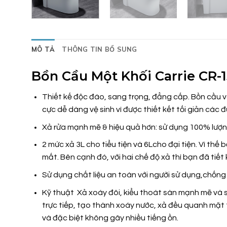
MÔ TẢ
THÔNG TIN BỔ SUNG
Bồn Cầu Một Khối Carrie CR-
Thiết kế độc đáo, sang trọng, đẳng cấp. Bồn cầu v
cực dễ dàng vệ sinh vì được thiết kết tối giản các
Xả rửa mạnh mẽ & hiệu quả hơn:
sử dụng 100% lượng
2 mức xả 3L cho tiểu tiện và 6Lcho đại tiện. Vì thế
mất. Bên cạnh đó, với hai chế độ xả thì bạn đã tiết
Sử dụng chất liệu an toàn với người sử dụng,chố
Kỹ thuật Xả xoáy đôi, kiểu thoát sàn mạnh mẽ và 
trực tiếp, tạo thành xoáy nước, xả đều quanh mặt
và đặc biệt không gây nhiều tiếng ồn.