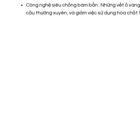
Công nghệ siêu chống bám bẩn : Những vết ố vàng h
cầu thường xuyên, và giảm việc sử dụng hóa chất t