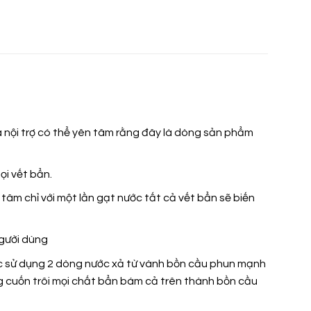
à nội trợ có thể yên tâm rằng đây là dòng sản phẩm
ọi vết bẩn.
n tâm chỉ với một lần gạt nước tất cả vết bẩn sẽ biến
người dùng
ắc sử dụng 2 dòng nước xả từ vành bồn cầu phun mạnh
g cuốn trôi mọi chất bẩn bám cả trên thành bồn cầu