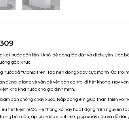
1309
à két nước gắn liền 1 khối dễ dàng lắp đặt và di chuyển. Các b
 đường gấp khúc.
 nước xả từ phía trên, tạo nên dòng xoáy cực mạnh rửa trôi m
 bạn đừng lo lắng về vấn đề vết bẩn có trôi đi hết không. Hãy yê
 kiệm khá khá nước cho gia đình mình.
ng bám bẩn chống chày xước. Nắp đóng êm giúp
thân thiện với 
siêu tiết kiệm nước. Hệ thống xả này hoạt động trên nguyên t
 trong bồn cầu, áp lực nước mạnh mẽ, giúp xoáy sâu và dễ dàn