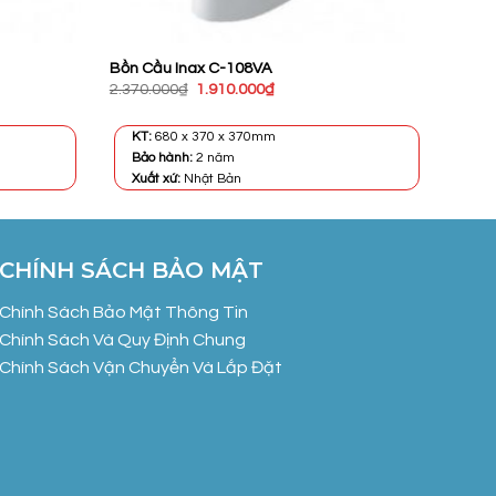
Bồn Cầu Inax C-108VA
Giá
Giá
2.370.000
₫
1.910.000
₫
gốc
hiện
là:
tại
2.370.000₫.
là:
KT:
680 x 370 x 370mm
₫.
1.910.000₫.
Bảo hành:
2 năm
Xuất xứ:
Nhật Bản
CHÍNH SÁCH BẢO MẬT
Chính Sách Bảo Mật Thông Tin
Chính Sách Và Quy Định Chung
Chính Sách Vận Chuyển Và Lắp Đặt