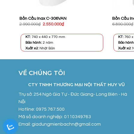
Bồn Cầu Inax C-306VAN
Bồn Cầu I
Giá
Giá
2.990.000
₫
2.550.000
₫
6.890.000
₫
gốc
hiện
là:
tại
2.990.000₫.
là:
KT:
740 x 440 x 770 mm
KT:
760 
2.550.000₫.
Bảo hành:
2 năm
Bảo hành
Xuất xứ:
Nhật Bản
Xuất xứ:
N
VỀ CHÚNG TÔI
CTY TNHH THƯƠNG MẠI NỘI THẤT HUY VŨ
Trụ sở: 254 Ngô Gia Tự - Đức Giang- Long Biên - Hà
Nội
Hotline: 0975.767.500
Mã số doanh nghiệp: 0110349763
Email: giadungmienbachn@gmail.com