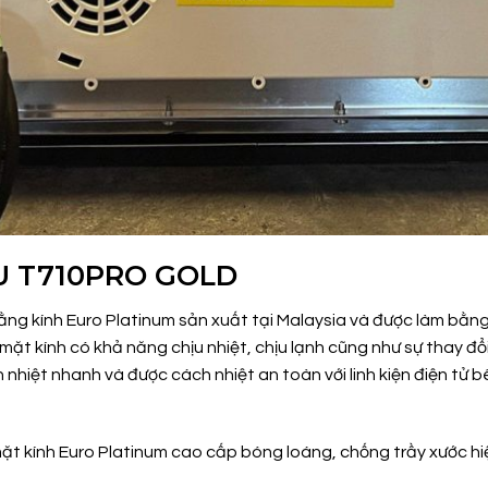
 EU T710PRO GOLD
g kính Euro Platinum sản xuất tại Malaysia và được làm bằng c
mặt kính có khả năng chịu nhiệt, chịu lạnh cũng như sự thay đổ
n nhiệt nhanh và được cách nhiệt an toàn với linh kiện điện t
mặt kính Euro Platinum cao cấp bóng loáng, chống trầy xước hiệ