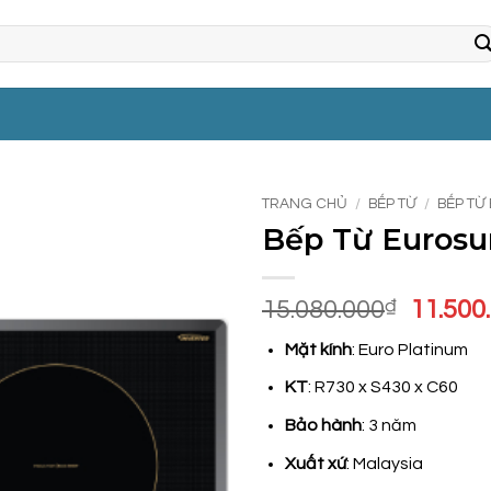
TRANG CHỦ
/
BẾP TỪ
/
BẾP TỪ
Bếp Từ Euros
Giá
15.080.000
₫
11.500
gốc
Mặt kính
: Euro Platinum
là:
15.080
KT
: R730 x S430 x C60
Bảo hành
: 3 năm
Xuất xứ
: Malaysia