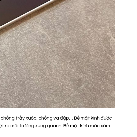
ệt, chống trầy xước, chống va đập… Bề mặt kính được
iệt ra môi trường xung quanh. Bề mặt kính màu xám