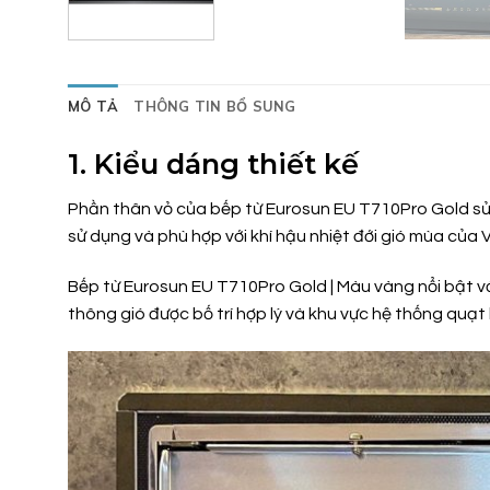
MÔ TẢ
THÔNG TIN BỔ SUNG
1. Kiểu dáng thiết kế
Phần thân vỏ của bếp từ Eurosun EU T710Pro Gold sử d
sử dụng và phù hợp với khí hậu nhiệt đới gió mùa của 
Bếp từ Eurosun EU T710Pro Gold | Màu vàng nổi bật vớ
thông gió được bố trí hợp lý và khu vực hệ thống quạt 