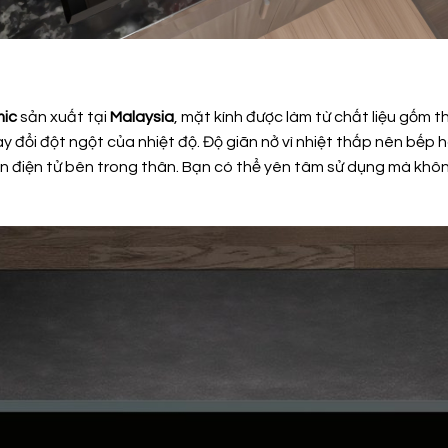
mic
sản xuất tại
Malaysia
, mặt kính được làm từ chất liệu gốm t
y đổi đột ngột của nhiệt độ. Độ giãn nở vì nhiệt thấp nên bếp 
ện điện tử bên trong thân. Bạn có thể yên tâm sử dụng mà không