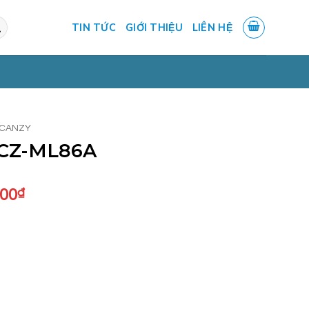
TIN TỨC
GIỚI THIỆU
LIÊN HỆ
 CANZY
 CZ-ML86A
Giá
000
₫
hiện
tại
.000₫.
là:
6.500.000₫.