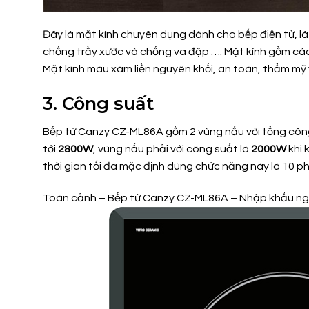
Đây là mặt kính chuyên dụng dành cho bếp điện từ, là 
chống trầy xước và chống va đập …. Mặt kính gồm các 
Mặt kính màu xám liền nguyên khối, an toàn, thẩm mỹ và
3. Công suất
Bếp từ Canzy CZ-ML86A gồm 2 vùng nấu với tổng côn
tới
2800W
, vùng nấu phải với công suất là
2000W
khi 
thời gian tối đa mặc định dùng chức năng này là 10 ph
Toàn cảnh – Bếp từ Canzy CZ-ML86A – Nhập khẩu ngu