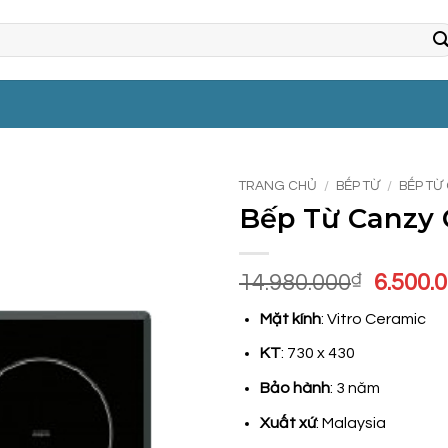
TRANG CHỦ
/
BẾP TỪ
/
BẾP TỪ
Bếp Từ Canzy
Giá
14.980.000
₫
6.500.
gốc
Mặt kính
: Vitro Ceramic
là:
14.980
KT
: 730 x 430
Bảo hành
: 3 năm
Xuất xứ
: Malaysia