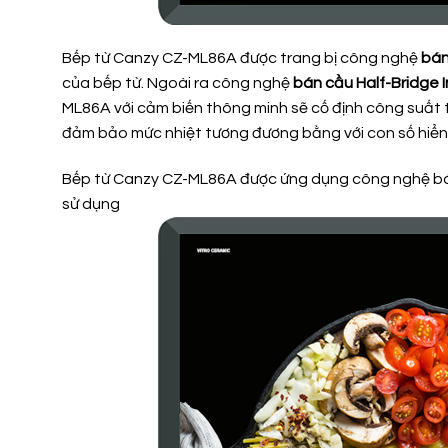
Bếp từ Canzy CZ-ML86A được trang bị công nghệ
bán
của bếp từ. Ngoài ra công nghệ
bán cầu Half-Bridge I
ML86A với cảm biến thông minh sẽ cố định công suất ti
đảm bảo mức nhiệt tương đương bằng với con số hiển t
Bếp từ Canzy CZ-ML86A được ứng dụng công nghệ bán cầ
sử dụng