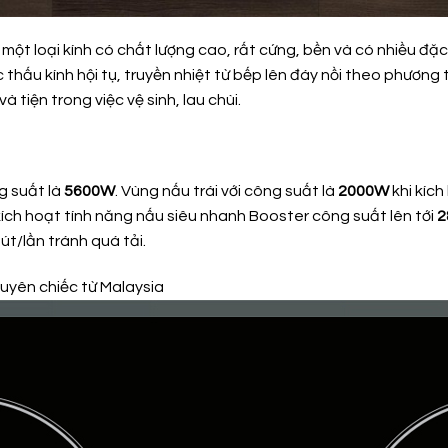
một loại kính có chất lượng cao, rất cứng, bền và có nhiều đặc 
thấu kính hội tụ, truyền nhiệt từ bếp lên đáy nồi theo phương 
 tiện trong việc vệ sinh, lau chùi.
g suất là
5600W
. Vùng nấu trái với công suất là
2000W
khi kíc
kích hoạt tính năng nấu siêu nhanh Booster công suất lên tới
2
út/lần tránh quá tải.
yên chiếc từ Malaysia