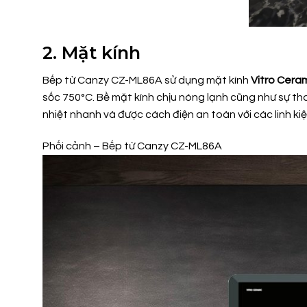
2. Mặt kính
Bếp từ Canzy CZ-ML86A sử dụng mặt kính
Vitro Cera
sốc 750°C. Bề mặt kính chịu nóng lạnh cũng như sự tha
nhiệt nhanh và được cách điện an toàn với các linh ki
Phối cảnh – Bếp từ Canzy CZ-ML86A