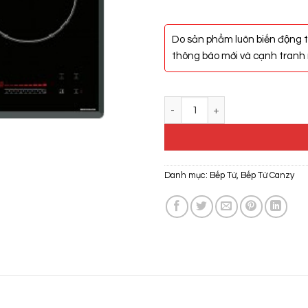
Do sản phẩm luôn biến động t
thông báo mới và cạnh tranh n
Bếp Từ Canzy CZ-ML86A số lượn
Danh mục:
Bếp Từ
,
Bếp Từ Canzy