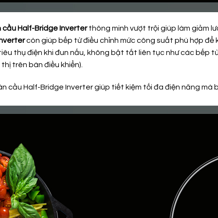
 cầu Half-Bridge Inverter
thông minh vượt trội giúp làm giảm l
nverter
còn giúp bếp từ điều chỉnh mức công suất phù hợp để k
êu thụ điện khi đun nấu, không bật tắt liên tục như các bếp t
hị trên bàn điều khiển).
u Half-Bridge Inverter giúp tiết kiệm tối đa điện năng mà bế