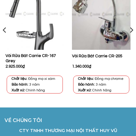
Vòi Rửa Bát Carrie CR-167
Vòi Rửa Bát Carrie CR-205
Grey
2.925.000
₫
1.340.000
₫
Chất liệu:
Đồng mạ xi xám
Chất liệu:
Đồng mạ chrome
Bảo hành:
3 năm
Bảo hành:
3 năm
Xuất xứ:
Chính hãng
Xuất xứ:
Chính hãng
VỀ CHÚNG TÔI
CTY TNHH THƯƠNG MẠI NỘI THẤT HUY VŨ