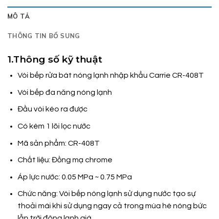
MÔ TẢ
THÔNG TIN BỔ SUNG
1.Thông số kỹ thuật
Vòi bếp rửa bát nóng lạnh nhập khẩu Carrie CR-408T
Vòi bếp đa năng nóng lạnh
Đầu vòi kéo ra được
Có kèm 1 lõi lọc nước
Mã sản phẩm: CR-408T
Chất liệu: Đồng mạ chrome
Áp lực nước: 0.05 MPa ~ 0.75 MPa
Chức năng: Vòi bếp nóng lạnh sử dụng nước tạo sự
thoải mái khi sử dụng ngay cả trong mùa hè nóng bức
lẫn trời đông lạnh giá.