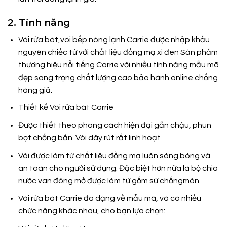
2. Tính năng
Vòi rửa bát,vòi bếp nóng lạnh Carrie được nhập khẩu
nguyên chiếc từ với chất liệu đồng mạ xi đen Sản phẩm
thương hiệu nổi tiếng Carrie với nhiều tính năng mẫu mã
đẹp sang trọng chất lượng cao bảo hành online chống
hàng giả.
Thiết kế Vòi rửa bát Carrie
Được thiết theo phong cách hiện đại gắn chậu, phun
bọt chống bắn. Vòi dây rút rất linh hoạt
Vòi được làm từ chất liệu đồng mạ luôn sáng bóng và
an toàn cho người sử dụng. Đặc biệt hơn nữa là bộ chia
nước van đóng mở được làm từ gốm sứ chốngmòn.
Vòi rửa bát Carrie đa dạng về mẫu mã, và có nhiều
chức năng khác nhau, cho bạn lựa chọn: