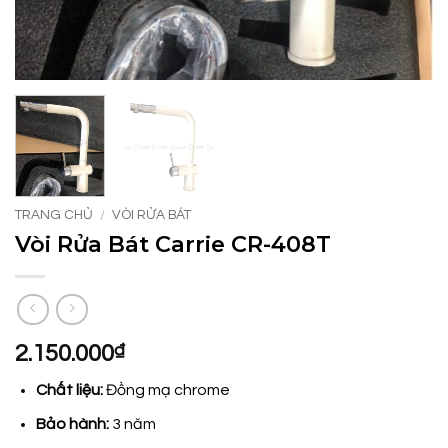
TRANG CHỦ
/
VÒI RỬA BÁT
Vòi Rửa Bát Carrie CR-408T
2.150.000
₫
Chất liệu:
Đồng mạ chrome
Bảo hành:
3 năm