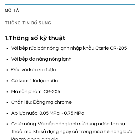
MÔ TẢ
THÔNG TIN BỔ SUNG
1.Thông số kỹ thuật
Vòi bếp rửa bát nóng lạnh nhập khẩu Carrie CR-205
Vòi bếp đa năng nóng lạnh
Đầu vòi kéo ra được
Có kèm 1 lõi lọc nước
Mã sản phẩm: CR-205
Chất liệu: Đồng mạ chrome
Áp lực nước: 0.05 MPa ~ 0.75 MPa
Chức năng: Vòi bếp nóng lạnh sử dụng nước tạo sự
thoải mái khi sử dụng ngay cả trong mùa hè nóng bức
lẫn trời đông lạnh giá.