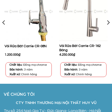
Vòi Rửa Bát Carrie CR-162
Vòi Rửa Bát Carrie CR-08N
Bóng
1.200.000
₫
4.250.000
₫
Chất liệu:
Đồng mạ chrome
Chất liệu:
Đồng mạ chrome
Bảo hành:
3 năm
Bảo hành:
3 năm
Xuất xứ:
Chính hãng
Xuất xứ:
Chính hãng
VỀ CHÚNG TÔI
CTY TNHH THƯƠNG MẠI NỘI THẤT HUY VŨ
Trụ sở: 254 Ngô Gia Tự - Đức Giang- Long Biên - Hà Nội