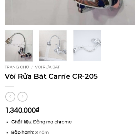
TRANG CHỦ
/
VÒI RỬA BÁT
Vòi Rửa Bát Carrie CR-205
1.340.000
₫
Chất liệu:
Đồng mạ chrome
Bảo hành:
3 năm