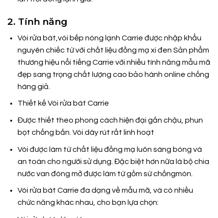
2. Tính năng
Vòi rửa bát,vòi bếp nóng lạnh Carrie được nhập khẩu
nguyên chiếc từ với chất liệu đồng mạ xi đen Sản phẩm
thương hiệu nổi tiếng Carrie với nhiều tính năng mẫu mã
đẹp sang trọng chất lượng cao bảo hành online chống
hàng giả.
Thiết kế Vòi rửa bát Carrie
Được thiết theo phong cách hiện đại gắn chậu, phun
bọt chống bắn. Vòi dây rút rất linh hoạt
Vòi được làm từ chất liệu đồng mạ luôn sáng bóng và
an toàn cho người sử dụng. Đặc biệt hơn nữa là bộ chia
nước van đóng mở được làm từ gốm sứ chốngmòn.
Vòi rửa bát Carrie đa dạng về mẫu mã, và có nhiều
chức năng khác nhau, cho bạn lựa chọn: