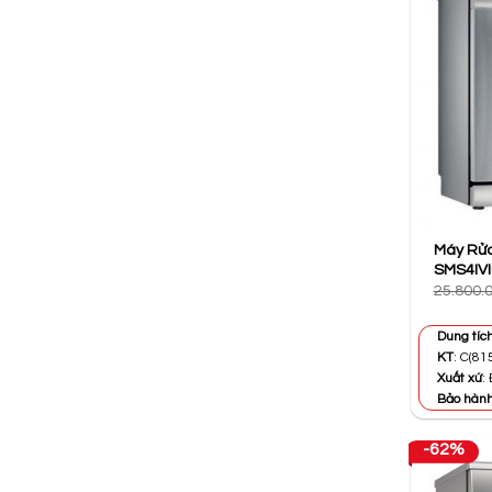
Máy Rửa
SMS4IVI
25.800.
Dung tíc
KT
: C(81
Xuất xứ
:
Bảo hàn
-62%