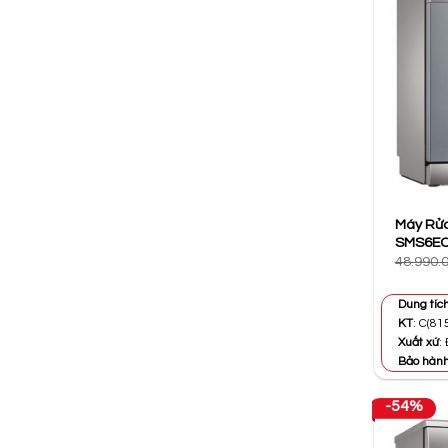
Máy Rửa
SMS6EC
48.990.
Dung tíc
KT
: C(81
Xuất xứ
:
Bảo hàn
-54%