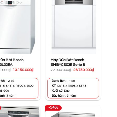
ửa Bát Bosch
Máy Rửa Bát Bosch
3L02EA
SMI8YCS03E Serie 8
Giá
Giá
Giá
Giá
0.000
₫
13.150.000
₫
72.900.000
₫
28.750.000
₫
gốc
hiện
gốc
hiện
là:
tại
là:
tại
24.800.000₫.
là:
72.900.000₫.
là:
tích
: 12 bộ
Dung tích
: 14 bộ
13.150.000₫.
28.750.000₫.
(815-845) x R600 x S600
KT
: C815 x R598 x S573
xứ
: Đức
Xuất xứ
: Đức
ành
: 3 năm
Bảo hành
: 3 năm
-54%