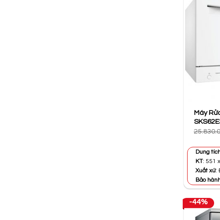
Máy Rửa
SKS62E3
25.830.
Dung tíc
KT
: 551 
Xuất xứ
:
Bảo hàn
-44%