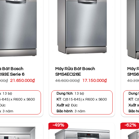
 Bát Bosch
Máy Rửa Bát Bosch
Máy R
93E Serie 6
SMS4ECI26E
SMS6
Giá
Giá
Giá
Giá
000
₫
21.650.000
₫
46.600.000
₫
17.150.000
₫
40.39
gốc
hiện
gốc
hiện
là:
tại
là:
tại
47.570.000₫.
là:
46.600.000₫.
là:
h
: 13 bộ
Dung tích
: 13 bộ
Dung 
21.650.000₫.
17.150.000₫.
5-845) x R600 x S600
KT
: C(815-845) x R600 x S600
KT
: C
 Đức
Xuất xứ
: Đức
Xuất 
h
: 3 năm
Bảo hành
: 3 năm
Bảo h
-49%
-62%