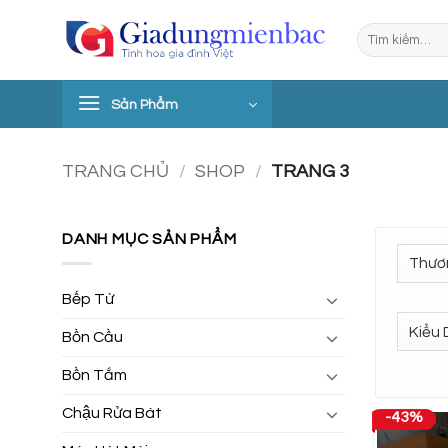
Bỏ
Tìm
qua
kiếm:
nội
dung
Sản Phẩm
TRANG CHỦ
/
SHOP
/
TRANG 3
DANH MỤC SẢN PHẨM
Bếp Từ
Bồn Cầu
Bồn Tắm
Chậu Rửa Bát
-43%