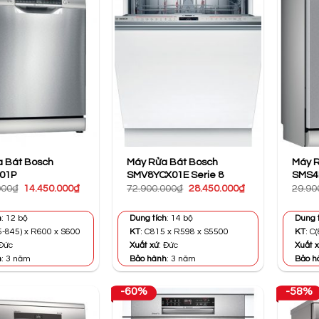
 Bát Bosch
Máy Rửa Bát Bosch
Máy R
01P
SMV8YCX01E Serie 8
SMS4
Giá
Giá
Giá
Giá
000
₫
14.450.000
₫
72.900.000
₫
28.450.000
₫
29.90
gốc
hiện
gốc
hiện
là:
tại
là:
tại
25.800.000₫.
là:
72.900.000₫.
là:
h
: 12 bộ
Dung tích
: 14 bộ
Dung 
14.450.000₫.
28.450.000₫.
5-845) x R600 x S600
KT
: C815 x R598 x S5500
KT
: C
 Đức
Xuất xứ
: Đức
Xuất 
h
: 3 năm
Bảo hành
: 3 năm
Bảo h
-60%
-58%