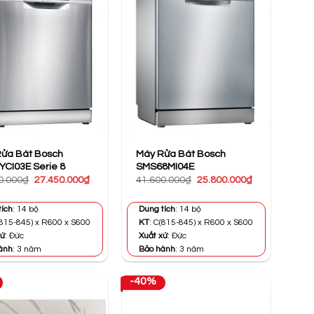
ửa Bát Bosch
Máy Rửa Bát Bosch
CI03E Serie 8
SMS68MI04E
Giá
Giá
Giá
Giá
0.000
₫
27.450.000
₫
41.600.000
₫
25.800.000
₫
gốc
hiện
gốc
hiện
là:
tại
là:
tại
72.990.000₫.
là:
41.600.000₫.
là:
tích
: 14 bộ
Dung tích
: 14 bộ
27.450.000₫.
25.800.000₫.
(815-845) x R600 x S600
KT
: C(815-845) x R600 x S600
xứ
: Đức
Xuất xứ
: Đức
ành
: 3 năm
Bảo hành
: 3 năm
-40%