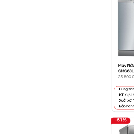
Máy Rửa
SMS63L
25.800.
Dung tíc
KT
: C(81
Xuất xứ
:
Bảo hàn
-51%