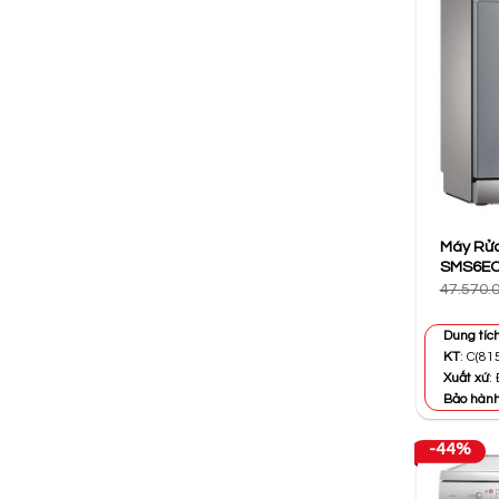
Máy Rửa
SMS6ECI
47.570.
Dung tíc
KT
: C(81
Xuất xứ
:
Bảo hàn
-44%