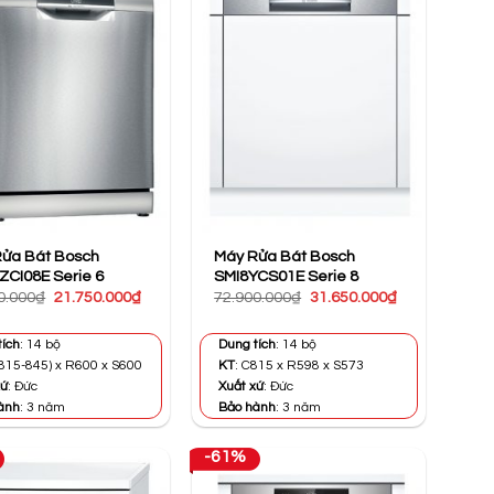
ửa Bát Bosch
Máy Rửa Bát Bosch
CI08E Serie 6
SMI8YCS01E Serie 8
Giá
Giá
Giá
Giá
0.000
₫
21.750.000
₫
72.900.000
₫
31.650.000
₫
gốc
hiện
gốc
hiện
là:
tại
là:
tại
48.000.000₫.
là:
72.900.000₫.
là:
tích
: 14 bộ
Dung tích
: 14 bộ
21.750.000₫.
31.650.000₫.
(815-845) x R600 x S600
KT
: C815 x R598 x S573
xứ
: Đức
Xuất xứ
: Đức
ành
: 3 năm
Bảo hành
: 3 năm
-61%