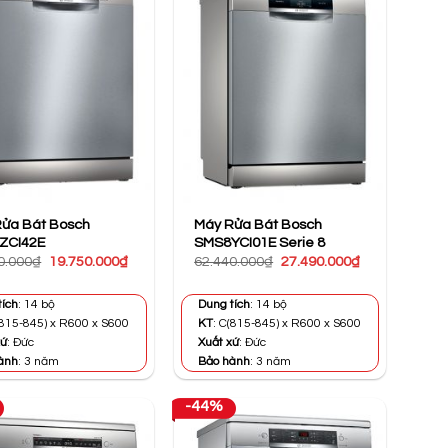
ửa Bát Bosch
Máy Rửa Bát Bosch
ZCI42E
SMS8YCI01E Serie 8
Giá
Giá
Giá
Giá
0.000
₫
19.750.000
₫
62.440.000
₫
27.490.000
₫
gốc
hiện
gốc
hiện
là:
tại
là:
tại
46.990.000₫.
là:
62.440.000₫.
là:
tích
: 14 bộ
Dung tích
: 14 bộ
19.750.000₫.
27.490.000₫.
(815-845) x R600 x S600
KT
: C(815-845) x R600 x S600
xứ
: Đức
Xuất xứ
: Đức
ành
: 3 năm
Bảo hành
: 3 năm
-44%