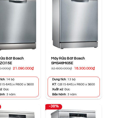
ửa Bát Bosch
Máy Rửa Bát Bosch
ZCI15E
SMS46MI05E
Giá
Giá
Giá
Giá
0.000
₫
21.090.000
₫
32.600.000
₫
18.300.000
₫
gốc
hiện
gốc
hiện
là:
tại
là:
tại
40.390.000₫.
là:
32.600.000₫.
là:
tích
: 14 bộ
Dung tích
: 13 bộ
21.090.000₫.
18.300.000₫.
(815-845) x R600 x S600
KT
: C(815-845) x R600 x S600
xứ
: Đức
Xuất xứ
: Đức
ành
: 3 năm
Bảo hành
: 3 năm
-38%