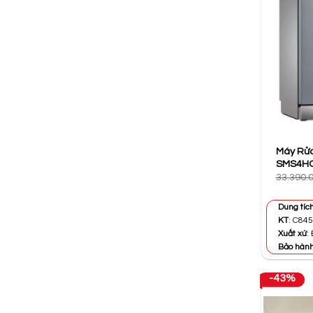
Máy Rửa
SMS4HC
33.390.
Dung tíc
KT
: C845
Xuất xứ
:
Bảo hàn
-43%