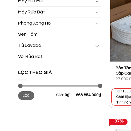
Máy Hút Mùi
Máy Rửa Bát
Phòng Xông Hơi
Sen Tắm
Tủ Lavabo
Vòi Rửa Bát
Bồn Tắ
LỌC THEO GIÁ
Cấp Car
27.000.
KT:
1500 
Giá
Giá
Giá:
0₫
—
668.854.000₫
LỌC
tối
tối
Chất liệu
thiểu
đa
Tính năn
-37%