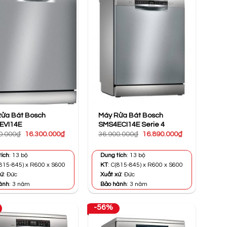
ửa Bát Bosch
Máy Rửa Bát Bosch
EVI14E
SMS4ECI14E Serie 4
Giá
Giá
Giá
Giá
0.000
₫
16.300.000
₫
36.900.000
₫
16.890.000
₫
gốc
hiện
gốc
hiện
là:
tại
là:
tại
29.900.000₫.
là:
36.900.000₫.
là:
tích
: 13 bộ
Dung tích
: 13 bộ
16.300.000₫.
16.890.000₫.
(815-845) x R600 x S600
KT
: C(815-845) x R600 x S600
xứ
: Đức
Xuất xứ
: Đức
ành
: 3 năm
Bảo hành
: 3 năm
-56%