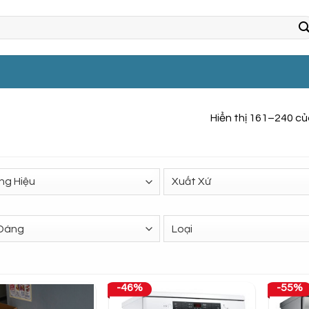
Hiển thị 161–240 c
-46%
-55%