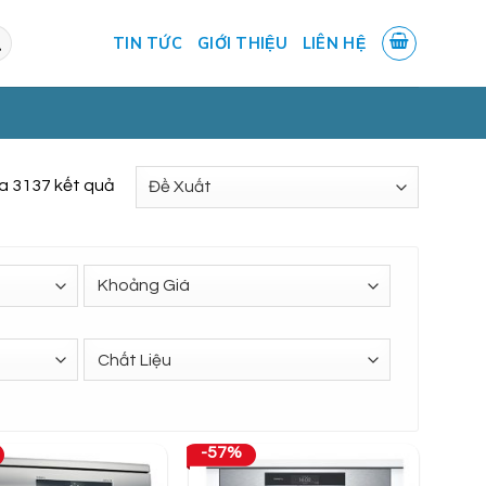
TIN TỨC
GIỚI THIỆU
LIÊN HỆ
ủa 3137 kết quả
-57%