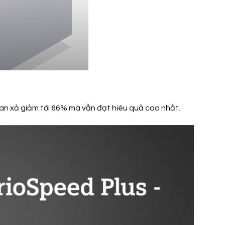
gian xả giảm tới 66% mà vẫn đạt hiêu quả cao nhất.