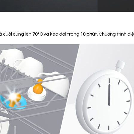
xả cuối cùng lên
70ºC
và kéo dài trong
10 phút
. Chương trình di