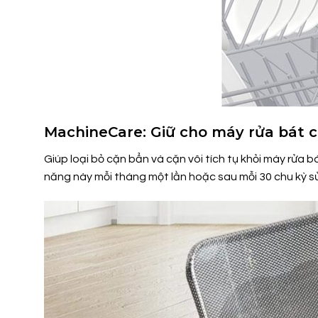
MachineCare: Giữ cho máy rửa bát củ
Giúp loại bỏ cặn bẩn và cặn vôi tích tụ khỏi máy rửa 
năng này mỗi tháng một lần hoặc sau mỗi 30 chu kỳ s