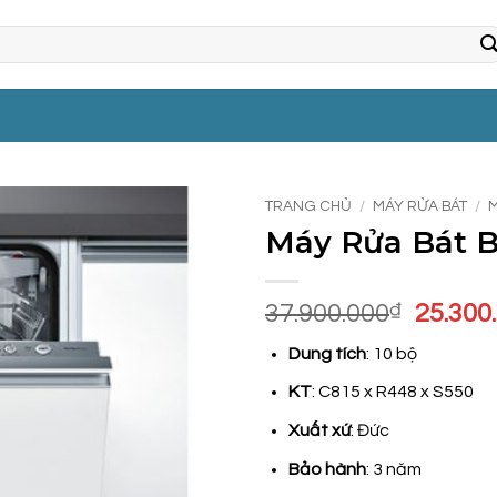
TRANG CHỦ
/
MÁY RỬA BÁT
/
Máy Rửa Bát 
Giá
37.900.000
₫
25.300
gốc
Dung tích
: 10 bộ
là:
37.900
KT
: C815 x R448 x S550
Xuất xứ
: Đức
Bảo hành
: 3 năm