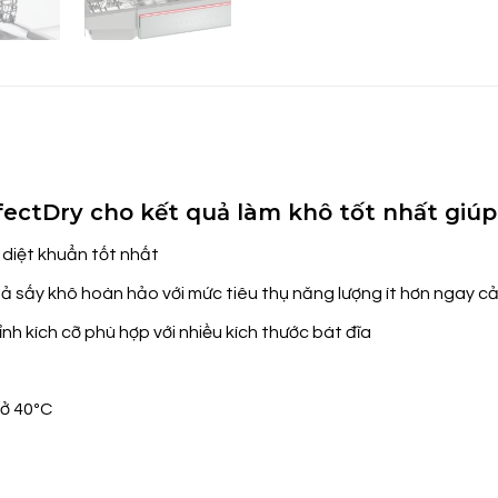
fectDry cho kết quả làm khô tốt nhất giúp
 diệt khuẩn tốt nhất
 sấy khô hoàn hảo với mức tiêu thụ năng lượng ít hơn ngay cả 
nh kích cỡ phù hợp với nhiều kích thước bát đĩa
 ở 40ºC