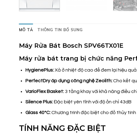
MÔ TẢ
THÔNG TIN BỔ SUNG
Máy Rửa Bát Bosch SPV66TX01E
Máy rửa bát trang bị chức năng Per
HygienePlus:
Xả ở nhiệt độ cao để đem lại hiệu quả
PerfectDry áp dụng công nghệ Zeolith:
Cho kết quả
VarioFlex Basket:
3 tầng khay với khả năng điều chỉ
Silence Plus:
Đặc biệt yên tĩnh với độ ồn chỉ 43dB
Glass 40ºC:
Chương trình đặc biệt cho đồ thủy tính
TÍNH NĂNG ĐẶC BIỆT