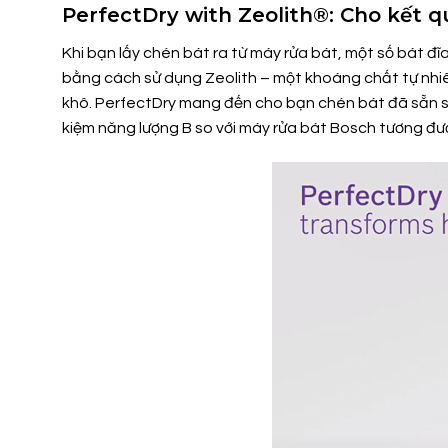
PerfectDry with Zeolith®: Cho kết 
Khi bạn lấy chén bát ra từ máy rửa bát, một số bát đ
bằng cách sử dụng Zeolith – một khoáng chất tự nhiê
khô. PerfectDry mang đến cho bạn chén bát đã sẵn sà
kiệm năng lượng B so với máy rửa bát Bosch tương đươ