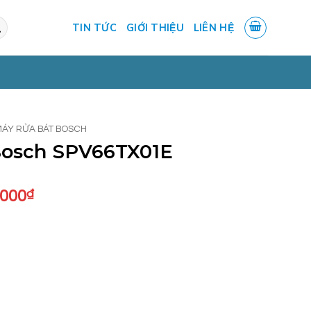
TIN TỨC
GIỚI THIỆU
LIÊN HỆ
MÁY RỬA BÁT BOSCH
Bosch SPV66TX01E
Giá
.000
₫
hiện
tại
.000₫.
là:
25.300.000₫.