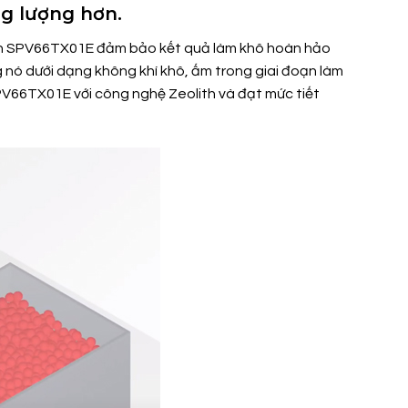
ng lượng hơn.
 Bosch SPV66TX01E đảm bảo kết quả làm khô hoàn hảo
 nó dưới dạng không khí khô, ấm trong giai đoạn làm
PV66TX01E với công nghệ Zeolith và đạt mức tiết