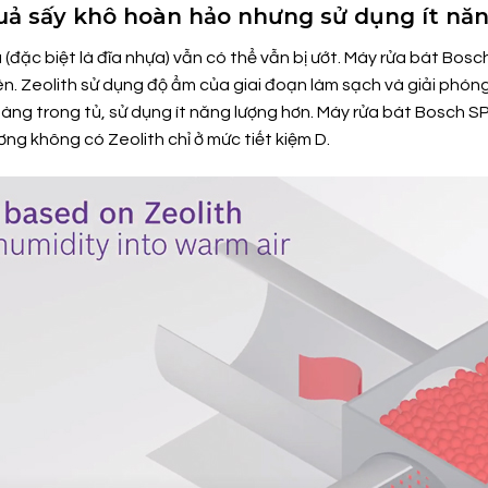
quả sấy khô hoàn hảo nhưng sử dụng ít nă
ĩa (đặc biệt là đĩa nhựa) vẫn có thể vẫn bị ướt. Máy rửa bát
n. Zeolith sử dụng độ ẩm của giai đoạn làm sạch và giải phóng
ng trong tủ, sử dụng ít năng lượng hơn. Máy rửa bát Bosch S
ng không có Zeolith chỉ ở mức tiết kiệm D.