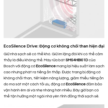
EcoSilence Drive: Động cơ không chổi than hiện đại
Giữ nhà sạch sẽ có thể khó. Giữ im lặng đôi khi có thể cảm
thấy là điều không thể. Máy rửa bát
SMS4HBI01D
của
Bosch với động cơ
EcoSilence
mang lại hiệu suất làm sạch
cao nhưng phát ra tiếng ồn thấp. Được trang bị động cơ
không chổi than, tiết kiệm năng lượng, giảm thiểu tiếng ồn
do ma sát một cách tối ưu, động cơ
EcoSilence
đảm bảo
vận hành êm ái và nhẹ nhàng hơn nhiều. Bây giờ bạn có
thể tận hưởng một ngôi nhà yên tĩnh đồng thời sạch sẽ.