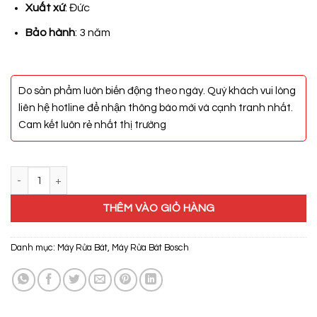
20.200.000₫.
Xuất xứ
: Đức
Bảo hành
: 3 năm
Do sản phẩm luôn biến động theo ngày. Quý khách vui lòng
liên hệ hotline để nhận thông báo mới và cạnh tranh nhất.
Cam kết luôn rẻ nhất thị trường
Máy Rửa Bát Bosch SMS4HBI01D số lượng
THÊM VÀO GIỎ HÀNG
Danh mục:
Máy Rửa Bát
,
Máy Rửa Bát Bosch