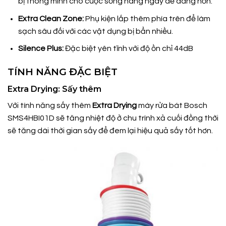
bị thông minh cho cuộc sống hàng ngày dễ dàng hơn.
Extra Clean Zone:
Phụ kiện lắp thêm phía trên để làm
sạch sâu đối với các vật dụng bị bẩn nhiều.
Silence Plus:
Đặc biệt yên tĩnh với độ ồn chỉ 44dB
TÍNH NĂNG ĐẶC BIỆT
Extra Drying: Sấy thêm
Với tính năng sấy thêm
Extra Drying
máy rửa bát Bosch
SMS4HBI01D sẽ tăng nhiệt độ ở chu trình xả cuối đồng thời
sẽ tăng dài thời gian sấy để đem lại hiệu quả sấy tốt hơn.