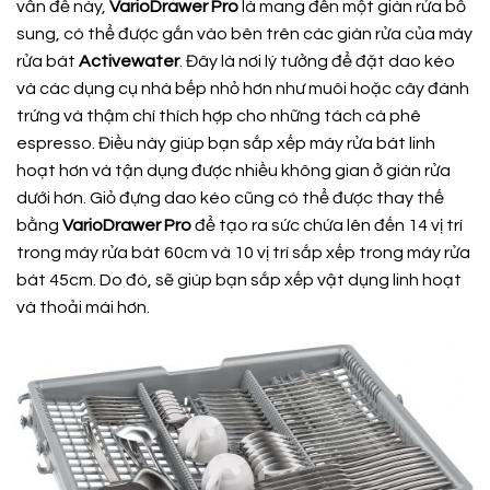
vấn đề này,
VarioDrawer Pro
là mang đến một giàn rửa bổ
sung, có thể được gắn vào bên trên các giàn rửa của máy
rửa bát
Activewater
. Đây là nơi lý tưởng để đặt dao kéo
và các dụng cụ nhà bếp nhỏ hơn như muôi hoặc cây đánh
trứng và thậm chí thích hợp cho những tách cà phê
espresso. Điều này giúp bạn sắp xếp máy rửa bát linh
hoạt hơn và tận dụng được nhiều không gian ở giàn rửa
dưới hơn. Giỏ đựng dao kéo cũng có thể được thay thế
bằng
VarioDrawer Pro
để tạo ra sức chứa lên đến 14 vị trí
trong máy rửa bát 60cm và 10 vị trí sắp xếp trong máy rửa
bát 45cm. Do đó, sẽ giúp bạn sắp xếp vật dụng linh hoạt
và thoải mái hơn.