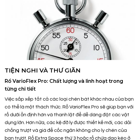
TIỆN NGHI VÀ THƯ GIÃN
Rổ VarioFlex Pro: Chất lượng và linh hoạt trong
từng chi tiết
Việc sắp xếp tất cả các loại chén bát khác nhau của bạn
có thể là một thách thức. Rổ VarioFlex Pro sẽ giúp bạn với
rổ dưới ổn định hơn và thanh lật để dễ dàng đặt các vật
dụng lớn. Hơn nữa, các kệ đỡ ly được thiết kế mới, các dải
chống trượt và giá để cốc ngăn không cho ly chén của
bạn trượt. Rổ Extra Space thứ 3 hoặc rổ chứa dao kéo ở