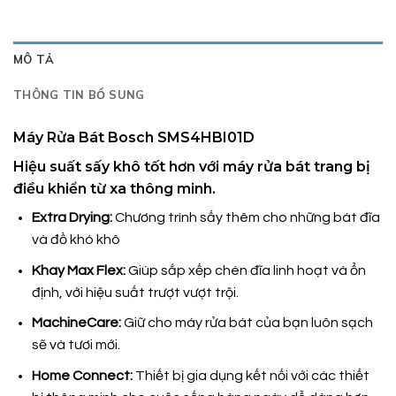
MÔ TẢ
THÔNG TIN BỔ SUNG
Máy Rửa Bát Bosch SMS4HBI01D
Hiệu suất sấy khô tốt hơn với máy rửa bát trang bị
điều khiển từ xa thông minh.
Extra Drying:
Chương trình sấy thêm cho những bát đĩa
và đồ khó khô
Khay Max Flex:
Giúp sắp xếp chén đĩa linh hoạt và ổn
định, với hiệu suất trượt vượt trội.
MachineCare:
Giữ cho máy rửa bát của bạn luôn sạch
sẽ và tươi mới.
Home Connect:
Thiết bị gia dụng kết nối với các thiết