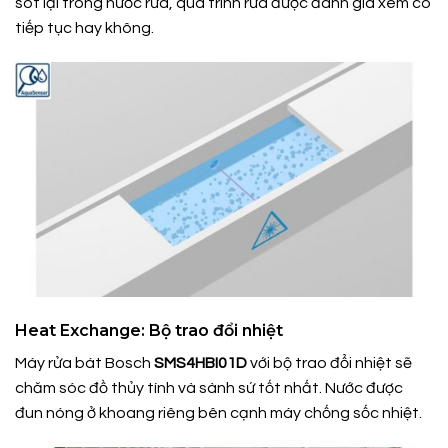
sót lại trong nước rửa, quá trình rửa được đánh giá xem có
tiếp tục hay không.
Heat Exchange: Bộ trao đổi nhiệt
Máy rửa bát Bosch
SMS4HBI01D
với bộ trao đổi nhiệt sẽ
chăm sóc đồ thủy tính và sành sứ tốt nhất. Nước được
đun nóng ở khoang riêng bên cạnh máy chống sốc nhiệt.