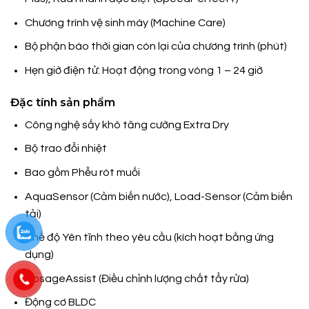
Chương trình vệ sinh máy (Machine Care)
Bộ phận báo thời gian còn lại của chương trình (phút)
Hẹn giờ điện tử: Hoạt động trong vòng 1 – 24 giờ
Đặc tính sản phẩm
Công nghệ sấy khô tăng cường Extra Dry
Bộ trao đổi nhiệt
Bao gồm Phễu rót muối
AquaSensor (Cảm biến nước), Load-Sensor (Cảm biến
tải)
Chế độ Yên tĩnh theo yêu cầu (kích hoạt bằng ứng
dụng)
DosageAssist (Điều chỉnh lượng chất tẩy rửa)
Động cơ BLDC