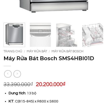
TRANG CHỦ
/
MÁY RỬA BÁT
/
MÁY RỬA BÁT BOSCH
Máy Rửa Bát Bosch SMS4HBI01D
Giá
Giá
33.390.000
₫
20.200.000
₫
gốc
hiện
Dung tích
: 13 bộ
là:
tại
33.390.000₫.
là:
KT
: C(815-845) x R600 x S600