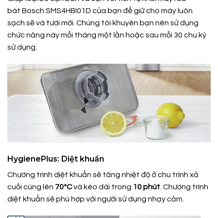
bát Bosch SMS4HBI01D của bạn để giữ cho máy luôn
sạch sẽ và tươi mới. Chúng tôi khuyên bạn nên sử dụng
chức năng này mỗi tháng một lần hoặc sau mỗi 30 chu kỳ
sử dụng.
HygienePlus: Diệt khuẩn
Chương trình diệt khuẩn sẽ tăng nhiệt độ ở chu trình xả
cuối cùng lên
70ºC
và kéo dài trong
10 phút
. Chương trình
diệt khuẩn sẽ phù hợp với người sử dụng nhạy cảm.