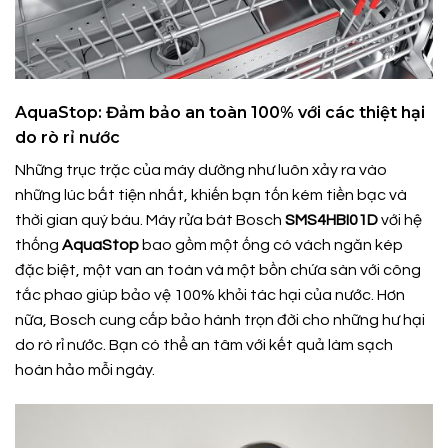
AquaStop: Đảm bảo an toàn 100% với các thiệt hại
do rò rỉ nước
Những trục trặc của máy dường như luôn xảy ra vào
những lúc bất tiện nhất, khiến bạn tốn kém tiền bạc và
thời gian quý báu. Máy rửa bát Bosch
SMS4HBI01D
với hệ
thống
AquaStop
bao gồm một ống có vách ngăn kép
đặc biệt, một van an toàn và một bồn chứa sàn với công
tắc phao giúp bảo vệ 100% khỏi tác hại của nước. Hơn
nữa, Bosch cung cấp bảo hành trọn đời cho những hư hại
do rò rỉ nước. Bạn có thể an tâm với kết quả làm sạch
hoàn hảo mỗi ngày.