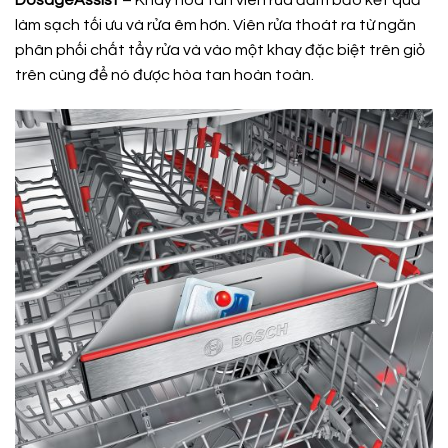
DosageAssist
– Khay hòa tan viên rửa đảm bảo kết quả
làm sạch tối ưu và rửa êm hơn. Viên rửa thoát ra từ ngăn
phân phối chất tẩy rửa và vào một khay đặc biệt trên giỏ
trên cùng để nó được hòa tan hoàn toàn.