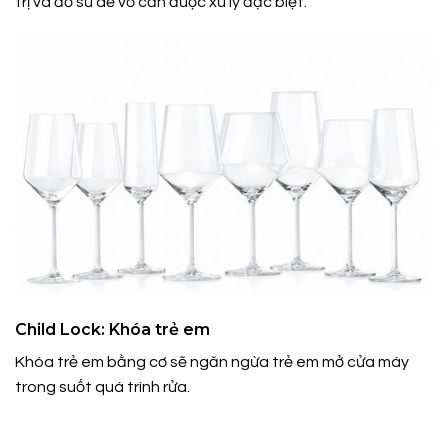
trị và đồ sứ dễ vỡ cần được xử lý đặc biệt.
Child Lock: Khóa trẻ em
Khóa trẻ em bằng cơ sẽ ngăn ngừa trẻ em mở cửa máy
trong suốt quá trình rửa.