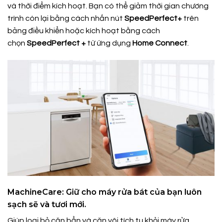
và thời điểm kích hoạt. Bạn có thể giảm thời gian chương
trình còn lại bằng cách nhấn nút
SpeedPerfect+
trên
bảng điều khiển hoặc kích hoạt bằng cách
chọn
SpeedPerfect +
từ ứng dụng
Home Connect
.
MachineCare: Giữ cho máy rửa bát của bạn luôn
sạch sẽ và tươi mới.
Giúp loại bỏ cặn bẩn và cặn vôi tích tụ khỏi máy rửa