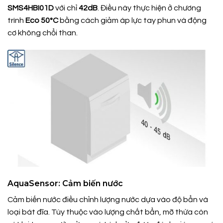
SMS4HBI01D
với chỉ
42dB
. Điều này thực hiện ở chương
trình
Eco 50°C
bằng cách giảm áp lực tay phun và động
cơ không chổi than.
AquaSensor: Cảm biến nước
Cảm biến nước điều chỉnh lượng nước dựa vào độ bẩn và
loại bát đĩa. Tùy thuộc vào lượng chất bẩn, mỡ thừa còn