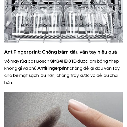
AntiFingerprint: Chống bám dấu vân tay hiệu quả
Vỏ máy rửa bát Bosch
SMS4HBI01D
được làm bằng thép
không gỉ và phủ
AntiFingerprint
chống để lại dấu vân tay,
cho bề mặt sạch lâu hơn, chống trầy xước và dễ lau chùi
hơn.