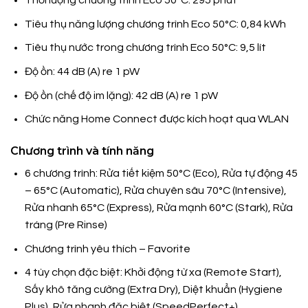
Thời lượng chương trình Eco 50°C: 295 phút
Tiêu thụ năng lượng chương trình Eco 50°C: 0,84 kWh
Tiêu thụ nước trong chương trình Eco 50°C: 9,5 lít
Độ ồn: 44 dB (A) re 1 pW
Độ ồn (chế độ im lặng): 42 dB (A) re 1 pW
Chức năng Home Connect được kích hoạt qua WLAN
Chương trình và tính năng
6 chương trình: Rửa tiết kiệm 50°C (Eco), Rửa tự động 45
– 65°C (Automatic), Rửa chuyên sâu 70°C (Intensive),
Rửa nhanh 65°C (Express), Rửa mạnh 60°C (Stark), Rửa
tráng (Pre Rinse)
Chương trình yêu thích – Favorite
4 tùy chọn đặc biệt: Khởi động từ xa (Remote Start),
Sấy khô tăng cường (Extra Dry), Diệt khuẩn (Hygiene
Plus), Rửa nhanh đặc biệt (SpeedPerfect+)