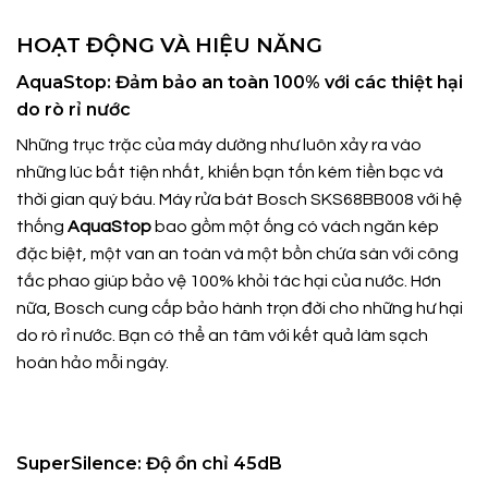
HOẠT ĐỘNG VÀ HIỆU NĂNG
AquaStop: Đảm bảo an toàn 100% với các thiệt hại
do rò rỉ nước
Những trục trặc của máy dường như luôn xảy ra vào
những lúc bất tiện nhất, khiến bạn tốn kém tiền bạc và
thời gian quý báu. Máy rửa bát Bosch SKS68BB008 với hệ
thống
AquaStop
bao gồm một ống có vách ngăn kép
đặc biệt, một van an toàn và một bồn chứa sàn với công
tắc phao giúp bảo vệ 100% khỏi tác hại của nước. Hơn
nữa, Bosch cung cấp bảo hành trọn đời cho những hư hại
do rò rỉ nước. Bạn có thể an tâm với kết quả làm sạch
hoàn hảo mỗi ngày.
SuperSilence: Độ ồn chỉ 45dB