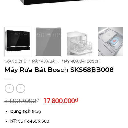
TRANG CHỦ
/
MÁY RỬA BÁT
/
MÁY RỬA BÁT BOSCH
Máy Rửa Bát Bosch SKS68BB008
Giá
Giá
31.000.000
₫
17.800.000
₫
gốc
hiện
Dung tích
: 8 bộ
là:
tại
31.000.000₫.
là:
KT
: 551 x 450 x 500