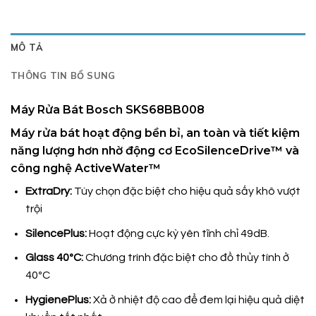
MÔ TẢ
THÔNG TIN BỔ SUNG
Máy Rửa Bát Bosch SKS68BB008
Máy rửa bát hoạt động bền bỉ, an toàn và tiết kiệm
năng lượng hơn nhờ động cơ EcoSilenceDrive™ và
công nghệ ActiveWater™
ExtraDry:
Tùy chọn đặc biệt cho hiệu quả sấy khô vượt
trội
SilencePlus:
Hoạt động cực kỳ yên tĩnh chỉ 49dB.
Glass 40ºC:
Chương trình đặc biệt cho đồ thủy tính ở
40ºC
HygienePlus:
Xả ở nhiệt độ cao để đem lại hiệu quả diệt