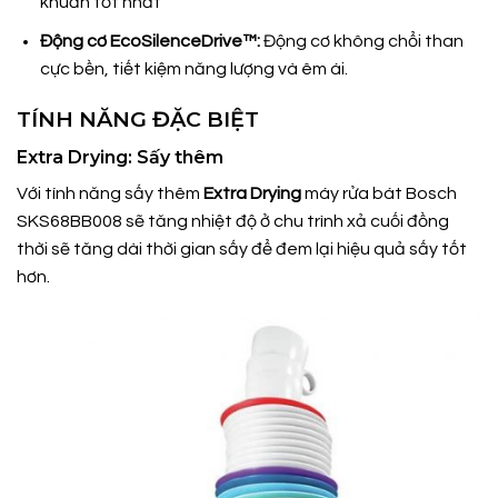
khuẩn tốt nhất
Động cơ EcoSilenceDrive™:
Động cơ không chổi than
cực bền, tiết kiệm năng lượng và êm ái.
TÍNH NĂNG ĐẶC BIỆT
Extra Drying: Sấy thêm
Với tính năng sấy thêm
Extra Drying
máy rửa bát Bosch
SKS68BB008 sẽ tăng nhiệt độ ở chu trình xả cuối đồng
thời sẽ tăng dài thời gian sấy để đem lại hiệu quả sấy tốt
hơn.