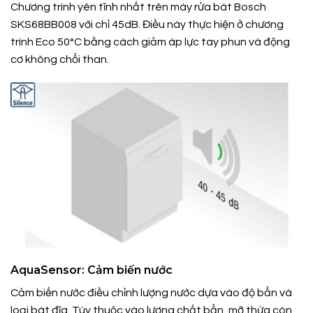
Chương trình yên tĩnh nhất trên máy rửa bát Bosch
SKS68BB008 với chỉ 45dB. Điều này thực hiện ở chương
trình Eco 50°C bằng cách giảm áp lực tay phun và động
cơ không chổi than.
AquaSensor: Cảm biến nước
Cảm biến nước điều chỉnh lượng nước dựa vào độ bẩn và
loại bát đĩa. Tùy thuộc vào lượng chất bẩn, mỡ thừa còn