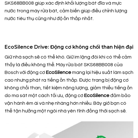
SKS68BB008 giúp xác định khối lượng bát đĩa và mực
nước trong máy rửa bát, cảm biến giúp điều chỉnh lượng
nước tiêu thụ cũng như độ ồn thấp nhất.
EcoSilence Drive: Động cơ không chổi than hiện đại
Giữ nhà sạch sẽ có thể khó. Giữ im lặng đôi khi có thể cảm
thấy là điều không thể. Máy rửa bát SKS68BB008 của
Bosch với động cơ
EcoSilence
mang lại hiệu suất làm sạch
cao nhưng phát ra tiếng ồn thấp. Được trang bị động cơ
không chổi than, tiết kiệm năng lượng, giảm thiểu tiếng ồn
do ma sát một cách tối ưu, động cơ
EcoSilence
đảm bảo
vận hành êm ái và nhẹ nhàng hơn nhiều. Bây giờ bạn có
thể tận hưởng một ngôi nhà yên tĩnh đồng thời sạch sẽ.