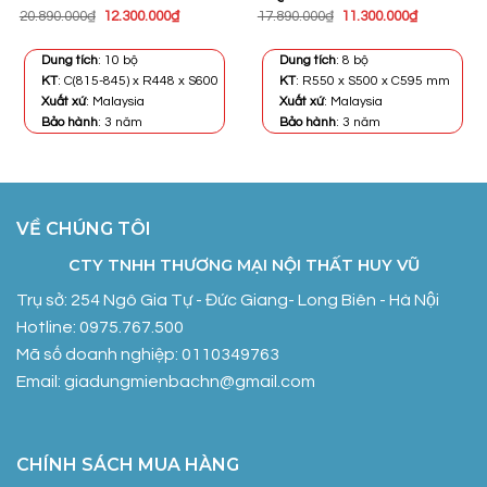
Giá
Giá
Giá
Giá
20.890.000
₫
12.300.000
₫
17.890.000
₫
11.300.000
₫
gốc
hiện
gốc
hiện
là:
tại
là:
tại
20.890.000₫.
là:
17.890.000₫.
là:
Dung tích
: 10 bộ
Dung tích
: 8 bộ
.
12.300.000₫.
11.300.000
KT
: C(815-845) x R448 x S600
KT
: R550 x S500 x C595 mm
Xuất xứ
: Malaysia
Xuất xứ
: Malaysia
Bảo hành
: 3 năm
Bảo hành
: 3 năm
VỀ CHÚNG TÔI
CTY TNHH THƯƠNG MẠI NỘI THẤT HUY VŨ
Trụ sở: 254 Ngô Gia Tự - Đức Giang- Long Biên - Hà Nội
Hotline: 0975.767.500
Mã số doanh nghiệp: 0110349763
Email: giadungmienbachn@gmail.com
CHÍNH SÁCH MUA HÀNG