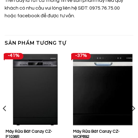
Trên đây là tất cả thông tin về sản phẩm này nếu quý
khách có nhu cầu vui lòng liên hệ SĐT: 0975.76.75.00
hoặc
facebook
để được tư vấn.
SẢN PHẨM TƯƠNG TỰ
-41%
-37%
Máy Rửa Bát Canzy CZ-
Máy Rửa Bát Canzy CZ-
P1036R
WQP892