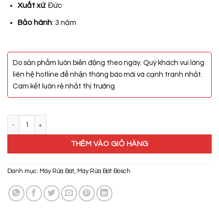
17.800.000₫.
Xuất xứ
: Đức
Bảo hành
: 3 năm
Do sản phẩm luôn biến động theo ngày. Quý khách vui lòng
liên hệ hotline để nhận thông báo mới và cạnh tranh nhất.
Cam kết luôn rẻ nhất thị trường
Máy Rửa Bát Bosch SKS68BB008 số lượng
THÊM VÀO GIỎ HÀNG
Danh mục:
Máy Rửa Bát
,
Máy Rửa Bát Bosch