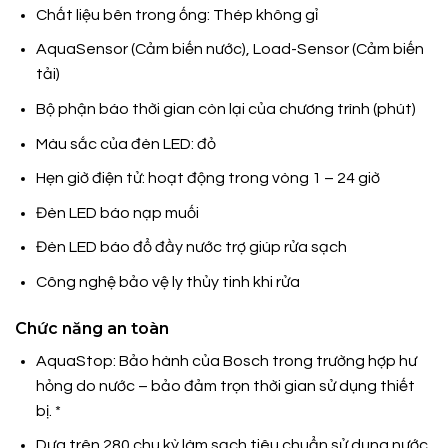
Chất liệu bên trong ống: Thép không gỉ
AquaSensor (Cảm biến nước), Load-Sensor (Cảm biến
tải)
Bộ phận báo thời gian còn lại của chương trình (phút)
Màu sắc của đèn LED: đỏ
Hẹn giờ điện tử: hoạt động trong vòng 1 – 24 giờ
Đèn LED báo nạp muối
Đèn LED báo đổ đầy nước trợ giúp rửa sạch
Công nghệ bảo vệ ly thủy tinh khi rửa
Chức năng an toàn
AquaStop: Bảo hành của Bosch trong trường hợp hư
hỏng do nước – bảo đảm trọn thời gian sử dụng thiết
bị. *
Dựa trên 280 chu kỳ làm sạch tiêu chuẩn sử dụng nước