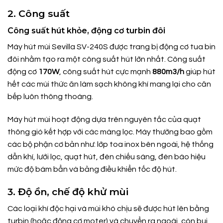
2. Công suất
Công suất hút khỏe, động cơ turbin đôi
Máy hút mùi Sevilla SV-240S được trang bị động cơ tua bin
đôi nhằm tạo ra một công suất hút lớn nhất. Công suất
động cơ
170W
, công suất hút cực mạnh
880m3/h
giúp hút
hết các mùi thức ăn làm sạch không khí mang lại cho căn
bếp luôn thông thoáng.
Máy hút mùi hoạt động dựa trên nguyên tắc của quạt
thông gió kết hợp với các màng lọc. Máy thường bao gồm
các bộ phận cơ bản như: lớp toa inox bên ngoài, hệ thống
dẫn khí, lưới lọc, quạt hút, đèn chiếu sáng, đèn báo hiệu
mức độ bám bẩn và bảng điều khiển tốc độ hút.
3. Độ ồn, chế độ khử mùi
Các loại khí độc hại và mùi khó chịu sẽ được hút lên bằng
turbin (hoặc động cơ moter) và chuyển ra ngoài, còn bụi