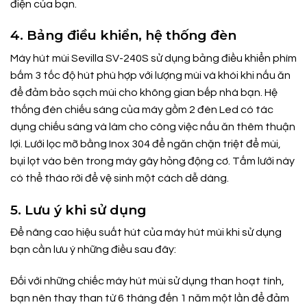
điện của bạn.
4. Bảng điều khiển, hệ thống đèn
Máy hút mùi Sevilla SV-240S sử dụng bảng điều khiển phím
bấm 3 tốc độ hút phù hợp với lượng mùi và khói khi nấu ăn
để đảm bảo sạch mùi cho không gian bếp nhà bạn. Hệ
thống đèn chiếu sáng của máy gồm 2 đèn Led có tác
dụng chiếu sáng và làm cho công việc nấu ăn thêm thuận
lợi. Lưới lọc mỡ bằng Inox 304 để ngăn chặn triệt để mùi,
bụi lọt vào bên trong máy gây hỏng động cơ. Tấm lưới này
có thể tháo rời để vệ sinh một cách dễ dàng.
5. Lưu ý khi sử dụng
Để nâng cao hiệu suất hút của máy hút mùi khi sử dụng
bạn cần lưu ý những điều sau đây:
Đối với những chiếc máy hút mùi sử dụng than hoạt tính,
bạn nên thay than từ 6 tháng đến 1 năm một lần để đảm