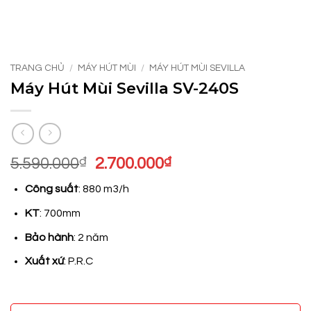
TRANG CHỦ
/
MÁY HÚT MÙI
/
MÁY HÚT MÙI SEVILLA
Máy Hút Mùi Sevilla SV-240S
Giá
Giá
5.590.000
₫
2.700.000
₫
gốc
hiện
Công suất
: 880 m3/h
là:
tại
5.590.000₫.
là:
KT
: 700mm
2.700.000₫.
Bảo hành
: 2 năm
Xuất xứ
: P.R.C