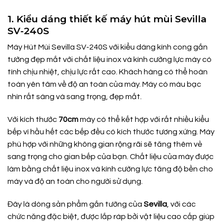
1. Kiểu dáng thiết kế máy hút mùi Sevilla
SV-240S
Máy Hút Mùi Sevilla SV-240S với kiểu dáng kính cong gắn
tường đẹp mắt với chất liệu inox và kính cường lực máy có
tính chịu nhiệt, chịu lực rất cao. Khách hàng có thể hoàn
toàn yên tâm về độ an toàn của máy. Máy có màu bạc
nhìn rất sáng và sang trọng, đẹp mắt.
Với kích thước
70cm
máy có thể kết hợp với rất nhiều kiểu
bếp vì hầu hết các bếp đều có kích thước tương xứng. Máy
phù hợp với những không gian rộng rãi sẽ tăng thêm vẻ
sang trọng cho gian bếp của bạn. Chất liệu của máy được
làm bằng chất liệu inox và kính cường lực tăng độ bền cho
máy và độ an toàn cho người sử dụng.
Đây là dòng sản phẩm gắn tường của
Sevilla
, với các
chức năng đặc biệt, được lắp ráp bởi vật liệu cao cấp giúp