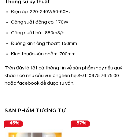
Thông số kỹ thuật
Điện áp: 220-240V/50-60Hz
Công suất động cơ: 170W
Công suất hút: 880m3/h
Đường kính ống thoát: 150mm
Kích thước sản phẩm: 700mm
Trên đây là tất cả thông tin về sản phẩm này nếu quý
khách có nhu cầu vui lòng liên hệ SĐT: 0975.76.75.00
hoặc
facebook
để được tư vấn.
SẢN PHẨM TƯƠNG TỰ
-45%
-57%