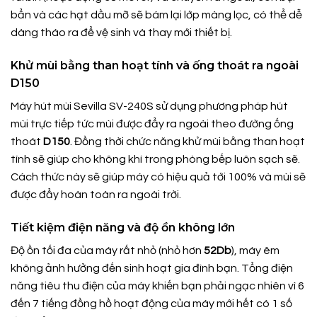
bẩn và các hạt dầu mỡ sẽ bám lại lớp màng lọc, có thể dễ
dàng tháo ra để vệ sinh và thay mới thiết bị.
Khử mùi bằng than hoạt tính và ống thoát ra ngoài
D150
Máy hút mùi Sevilla SV-240S sử dụng phương pháp hút
mùi trực tiếp tức mùi được đẩy ra ngoài theo đường ống
thoát
D150
. Đồng thời chức năng khử mùi bằng than hoạt
tính sẽ giúp cho không khí trong phòng bếp luôn sạch sẽ.
Cách thức này sẽ giúp máy có hiệu quả tới 100% và mùi sẽ
được đẩy hoàn toàn ra ngoài trời.
Tiết kiệm điện năng và độ ồn không lớn
Độ ồn tối đa của máy rất nhỏ (nhỏ hơn
52Db
), máy êm
không ảnh hưởng đến sinh hoạt gia đình bạn. Tổng điện
năng tiêu thu điện của máy khiến bạn phải ngạc nhiên vì 6
đến 7 tiếng đồng hồ hoạt động của máy mới hết có 1 số