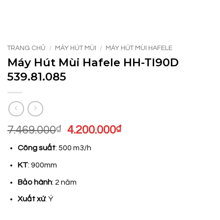
TRANG CHỦ
/
MÁY HÚT MÙI
/
MÁY HÚT MÙI HAFELE
Máy Hút Mùi Hafele HH-TI90D
539.81.085
Giá
Giá
7.469.000
₫
4.200.000
₫
gốc
hiện
Công suất
: 500 m3/h
là:
tại
7.469.000₫.
là:
KT
: 900mm
4.200.000₫.
Bảo hành
: 2 năm
Xuất xứ
: Ý