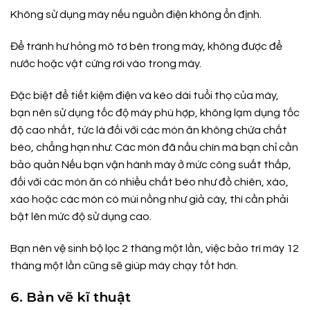
Không sử dụng máy nếu nguồn điện không ổn định.
Để tránh hư hỏng mô tơ bên trong máy, không được để
nước hoặc vật cứng rơi vào trong máy.
Đặc biệt để tiết kiệm điện và kéo dài tuổi thọ của máy,
bạn nên sử dụng tốc độ máy phù hợp, không lạm dụng tốc
độ cao nhất, tức là đối với các món ăn không chứa chất
béo, chẳng hạn như: Các món đã nấu chín mà bạn chỉ cần
bảo quản Nếu bạn vận hành máy ở mức công suất thấp,
đối với các món ăn có nhiều chất béo như đồ chiên, xào,
xào hoặc các món có mùi nồng như giả cày, thì cần phải
bật lên mức độ sử dụng cao.
Bạn nên vệ sinh bộ lọc 2 tháng một lần, việc bảo trì máy 12
tháng một lần cũng sẽ giúp máy chạy tốt hơn.
6. Bản vẽ kĩ thuật