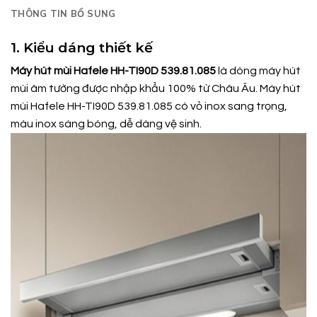
THÔNG TIN BỔ SUNG
1. Kiểu dáng thiết kế
Máy hút mùi Hafele HH-TI90D 539.81.085
là dòng máy hút
mùi âm tường được nhập khẩu 100% từ Châu Âu. Máy hút
mùi Hafele HH-TI90D 539.81.085 có vỏ inox sang trọng,
màu inox sáng bóng, dễ dàng vệ sinh.