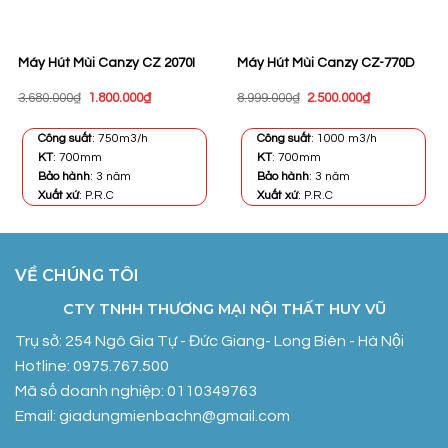
Máy Hút Mùi Canzy CZ 2070I
Máy Hút Mùi Canzy CZ-770D
Giá
Giá
Giá
Giá
3.680.000
₫
1.800.000
₫
8.999.000
₫
2.500.000
₫
gốc
hiện
gốc
hiện
là:
tại
là:
tại
3.680.000₫.
là:
8.999.000₫.
là:
Công suất
: 750m3/h
Công suất
: 1000 m3/h
1.800.000₫.
2.500.000₫.
KT
: 700mm
KT
: 700mm
Bảo hành
: 3 năm
Bảo hành
: 3 năm
Xuất xứ
: P.R.C
Xuất xứ
: P.R.C
VỀ CHÚNG TÔI
CTY TNHH THƯƠNG MẠI NỘI THẤT HUY VŨ
Trụ sở: 254 Ngô Gia Tự - Đức Giang- Long Biên - Hà Nội
Hotline: 0975.767.500
Mã số doanh nghiệp: 0110349763
Email: giadungmienbachn@gmail.com