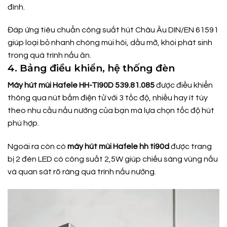
đình.
Đáp ứng tiêu chuẩn công suất hút Châu Âu DIN/EN 61591
giúp loại bỏ nhanh chóng mùi hôi, dầu mỡ, khói phát sinh
trong quá trình nấu ăn.
4. Bảng điều khiển, hệ thống đèn
Máy hút mùi Hafele HH-TI90D 539.81.085
được điều khiển
thông qua nút bấm điện tử với 3 tốc độ, nhiều hay ít tùy
theo nhu cầu nấu nướng của bạn mà lựa chọn tốc độ hút
phù hợp.
Ngoài ra còn có
máy hút mùi Hafele hh ti90d
được trang
bị 2 đèn LED có công suất 2,5W giúp chiếu sáng vùng nấu
và quan sát rõ ràng quá trình nấu nướng.