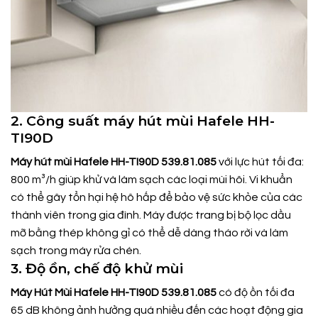
2. Công suất máy hút mùi Hafele HH-
TI90D
Máy hút mùi Hafele HH-TI90D 539.81.085
với lực hút tối đa:
800 m³/h giúp khử và làm sạch các loại mùi hôi. Vi khuẩn
có thể gây tổn hại hệ hô hấp để bảo vệ sức khỏe của các
thành viên trong gia đình. Máy được trang bị bộ lọc dầu
mỡ bằng thép không gỉ có thể dễ dàng tháo rời và làm
sạch trong máy rửa chén.
3. Độ ồn, chế độ khử mùi
Máy Hút Mùi Hafele HH-TI90D 539.81.085
có độ ồn tối đa
65 dB không ảnh hưởng quá nhiều đến các hoạt động gia