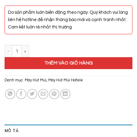
Do sản phẩm luôn biến động theo ngày. Quý khách vui lòng
liên hệ hotline để nhận thông báo mới và cạnh tranh nhất.
Cam kết luôn rẻ nhất thị trường
Máy Hút Mùi Hafele HH-TI90D 539.81.085 số lượng
THÊM VÀO GIỎ HÀNG
Danh mục:
Máy Hút Mùi
,
Máy Hút Mùi Hafele
MÔ TẢ