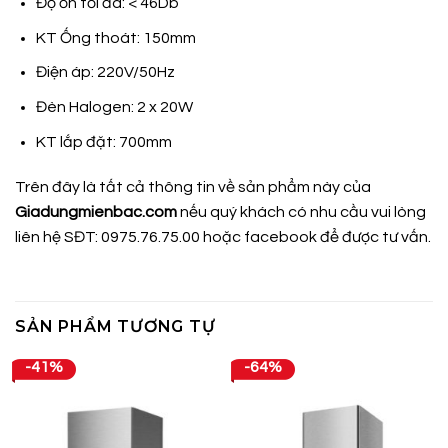
Độ ồn tối đa: < 46Db
KT Ống thoát: 150mm
Điện áp: 220V/50Hz
Đèn Halogen: 2 x 20W
KT lắp đặt: 700mm
Trên đây là tất cả thông tin về sản phẩm này của
Giadungmienbac.com
nếu quý khách có nhu cầu vui lòng
liên hệ SĐT: 0975.76.75.00 hoặc
facebook
để được tư vấn.
SẢN PHẨM TƯƠNG TỰ
-41%
-64%