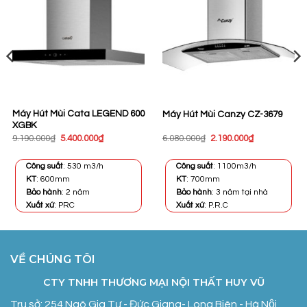
Máy Hút Mùi Cata LEGEND 600
Máy Hút Mùi Canzy CZ-3679
XGBK
Giá
Giá
Giá
Giá
9.190.000
₫
5.400.000
₫
6.080.000
₫
2.190.000
₫
gốc
hiện
gốc
hiện
là:
tại
là:
tại
9.190.000₫.
là:
6.080.000₫.
là:
Công suất
: 530 m3/h
Công suất
: 1100m3/h
0₫.
5.400.000₫.
2.190.000₫.
KT
: 600mm
KT
: 700mm
Bảo hành
: 2 năm
Bảo hành
: 3 năm tại nhà
Xuất xứ
: PRC
Xuất xứ
: P.R.C
VỀ CHÚNG TÔI
CTY TNHH THƯƠNG MẠI NỘI THẤT HUY VŨ
Trụ sở: 254 Ngô Gia Tự - Đức Giang- Long Biên - Hà Nội