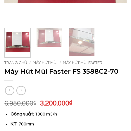
TRANG CHỦ
/
MÁY HÚT MÙI
/
MÁY HÚT MÙI FASTER
Máy Hút Mùi Faster FS 3588C2-70
Giá
Giá
6.950.000
₫
3.200.000
₫
gốc
hiện
Công suất
: 1000 m3/h
là:
tại
6.950.000₫.
là:
KT
: 700mm