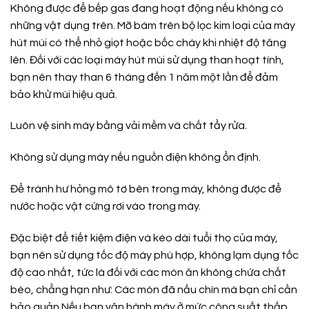
Không được để bếp gas đang hoạt động nếu không có
những vật dụng trên. Mỡ bám trên bộ lọc kim loại của máy
hút mùi có thể nhỏ giọt hoặc bốc cháy khi nhiệt độ tăng
lên. Đối với các loại máy hút mùi sử dụng than hoạt tính,
bạn nên thay than 6 tháng đến 1 năm một lần để đảm
bảo khử mùi hiệu quả.
Luôn vệ sinh máy bằng vải mềm và chất tẩy rửa.
Không sử dụng máy nếu nguồn điện không ổn định.
Để tránh hư hỏng mô tơ bên trong máy, không được để
nước hoặc vật cứng rơi vào trong máy.
Đặc biệt để tiết kiệm điện và kéo dài tuổi thọ của máy,
bạn nên sử dụng tốc độ máy phù hợp, không lạm dụng tốc
độ cao nhất, tức là đối với các món ăn không chứa chất
béo, chẳng hạn như: Các món đã nấu chín mà bạn chỉ cần
bảo quản Nếu bạn vận hành máy ở mức công suất thấp,