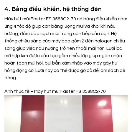
4. Bảng điều khiển, hệ thống đèn
Máy hút mùi Faster FS 3588C2-70 có bảng điều khiển cảm
ứng 4 tốc độ giúp cân bằng lượng mùi và khói khi nấu
nướng, đảm bảo sạch mùi trong căn bếp của bạn. Hệ
thống chiếu sáng của máy bao gồm 2 đèn halogen chiếu
sáng giúp việc nấu nướng trở nên thoải mái hơn. Lưới lọc
mỡ hợp kim được cấu tạo gồm nhiều lớp giúp ngăn chặn
hoàn toàn mùi hôi, bụi bẩn xâm nhập vào máy gây hư
hỏng động cơ. Lưới này có thể được gỡ bỏ để làm sạch dễ
dàng.
Ảnh thực tế – Máy hút mùi Faster FS 3588C2-70