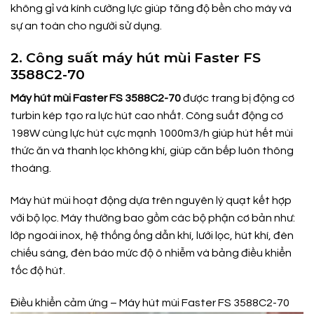
không gỉ và kính cường lực giúp tăng độ bền cho máy và
sự an toàn cho người sử dụng.
2. Công suất máy hút mùi Faster FS
3588C2-70
Máy hút mùi Faster FS 3588C2-70
được trang bị động cơ
turbin kép tạo ra lực hút cao nhất. Công suất động cơ
198W cùng lực hút cực mạnh 1000m3/h giúp hút hết mùi
thức ăn và thanh lọc không khí, giúp căn bếp luôn thông
thoáng.
Máy hút mùi hoạt động dựa trên nguyên lý quạt kết hợp
với bộ lọc. Máy thường bao gồm các bộ phận cơ bản như:
lớp ngoài inox, hệ thống ống dẫn khí, lưới lọc, hút khí, đèn
chiếu sáng, đèn báo mức độ ô nhiễm và bảng điều khiển
tốc độ hút.
Điều khiển cảm ứng – Máy hút mùi Faster FS 3588C2-70