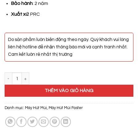
3.200.000₫.
Bảo hành
: 2 năm
Xuất xứ
: PRC
Do sản phẩm luôn biến động theo ngày. Quý khách vui lòng
liên hệ hotline để nhận thông báo mới và cạnh tranh nhất.
Cam kết luôn rẻ nhất thị trường
Máy Hút Mùi Faster FS 3588C2-70 số lượng
THÊM VÀO GIỎ HÀNG
Danh mục:
Máy Hút Mùi
,
Máy Hút Mùi Faster