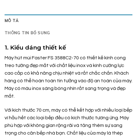
MÔ TẢ
THÔNG TIN BỔ SUNG
1. Kiểu dáng thiết kế
Máy hút mùi Faster FS 3588C2-70 có thiết kế kính cong
treo tường đẹp mắt với chất liệu inox và kính cường lực
cao cấp có khả năng chịu nhiệt và rất chắc chắn. Khách
hàng có thể hoàn toàn tin tưởng vào độ an toàn của máy.
Máy có màu inox sáng bóng nhìn rất sang trọng và đẹp
mắt.
Với kích thước 70 cm, máy có thể kết hợp với nhiều loại bếp
vì hầu hết các loại bếp đều có kích thước tương ứng. Máy
phù hợp với không gian rộng rãi và tăng thêm sự sang
trọng cho căn bếp nhà bạn. Chất liệu của máy là thép