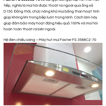
tiếp, nghĩa là mùi hôi được thoát ra ngoài qua ống xả
D150. Đồng thời, chức năng khử mùi bằng than hoạt tính
giúp không khí trong bếp luôn trong lành. Cách làm này
giúp đảm bảo máy hoạt động hiệu quả 100% và mùi hôi
hoàn toàn thoát ra bên ngoài.
Hệ đèn chiếu sáng – Máy hút mùi Faster FS 3588C2-70