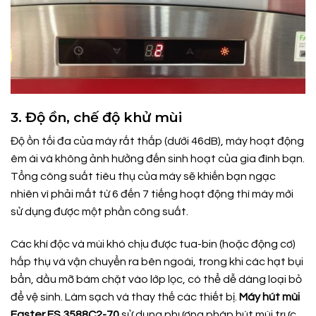
3. Độ ồn, chế độ khử mùi
Độ ồn tối đa của máy rất thấp (dưới 46dB), máy hoạt động
êm ái và không ảnh hưởng đến sinh hoạt của gia đình bạn.
Tổng công suất tiêu thụ của máy sẽ khiến bạn ngạc
nhiên vì phải mất từ ​​6 đến 7 tiếng hoạt động thì máy mới
sử dụng được một phần công suất.
Các khí độc và mùi khó chịu được tua-bin (hoặc động cơ)
hấp thụ và vận chuyển ra bên ngoài, trong khi các hạt bụi
bẩn, dầu mỡ bám chặt vào lớp lọc, có thể dễ dàng loại bỏ
để vệ sinh. Làm sạch và thay thế các thiết bị.
Máy hút mùi
Faster FS 3588C2-70
sử dụng phương pháp hút mùi trực