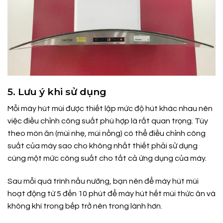
5. Lưu ý khi sử dụng
Mỗi máy hút mùi được thiết lập mức độ hút khác nhau nên
việc điều chỉnh công suất phù hợp là rất quan trọng. Tùy
theo món ăn (mùi nhẹ, mùi nồng) có thể điều chỉnh công
suất của máy sao cho không nhất thiết phải sử dụng
cùng một mức công suất cho tất cả ứng dụng của máy.
Sau mỗi quá trình nấu nướng, bạn nên để máy hút mùi
hoạt động từ 5 đến 10 phút để máy hút hết mùi thức ăn và
không khí trong bếp trở nên trong lành hơn.