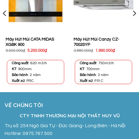
Máy Hút Mùi CATA MIDAS
Máy Hút Mùi Canzy CZ-
XGBK 900
7002SYP
Giá
Giá
Giá
Giá
9.500.000
₫
5.200.000
₫
3.880.000
₫
1.990.000
₫
gốc
hiện
gốc
hiện
là:
tại
là:
tại
9.500.000₫.
là:
3.880.000₫.
là:
Công suất
: 620 m3/h
Công suất
: 750m3/h
5.200.000₫.
1.990.000₫.
KT
: 900mm
KT
: 700mm
Bảo hành
: 2 năm
Bảo hành
: 3 năm
Xuất xứ
: PRC
Xuất xứ
: P.R.C
VỀ CHÚNG TÔI
CTY TNHH THƯƠNG MẠI NỘI THẤT HUY VŨ
Trụ sở: 254 Ngô Gia Tự - Đức Giang- Long Biên - Hà Nội
Hotline: 0975.767.500