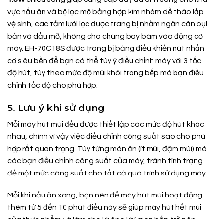
vực nấu ăn và bộ lọc mỡ bằng hợp kim nhôm dễ tháo lắp
vệ sinh, các tấm lưới lọc được trang bị nhằm ngăn cản bụi
bẩn và dầu mỡ, không cho chúng bay bám vào động cơ
máy. EH-70C18S được trang bị bảng điều khiển nút nhấn
cơ siêu bền để bạn có thể tùy ý điều chỉnh máy với 3 tốc
độ hút, tùy theo mức độ mùi khói trong bếp mà bạn điều
chỉnh tốc độ cho phù hợp.
5. Lưu ý khi sử dụng
Mỗi máy hút mùi đều được thiết lập các mức độ hút khác
nhau, chính vì vậy việc điều chỉnh công suất sao cho phù
hợp rất quan trọng. Tùy từng món ăn (ít mùi, đậm mùi) mà
các bạn điều chỉnh công suất của máy, tránh tình trạng
để một mức công suất cho tất cả quá trình sử dụng máy.
Mỗi khi nấu ăn xong, bạn nên để máy hút mùi hoạt động
thêm từ 5 đến 10 phút điều này sẽ giúp máy hút hết mùi