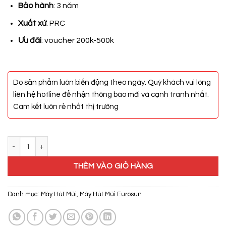
2.300.000₫.
Bảo hành
: 3 năm
Xuất xứ
: PRC
Ưu đãi
: voucher 200k-500k
Do sản phẩm luôn biến động theo ngày. Quý khách vui lòng
liên hệ hotline để nhận thông báo mới và cạnh tranh nhất.
Cam kết luôn rẻ nhất thị trường
Máy Hút Mùi Eurosun EH-70C18S số lượng
THÊM VÀO GIỎ HÀNG
Danh mục:
Máy Hút Mùi
,
Máy Hút Mùi Eurosun