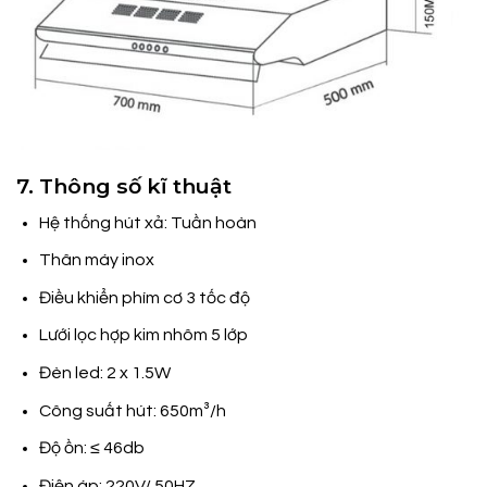
7. Thông số kĩ thuật
Hệ thống hút xả: Tuần hoàn
Thân máy inox
Điều khiển phím cơ 3 tốc độ
Lưới lọc hợp kim nhôm 5 lớp
Đèn led: 2 x 1.5W
Công suất hút: 650m³/h
Độ ồn: ≤ 46db
Điện áp; 220V/ 50HZ