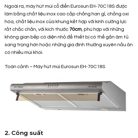
Ngoài ra, máy hút mùi cổ điển Eurosun EH-70C18S được
làm bằng chất liệu inox cao cấp chống han gỉ, chống oxi
hóa, chất liệu inox của khung kết hợp với kính cường lực
rất chắc chắn, với kích thước
70cm
, phù hợp với những
không gian bếp có diện nhỏ để thiết bị có thể gắn âm tủ
sang trọng hơn hoặc những gia đình thường xuyên nấu ăn
có nhiều mùi khói.
Toàn cảnh – Máy hút mùi Eurosun EH-70C18S
2. Công suất