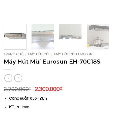
TRANG CHỦ
/
MÁY HÚT MÙI
/
MÁY HÚT MÙI EUROSUN
Máy Hút Mùi Eurosun EH-70C18S
Giá
Giá
3.790.000
₫
2.300.000
₫
gốc
hiện
Công suất
: 650 m3/h
là:
tại
3.790.000₫.
là:
KT
: 700mm