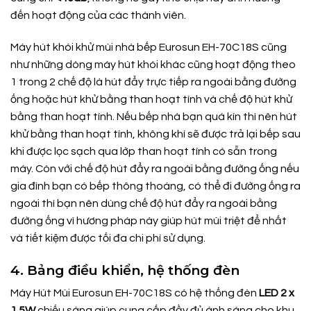
đến hoạt động của các thành viên.
Máy hút khói khử mùi nhà bếp Eurosun EH-70C18S cũng
như những dòng máy hút khói khác cũng hoạt động theo
1 trong 2 chế độ là hút đẩy trực tiếp ra ngoài bằng đường
ống hoặc hút khử bằng than hoạt tính và chế độ hút khử
bằng than hoạt tính. Nếu bếp nhà bạn quá kín thì nên hút
khử bằng than hoạt tính, không khí sẽ được trả lại bếp sau
khi được lọc sạch qua lớp than hoạt tính có sẵn trong
máy. Còn với chế độ hút đẩy ra ngoài bằng đường ống nếu
gia đình bạn có bếp thông thoáng, có thể đi đường ống ra
ngoài thì bạn nên dùng chế độ hút đẩy ra ngoài bằng
đường ống vì hương pháp này giúp hút mùi triệt để nhất
và tiết kiệm được tối đa chi phí sử dụng.
4. Bảng điều khiển, hệ thống đèn
Máy Hút Mùi Eurosun EH-70C18S có hệ thống đèn
LED 2 x
1.5W
chiếu sáng giúp cung cấp đầy đủ ánh sáng cho khu