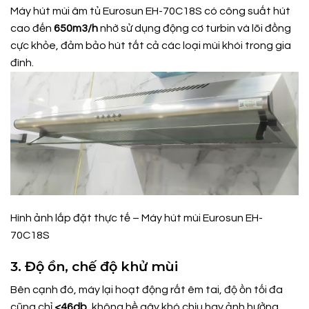
Máy hút mùi âm tủ Eurosun EH-70C18S có công suất hút
cao đến
650m3/h
nhờ sử dụng động cơ turbin và lõi đồng
cực khỏe, đảm bảo hút tất cả các loại mùi khói trong gia
đình.
Hình ảnh lắp đặt thực tế – Máy hút mùi Eurosun EH-
70C18S
3. Độ ồn, chế độ khử mùi
Bên cạnh đó, máy lại hoạt động rất êm tai, độ ồn tối đa
cũng chỉ
<46db
, không hề gây khó chịu hay ảnh hưởng