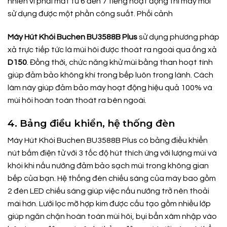
nhiên vì phải mất từ ​​6 đến 7 tiếng hoạt động thì máy mới
sử dụng được một phần công suất. Phối cảnh
Máy Hút Khói Buchen BU3588B Plus
sử dụng phương pháp
xả trực tiếp tức là mùi hôi được thoát ra ngoài qua ống xả
D150
. Đồng thời, chức năng khử mùi bằng than hoạt tính
giúp đảm bảo không khí trong bếp luôn trong lành. Cách
làm này giúp đảm bảo máy hoạt động hiệu quả 100% và
mùi hôi hoàn toàn thoát ra bên ngoài.
4. Bảng điều khiển, hệ thống đèn
Máy Hút Khói Buchen BU3588B Plus có bảng điều khiển
nút bấm điện tử với 3 tốc độ hút thích ứng với lượng mùi và
khói khi nấu nướng đảm bảo sạch mùi trong không gian
bếp của bạn. Hệ thống đèn chiếu sáng của máy bao gồm
2 đèn LED chiếu sáng giúp việc nấu nướng trở nên thoải
mái hơn. Lưới lọc mỡ hợp kim được cấu tạo gồm nhiều lớp
giúp ngăn chặn hoàn toàn mùi hôi, bụi bẩn xâm nhập vào