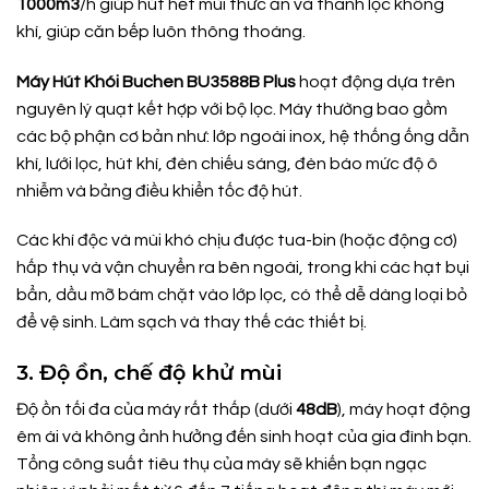
1000m3
/h giúp hút hết mùi thức ăn và thanh lọc không
khí, giúp căn bếp luôn thông thoáng.
Máy Hút Khói Buchen BU3588B Plus
hoạt động dựa trên
nguyên lý quạt kết hợp với bộ lọc. Máy thường bao gồm
các bộ phận cơ bản như: lớp ngoài inox, hệ thống ống dẫn
khí, lưới lọc, hút khí, đèn chiếu sáng, đèn báo mức độ ô
nhiễm và bảng điều khiển tốc độ hút.
Các khí độc và mùi khó chịu được tua-bin (hoặc động cơ)
hấp thụ và vận chuyển ra bên ngoài, trong khi các hạt bụi
bẩn, dầu mỡ bám chặt vào lớp lọc, có thể dễ dàng loại bỏ
để vệ sinh. Làm sạch và thay thế các thiết bị.
3. Độ ồn, chế độ khử mùi
Độ ồn tối đa của máy rất thấp (dưới
48dB
), máy hoạt động
êm ái và không ảnh hưởng đến sinh hoạt của gia đình bạn.
Tổng công suất tiêu thụ của máy sẽ khiến bạn ngạc