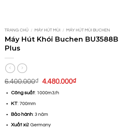
TRANG CHỦ
/
MÁY HÚT MÙI
/
MÁY HÚT MÙI BUCHEN
Máy Hút Khói Buchen BU3588B
Plus
Giá
Giá
6.400.000
₫
4.480.000
₫
gốc
hiện
Công suất
: 1000m3/h
là:
tại
6.400.000₫.
là:
KT
: 700mm
4.480.000₫.
Bảo hành
: 3 năm
Xuất xứ
: Germany