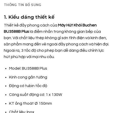
THÔNG TIN BỔ SUNG
1. Kiểu dáng thiết kế
Thiết
kế
đầy
phong cách của
Máy Hút Khói Buchen
BU3588B Plus
là
điểm
nhấn
trong
không
gian
bếp
của
bạn.
Với
chất
liệu
thép
không gỉ
sơn
tĩnh
điện
và
kính
đen,
sản
phẩm
mang
đến
vẻ
ngoài đầy phong cách
và
hiện
đại.
Ngoài
ra,
3
tốc
độ
cho
phép bạn
dễ
dàng
điều
chỉnh
lực
hút
phù
hợp
với
mọi
nhu
cầu.
Model: BU3588B Plus
Kính cong gắn tường
Động cơ tubin tốc độ
Công suất động cơ: 1 x 130W
KT ống thoát Ø 150mm
Chất liệu: Inox