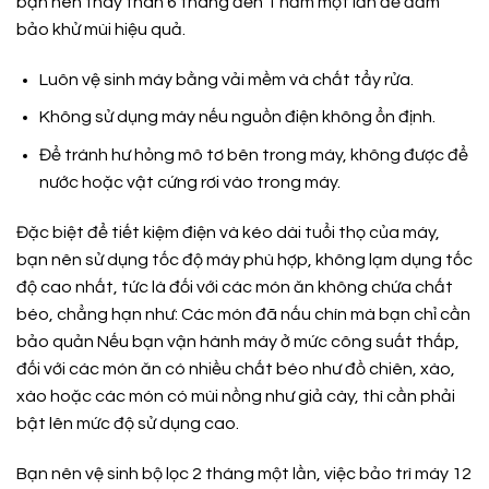
bạn nên thay than 6 tháng đến 1 năm một lần để đảm
bảo khử mùi hiệu quả.
Luôn vệ sinh máy bằng vải mềm và chất tẩy rửa.
Không sử dụng máy nếu nguồn điện không ổn định.
Để tránh hư hỏng mô tơ bên trong máy, không được để
nước hoặc vật cứng rơi vào trong máy.
Đặc biệt để tiết kiệm điện và kéo dài tuổi thọ của máy,
bạn nên sử dụng tốc độ máy phù hợp, không lạm dụng tốc
độ cao nhất, tức là đối với các món ăn không chứa chất
béo, chẳng hạn như: Các món đã nấu chín mà bạn chỉ cần
bảo quản Nếu bạn vận hành máy ở mức công suất thấp,
đối với các món ăn có nhiều chất béo như đồ chiên, xào,
xào hoặc các món có mùi nồng như giả cày, thì cần phải
bật lên mức độ sử dụng cao.
Bạn nên vệ sinh bộ lọc 2 tháng một lần, việc bảo trì máy 12