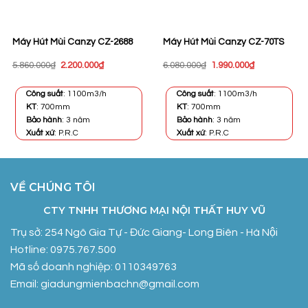
Máy Hút Mùi Canzy CZ-2688
Máy Hút Mùi Canzy CZ-70TS
Giá
Giá
Giá
Giá
5.860.000
₫
2.200.000
₫
6.080.000
₫
1.990.000
₫
gốc
hiện
gốc
hiện
là:
tại
là:
tại
5.860.000₫.
là:
6.080.000₫.
là:
Công suất
: 1100m3/h
Công suất
: 1100m3/h
2.200.000₫.
1.990.000₫.
KT
: 700mm
KT
: 700mm
Bảo hành
: 3 năm
Bảo hành
: 3 năm
Xuất xứ
: P.R.C
Xuất xứ
: P.R.C
VỀ CHÚNG TÔI
CTY TNHH THƯƠNG MẠI NỘI THẤT HUY VŨ
Trụ sở: 254 Ngô Gia Tự - Đức Giang- Long Biên - Hà Nội
Hotline: 0975.767.500
Mã số doanh nghiệp: 0110349763
Email: giadungmienbachn@gmail.com