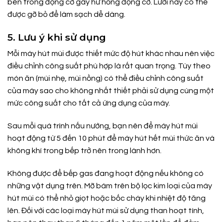
bên trong động cơ gây hư hỏng động cơ. Lưới này có thể
được gỡ bỏ để làm sạch dễ dàng.
5. Lưu ý khi sử dụng
Mỗi máy hút mùi được thiết mức độ hút khác nhau nên việc
điều chỉnh công suất phù hợp là rất quan trọng. Tùy theo
món ăn (mùi nhẹ, mùi nồng) có thể điều chỉnh công suất
của máy sao cho không nhất thiết phải sử dụng cùng một
mức công suất cho tất cả ứng dụng của máy.
Sau mỗi quá trình nấu nướng, bạn nên để máy hút mùi
hoạt động từ 5 đến 10 phút để máy hút hết mùi thức ăn và
không khí trong bếp trở nên trong lành hơn.
Không được để bếp gas đang hoạt động nếu không có
những vật dụng trên. Mỡ bám trên bộ lọc kim loại của máy
hút mùi có thể nhỏ giọt hoặc bốc cháy khi nhiệt độ tăng
lên. Đối với các loại máy hút mùi sử dụng than hoạt tính,