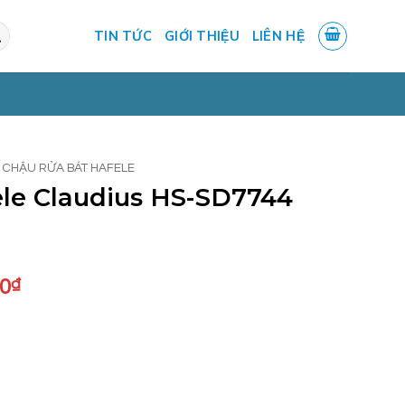
TIN TỨC
GIỚI THIỆU
LIÊN HỆ
CHẬU RỬA BÁT HAFELE
le Claudius HS-SD7744
Giá
00
₫
hiện
tại
0₫.
là:
2.592.000₫.