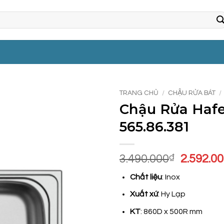
TRANG CHỦ
/
CHẬU RỬA BÁT
/
Chậu Rửa Hafe
565.86.381
Giá
3.490.000
₫
2.592.0
gốc
Chất liệu
: Inox
là:
3.490.00
Xuất xứ
: Hy Lạp
KT
: 860D x 500R mm