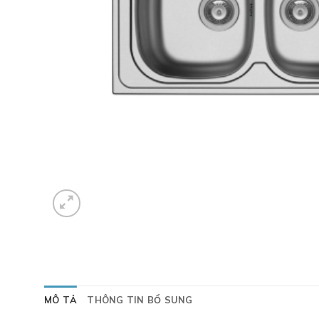
MÔ TẢ
THÔNG TIN BỔ SUNG