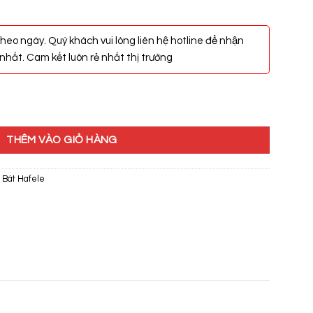
heo ngày. Quý khách vui lòng liên hệ hotline để nhận
hất. Cam kết luôn rẻ nhất thị trường
D7744 565.86.381 số lượng
THÊM VÀO GIỎ HÀNG
Bát Hafele