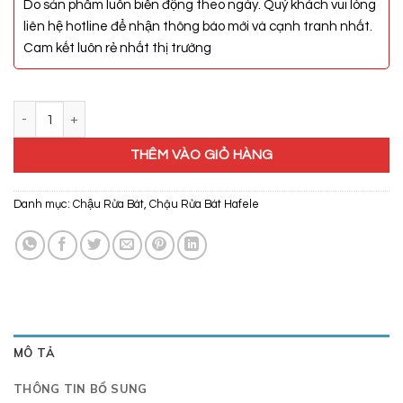
Do sản phẩm luôn biến động theo ngày. Quý khách vui lòng
liên hệ hotline để nhận thông báo mới và cạnh tranh nhất.
Cam kết luôn rẻ nhất thị trường
Chậu Rửa Hafele HS-S5743 567.43.140 số lượng
THÊM VÀO GIỎ HÀNG
Danh mục:
Chậu Rửa Bát
,
Chậu Rửa Bát Hafele
MÔ TẢ
THÔNG TIN BỔ SUNG