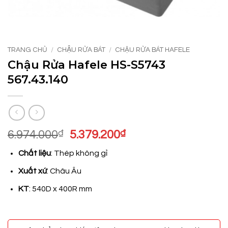
TRANG CHỦ
/
CHẬU RỬA BÁT
/
CHẬU RỬA BÁT HAFELE
Chậu Rửa Hafele HS-S5743
567.43.140
Giá
Giá
6.974.000
₫
5.379.200
₫
gốc
hiện
Chất liệu
: Thép không gỉ
là:
tại
6.974.000₫.
là:
Xuất xứ
: Châu Âu
5.379.200₫.
KT
: 540D x 400R mm