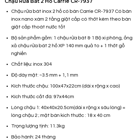
Chậu Rửa Bát 2 Hố Carrie CR-7937
Chậu rửa bát inox 2 hố có bàn Carrie CR-7937 Có bàn
inox nano xám 2 tầng giật cấp có thớt kèm theo bàn
giật cấp thoát nước tốt
Bộ sản phẩm gồm: 1 chậu rửa bát & 1 Bộ xi phông, ống
xả chậu rửa bát 2 hố XP 140 mm quả to + 1 thớt gỗ
nghiến
Chất liệu: inox 304
Độ dày mặt: ~3.5 mm + 1,1 mm
Kích thước chậu: 100x47x22cm (dài x rộng x cao)
Kích thước cắt đá: 97x44cm
Lòng chậu 1: 40x40x20.5cm(dài x rộng x sâu lòng) =
lòng chậu 2 ; mặt bàn kich thước : 18 x 40 cm
Trọng lượng tịnh: 11.3kg
Bảo hành: 24 tháng