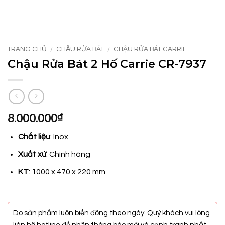
TRANG CHỦ
/
CHẬU RỬA BÁT
/
CHẬU RỬA BÁT CARRIE
Chậu Rửa Bát 2 Hố Carrie CR-7937
8.000.000
₫
Chất liệu
: Inox
Xuất xứ
: Chính hãng
KT
: 1000 x 470 x 220 mm
Do sản phẩm luôn biến động theo ngày. Quý khách vui lòng