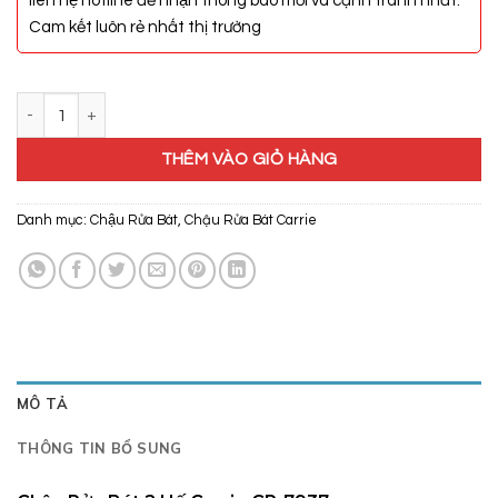
liên hệ hotline để nhận thông báo mới và cạnh tranh nhất.
Cam kết luôn rẻ nhất thị trường
Chậu Rửa Bát 2 Hố Carrie CR-7937 số lượng
THÊM VÀO GIỎ HÀNG
Danh mục:
Chậu Rửa Bát
,
Chậu Rửa Bát Carrie
MÔ TẢ
THÔNG TIN BỔ SUNG