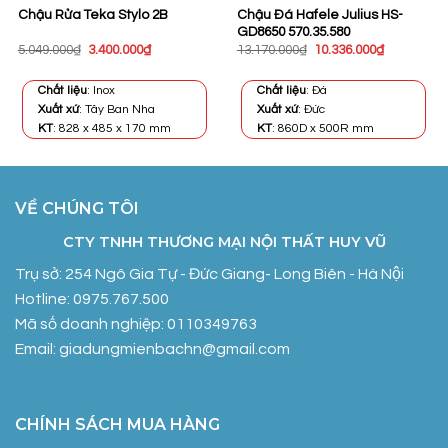
Chậu Đá Hafele Julius HS-
Chậu Rửa Teka Stylo 2B
GD8650 570.35.580
Giá
Giá
Giá
Giá
5.049.000
₫
3.400.000
₫
13.170.000
₫
10.336.000
₫
gốc
hiện
gốc
hiện
là:
tại
là:
tại
5.049.000₫.
là:
13.170.000₫.
là:
Chất liệu
: Inox
Chất liệu
: Đá
3.400.000₫.
10.336.000
Xuất xứ
: Tây Ban Nha
Xuất xứ
: Đức
KT
: 828 x 485 x 170 mm
KT
: 860D x 500R mm
VỀ CHÚNG TÔI
CTY TNHH THƯƠNG MẠI NỘI THẤT HUY VŨ
Trụ sở: 254 Ngô Gia Tự - Đức Giang- Long Biên - Hà Nội
Hotline: 0975.767.500
Mã số doanh nghiệp: 0110349763
Email: giadungmienbachn@gmail.com
CHÍNH SÁCH MUA HÀNG