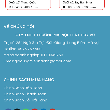
2.672.000₫.
6.600.000₫.
Xuất xứ
: Trung Quốc
Xuất xứ
: Tây Ban Nha
KT
: 340D x 400R mm
KT
: 860 x 500 x 200 mm
VỀ CHÚNG TÔI
CTY TNHH THƯƠNG MẠI NỘI THẤT HUY VŨ
Trụ sở: 254 Ngô Gia Tự - Đức Giang- Long Biên - Hà Nội
Hotline: 0975.767.500
Mã số doanh nghiệp: 0110349763
Email: giadungmienbachn@gmail.com
CHÍNH SÁCH MUA HÀNG
Chính Sách Bảo Hành
Chính Sách Thanh Toán
Chính Sách Đổi Trả Hàng