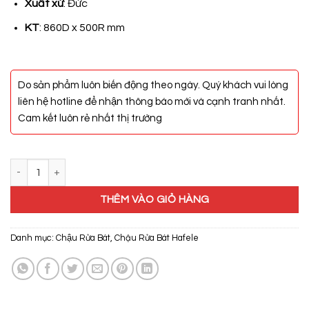
12.229.000₫.
là:
Xuất xứ
: Đức
9.583.200₫.
KT
: 860D x 500R mm
Do sản phẩm luôn biến động theo ngày. Quý khách vui lòng
liên hệ hotline để nhận thông báo mới và cạnh tranh nhất.
Cam kết luôn rẻ nhất thị trường
Chậu Đá Hafele Julius HS-GD8650 570.35.380 số lượng
THÊM VÀO GIỎ HÀNG
Danh mục:
Chậu Rửa Bát
,
Chậu Rửa Bát Hafele