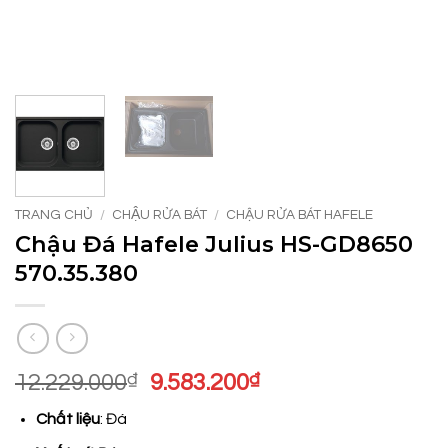
TRANG CHỦ
/
CHẬU RỬA BÁT
/
CHẬU RỬA BÁT HAFELE
Chậu Đá Hafele Julius HS-GD8650
570.35.380
Giá
Giá
12.229.000
₫
9.583.200
₫
gốc
hiện
Chất liệu
: Đá
là:
tại