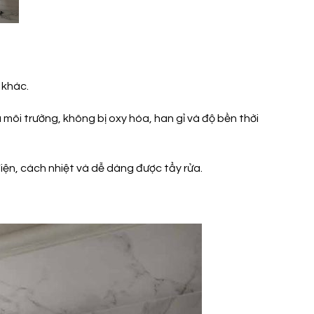
 khác.
i trường, không bị oxy hóa, han gỉ và độ bền thời
iện, cách nhiệt và dễ dàng được tẩy rửa.