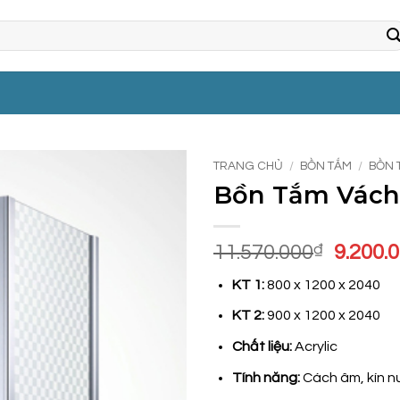
TRANG CHỦ
/
BỒN TẮM
/
BỒN 
Bồn Tắm Vách 
Giá
11.570.000
₫
9.200.
gốc
KT 1:
800 x 1200 x 2040
là:
11.570
KT 2:
900 x 1200 x 2040
Chất liệu:
Acrylic
Tính năng:
Cách âm, kín n