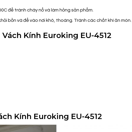
00C để tránh cháy nổ và làm hỏng sản phẩm.
hỏi bồn và để vào nơi khô, thoáng. Tránh các chất khí ăn mòn.
m Vách Kính Euroking EU-4512
Vách Kính Euroking EU-4512