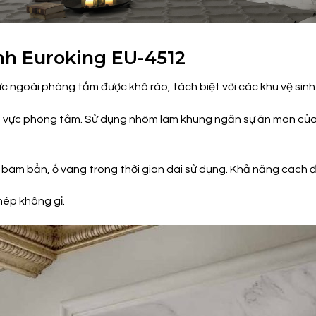
ính Euroking EU-4512
c ngoài phòng tắm được khô ráo, tách biệt với các khu vệ sinh
vực phòng tắm. Sử dụng nhôm làm khung ngăn sự ăn mòn của mô
bám bẩn, ố vàng trong thời gian dài sử dụng. Khả năng cách đ
hép không gỉ.