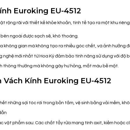
ính Euroking EU-4512
ật rộng rãi với thiết kế khỏe khoắn, tinh tế tạo ra một khu riên
 bên ngoài được sạch sẽ, khô thoáng.
của không gian mà không tạo ra nhiều góc chết, và ảnh hưởng 
 nghệ mới nhất từ Hoa Kỳ đảm bảo tính năng sử dụng với độ b
inh thông thường mà không gây hư hỏng, mất màu bề mặt.
m Vách Kính Euroking EU-4512
 hết những sợi tóc rơi trong bồn tắm, vệ sinh bằng vải mềm, khô
 dẫn
ật phẩm sau: Các chất tẩy rửa mang tính axit, kiềm hoặc clor,
…