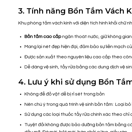
3. Tính năng Bồn Tắm Vách K
Khu phòng tắm vách kính với diện tích hình khối chữ nh
Bồn tắm cao cấp
ngăn thoát nước, giữ không gian
Mang lại nét đẹp hiện đại, đảm bảo sự liền mạch 
Được sản xuất theo nguyên liệu cao cấp theo công
Dễ dàng vệ sinh, tẩy rửa bằng các dung dịch vệ s
4. Lưu ý khi sử dụng Bồn Tắ
Không để đồ vật dễ bị rỉ sét trong bồn
Nên chú ý trong quá trình vệ sinh bồn tắm: Loại bỏ
Sử dụng các loại thuốc tẩy rửa chính xác theo chỉ
Tuyệt đối không được bảo dưỡng bồn tắm bằng các v
dầu mỡ, Đá mài, bột mài, bàn chải cứng, giấy ráp,