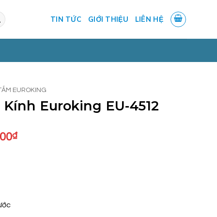
TIN TỨC
GIỚI THIỆU
LIÊN HỆ
TẮM EUROKING
Kính Euroking EU-4512
Giá
000
₫
hiện
tại
.000₫.
là:
9.200.000₫.
ước