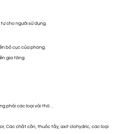
g tư cho người sử dụng.
đến bố cục của phòng.
ền gia tăng.
ng phải các loại vải thô…
 Các chất cồn, thuốc tẩy, axit clohydric, các loại