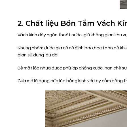
2. Chất liệu Bồn Tắm Vách K
Vách kính dày ngăn thoát nước, giữ không gian khu vự
Khung nhôm được gia cố cố định bao bọc toàn bộ khu 
gian sử dụng lâu dài.
Bề mặt lớp nhựa được phủ lớp chống xước, hạn chế sự 
Cửa mở là dạng cửa lùa bằng kính với tay cầm bằng t