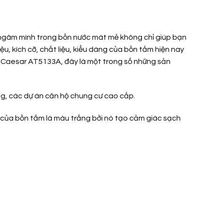
ợc ngâm mình trong bồn nước mát mẻ không chỉ giúp bạn
ệu, kích cỡ, chất liệu, kiểu dáng của bồn tắm hiện nay
ắm Caesar AT5133A, đây là một trong số những sản
ng, các dự án căn hộ chung cư cao cấp.
của bồn tắm là màu trắng bởi nó tạo cảm giác sạch