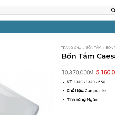
TRANG CHỦ
/
BỒN TẮM
/
BỒN 
Bồn Tắm Caes
Giá
10.370.000
₫
5.160.
gốc
KT:
1340 x1340 x 650
là:
10.370
Chất liệu:
Composite
Tính năng:
Ngâm