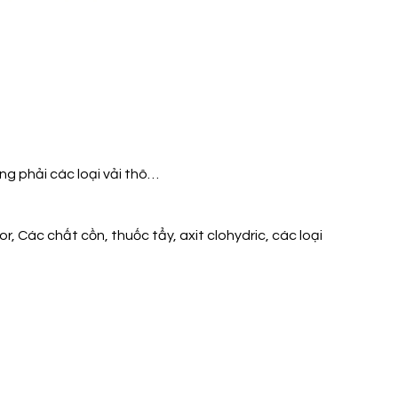
ng phải các loại vải thô…
 Các chất cồn, thuốc tẩy, axit clohydric, các loại