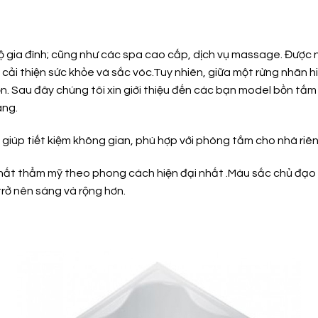
c hộ gia đình; cũng như các spa cao cấp, dịch vụ massage. Đư
 cải thiện sức khỏe và sắc vóc.Tuy nhiên, giữa một rừng nhãn hi
ọn. Sau đây chúng tôi xin giới thiệu đến các bạn model bồn t
áng.
 giúp tiết kiệm không gian, phù hợp với phòng tắm cho nhà riê
hất thẩm mỹ theo phong cách hiện đại nhất .Màu sắc chủ đạo 
rở nên sáng và rộng hơn.