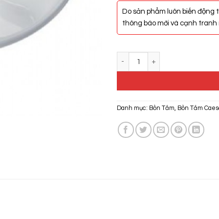
Do sản phẩm luôn biến động t
thông báo mới và cạnh tranh n
Bồn Tắm Caesar AT5133A số lư
Danh mục:
Bồn Tắm
,
Bồn Tắm Caes