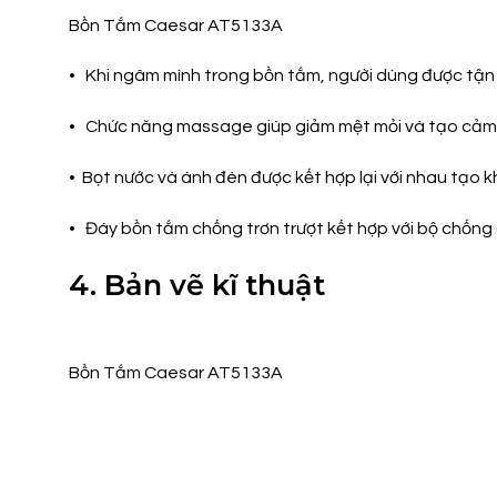
Bồn Tắm Caesar AT5133A
• Khi ngâm mình trong bồn tắm, người dùng được tận
• Chức năng massage giúp giảm mệt mỏi và tạo cảm 
• Bọt nước và ánh đèn được kết hợp lại với nhau tạo 
• Đáy bồn tắm chống trơn trượt kết hợp với bộ chống
4. Bản vẽ kĩ thuật
Bồn Tắm Caesar AT5133A