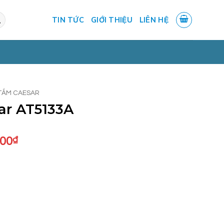
TIN TỨC
GIỚI THIỆU
LIÊN HỆ
TẮM CAESAR
ar AT5133A
Giá
000
₫
hiện
tại
.000₫.
là:
5.160.000₫.