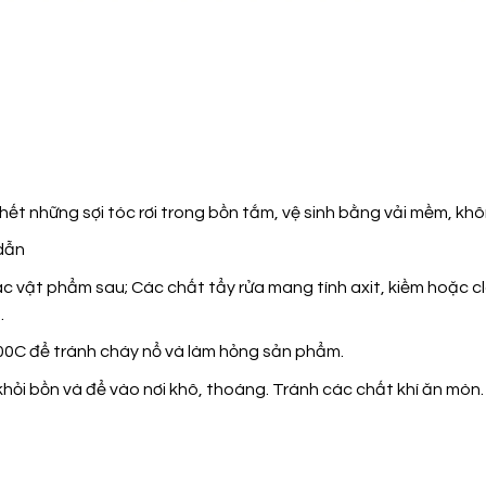
 hết những sợi tóc rơi trong bồn tắm, vệ sinh bằng vải mềm, khô
 dẫn
ật phẩm sau; Các chất tẩy rửa mang tính axit, kiềm hoặc clor,
…
00C để tránh cháy nổ và làm hỏng sản phẩm.
hỏi bồn và để vào nơi khô, thoáng. Tránh các chất khí ăn mòn.