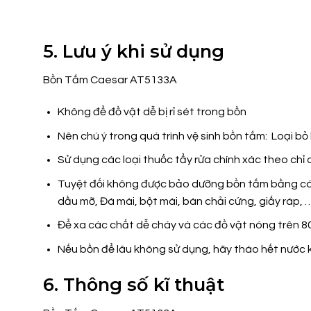
5. Lưu ý khi sử dụng
Bồn Tắm Caesar AT5133A
Không để đồ vật dễ bị rỉ sét trong bồn
Nên chú ý trong quá trình vệ sinh bồn tắm: Loại bỏ
Sử dụng các loại thuốc tẩy rửa chính xác theo chỉ
Tuyệt đối không được bảo dưỡng bồn tắm bằng các v
dầu mỡ, Đá mài, bột mài, bàn chải cứng, giấy ráp, 
Để xa các chất dễ cháy và các đồ vật nóng trên 8
Nếu bồn để lâu không sử dụng, hãy tháo hết nước k
6. Thông số kĩ thuật