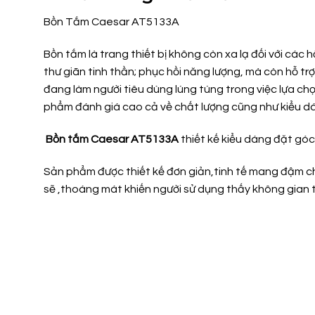
Bồn Tắm Caesar AT5133A
Bồn tắm là trang thiết bị không còn xa lạ đối với cá
thư giãn tinh thần; phục hồi năng lượng, mà còn hỗ trợ
đang làm người tiêu dùng lúng túng trong việc lựa ch
phẩm đánh giá cao cả về chất lượng cũng như kiểu d
Bồn tắm
Caesar AT5133A
thiết kế kiểu dáng đặt góc
Sản phẩm được thiết kế đơn giản,tinh tế mang đậm c
sẽ ,thoáng mát khiến người sử dụng thấy không gian t