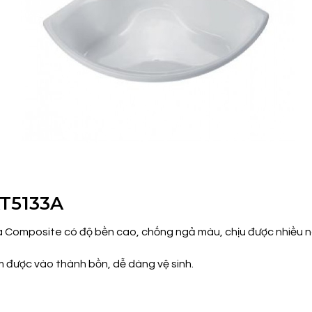
AT5133A
a Composite có độ bền cao, chống ngả màu, chịu được nhiều n
m được vào thành bồn, dễ dàng vệ sinh.