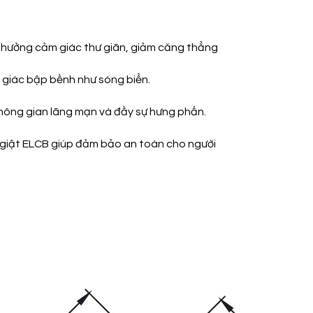
 hưởng cảm giác thư giãn, giảm căng thẳng
giác bập bềnh như sóng biển.
không gian lãng mạn và đầy sự hưng phấn.
 giật ELCB giúp đảm bảo an toàn cho người