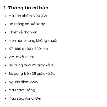
1. Thông tin cơ bản
Mã sản phẩm: V93.GW
Hệ thống xả: Xả xoáy
Thiết kế thân kín
Men nano nung kháng khuẩn
KT: 690 x 400 x 520 mm
2 mức xả: 6L/3L
Sử dung dưới 25 giây: xả 3L
Sử dung trên 25 giây: xả 6L
Nguồn điện: 220V
Màu sắc: Trắng
Màu sắc: Vàng, Đen