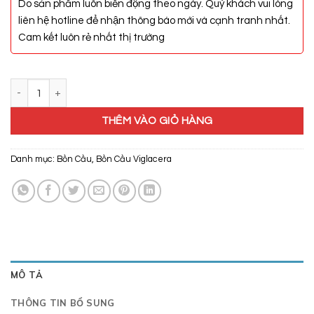
Do sản phẩm luôn biến động theo ngày. Quý khách vui lòng
liên hệ hotline để nhận thông báo mới và cạnh tranh nhất.
Cam kết luôn rẻ nhất thị trường
Bồn Cầu Thông Minh Viglacera V93.GW số lượng
THÊM VÀO GIỎ HÀNG
Danh mục:
Bồn Cầu
,
Bồn Cầu Viglacera
MÔ TẢ
THÔNG TIN BỔ SUNG