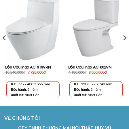
Bồn Cầu Inax AC-919VRN
Bồn Cầu Inax AC-602VN
Giá
Giá
Giá
Giá
10.540.000
₫
7.720.000
₫
4.190.000
₫
3.000.000
₫
gốc
hiện
gốc
hiện
là:
tại
là:
tại
10.540.000₫.
là:
4.190.000₫.
là:
KT:
778 x 400 x 655 mm
KT:
720 x 372 x 740 mm
.
7.720.000₫.
3.000.000₫.
Bảo hành:
2 năm
Bảo hành:
2 năm
Xuất xứ:
Nhật Bản
Xuất xứ:
Nhật Bản
VỀ CHÚNG TÔI
CTY TNHH THƯƠNG MẠI NỘI THẤT HUY VŨ