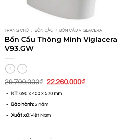
TRANG CHỦ
/
BỒN CẦU
/
BỒN CẦU VIGLACERA
Bồn Cầu Thông Minh Viglacera
V93.GW
Giá
Giá
29.700.000
₫
22.260.000
₫
gốc
hiện
KT:
690 x 400 x 520 mm
là:
tại
29.700.000₫.
là:
Bảo hành:
2 năm
22.260.000₫.
Xuất xứ:
Việt Nam