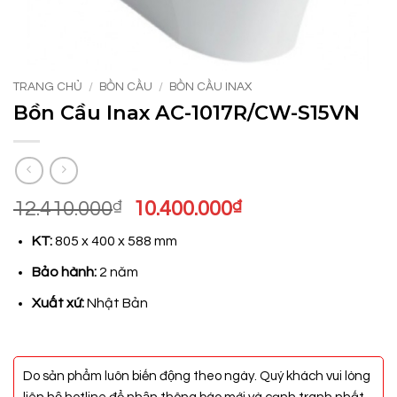
TRANG CHỦ
/
BỒN CẦU
/
BỒN CẦU INAX
Bồn Cầu Inax AC-1017R/CW-S15VN
Giá
Giá
12.410.000
₫
10.400.000
₫
gốc
hiện
KT:
805 x 400 x 588 mm
là:
tại
12.410.000₫.
là:
Bảo hành:
2 năm
10.400.000₫.
Xuất xứ:
Nhật Bản
Do sản phẩm luôn biến động theo ngày. Quý khách vui lòng