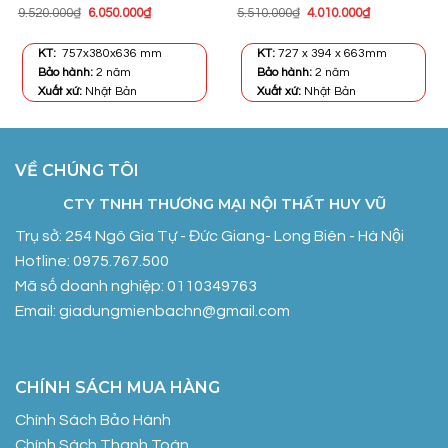
Giá
Giá
Giá
Giá
9.520.000
₫
6.050.000
₫
5.510.000
₫
4.010.000
₫
gốc
hiện
gốc
hiện
là:
tại
là:
tại
9.520.000₫.
là:
5.510.000₫.
là:
KT:
757x380x636 mm
KT:
727 x 394 x 663mm
6.050.000₫.
4.010.000₫.
Bảo hành:
2 năm
Bảo hành:
2 năm
Xuất xứ:
Nhật Bản
Xuất xứ:
Nhật Bản
VỀ CHÚNG TÔI
CTY TNHH THƯƠNG MẠI NỘI THẤT HUY VŨ
Trụ sở: 254 Ngô Gia Tự - Đức Giang- Long Biên - Hà Nội
Hotline: 0975.767.500
Mã số doanh nghiệp: 0110349763
Email: giadungmienbachn@gmail.com
CHÍNH SÁCH MUA HÀNG
Chính Sách Bảo Hành
Chính Sách Thanh Toán