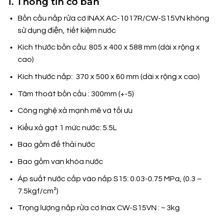
1. Thông tin cơ bản
Bồn cầu nắp rửa cơ INAX AC-1017R/CW-S15VN không
sử dụng điện, tiết kiệm nước
Kích thước bồn cầu: 805 x 400 x 588 mm (dài x rộng x
cao)
Kích thước nắp: 370 x 500 x 60 mm (dài x rộng x cao)
Tâm thoát bồn cầu : 300mm (+-5)
Công nghệ xả mạnh mẽ và tối ưu
Kiểu xả gạt 1 mức nước: 5.5L
Bao gồm đế thải nước
Bao gồm van khóa nước
Áp suất nước cấp vào nắp S15: 0.03-0.75 MPa, (0.3 –
7.5kgf/cm²)
Trọng lượng nắp rửa cơ Inax CW-S15VN : ~ 3kg