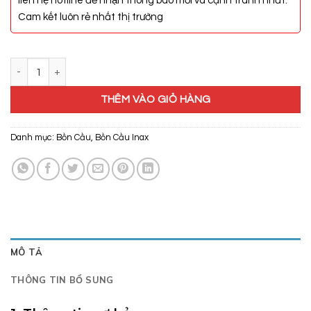
liên hệ hotline để nhận thông báo mới và cạnh tranh nhất.
Cam kết luôn rẻ nhất thị trường
Bồn Cầu Inax AC-1017R/CW-S15VN số lượng
THÊM VÀO GIỎ HÀNG
Danh mục:
Bồn Cầu
,
Bồn Cầu Inax
MÔ TẢ
THÔNG TIN BỔ SUNG